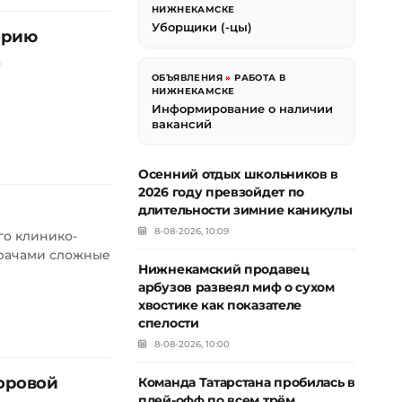
НИЖНЕКАМСКЕ
Уборщики (-цы)
орию
о
ОБЪЯВЛЕНИЯ
»
РАБОТА В
НИЖНЕКАМСКЕ
Информирование о наличии
вакансий
Осенний отдых школьников в
2026 году превзойдет по
длительности зимние каникулы
8-08-2026, 10:09
о клинико-
врачами сложные
Нижнекамский продавец
арбузов развеял миф о сухом
хвостике как показателе
спелости
8-08-2026, 10:00
оровой
Команда Татарстана пробилась в
плей-офф по всем трём