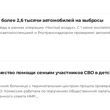
 более 2,6 тысячи автомобилей на выбросы
йды в рамках операции «Чистый воздух». С 1 июня инспек
госавтоинспекцией и Ространснадзором проверяют автомо
чество помощи семьям участников СВО в дет
нной больнице с перинатальным центром прошла проверк
. Комиссия работала по поручению Общественной палаты 
нного совета НМР....