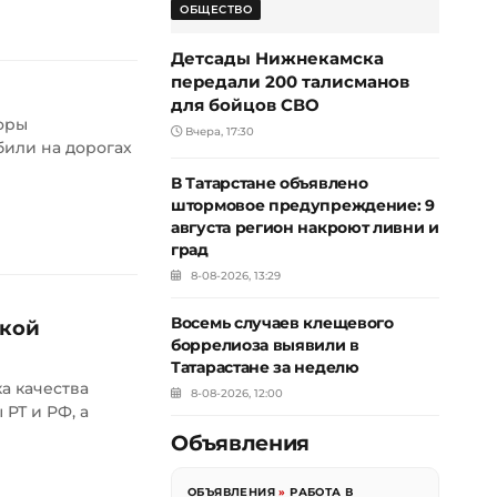
ОБЩЕСТВО
Детсады Нижнекамска
передали 200 талисманов
для бойцов СВО
торы
Вчера, 17:30
били на дорогах
В Татарстане объявлено
штормовое предупреждение: 9
августа регион накроют ливни и
град
8-08-2026, 13:29
Восемь случаев клещевого
ской
боррелиоза выявили в
Татарастане за неделю
а качества
8-08-2026, 12:00
РТ и РФ, а
Объявления
ОБЪЯВЛЕНИЯ
»
РАБОТА В