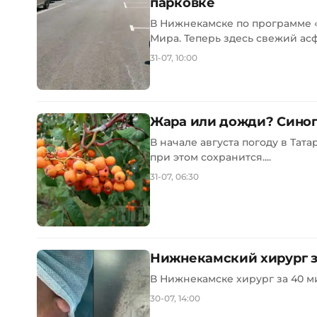
парковке
В Нижнекамске по программе «
Мира. Теперь здесь свежий асф
31-07, 10:00
Жара или дожди? Синопт
В начале августа погоду в Тат
при этом сохранится....
31-07, 06:30
Нижнекамский хирург з
В Нижнекамске хирург за 40 мин
30-07, 14:00