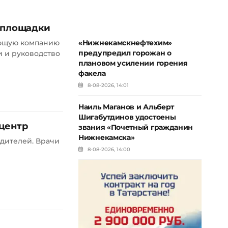
 площадки
яющую компанию
«Нижнекамскнефтехим»
предупредил горожан о
 и руководство
плановом усилении горения
факела
8-08-2026, 14:01
Наиль Маганов и Альберт
Шигабутдинов удостоены
центр
звания «Почетный гражданин
Нижнекамска»
одителей. Врачи
8-08-2026, 14:00