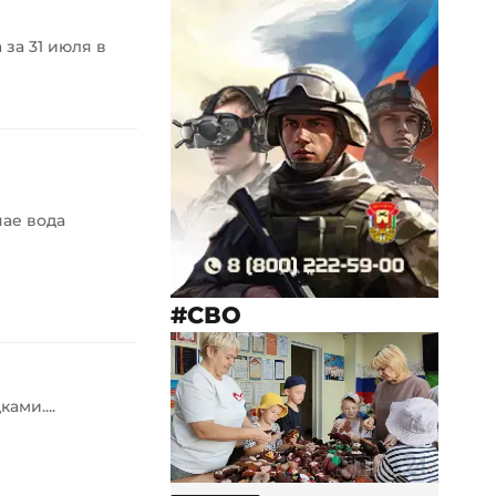
за 31 июля в
чае вода
#СВО
ами....