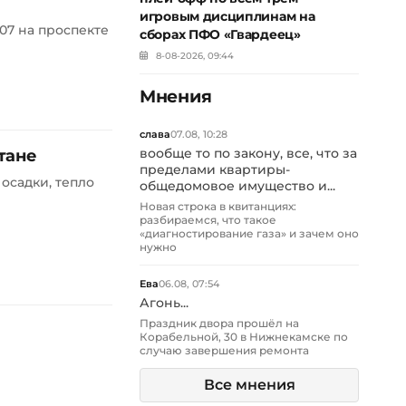
игровым дисциплинам на
07 на проспекте
сборах ПФО «Гвардеец»
8-08-2026, 09:44
Мнения
слава
07.08, 10:28
тане
вообще то по закону, все, что за
пределами квартиры-
осадки, тепло
общедомовое имущество и...
Новая строка в квитанциях:
разбираемся, что такое
«диагностирование газа» и зачем оно
нужно
Ева
06.08, 07:54
Агонь...
Праздник двора прошёл на
Корабельной, 30 в Нижнекамске по
случаю завершения ремонта
Все мнения