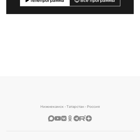
Телепрограмма
Все программы
Нижнекамск • Татарстан • Россия