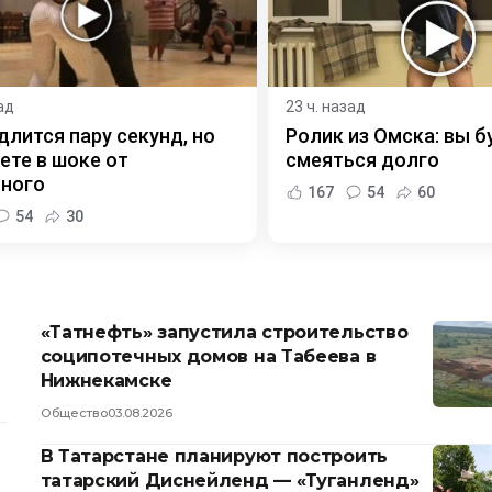
ад
23 ч. назад
длится пару секунд, но
Ролик из Омска: вы б
ете в шоке от
смеяться долго
нного
167
54
60
54
30
«Татнефть» запустила строительство
соципотечных домов на Табеева в
Нижнекамске
Общество
03.08.2026
В Татарстане планируют построить
татарский Диснейленд — «Туганленд»