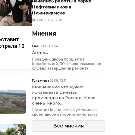
начались работы в парке
Нефтехимиков в
Нижнекамске
6-08-2026, 17:30
Мнения
оставит
отрела 10
Ева
06.08, 07:54
Агонь...
Праздник двора прошёл на
Корабельной, 30 в Нижнекамске по
случаю завершения ремонта
Гульмира
05.08, 12:11
Мое мнение что нужно
показывать фильмы
производства России. У еас
очень много...
Жители Нижнекамска устроили в
своем дворе вечерний кинопоказ
Все мнения