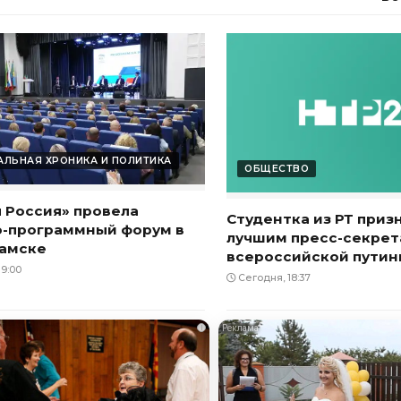
ЛЬНАЯ ХРОНИКА И ПОЛИТИКА
ОБЩЕСТВО
 Россия» провела
Студентка из РТ приз
о-программный форум в
лучшим пресс-секре
амске
всероссийской пути
9:00
Сегодня, 18:37
i