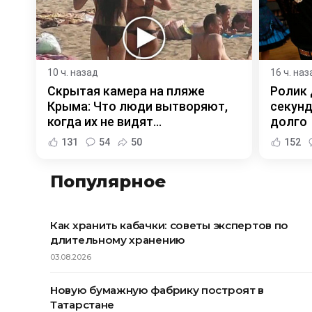
10 ч. назад
16 ч. наз
Скрытая камера на пляже
Ролик 
Крыма: Что люди вытворяют,
секунд
когда их не видят...
долго
131
54
50
152
Популярное
Как хранить кабачки: советы экспертов по
длительному хранению
03.08.2026
Новую бумажную фабрику построят в
Татарстане