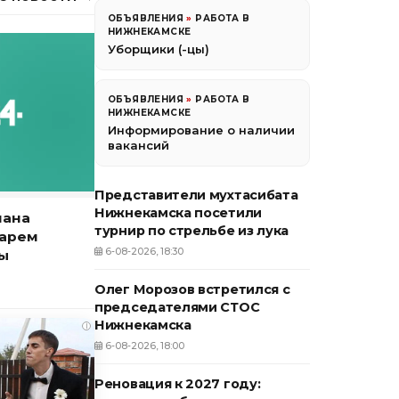
ОБЪЯВЛЕНИЯ
»
РАБОТА В
НИЖНЕКАМСКЕ
Уборщики (-цы)
ОБЪЯВЛЕНИЯ
»
РАБОТА В
НИЖНЕКАМСКЕ
Информирование о наличии
вакансий
Представители мухтасибата
Нижнекамска посетили
нана
турнир по стрельбе из лука
тарем
6-08-2026, 18:30
ны
Олег Морозов встретился с
председателями СТОС
Нижнекамска
i
6-08-2026, 18:00
Реновация к 2027 году: