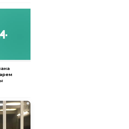
нана
тарем
ны
i