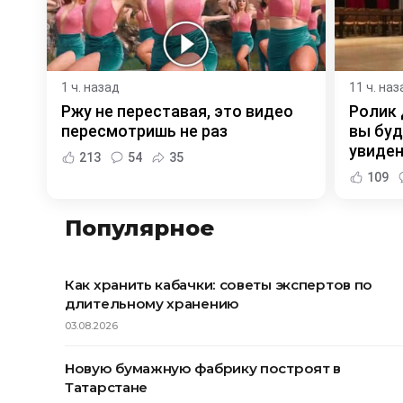
1 ч. назад
11 ч. наз
Ржу не переставая, это видео
Ролик 
пересмотришь не раз
вы буд
увиде
213
54
35
109
Популярное
Как хранить кабачки: советы экспертов по
длительному хранению
03.08.2026
Новую бумажную фабрику построят в
Татарстане