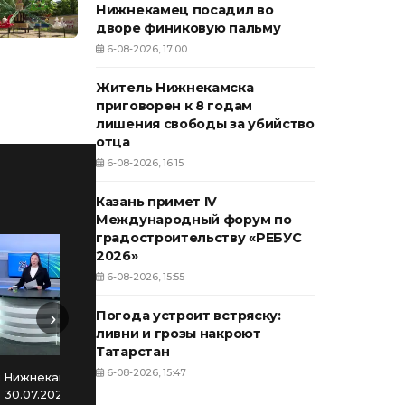
Нижнекамец посадил во
дворе финиковую пальму
6-08-2026, 17:00
Житель Нижнекамска
приговорен к 8 годам
лишения свободы за убийство
отца
6-08-2026, 16:15
Казань примет IV
Международный форум по
градостроительству «РЕБУС
2026»
6-08-2026, 15:55
›
Погода устроит встряску:
ливни и грозы накроют
Татарстан
Новости Нижнекамска. Эфир
Нов
6-08-2026, 15:47
 Нижнекамска. Эфир
29.07.2026
30.07.2026