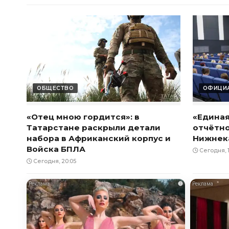
ОБЩЕСТВО
ОФИЦИА
«Отец мною гордится»: в
«Единая
Татарстане раскрыли детали
отчётн
набора в Африканский корпус и
Нижнек
Войска БПЛА
Сегодня, 1
Сегодня, 20:05
i