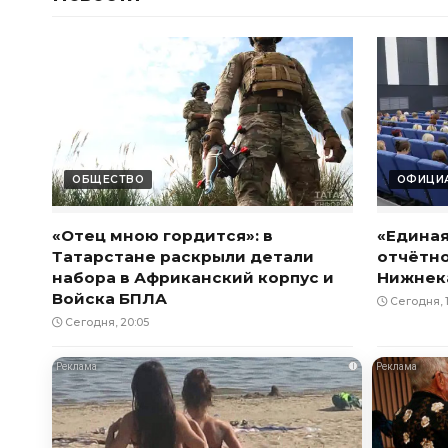
ОБЩЕСТВО
ОФИЦИА
«Отец мною гордится»: в
«Единая
Татарстане раскрыли детали
отчётн
набора в Африканский корпус и
Нижнек
Войска БПЛА
Сегодня, 1
Сегодня, 20:05
i