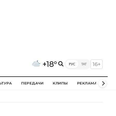
+18°
16+
РУС
ТАТ
ЬТУРА
ПЕРЕДАЧИ
КЛИПЫ
РЕКЛАМА В НИЖН