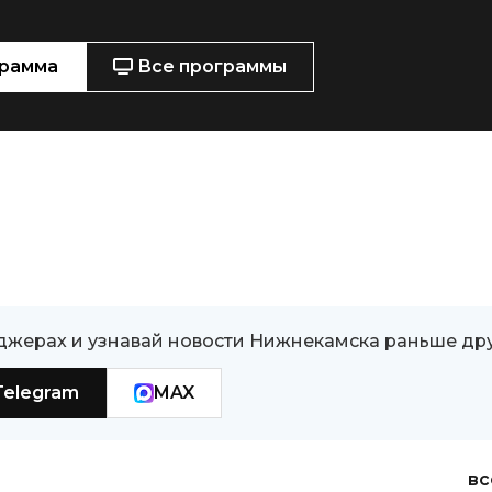
рамма
Все программы
джерах и узнавай новости Нижнекамска раньше др
Telegram
MAX
вс