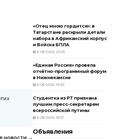
«Отец мною гордится»: в
Татарстане раскрыли детали
набора в Африканский корпус
и Войска БПЛА
6-08-2026, 20:05
«Единая Россия» провела
отчётно-программный форум
в Нижнекамске
6-08-2026, 19:00
Студентка из РТ признана
угих
лучшим пресс-секретарем
всероссийской путины
6-08-2026, 18:37
Объявления
е новости →