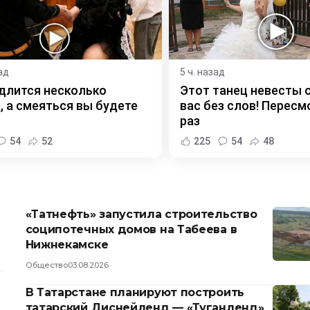
ад
5 ч. назад
длится несколько
Этот танец невесты 
, а смеяться вы будете
вас без слов! Пересм
раз
54
52
225
54
48
«Татнефть» запустила строительство
соципотечных домов на Табеева в
Нижнекамске
Общество
03.08.2026
В Татарстане планируют построить
татарский Диснейленд — «Туганленд»