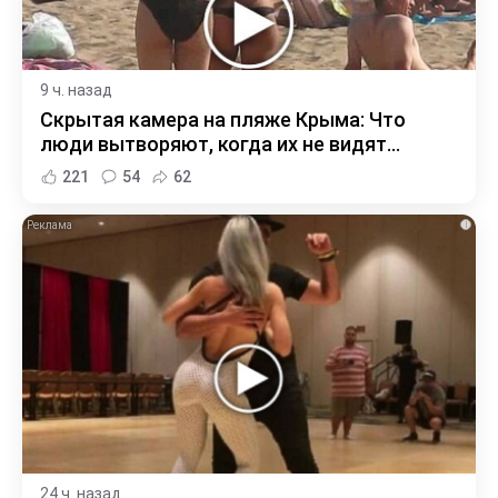
9 ч. назад
Скрытая камера на пляже Крыма: Что
люди вытворяют, когда их не видят...
221
54
62
i
24 ч. назад