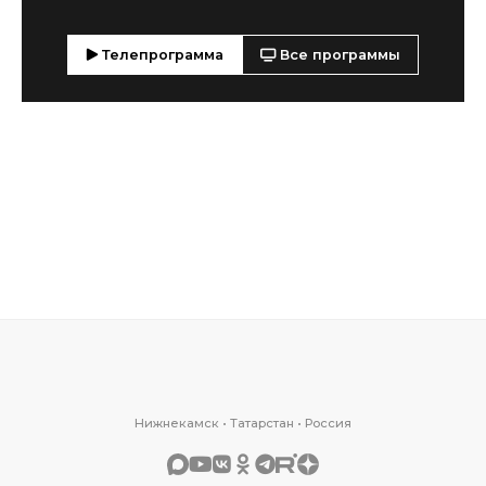
Телепрограмма
Все программы
Нижнекамск • Татарстан • Россия