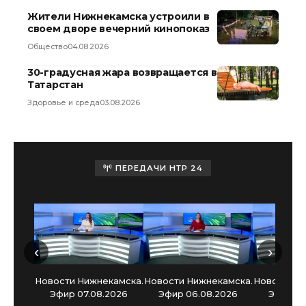
Жители Нижнекамска устроили в
своем дворе вечерний кинопоказ
Общество
04.08.2026
30-градусная жара возвращается в
Татарстан
Здоровье и среда
03.08.2026
ПЕРЕДАЧИ НТР 24
‹
›
Новости Нижнекамска.
Новости Нижнекамска.
Новости Н
Эфир 07.08.2026
Эфир 06.08.2026
Эфир 05