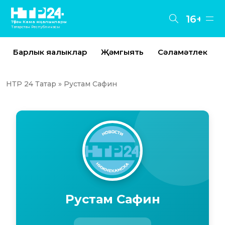
16+
Түбән Кама яңалыклары
Татарстан Республикасы
Барлык яңалыклар
Җәмгыять
Сәламәтлек
НТР 24 Татар
» Рустам Сафин
Рустам Сафин