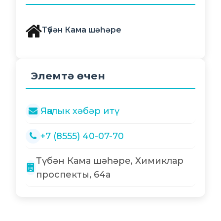
Түбән Кама шәһәре
Элемтә өчен
Яңалык хәбәр итү
+7 (8555) 40-07-70
Түбән Кама шәһәре, Химиклар
проспекты, 64а