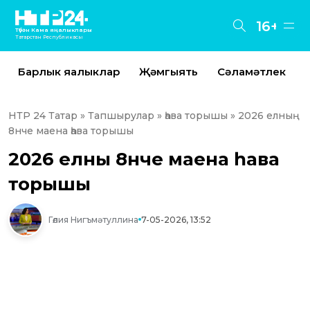
16+
Түбән Кама яңалыклары
Татарстан Республикасы
Барлык яңалыклар
Җәмгыять
Сәламәтлек
НТР 24 Татар
»
Тапшырулар
»
һава торышы
» 2026 елның
8нче маена һава торышы
2026 елның 8нче маена һава
торышы
Гөлия Нигъмәтуллина
7-05-2026, 13:52