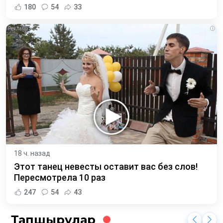
180
54
33
i
18 ч. назад
Этот танец невесты оставит вас без слов!
Пересмотрела 10 раз
247
54
43
Тапшырулар