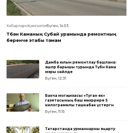
Хәбәрләр
»
Җәмгыять
Бүген, 14:53
Түбән Каманың Субай урамында ремонтның
беренче этабы тәмам
Дамба юлын ремонтлау башлана:
эшләр барышы турында Түбән Кама
мэры сөйләде
Бүген, 12:31
Бакча могҗизасы: «Туган як»
газетасының баш мөхәррире 5
килограммлы ташкабак үстергән
Бүген, 11:15
Татарстанда урманнарны яңарту