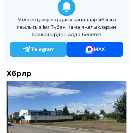
Мессенджерлардагы каналларыбызга
язылыгыз һәм Түбән Кама яңалыкларын
башкалардан алда белегез
Telegram
MAX
Хәбәрләр