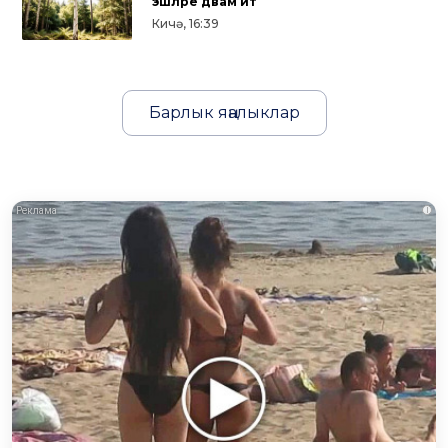
эшләре дәвам итә
Кичә, 16:39
Барлык яңалыклар
i