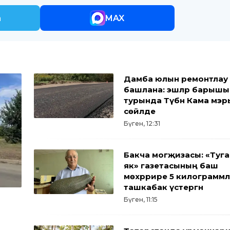
m
MAX
Дамба юлын ремонтлау
башлана: эшләр барышы
турында Түбән Кама мэр
сөйләде
Бүген, 12:31
Бакча могҗизасы: «Туга
як» газетасының баш
мөхәррире 5 килограмм
ташкабак үстергән
Бүген, 11:15