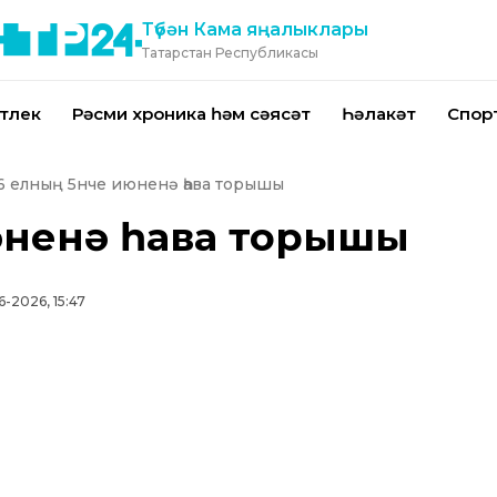
Түбән Кама яңалыклары
Татарстан Республикасы
тлек
Рәсми хроника һәм сәясәт
Һәлакәт
Спор
6 елның 5нче июненә һава торышы
июненә һава торышы
6-2026, 15:47