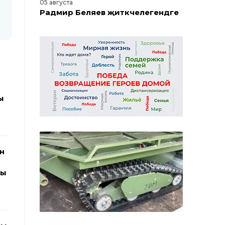
05 августа
Радмир Беляев җитәкчелегендәге
эшче комиссия Түбән Камада һәм
Красный Ключ бистәсендә дини
объектларны карады
05 августа
Татарстанга гриппка каршы
вакцинаның беренче партиясе
ы
җәй ахырында кайтачак
05 августа
Түбән Кама районында яшүсмер
н
мошенникларга 2 миллион
сумнан артык акча күчергән
лы