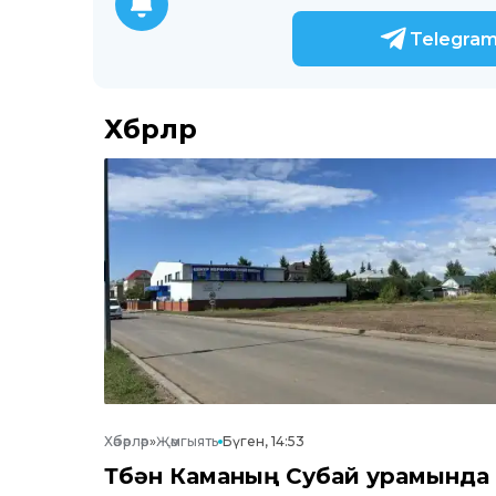
Telegra
Хәбәрләр
Хәбәрләр
»
Җәмгыять
Бүген, 14:53
Түбән Каманың Субай урамында