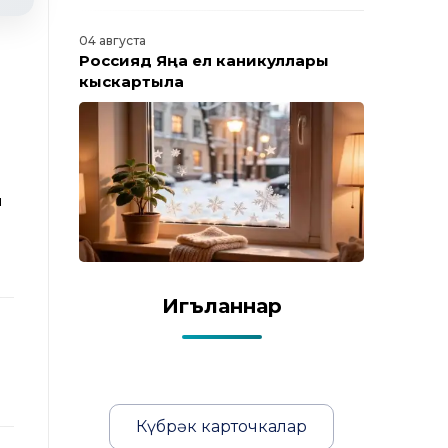
04 августа
Россиядә Яңа ел каникуллары
кыскартыла
н
Игъланнар
а
Күбрәк карточкалар