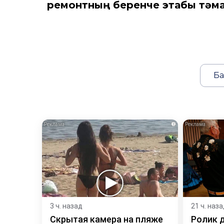
ремонтның беренче этабы тәм
Ба
i
3 ч. назад
21 ч. наз
Скрытая камера на пляже
Ролик 