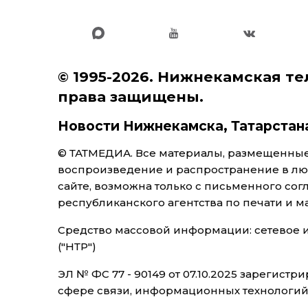
© 1995-2026. Нижнекамская те
права защищены.
Новости Нижнекамска, Татарстан
© ТАТМЕДИА. Все материалы, размещенные 
воспроизведение и распространение в л
сайте, возможна только с письменного со
республиканского агентства по печати и 
Средство массовой информации: сетевое
("НТР")
ЭЛ № ФС 77 - 90149 от 07.10.2025 зарегис
сфере связи, информационных технологи