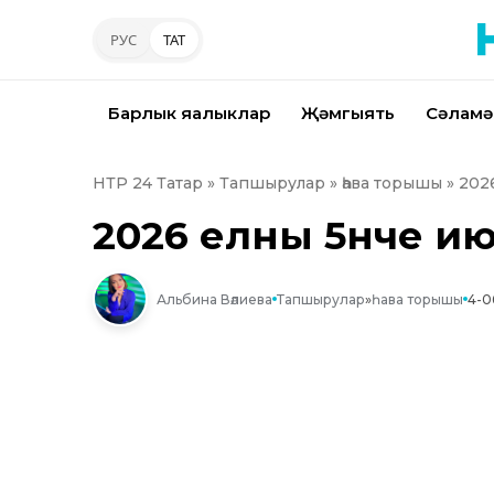
РУС
ТАТ
Барлык яңалыклар
Җәмгыять
Сәламә
НТР 24 Татар
»
Тапшырулар
»
һава торышы
» 202
2026 елның 5нче 
Альбина Вәлиева
Тапшырулар
»
һава торышы
4-0