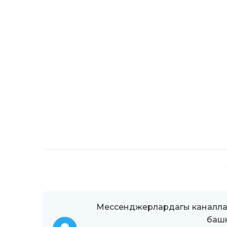
Мессенджерлардагы каналлар
башк