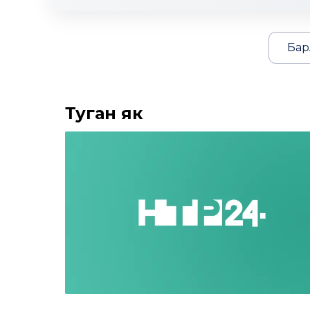
Бар
Туган як