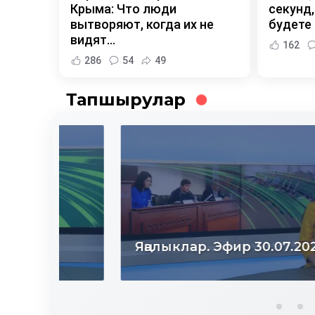
Крыма: Что люди
секунд,
вытворяют, когда их не
будете
видят...
162
286
54
49
Тапшырулар
Яңалыклар. Эфир 30.07.2026