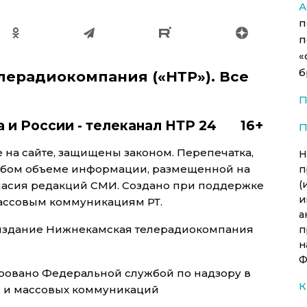
А
п
п
«
б
лерадиокомпания («НТР»). Все
П
а и России - телеканал НТР 24 16+
П
на сайте, защищены законом. Перепечатка,
Н
юбом объеме информации, размещенной на
п
(
гласия редакций СМИ. Создано при поддержке
и
массовым коммуникациям РТ.
а
 издание Нижнекамская телерадиокомпания
п
н
Ф
трировано Федеральной службой по надзору в
К
й и массовых коммуникаций