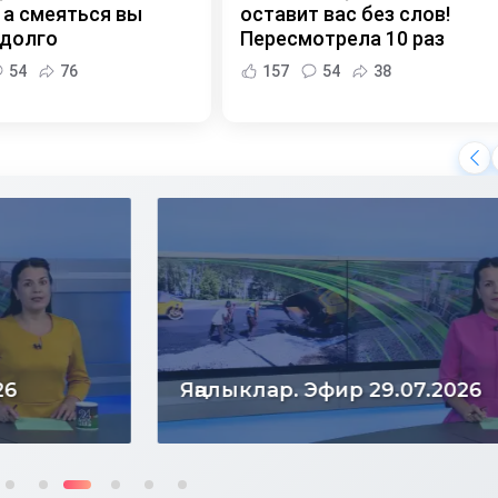
 а смеяться вы
оставит вас без слов!
 долго
Пересмотрела 10 раз
54
76
157
54
38
Яңалыклар. Эфир 29.07.2026