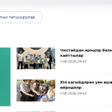
лык тапшырулар
Чистайдан җиңүләр белә
кайттылар
1-08-2026, 09:47
Юл кагыйдәләрен уен аш
өйрәнделәр
1-08-2026, 09:43