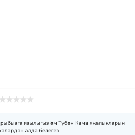
ыбызга язылыгыз һәм Түбән Кама яңалыкларын
алардан алда белегез