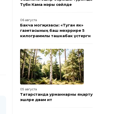
Түбән Кама мэры сөйләде
06 августа
Бакча могҗизасы: «Туган як»
газетасының баш мөхәррире 5
килограммлы ташкабак үстергән
05 августа
Татарстанда урманнарны яңарту
эшләре дәвам итә