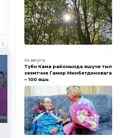
Барлык яңалыклар
04 августа
Түбән Кама районында яшәүче тыл
хезмәтчәне Гамирә Минәбетдиновага
– 100 яшь
Яңалыклар. Эфир 28.07.2026