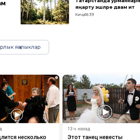
Татарстанда урманнар
ам
яңарту эшләре дәвам итә
Кичә, 16:39
рлык яңалыклар
i
ад
13 ч. назад
длится несколько
Этот танец невесты