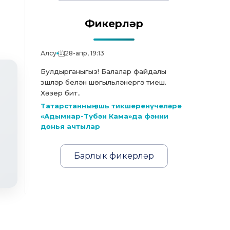
Фикерләр
Алсу
28-апр, 19:13
Булдырганыгыз! Балалар файдалы
эшләр белән шөгыльләнергә тиеш.
Хәзер бит..
Татарстанның яшь тикшеренүчеләре
«Адымнар-Түбән Кама»да фәнни
дөнья ачтылар
Барлык фикерләр