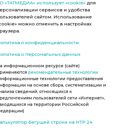
О «ТАТМЕДИА» использует «cookie»
для
ерсонализации сервисов и удобства
ользователей сайтом. Использование
cookie» можно отменить в настройках
раузера.
олитика о конфиденциальности
олитика о персональных данных
а информационном ресурсе (сайте)
рименяются
рекомендательные технологии
информационные технологии предоставления
нформации на основе сбора, систематизации и
нализа сведений, относящихся к
редпочтениям пользователей сети «Интернет»,
аходящихся на территории Российской
едерации)
алькулятор бегущей строки на НТР 24