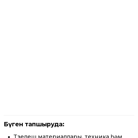
Бүген тапшыруда:
Төзелеш материаллары, техника һәм