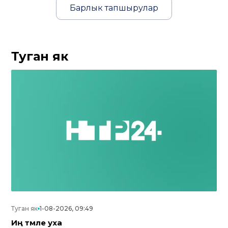
Барлык тапшырулар
Туган як
Туган як
1-08-2026, 09:49
Иң тәмле уха