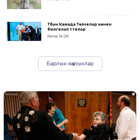
Түбән Камада Төзүчеләр көнен
билгеләп үттеләр
Кичә, 14:26
Барлык яңалыклар
i