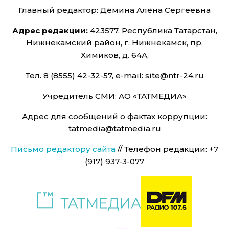
Главный редактор: Дёмина Алёна Сергеевна
Адрес редакции:
423577, Республика Татарстан,
Нижнекамский район, г. Нижнекамск, пр.
Химиков, д. 64А,
Тел. 8 (8555) 42-32-57, e-mail: site@ntr-24.ru
Учредитель СМИ: АО «ТАТМЕДИА»
Адрес для сообщений о фактах коррупции:
tatmedia@tatmedia.ru
Письмо редактору сайта
// Телефон редакции: +7
(917) 937-3-077