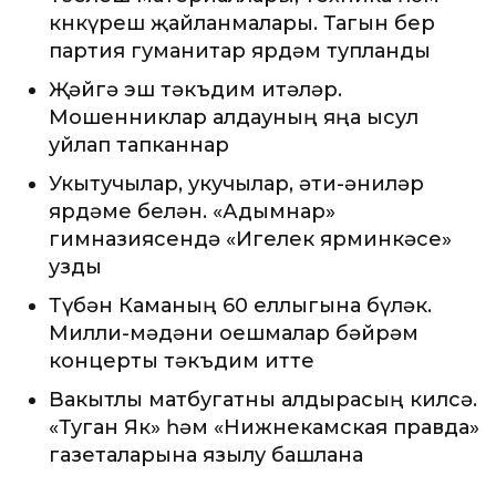
көнкүреш җайланмалары. Тагын бер
партия гуманитар ярдәм тупланды
Җәйгә эш тәкъдим итәләр.
Мошенниклар алдауның яңа ысул
уйлап тапканнар
Укытучылар, укучылар, әти-әниләр
ярдәме белән. «Адымнар»
гимназиясендә «Игелек ярминкәсе»
узды
Түбән Каманың 60 еллыгына бүләк.
Милли-мәдәни оешмалар бәйрәм
концерты тәкъдим итте
Вакытлы матбугатны алдырасың килсә.
«Туган Як» һәм «Нижнекамская правда»
газеталарына язылу башлана