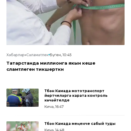
Хәбәрләр
»
Сәламәтлек
Бүген, 10:45
Татарстанда миллионга якын кеше
сәламәтлеген тикшерткән
Түбән Камада мототранспорт
йөртүчеләргә карата контроль
көчәйтелде
Кичә, 16:47
Түбән Камада меңенче сабый туды
Кичә, 14:48