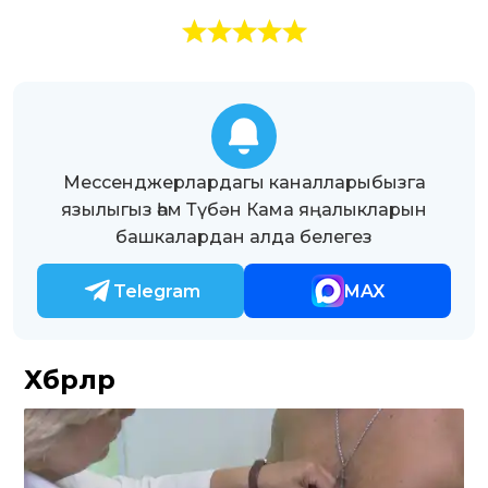
Мессенджерлардагы каналларыбызга
язылыгыз һәм Түбән Кама яңалыкларын
башкалардан алда белегез
Telegram
MAX
Хәбәрләр