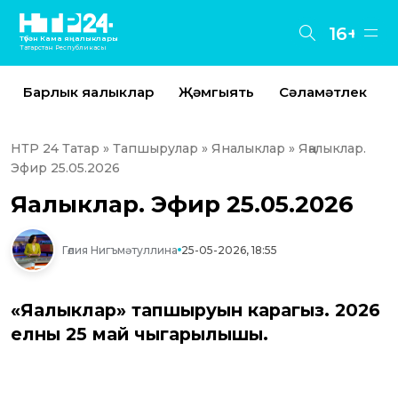
16+
Түбән Кама яңалыклары
Татарстан Республикасы
Барлык яңалыклар
Җәмгыять
Сәламәтлек
НТР 24 Татар
»
Тапшырулар
»
Яналыклар
» Яңалыклар.
Эфир 25.05.2026
Яңалыклар. Эфир 25.05.2026
Гөлия Нигъмәтуллина
25-05-2026, 18:55
«Яңалыклар» тапшыруын карагыз. 2026
елның 25 май чыгарылышы.