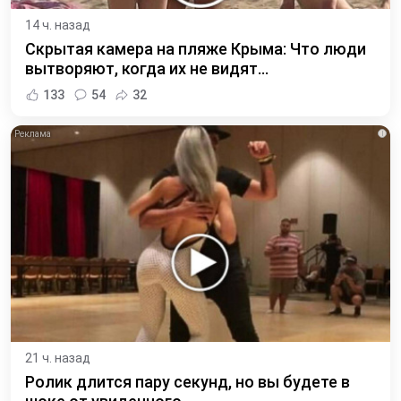
14 ч. назад
Скрытая камера на пляже Крыма: Что люди
вытворяют, когда их не видят...
133
54
32
i
21 ч. назад
Ролик длится пару секунд, но вы будете в