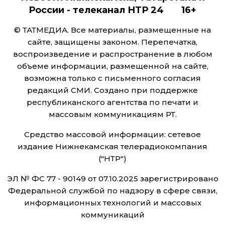
России - телеканал НТР 24 16+
© ТАТМЕДИА. Все материалы, размещенные на
сайте, защищены законом. Перепечатка,
воспроизведение и распространение в любом
объеме информации, размещенной на сайте,
возможна только с письменного согласия
редакций СМИ. Создано при поддержке
республиканского агентства по печати и
массовым коммуникациям РТ.
Средство массовой информации: сетевое
издание Нижнекамская телерадиокомпания
("НТР")
ЭЛ № ФС 77 - 90149 от 07.10.2025 зарегистрировано
Федеральной службой по надзору в сфере связи,
информационных технологий и массовых
коммуникаций