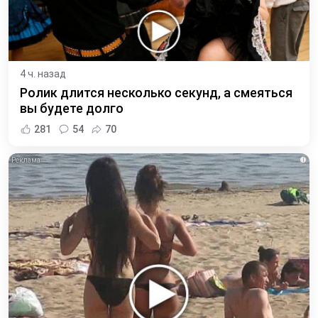
4 ч. назад
Ролик длится несколько секунд, а смеяться
вы будете долго
281
54
70
i