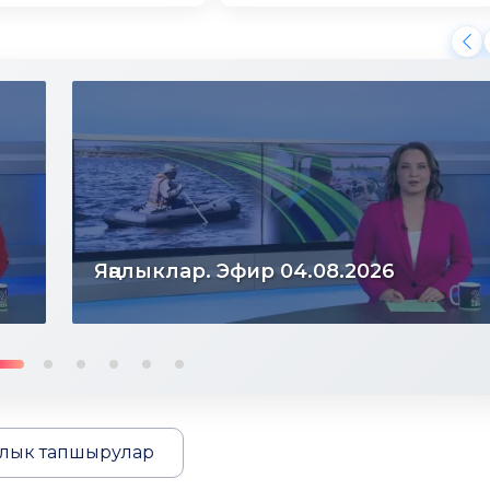
Яңалыклар. Эфир 04.08.2026
лык тапшырулар