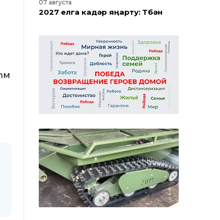
07 августа
2027 елга кадәр яңарту: Түбән
Камада Нефтехимиклар паркын
реконструкцияләү башланды
06 августа
Түбән Каманың Субай урамында
һәм
ремонтның беренче этабы тәмам
06 августа
Дамба юлын ремонтлау
башлана: эшләр барышы
турында Түбән Кама мэры
сөйләде