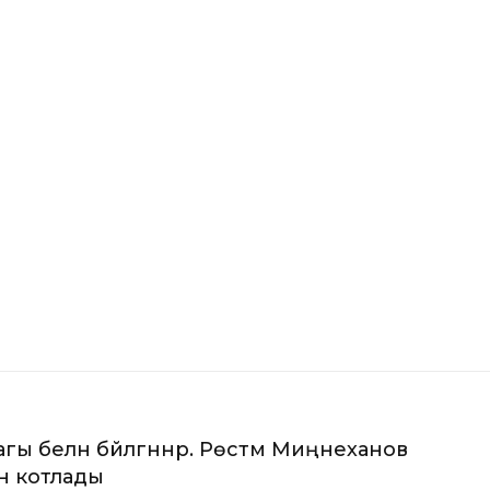
ы белән бәйләгәннәр. Рөстәм Миңнеханов
ән котлады