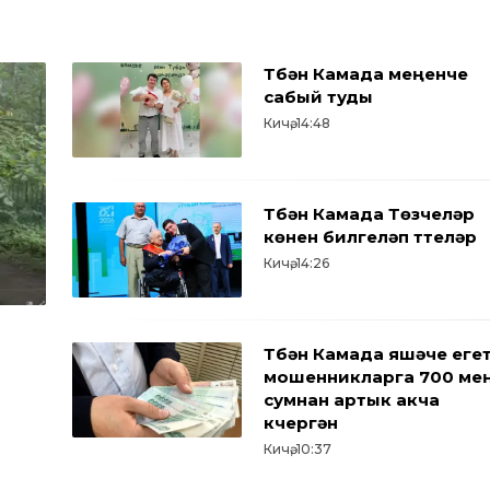
Түбән Камада меңенче
сабый туды
Кичә, 14:48
Түбән Камада Төзүчеләр
көнен билгеләп үттеләр
Кичә, 14:26
Түбән Камада яшәүче еге
мошенникларга 700 ме
сумнан артык акча
күчергән
Кичә, 10:37