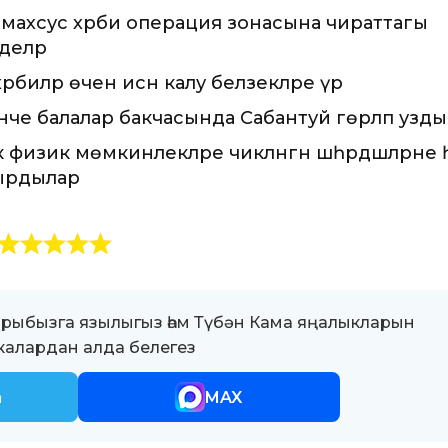
ан махсус хәрби операция зонасына чираттагы
деләр
рбиләр өчен исән калу беләзекләре үрә
2нче балалар бакчасында Сабантуй гөрләп узды
ә физик мөмкинлекләре чикләнгән шәһәрдәшләрне 
ырдылар
ыбызга язылыгыз һәм Түбән Кама яңалыкларын
алардан алда белегез
m
MAX