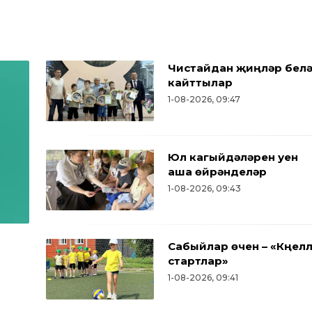
Чистайдан җиңүләр бел
кайттылар
1-08-2026, 09:47
Юл кагыйдәләрен уен
аша өйрәнделәр
1-08-2026, 09:43
Сабыйлар өчен – «Күңел
стартлар»
1-08-2026, 09:41