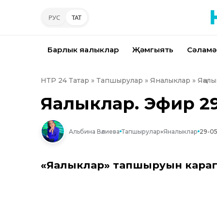
РУС
ТАТ
Барлык яңалыклар
Җәмгыять
Сәламә
НТР 24 Татар
»
Тапшырулар
»
Яналыклар
» Яңалы
Яңалыклар. Эфир 29
Альбина Вәлиева
Тапшырулар
»
Яналыклар
29-05
«Яңалыклар» тапшыруын караг