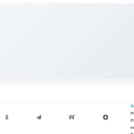
А
п
п
«