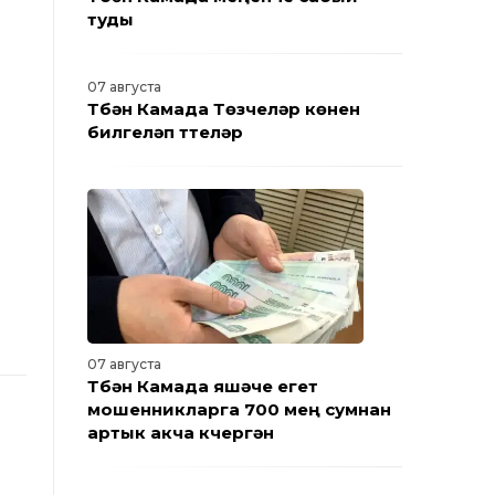
туды
07 августа
Түбән Камада Төзүчеләр көнен
билгеләп үттеләр
07 августа
Түбән Камада яшәүче егет
мошенникларга 700 мең сумнан
артык акча күчергән