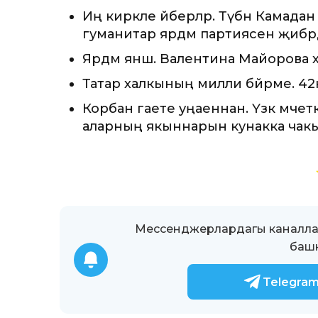
Иң кирәкле әйберләр. Түбән Камад
гуманитар ярдәм партиясен җибәр
Ярдәм янәшә. Валентина Майорова хә
Татар халкының милли бәйрәме. 4
Корбан гаете уңаеннан. Үзәк мәчетк
аларның якыннарын кунакка чак
Мессенджерлардагы каналлар
башк
Telegra