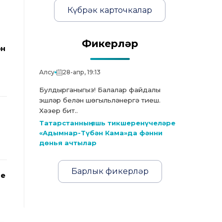
Күбрәк карточкалар
Фикерләр
ән
Алсу
28-апр, 19:13
Булдырганыгыз! Балалар файдалы
эшләр белән шөгыльләнергә тиеш.
Хәзер бит..
Татарстанның яшь тикшеренүчеләре
«Адымнар-Түбән Кама»да фәнни
дөнья ачтылар
Барлык фикерләр
ле