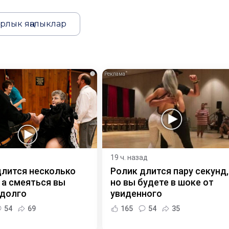
рлык яңалыклар
i
19 ч. назад
длится несколько
Ролик длится пару секунд,
 а смеяться вы
но вы будете в шоке от
 долго
увиденного
54
69
165
54
35