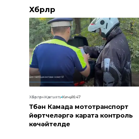
Хәбәрләр
Хәбәрләр
»
Җәмгыять
Кичә, 16:47
Түбән Камада мототранспорт
йөртүчеләргә карата контроль
көчәйтелде