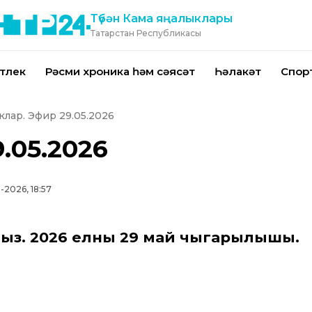
Түбән Кама яңалыклары
Татарстан Республикасы
тлек
Рәсми хроника һәм сәясәт
Һәлакәт
Спор
клар. Эфир 29.05.2026
.05.2026
-2026, 18:57
ыз. 2026 елның 29 май чыгарылышы.