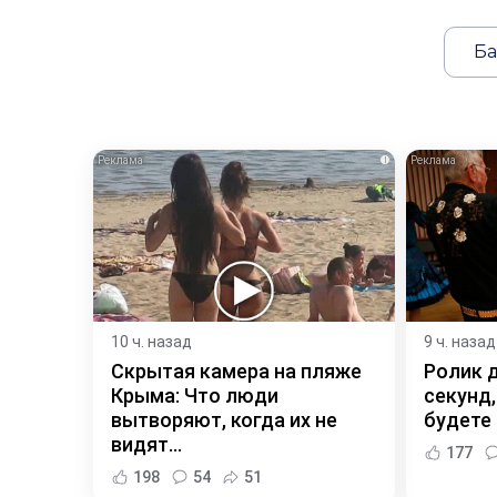
Ба
i
10 ч. назад
9 ч. назад
Скрытая камера на пляже
Ролик 
Крыма: Что люди
секунд,
вытворяют, когда их не
будете
видят...
177
198
54
51