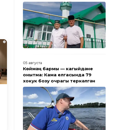
Барлык яңалыклар
i
05 августа
Көймәң бармы — кагыйдәне
онытма: Кама елгасында 79
хокук бозу очрагы теркәлгән