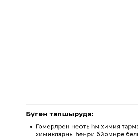
Бүген тапшыруда:
Гомерләрен нефть һәм химия тармаг
химикларны һөнәри бәйрәмнәре бел