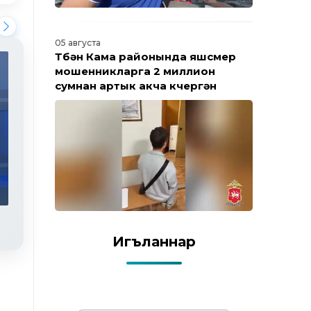
05 августа
Түбән Кама районында яшүсмер
мошенникларга 2 миллион
сумнан артык акча күчергән
Яңалыклар. Эфир 03.08.2026
Игъланнар