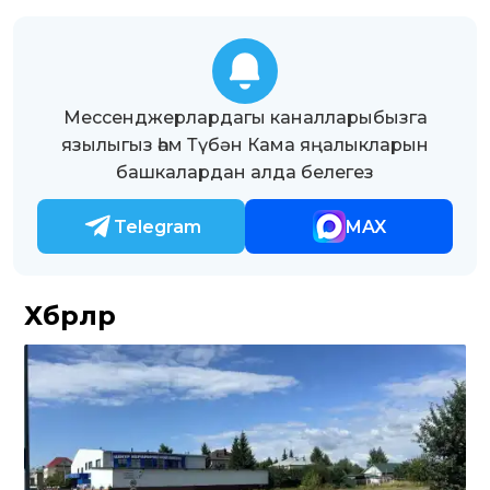
Мессенджерлардагы каналларыбызга
язылыгыз һәм Түбән Кама яңалыкларын
башкалардан алда белегез
Telegram
MAX
Хәбәрләр