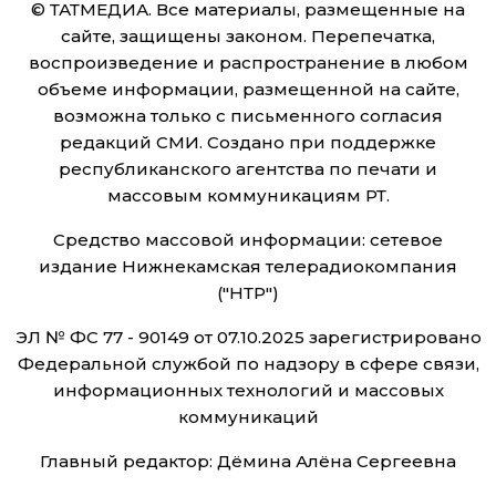
© ТАТМЕДИА. Все материалы, размещенные на
сайте, защищены законом. Перепечатка,
воспроизведение и распространение в любом
объеме информации, размещенной на сайте,
возможна только с письменного согласия
редакций СМИ. Создано при поддержке
республиканского агентства по печати и
массовым коммуникациям РТ.
Средство массовой информации: сетевое
издание Нижнекамская телерадиокомпания
("НТР")
ЭЛ № ФС 77 - 90149 от 07.10.2025 зарегистрировано
Федеральной службой по надзору в сфере связи,
информационных технологий и массовых
коммуникаций
Главный редактор: Дёмина Алёна Сергеевна