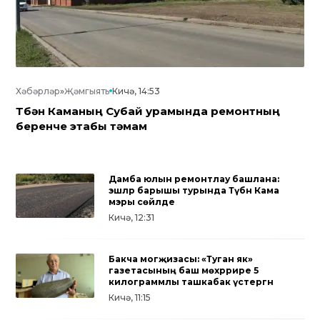
Хәбәрләр
»
Җәмгыять
Кичә, 14:53
Түбән Каманың Субай урамында ремонтның
беренче этабы тәмам
Дамба юлын ремонтлау башлана:
эшләр барышы турында Түбән Кама
мэры сөйләде
Кичә, 12:31
Бакча могҗизасы: «Туган як»
газетасының баш мөхәррире 5
килограммлы ташкабак үстергән
Кичә, 11:15