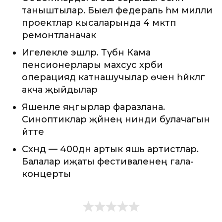
таныштылар. Быел федераль һәм милли
проектлар кысаларында 4 мәктәп
ремонтланачак
Игелекле эшләр. Түбән Кама
пенсионерлары махсус хәрби
операциядә катнашучылар өчен һәйкәлгә
акча җыйдылар
Яшенле яңгырлар фаразлана.
Синоптиклар җәйнең нинди булачагын
әйтте
Сәхнәдә — 400дән артык яшь артистлар.
Балалар иҗаты фестиваленең гала-
концерты