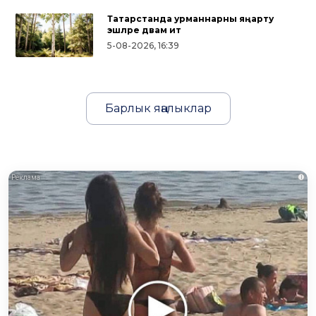
Татарстанда урманнарны яңарту
эшләре дәвам итә
5-08-2026, 16:39
Барлык яңалыклар
i