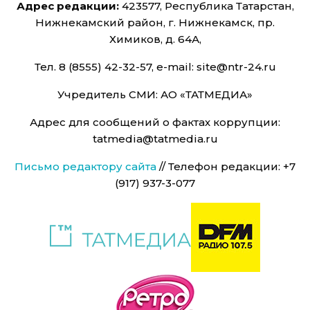
Адрес редакции:
423577, Республика Татарстан,
Нижнекамский район, г. Нижнекамск, пр.
Химиков, д. 64А,
Тел. 8 (8555) 42-32-57, e-mail: site@ntr-24.ru
Учредитель СМИ: АО «ТАТМЕДИА»
Адрес для сообщений о фактах коррупции:
tatmedia@tatmedia.ru
Письмо редактору сайта
// Телефон редакции: +7
(917) 937-3-077