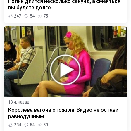
Ролик длится несколько секунд, а смеяться
вы будете долго
247
54
75
i
13 ч. назад
Королева вагона отожгла! Видео не оставит
равнодушным
234
54
59