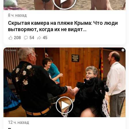
8 ч. назад
Скрытая камера на пляже Крыма: Что люди
вытворяют, когда их не видят...
208
54
45
i
12 ч. назад