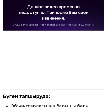
Бүген тапшыруда:
Объектлардагы эш барышы белән