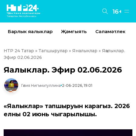
16+
Түбән Кама яңалыклары
Татарстан Республикасы
Барлык яңалыклар
Җәмгыять
Сәламәтлек
НТР 24 Татар
»
Тапшырулар
»
Яналыклар
» Яңалыклар.
Эфир 02.06.2026
Яңалыклар. Эфир 02.06.2026
Гөлия Нигъмәтуллина
2-06-2026, 19:01
«Яңалыклар» тапшыруын карагыз. 2026
елның 02 июнь чыгарылышы.