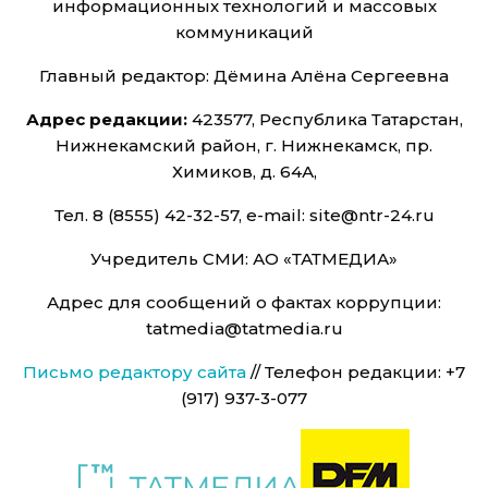
информационных технологий и массовых
коммуникаций
Главный редактор: Дёмина Алёна Сергеевна
Адрес редакции:
423577, Республика Татарстан,
Нижнекамский район, г. Нижнекамск, пр.
Химиков, д. 64А,
Тел. 8 (8555) 42-32-57, e-mail: site@ntr-24.ru
Учредитель СМИ: АО «ТАТМЕДИА»
Адрес для сообщений о фактах коррупции:
tatmedia@tatmedia.ru
Письмо редактору сайта
// Телефон редакции: +7
(917) 937-3-077