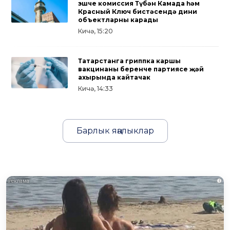
эшче комиссия Түбән Камада һәм
Красный Ключ бистәсендә дини
объектларны карады
Кичә, 15:20
Татарстанга гриппка каршы
вакцинаның беренче партиясе җәй
ахырында кайтачак
Кичә, 14:33
Барлык яңалыклар
i