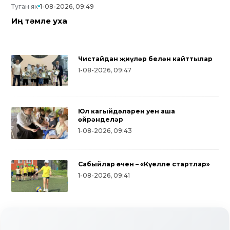
Туган як
1-08-2026, 09:49
Иң тәмле уха
Чистайдан җиңүләр белән кайттылар
1-08-2026, 09:47
Юл кагыйдәләрен уен аша
өйрәнделәр
1-08-2026, 09:43
Сабыйлар өчен – «Күңелле стартлар»
1-08-2026, 09:41