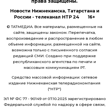
права защищены.
Новости Нижнекамска, Татарстана и
России - телеканал НТР 24 16+
© ТАТМЕДИА. Все материалы, размещенные на
сайте, защищены законом. Перепечатка,
воспроизведение и распространение в любом
объеме информации, размещенной на сайте,
возможна только с письменного согласия
редакций СМИ. Создано при поддержке
республиканского агентства по печати и
массовым коммуникациям РТ.
Средство массовой информации: сетевое
издание Нижнекамская телерадиокомпания
("НТР")
ЭЛ № ФС 77 - 90149 от 07.10.2025 зарегистрировано
Федеральной службой по надзору в сфере связи,