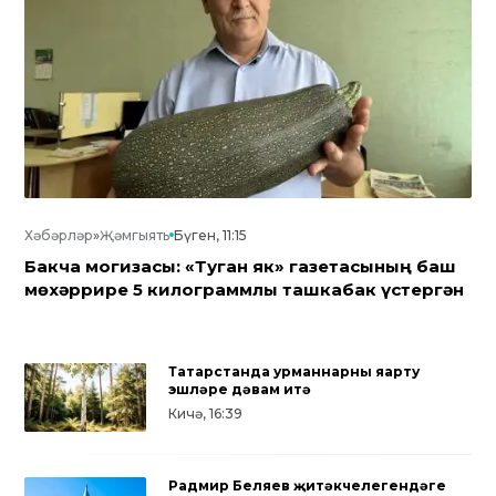
Хәбәрләр
»
Җәмгыять
Бүген, 11:15
Бакча могҗизасы: «Туган як» газетасының баш
мөхәррире 5 килограммлы ташкабак үстергән
Татарстанда урманнарны яңарту
эшләре дәвам итә
Кичә, 16:39
Радмир Беляев җитәкчелегендәге