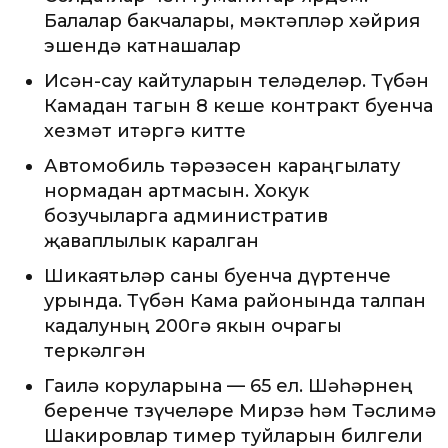
Балалар бакчалары, мәктәпләр хәйрия
эшендә катнашалар
Исән-сау кайтуларын теләделәр. Түбән
Камадан тагын 8 кеше контракт буенча
хезмәт итәргә китте
Автомобиль тәрәзәсен караңгылату
нормадан артмасын. Хокук
бозучыларга административ
җаваплылык каралган
Шикаятьләр саны буенча дүртенче
урында. Түбән Кама районында талпан
кадалуның 200гә якын очрагы
теркәлгән
Гаилә коруларына — 65 ел. Шәһәрнең
беренче төзүчеләре Мирзә һәм Тәслимә
Шакировлар тимер туйларын билгели