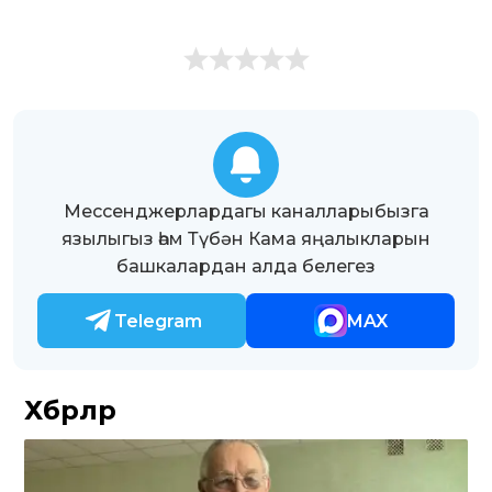
Мессенджерлардагы каналларыбызга
язылыгыз һәм Түбән Кама яңалыкларын
башкалардан алда белегез
Telegram
MAX
Хәбәрләр