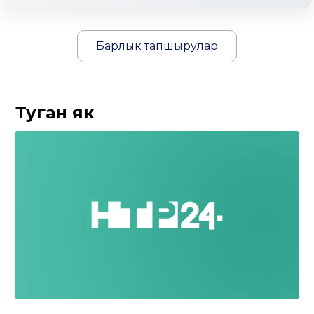
Барлык тапшырулар
Туган як