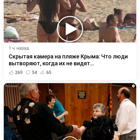
1 ч. назад
Скрытая камера на пляже Крыма: Что люди
вытворяют, когда их не видят...
269
54
65
i