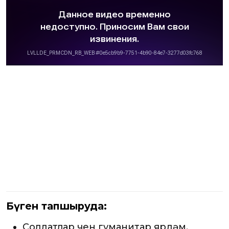
Бүген тапшыруда:
Солдатлар өчен гуманитар ярдәм.