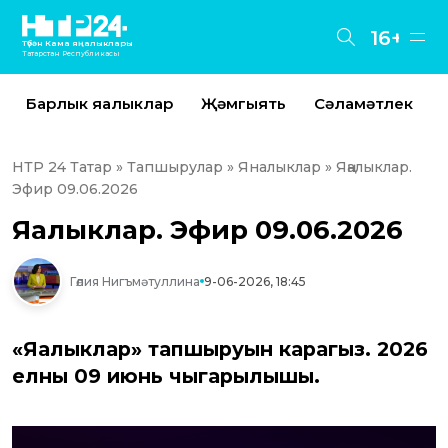
16+
Түбән Кама яңалыклары
Татарстан Республикасы
Барлык яңалыклар
Җәмгыять
Сәламәтлек
НТР 24 Татар
»
Тапшырулар
»
Яналыклар
» Яңалыклар.
Эфир 09.06.2026
Яңалыклар. Эфир 09.06.2026
Гөлия Нигъмәтуллина
9-06-2026, 18:45
«Яңалыклар» тапшыруын карагыз. 2026
елның 09 июнь чыгарылышы.