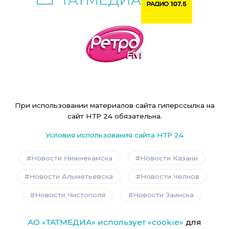
При использовании материалов сайта гиперссылка на
сайт НТР 24 обязательна.
Условия использования сайта НТР 24
Новости Нижнекамска
Новости Казани
Новости Альметьевска
Новости Челнов
Новости Чистополя
Новости Заинска
АО «ТАТМЕДИА» использует «cookie»
для