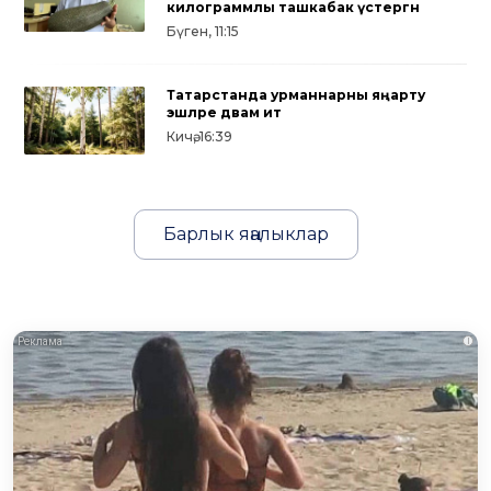
килограммлы ташкабак үстергән
Бүген, 11:15
Татарстанда урманнарны яңарту
эшләре дәвам итә
Кичә, 16:39
Барлык яңалыклар
i