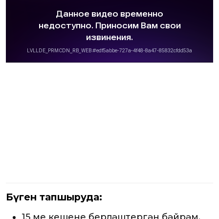
Бүген тапшыруда:
15 мең кешене берләштергән бәйрәм.