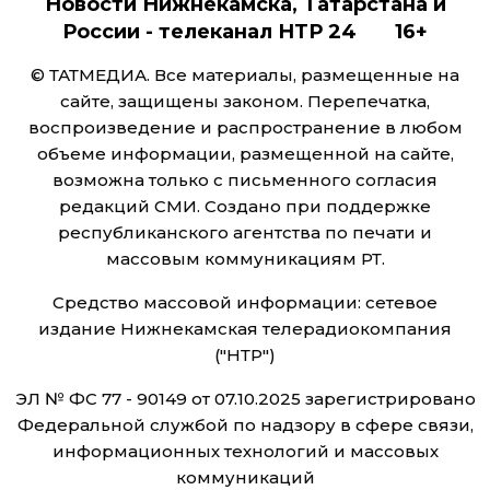
Новости Нижнекамска, Татарстана и
России - телеканал НТР 24 16+
© ТАТМЕДИА. Все материалы, размещенные на
сайте, защищены законом. Перепечатка,
воспроизведение и распространение в любом
объеме информации, размещенной на сайте,
возможна только с письменного согласия
редакций СМИ. Создано при поддержке
республиканского агентства по печати и
массовым коммуникациям РТ.
Средство массовой информации: сетевое
издание Нижнекамская телерадиокомпания
("НТР")
ЭЛ № ФС 77 - 90149 от 07.10.2025 зарегистрировано
Федеральной службой по надзору в сфере связи,
информационных технологий и массовых
коммуникаций