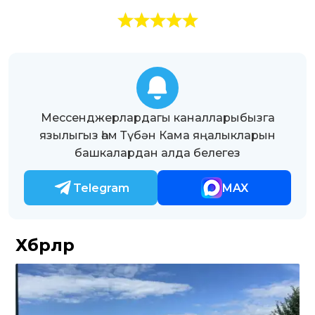
Мессенджерлардагы каналларыбызга
язылыгыз һәм Түбән Кама яңалыкларын
башкалардан алда белегез
Telegram
MAX
Хәбәрләр