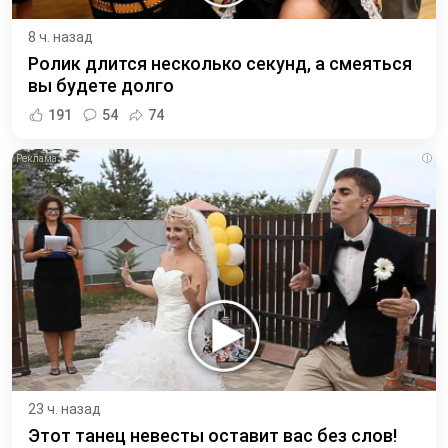
8 ч. назад
Ролик длится несколько секунд, а смеяться
вы будете долго
191
54
74
i
23 ч. назад
Этот танец невесты оставит вас без слов!