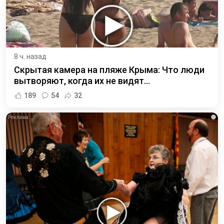
8 ч. назад
Скрытая камера на пляже Крыма: Что люди
вытворяют, когда их не видят...
189
54
32
i