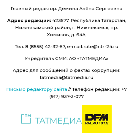
Главный редактор: Дёмина Алёна Сергеевна
Адрес редакции:
423577, Республика Татарстан,
Нижнекамский район, г. Нижнекамск, пр.
Химиков, д. 64А,
Тел. 8 (8555) 42-32-57, e-mail: site@ntr-24.ru
Учредитель СМИ: АО «ТАТМЕДИА»
Адрес для сообщений о фактах коррупции:
tatmedia@tatmedia.ru
Письмо редактору сайта
// Телефон редакции: +7
(917) 937-3-077