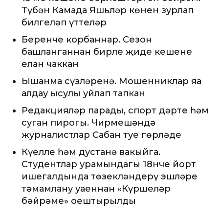
Түбән Камада Яшьләр көнен зурлап
билгеләп үттеләр
Беренче корбаннар. Сезон
башланганнан бирле җиде кешене
елан чаккан
Ышанма сүзләренә. Мошенниклар яңа
алдау ысулы уйлап тапкан
Редакцияләр парады, спорт дәрте һәм
суган пирогы. Чирмешәндә
журналистлар Сабан туе гөрләде
Күңелле һәм дустанә вакыйга.
Студентлар урамындагы 18нче йорт
ишегалдында төзекләндерү эшләре
тәмамлану уңаеннан «Күршеләр
бәйрәме» оештырылды