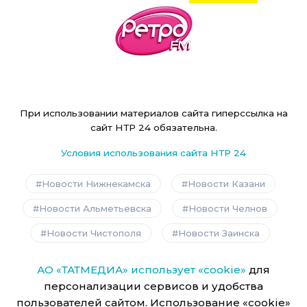
При использовании материалов сайта гиперссылка на
сайт НТР 24 обязательна.
Условия использования сайта НТР 24
Новости Нижнекамска
Новости Казани
Новости Альметьевска
Новости Челнов
Новости Чистополя
Новости Заинска
АО «ТАТМЕДИА» использует «cookie»
для
персонализации сервисов и удобства
пользователей сайтом. Использование «cookie»