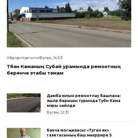
Хәбәрләр
»
Җәмгыять
Бүген, 14:53
Түбән Каманың Субай урамында ремонтның
беренче этабы тәмам
Дамба юлын ремонтлау башлана:
эшләр барышы турында Түбән Кама
мэры сөйләде
Бүген, 12:31
Бакча могҗизасы: «Туган як»
газетасының баш мөхәррире 5