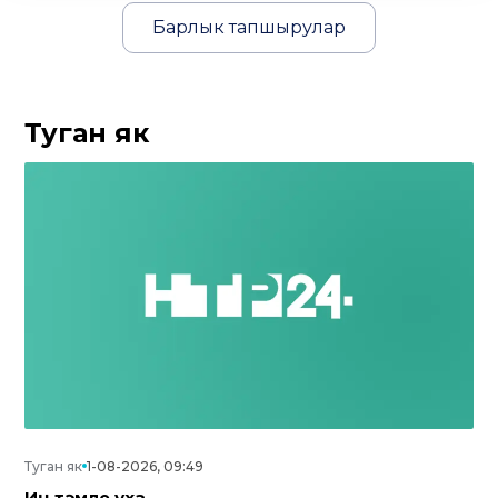
Барлык тапшырулар
Туган як
Туган як
1-08-2026, 09:49
Иң тәмле уха