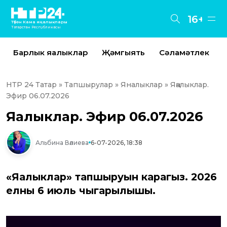
16+
Түбән Кама яңалыклары
Татарстан Республикасы
Барлык яңалыклар
Җәмгыять
Сәламәтлек
НТР 24 Татар
»
Тапшырулар
»
Яналыклар
» Яңалыклар.
Эфир 06.07.2026
Яңалыклар. Эфир 06.07.2026
Альбина Вәлиева
6-07-2026, 18:38
«Яңалыклар» тапшыруын карагыз. 2026
елның 6 июль чыгарылышы.