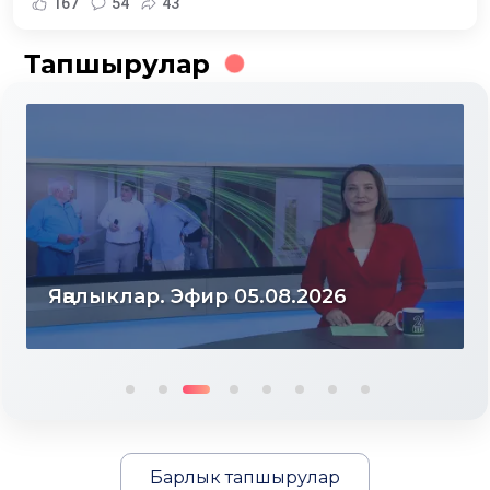
167
54
43
Тапшырулар
Яңалыклар. Эфир 04.08.2026
Барлык тапшырулар