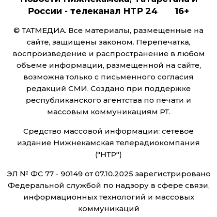
России - телеканал НТР 24 16+
© ТАТМЕДИА. Все материалы, размещенные на
сайте, защищены законом. Перепечатка,
воспроизведение и распространение в любом
объеме информации, размещенной на сайте,
возможна только с письменного согласия
редакций СМИ. Создано при поддержке
республиканского агентства по печати и
массовым коммуникациям РТ.
Средство массовой информации: сетевое
издание Нижнекамская телерадиокомпания
("НТР")
ЭЛ № ФС 77 - 90149 от 07.10.2025 зарегистрировано
Федеральной службой по надзору в сфере связи,
информационных технологий и массовых
коммуникаций