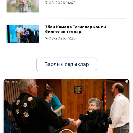
7-08-2026, 14:48
Түбән Камада Төзүчеләр көнен
билгеләп үттеләр
7-08-2026, 14:26
Барлык яңалыклар
i