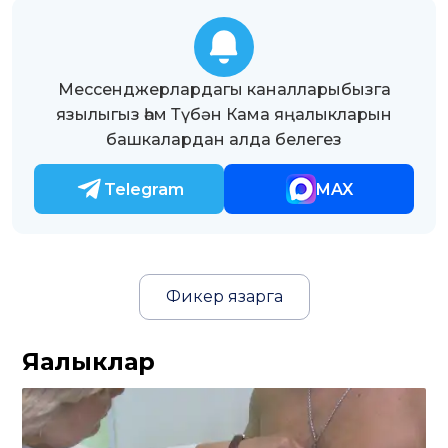
Мессенджерлардагы каналларыбызга
язылыгыз һәм Түбән Кама яңалыкларын
башкалардан алда белегез
Telegram
MAX
Фикер язарга
Яңалыклар