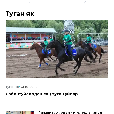
Туган як
Туган як
Кичә, 20:12
Сабантуйлардан соң туган уйлар
Гуманитар ярдәм – игелекле гамәл