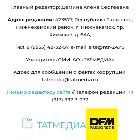
Главный редактор: Дёмина Алёна Сергеевна
Адрес редакции:
423577, Республика Татарстан,
Нижнекамский район, г. Нижнекамск, пр.
Химиков, д. 64А,
Тел. 8 (8555) 42-32-57, e-mail: site@ntr-24.ru
Учредитель СМИ: АО «ТАТМЕДИА»
Адрес для сообщений о фактах коррупции:
tatmedia@tatmedia.ru
Письмо редактору сайта
// Телефон редакции: +7
(917) 937-3-077