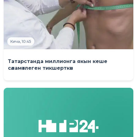
Кичә, 10:45
Татарстанда миллионга якын кеше
сәламәтлеген тикшерткән