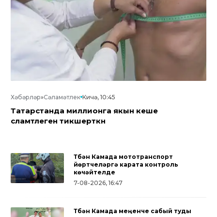
Хәбәрләр
»
Сәламәтлек
Кичә, 10:45
Татарстанда миллионга якын кеше
сәламәтлеген тикшерткән
Түбән Камада мототранспорт
йөртүчеләргә карата контроль
көчәйтелде
7-08-2026, 16:47
Түбән Камада меңенче сабый туды