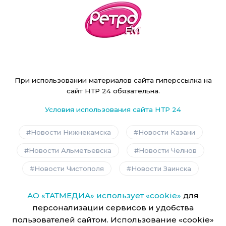
При использовании материалов сайта гиперссылка на
сайт НТР 24 обязательна.
Условия использования сайта НТР 24
Новости Нижнекамска
Новости Казани
Новости Альметьевска
Новости Челнов
Новости Чистополя
Новости Заинска
АО «ТАТМЕДИА» использует «cookie»
для
персонализации сервисов и удобства
пользователей сайтом. Использование «cookie»