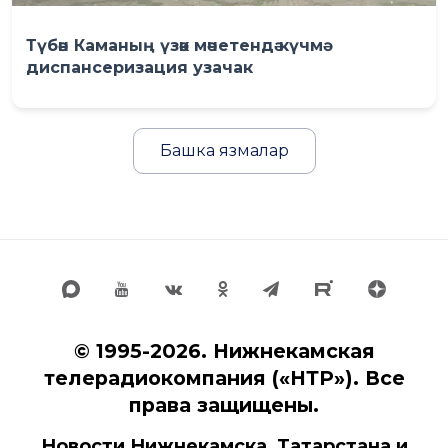
Түбән Каманың үзәк мәчетендә күчмә
диспансеризация узачак
Башка язмалар
© 1995-2026. Нижнекамская
телерадиокомпания («НТР»). Все
права защищены.
Новости Нижнекамска, Татарстана и