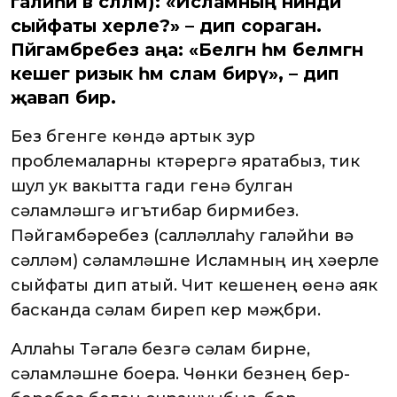
галәйһи вә сәлләм): «Исламның нинди
сыйфаты хәерле?» – дип сораган.
Пәйгамбәребез аңа: «Белгән һәм белмәгән
кешегә ризык һәм сәлам бирү», – дип
җавап бирә.
Без бүгенге көндә артык зур
проблемаларны күтәрергә яратабыз, тик
шул ук вакытта гади генә булган
сәламләшүгә игътибар бирмибез.
Пәйгамбәребез (салләллаһу галәйһи вә
сәлләм) сәламләшүне Исламның иң хәерле
сыйфаты дип атый. Чит кешенең өенә аяк
басканда сәлам биреп керү мәҗбүри.
Аллаһы Тәгалә безгә сәлам бирүне,
сәламләшүне боера. Чөнки безнең бер-