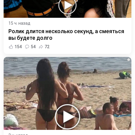
15 ч. назад
Ролик длится несколько секунд, а смеяться
вы будете долго
154
54
72
i