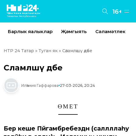
16+
Түбән Кама яңалыклары
Татарстан Республикасы
Барлык яңалыклар
Җәмгыять
Сәламәтлек
НТР 24 Татар
»
Туган як
» Сәламләшү әдәбе
Сәламләшү әдәбе
Илһамия Гаффарова
27-03-2026, 20:24
ӨМЕТ
Бер кеше Пәйгамбәребездән (салләллаһу