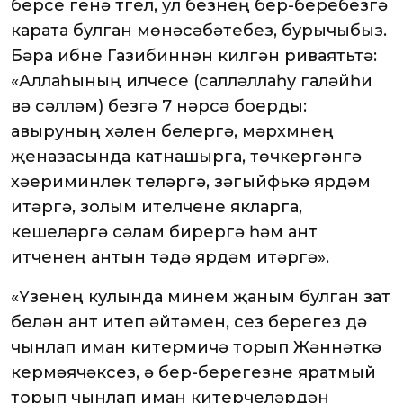
берсе генә түгел, ул безнең бер-беребезгә
карата булган мөнәсәбәтебез, бурычыбыз.
Бәра ибне Газибиннән килгән риваятьтә:
«Аллаһының илчесе (салләллаһу галәйһи
вә сәлләм) безгә 7 нәрсә боерды:
авыруның хәлен белергә, мәрхүмнең
җеназасында катнашырга, төчкергәнгә
хәериминлек теләргә, зәгыйфькә ярдәм
итәргә, золым ителүчене якларга,
кешеләргә сәлам бирергә һәм ант
итүченең антын үтәүдә ярдәм итәргә».
«Үзенең кулында минем җаным булган зат
белән ант итеп әйтәмен, сез берегез дә
чынлап иман китермичә торып Жәннәткә
кермәячәксез, ә бер-берегезне яратмый
торып чынлап иман китерүчеләрдән