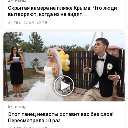
2 ч. назад
Скрытая камера на пляже Крыма: Что люди
вытворяют, когда их не видят...
162
54
49
i
5 ч. назад
Этот танец невесты оставит вас без слов!
Пересмотрела 10 раз