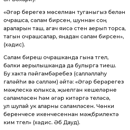
«Әгәр берегез мөселман туганыгыз белән
очрашса, сәлам бирсен, шуннан соң
араларын таш, агач яисә стен аерып торса,
тагын очрашсалар, яңадан сәлам бирсен»,
(хәдис).
Сәлам бирешү очрашканда гына түгел,
бәлки аерылышканда да булырга тиеш.
Бу хакта пәйгамбәребез (салләллаһу
галәйһи вә сәлләм) әйтә: «Әгәр берәрегез
мәҗлескә юлыкса, җыелган кешеләрне
сәламләсен һәм әгәр китәргә теләсә,
ул шулай ук аларны сәламләсен. Чөнки
беренчесе икенчесеннан мәҗбүрилектә
ким түгел» (хәдис. Әбү Дауд).