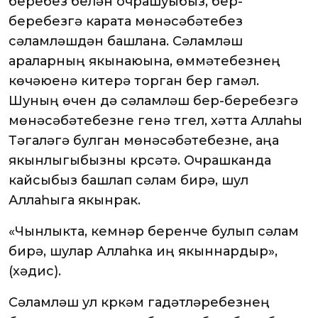
беребез белән очрашуыбыз, бер-
беребезгә карата мөнәсәбәтебез
сәламләшүдән башлана. Сәламләшү
араларның якынаюына, өммәтебезнең
көчәюенә китерә торган бер гамәл.
Шуның өчен дә сәламләшү бер-беребезгә
мөнәсәбәтебезне генә түгел, хәтта Аллаһы
Тәгаләгә булган мөнәсәбәтебезне, аңа
якынлыгыбызны күрсәтә. Очрашканда
кайсыбыз башлап сәлам бирә, шул
Аллаһыга якынрак.
«Чынлыкта, кемнәр беренче булып сәлам
бирә, шулар Аллаһка иң якыннардыр»,
(хәдис).
Сәламләшү ул күркәм гадәтләребезнең