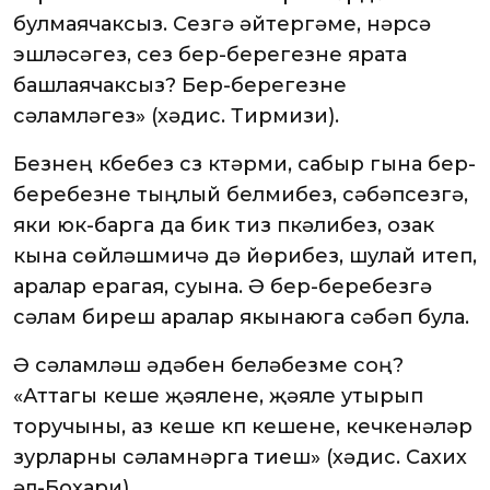
булмаячаксыз. Сезгә әйтергәме, нәрсә
эшләсәгез, сез бер-берегезне ярата
башлаячаксыз? Бер-берегезне
сәламләгез» (хәдис. Тирмизи).
Безнең күбебез сүз күтәрми, сабыр гына бер-
беребезне тыңлый белмибез, сәбәпсезгә,
яки юк-барга да бик тиз үпкәлибез, озак
кына сөйләшмичә дә йөрибез, шулай итеп,
аралар ерагая, суына. Ә бер-беребезгә
сәлам бирешү аралар якынаюга сәбәп була.
Ә сәламләшү әдәбен беләбезме соң?
«Аттагы кеше җәяүлене, җәяүле утырып
торучыны, аз кеше күп кешене, кечкенәләр
зурларны сәламнәрга тиеш» (хәдис. Сахих
әл-Бохари).