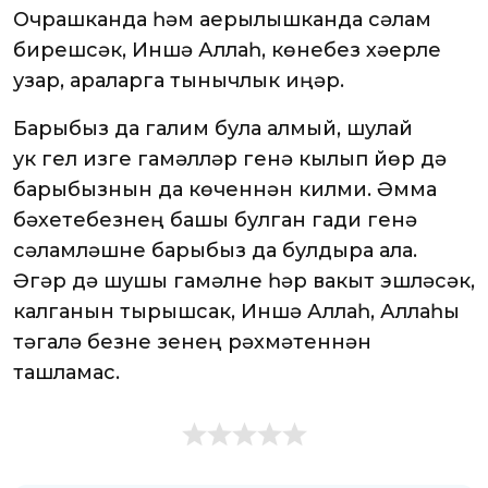
Очрашканда һәм аерылышканда сәлам
бирешсәк, Иншә Аллаһ, көнебез хәерле
узар, араларга тынычлык иңәр.
Барыбыз да галим була алмый, шулай
ук гел изге гамәлләр генә кылып йөрү дә
барыбызнын да көченнән килми. Әмма
бәхетебезнең башы булган гади генә
сәламләшүне барыбыз да булдыра ала.
Әгәр дә шушы гамәлне һәр вакыт эшләсәк,
калганын тырышсак, Иншә Аллаһ, Аллаһы
тәгалә безне үзенең рәхмәтеннән
ташламас.