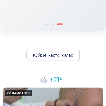
Күбрәк карточкалар
+21°