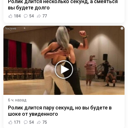
Ролик длится несколько секунд, а смеяться
вы будете долго
184
54
77
i
6 ч. назад
Ролик длится пару секунд, но вы будете в
шоке от увиденного
171
54
75