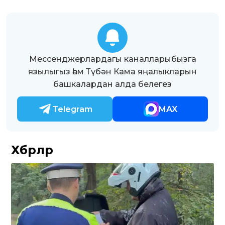
Мессенджерлардагы каналларыбызга
язылыгыз һәм Түбән Кама яңалыкларын
башкалардан алда белегез
Telegram
MAX
Хәбәрләр