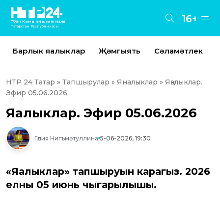
16+
Түбән Кама яңалыклары
Татарстан Республикасы
Барлык яңалыклар
Җәмгыять
Сәламәтлек
НТР 24 Татар
»
Тапшырулар
»
Яналыклар
» Яңалыклар.
Эфир 05.06.2026
Яңалыклар. Эфир 05.06.2026
Гөлия Нигъмәтуллина
5-06-2026, 19:30
«Яңалыклар» тапшыруын карагыз. 2026
елның 05 июнь чыгарылышы.