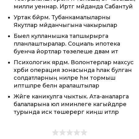
милли уеннар. Иртәгә мәйданда Сабантуй
Уртак бәйрәм. Тубанкамалыларны
Якутлар мәйданчыгына чакырылар
Быел кулланышка тапшырырга
планлаштыралар. Социаль ипотека
буенча йортлар төзелеше дәвам итә
Психологик ярдәм. Волонтерлар махсус
хәрби операция зонасында һәлак булган
солдатларның әниләре hәм тормыш
иптәшләре белән аралаштылар
Жәйге каникулга чыктык. Ата-аналарга
балаларына юл иминлеге кагыйдәләре
турында искә төшерергә киңәш итәләр