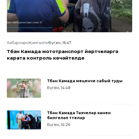
Хәбәрләр
»
Җәмгыять
Бүген, 16:47
Түбән Камада мототранспорт йөртүчеләргә
карата контроль көчәйтелде
Түбән Камада меңенче сабый туды
Бүген, 14:48
Түбән Камада Төзүчеләр көнен
билгеләп үттеләр
Бүген, 14:26