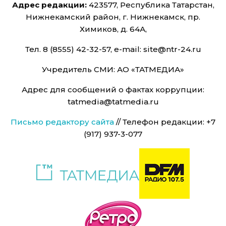
Адрес редакции:
423577, Республика Татарстан,
Нижнекамский район, г. Нижнекамск, пр.
Химиков, д. 64А,
Тел. 8 (8555) 42-32-57, e-mail: site@ntr-24.ru
Учредитель СМИ: АО «ТАТМЕДИА»
Адрес для сообщений о фактах коррупции:
tatmedia@tatmedia.ru
Письмо редактору сайта
// Телефон редакции: +7
(917) 937-3-077