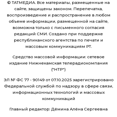
© ТАТМЕДИА. Все материалы, размещенные на
сайте, защищены законом. Перепечатка,
воспроизведение и распространение в любом
объеме информации, размещенной на сайте,
возможна только с письменного согласия
редакций СМИ. Создано при поддержке
республиканского агентства по печати и
массовым коммуникациям РТ.
Средство массовой информации: сетевое
издание Нижнекамская телерадиокомпания
("НТР")
ЭЛ № ФС 77 - 90149 от 07.10.2025 зарегистрировано
Федеральной службой по надзору в сфере связи,
информационных технологий и массовых
коммуникаций
Главный редактор: Дёмина Алёна Сергеевна