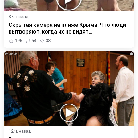
8 ч. назад
Скрытая камера на пляже Крыма: Что люди
вытворяют, когда их не видят...
196
54
38
i
12 ч. назад