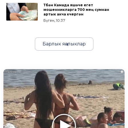
Түбән Камада яшәүче егет
мошенникларга 700 мең сумнан
артык акча күчергән
Бүген, 10:37
Барлык яңалыклар
i