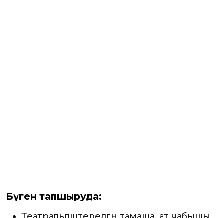
Бүген тапшыруда:
Театральләштерелгән тамаша, ат чабышы,