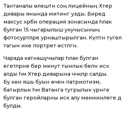
Тантаналы өлештән соң лицейның Хәтер
дивары янында митинг узды. Биредә
махсус хәрби операция зонасында һәлак
булган 15 чыгарылыш укучысының
фотосурәтләре урнаштырылган. Күптән түгел
тагын ике портрет өстәлгән.
Чарада катнашучылар һәлак булган
егетләрне бер минут тынлык белән искә
алды һәм Хәтер диварына чәчәкләр салды.
Бу көн яшь буын өчен патриотизм,
батырлык һәм Ватанга тугрылык үрнәге
булган геройларны искә алу мөмкинлеге дә
булды.