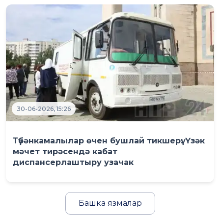
30-06-2026, 15:26
Түбәнкамалылар өчен бушлай тикшерү: Үзәк
мәчет тирәсендә кабат
диспансерлаштыру узачак
Башка язмалар