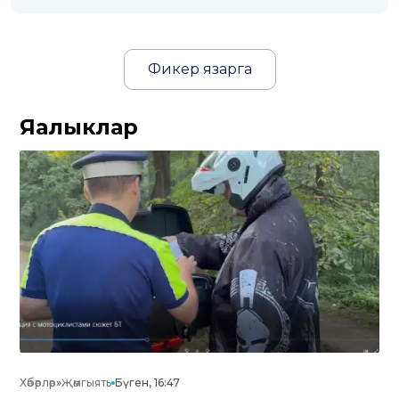
Фикер язарга
Яңалыклар
Хәбәрләр
»
Җәмгыять
Бүген, 16:47