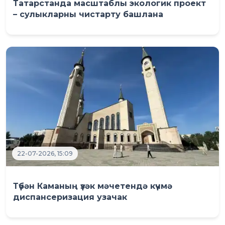
Татарстанда масштаблы экологик проект
– сулыкларны чистарту башлана
22-07-2026, 15:09
Түбән Каманың үзәк мәчетендә күчмә
диспансеризация узачак