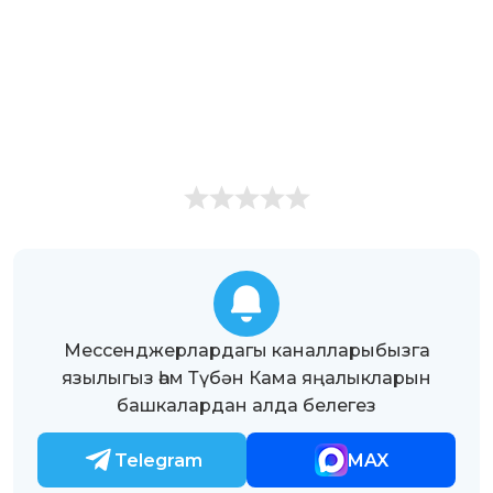
Мессенджерлардагы каналларыбызга
язылыгыз һәм Түбән Кама яңалыкларын
башкалардан алда белегез
Telegram
MAX