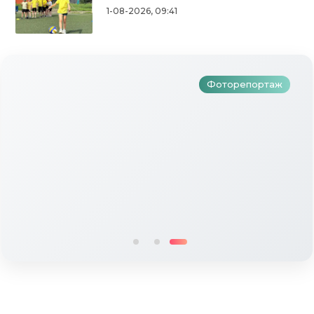
Түбән Кама районында тугызынчы
1-08-2026, 09:41
тапкыр «Авылым хуҗабикәсе»
бәйгесе узды
Фоторепортаж