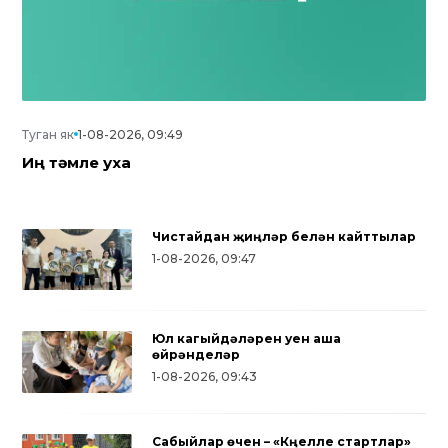
Туган як
1-08-2026, 09:49
Иң тәмле уха
Чистайдан җиңүләр белән кайттылар
1-08-2026, 09:47
Юл кагыйдәләрен уен аша
өйрәнделәр
1-08-2026, 09:43
Сабыйлар өчен – «Күңелле стартлар»