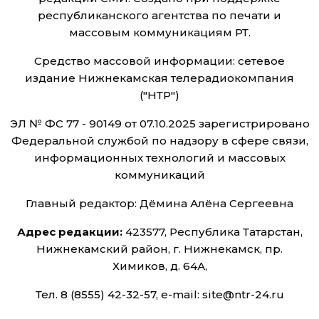
республиканского агентства по печати и
массовым коммуникациям РТ.
Средство массовой информации: сетевое
издание Нижнекамская телерадиокомпания
("НТР")
ЭЛ № ФС 77 - 90149 от 07.10.2025 зарегистрировано
Федеральной службой по надзору в сфере связи,
информационных технологий и массовых
коммуникаций
Главный редактор: Дёмина Алёна Сергеевна
Адрес редакции:
423577, Республика Татарстан,
Нижнекамский район, г. Нижнекамск, пр.
Химиков, д. 64А,
Тел. 8 (8555) 42-32-57, e-mail: site@ntr-24.ru