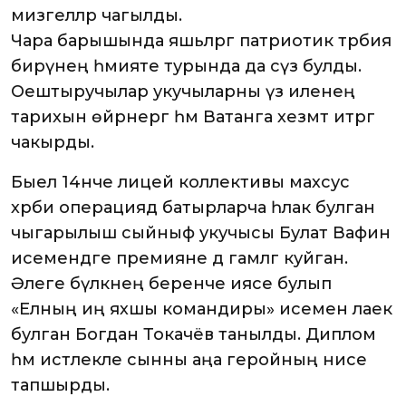
мизгелләр чагылды.
Чара барышында яшьләргә патриотик тәрбия
бирүнең әһәмияте турында да сүз булды.
Оештыручылар укучыларны үз иленең
тарихын өйрәнергә һәм Ватанга хезмәт итәргә
чакырды.
Быел 14нче лицей коллективы махсус
хәрби операциядә батырларча һәлак булган
чыгарылыш сыйныф укучысы Булат Вафин
исемендәге премияне дә гамәлгә куйган.
Әлеге бүләкнең беренче иясе булып
«Елның иң яхшы командиры» исеменә лаек
булган Богдан Токачёв танылды. Диплом
һәм истәлекле сынны аңа геройның әнисе
тапшырды.