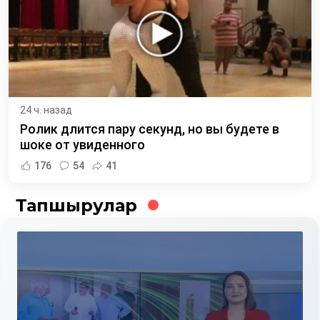
24 ч. назад
Ролик длится пару секунд, но вы будете в
шоке от увиденного
176
54
41
Тапшырулар