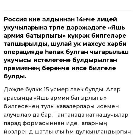
Россия көне алдыннан 14нче лицей
укучыларына төрле дәрәҗәдәге «Яшь
армия батырлыгы» күкрәк билгеләре
тапшырылды, шулай ук махсус хәрби
операциядә һәлак булган чыгарылыш
укучысы истәлегенә булдырылган
премиянең беренче иясе билгеле
булды.
Дәрәҗәле бүләккә 15 үсмер лаек булды. Алар
арасында «Яшь армия батырлыгы»
билгесенең тулы кавалерлары исемен
алучылар да бар. Тантанада катнашучылар
парад формасыннан иде, ә аларның
йөзләрендә шатлыклы һәм дулкынландыргыч