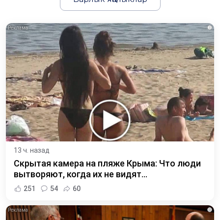
i
13 ч. назад
Скрытая камера на пляже Крыма: Что люди
вытворяют, когда их не видят...
251
54
60
i