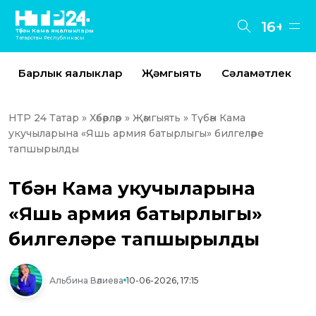
16+
Түбән Кама яңалыклары
Татарстан Республикасы
Барлык яңалыклар
Җәмгыять
Сәламәтлек
НТР 24 Татар
»
Хәбәрләр
»
Җәмгыять
» Түбән Кама
укучыларына «Яшь армия батырлыгы» билгеләре
тапшырылды
Түбән Кама укучыларына
«Яшь армия батырлыгы»
билгеләре тапшырылды
Альбина Вәлиева
10-06-2026, 17:15