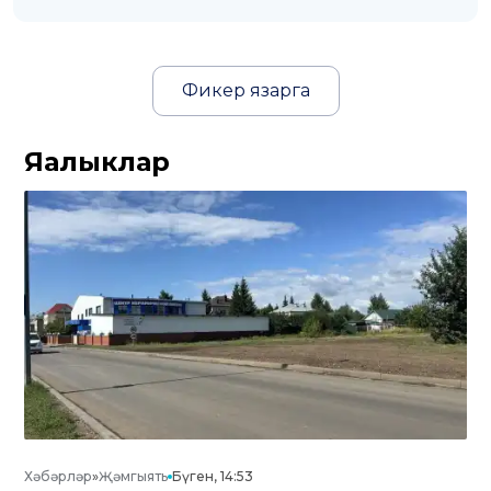
Фикер язарга
Яңалыклар
Хәбәрләр
»
Җәмгыять
Бүген, 14:53