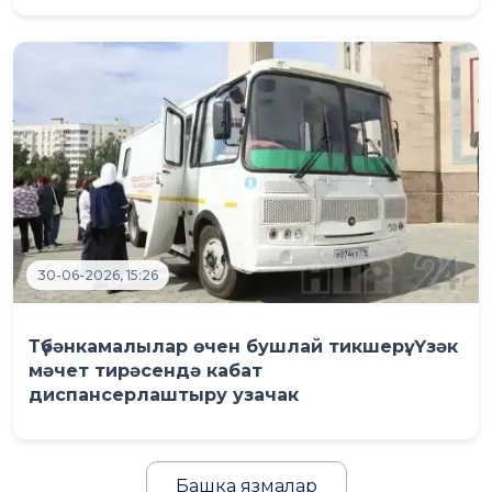
30-06-2026, 15:26
Түбәнкамалылар өчен бушлай тикшерү: Үзәк
мәчет тирәсендә кабат
диспансерлаштыру узачак
Башка язмалар