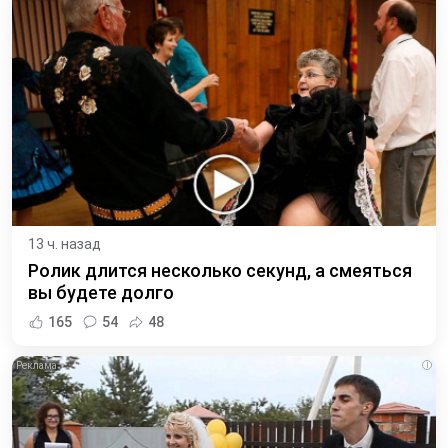
13 ч. назад
Ролик длится несколько секунд, а смеяться
вы будете долго
165
54
48
i