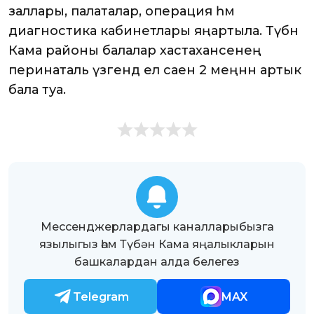
заллары, палаталар, операция һәм
диагностика кабинетлары яңартыла. Түбән
Кама районы балалар хастаханәсенең
перинаталь үзәгендә ел саен 2 меңнән артык
бала туа.
Мессенджерлардагы каналларыбызга
язылыгыз һәм Түбән Кама яңалыкларын
башкалардан алда белегез
Telegram
MAX