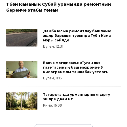
Түбән Каманың Субай урамында ремонтның
беренче этабы тәмам
Дамба юлын ремонтлау башлана:
эшләр барышы турында Түбән Кама
мэры сөйләде
Бүген, 12:31
Бакча могҗизасы: «Туган як»
газетасының баш мөхәррире 5
килограммлы ташкабак үстергән
Бүген, 11:15
Татарстанда урманнарны яңарту
эшләре дәвам итә
Кичә, 16:39