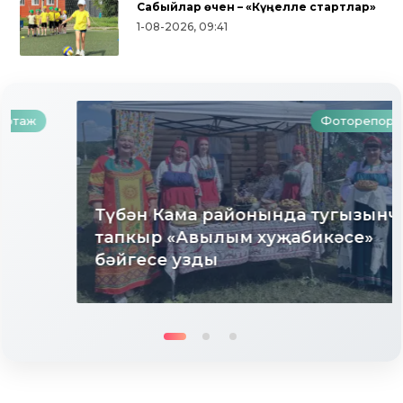
Сабыйлар өчен – «Күңелле стартлар»
1-08-2026, 09:41
Фоторепортаж
Түбән Кама районында тугызынчы
тапкыр «Авылым хуҗабикәсе»
бәйгесе узды