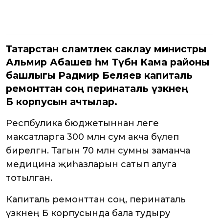
Татарстан сәламәтлек саклау министры
Альмир Абашев һәм Түбән Кама районы
башлыгы Радмир Беляев капиталь
ремонттан соң перинаталь үзәкнең
Б корпусын ачтылар.
Респбулика бюджетыннан әлеге
максатларга 300 млн сум акча бүлеп
бирелгән. Тагын 70 млн сумны заманча
медицина җиһазларын сатып алуга
тотылган.
Капиталь ремонттан соң, перинаталь
үзәкнең Б корпусында бала тудыру