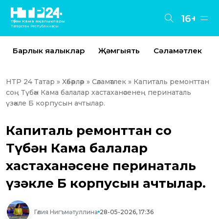
16+
Түбән Кама яңалыклары
Татарстан Республикасы
Барлык яңалыклар
Җәмгыять
Сәламәтлек
НТР 24 Татар
»
Хәбәрләр
»
Сәламәтлек
» Капиталь ремонттан
соң Түбән Кама балалар хастаханәсенең перинаталь
үзәкле Б корпусын ачтылар.
Капиталь ремонттан соң
Түбән Кама балалар
хастаханәсенең перинаталь
үзәкле Б корпусын ачтылар.
Гөлия Нигъмәтуллина
28-05-2026, 17:36