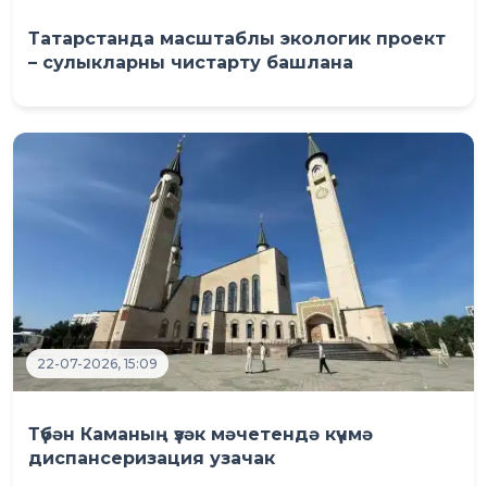
Татарстанда масштаблы экологик проект
– сулыкларны чистарту башлана
22-07-2026, 15:09
Түбән Каманың үзәк мәчетендә күчмә
диспансеризация узачак