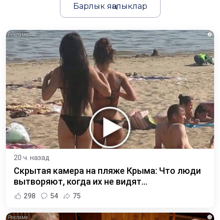
Барлык яңалыклар
i
20 ч. назад
Скрытая камера на пляже Крыма: Что люди
вытворяют, когда их не видят...
298
54
75
i