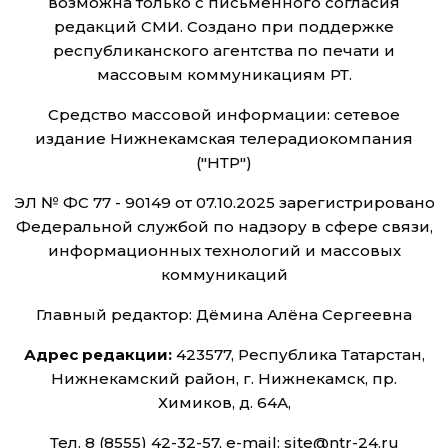
возможна только с письменного согласия
редакций СМИ. Создано при поддержке
республиканского агентства по печати и
массовым коммуникациям РТ.
Средство массовой информации: сетевое
издание Нижнекамская телерадиокомпания
("НТР")
ЭЛ № ФС 77 - 90149 от 07.10.2025 зарегистрировано
Федеральной службой по надзору в сфере связи,
информационных технологий и массовых
коммуникаций
Главный редактор: Дёмина Алёна Сергеевна
Адрес редакции:
423577, Республика Татарстан,
Нижнекамский район, г. Нижнекамск, пр.
Химиков, д. 64А,
Тел. 8 (8555) 42-32-57, e-mail: site@ntr-24.ru