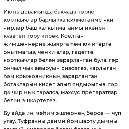
Июнь дәвамында бакчада төрле
корткычлар барлыкка килмәгәнме яки
чирләр баш калкытмаганмы икәнен
күзәтеп тору кирәк. Коелган
җимшәннәрне җыярга һәм юк итәргә
онытмагыз, чөнки алар, гадәттә,
корткычлар белән зарарланган була. Әгәр
ончыл чык авыруын сизсәгез, карлыган
һәм крыжовникның зарарланган
ботакларын кисеп алып яндырыгыз. Әгәр
дә чир нык таралса, махсус препаратлар
белән эшкәртегез.
Бу айда иң мөһим эшләрнең берсе — чүп
утау. Туфракны даими йомшарту дымны