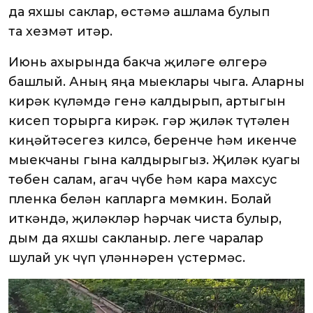
да яхшы саклар, өстәмә ашлама булып
та хезмәт итәр.
Июнь ахырында бакча җиләге өлгерә
башлый. Аның яңа мыеклары чыга. Аларны
кирәк күләмдә генә калдырып, артыгын
кисеп торырга кирәк. Әгәр җиләк түтәлен
киңәйтәсегез килсә, беренче һәм икенче
мыекчаны гына калдырыгыз. Җиләк куагы
төбен салам, агач чүбе һәм кара махсус
пленка белән капларга мөмкин. Болай
иткәндә, җиләкләр һәрчак чиста булыр,
дым да яхшы сакланыр. Әлеге чаралар
шулай ук чүп үләннәрен үстермәс.