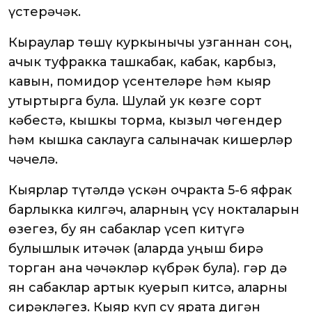
үстерәчәк.
Кыраулар төшү куркынычы узганнан соң,
ачык туфракка ташкабак, кабак, карбыз,
кавын, помидор үсентеләре һәм кыяр
утыртырга була. Шулай ук көзге сорт
кәбестә, кышкы торма, кызыл чөгендер
һәм кышка саклауга салыначак кишерләр
чәчелә.
Кыярлар түтәлдә үскән очракта 5-6 яфрак
барлыкка килгәч, аларның үсү нокталарын
өзегез, бу ян сабаклар үсеп китүгә
булышлык итәчәк (аларда уңыш бирә
торган ана чәчәкләр күбрәк була). Әгәр дә
ян сабаклар артык куерып китсә, аларны
сирәкләгез. Кыяр күп су ярата дигән