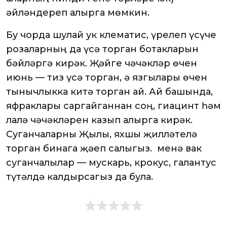
әйләндереп алырга мөмкин.
Бу чорда шулай ук клематис, үрелеп үсүче
розаларның да үсә торган ботакларын
бәйләргә кирәк. Җәйге чәчәкләр өчен
июнь — тиз үсә торган, ә язгылары өчен
тынычлыкка китә торган ай. Ай башында,
яфраклары саргайганнан соң, гиацинт һәм
лалә чәчәкләрен казып алырга кирәк.
Суганчаларны Җылы, яхшы җилләтелә
торган бинага җәеп салыгыз. Ә менә вак
суганчалылар — мускарь, крокус, галантус
түтәлдә калдырсагыз да була.