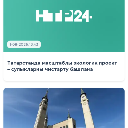
1-08-2026, 13:43
Татарстанда масштаблы экологик проект
– сулыкларны чистарту башлана