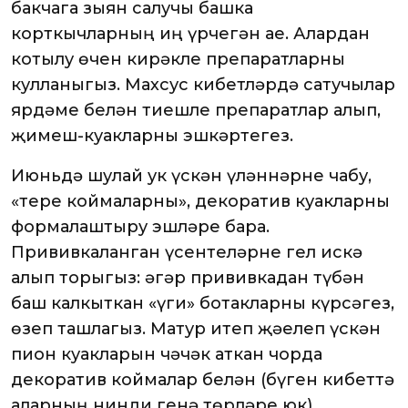
бакчага зыян салучы башка
корткычларның иң үрчегән ае. Алардан
котылу өчен кирәкле препаратларны
кулланыгыз. Махсус кибетләрдә сатучылар
ярдәме белән тиешле препаратлар алып,
җимеш-куакларны эшкәртегез.
Июньдә шулай ук үскән үләннәрне чабу,
«тере коймаларны», декоратив куакларны
формалаштыру эшләре бара.
Прививкаланган үсентеләрне гел искә
алып торыгыз: әгәр прививкадан түбән
баш калкыткан «үги» ботакларны күрсәгез,
өзеп ташлагыз. Матур итеп җәелеп үскән
пион куакларын чәчәк аткан чорда
декоратив коймалар белән (бүген кибеттә
аларның нинди генә төрләре юк)