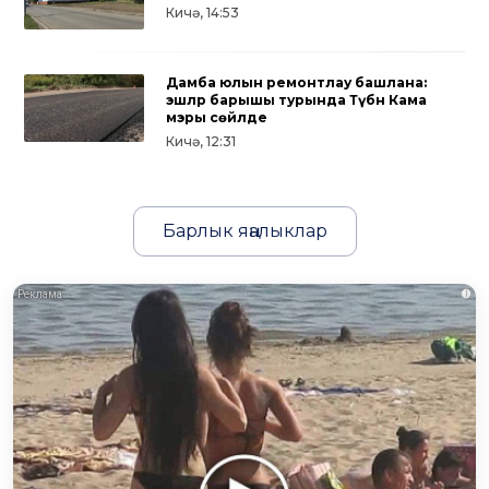
Кичә, 14:53
Дамба юлын ремонтлау башлана:
эшләр барышы турында Түбән Кама
мэры сөйләде
Кичә, 12:31
Барлык яңалыклар
i