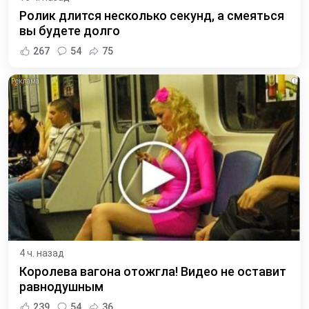
Ролик длится несколько секунд, а смеяться
вы будете долго
267
54
75
i
4 ч. назад
Королева вагона отожгла! Видео не оставит
равнодушным
239
54
36