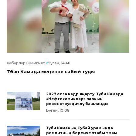
Хәбәрләр
»
Җәмгыять
Бүген, 14:48
Түбән Камада меңенче сабый туды
2027 елга кадәр яңарту: Түбән Камада
«Нефтехимиклар» паркын
реконструкцияләү башланды
Бүген, 10:08
Түбән Каманың Субай урамында
ремонтның беренче этабы тәмам