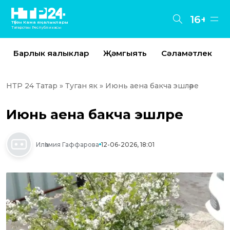
16+
Түбән Кама яңалыклары
Татарстан Республикасы
Барлык яңалыклар
Җәмгыять
Сәламәтлек
НТР 24 Татар
»
Туган як
» Июнь аена бакча эшләре
Июнь аена бакча эшләре
Илһамия Гаффарова
12-06-2026, 18:01