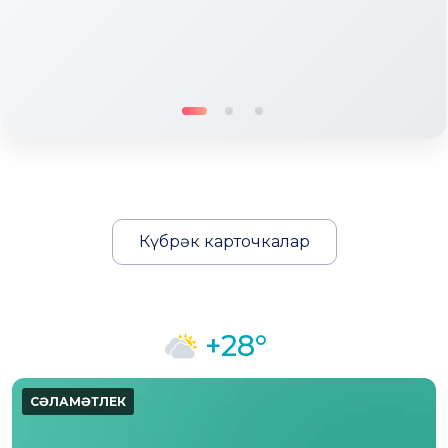
Күбрәк карточкалар
+28°