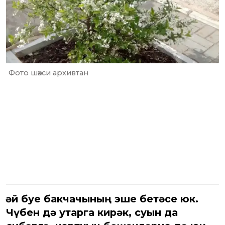
Фото шәхси архивтан
Җәй буе бакчачының эше бетәсе юк.
Чүбен дә утарга кирәк, суын да