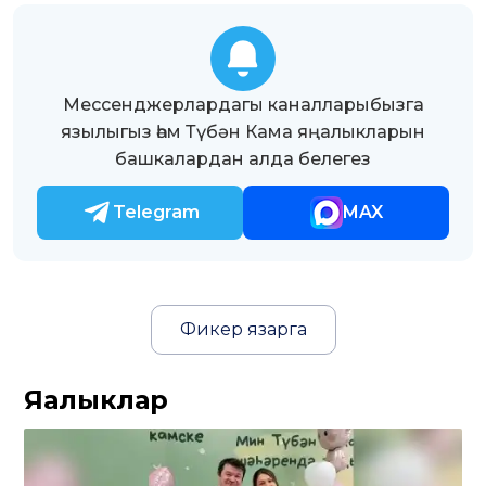
Мессенджерлардагы каналларыбызга
язылыгыз һәм Түбән Кама яңалыкларын
башкалардан алда белегез
Telegram
MAX
Фикер язарга
Яңалыклар