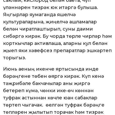
саклый, кислород белән баета, чүп
үләннәрен тизрәк юк итәргә булыша.
Яңгырлар яумаганда яшелчә
культураларына, җиңелчә ашламалар
белән чиратлаштырып, суны даими
сибәргә кирәк. Бу чорда төрле чирләр һәм
корткычлар активлаша, аларны кул белән
җыеп яки хәвефсез препаратлар эшкәртеп
торыгыз.
Июнь аеның икенче яртысында инде
бәрәңгене төбен өяргә кирәк. Күп кенә
тәҗрибәле бакчачылар аны җиргә
бетереп күмә, чөнки ике-өч көннән
туфрак астыннан көчле юан сабаклар
төртеп чыгачак. Ә өелгән туфрак бәрәңге
төпләрен җылытып торачак һәм тизрәк