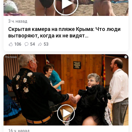
3 ч. назад
Скрытая камера на пляже Крыма: Что люди
вытворяют, когда их не видят...
106
54
53
i
16 ч. назад