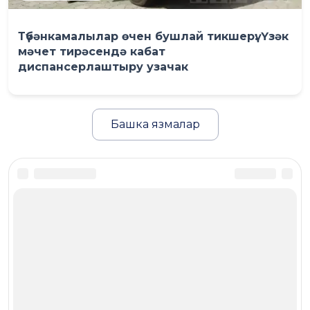
Түбәнкамалылар өчен бушлай тикшерү: Үзәк
мәчет тирәсендә кабат
диспансерлаштыру узачак
Башка язмалар