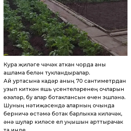
Кура җиләге чәчәк аткан чорда аны
ашлама белән тукландыралар.
Ай уртасына кадәр аның 70 сантиметрдан
узып киткән яшь үсентеләренең очларын
өзәләр, бу алар ботаклансын өчен эшләнә.
Шуның нәтиҗәсендә аларның очында
берничә өстәмә ботак барлыкка киләчәк,
әнә шулар киләсе ел уңышын арттырачак
та инде.