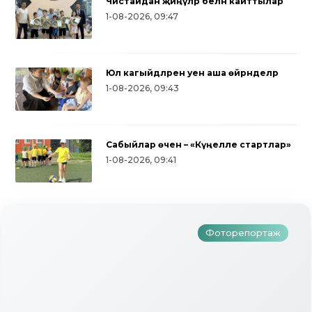
Чистайдан җиңүләр белән кайттылар
1-08-2026, 09:47
Юл кагыйдәләрен уен аша өйрәнделәр
1-08-2026, 09:43
Сабыйлар өчен – «Күңелле стартлар»
Түбән Кама районында тугызынчы
1-08-2026, 09:41
тапкыр «Авылым хуҗабикәсе»
бәйгесе узды
Фоторепортаж