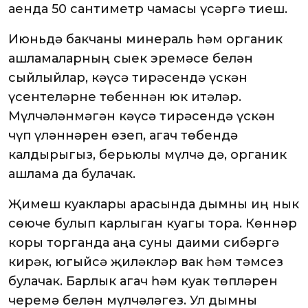
аенда 50 сантиметр чамасы үсәргә тиеш.
Июньдә бакчаны минераль һәм органик
ашламаларның сыек эремәсе белән
сыйлыйлар, кәүсә тирәсендә үскән
үсентеләрне төбеннән юк итәләр.
Мүлчәләнмәгән кәүсә тирәсендә үскән
чүп үләннәрен өзеп, агач төбендә
калдырыгыз, берьюлы мүлчә дә, органик
ашлама да булачак.
Җимеш куаклары арасында дымны иң нык
сөюче булып карлыган куагы тора. Көннәр
коры торганда аңа суны даими сибәргә
кирәк, югыйсә җиләкләр вак һәм тәмсез
булачак. Барлык агач һәм куак төпләрен
черемә белән мүлчәләгез. Ул дымны