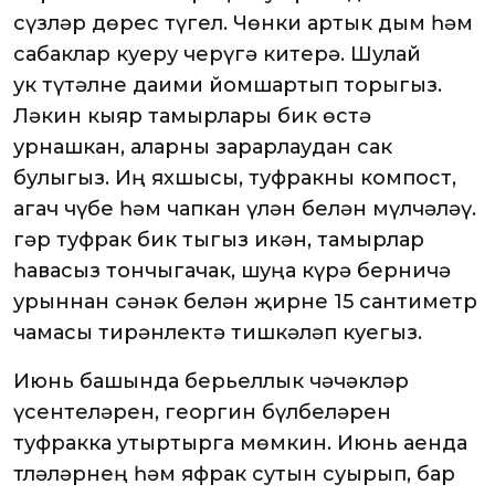
сүзләр дөрес түгел. Чөнки артык дым һәм
сабаклар куеру черүгә китерә. Шулай
ук түтәлне даими йомшартып торыгыз.
Ләкин кыяр тамырлары бик өстә
урнашкан, аларны зарарлаудан сак
булыгыз. Иң яхшысы, туфракны компост,
агач чүбе һәм чапкан үлән белән мүлчәләү.
Әгәр туфрак бик тыгыз икән, тамырлар
һавасыз тончыгачак, шуңа күрә берничә
урыннан сәнәк белән җирне 15 сантиметр
чамасы тирәнлектә тишкәләп куегыз.
Июнь башында берьеллык чәчәкләр
үсентеләрен, георгин бүлбеләрен
туфракка утыртырга мөмкин. Июнь аенда
тләләрнең һәм яфрак сутын суырып, бар