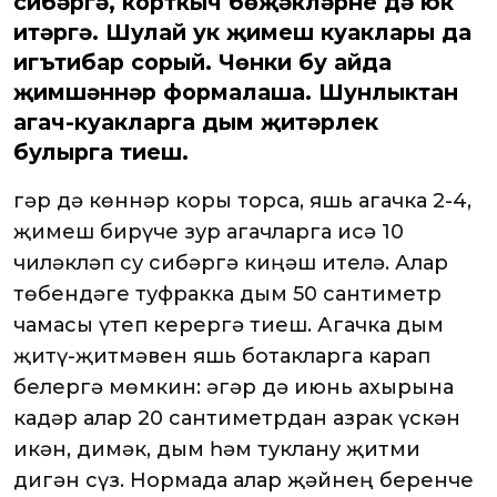
сибәргә, корткыч бөҗәкләрне дә юк
итәргә. Шулай ук җимеш куаклары да
игътибар сорый. Чөнки бу айда
җимшәннәр формалаша. Шунлыктан
агач-куакларга дым җитәрлек
булырга тиеш.
Әгәр дә көннәр коры торса, яшь агачка 2-4,
җимеш бирүче зур агачларга исә 10
чиләкләп су сибәргә киңәш ителә. Алар
төбендәге туфракка дым 50 сантиметр
чамасы үтеп керергә тиеш. Агачка дым
җитү-җитмәвен яшь ботакларга карап
белергә мөмкин: әгәр дә июнь ахырына
кадәр алар 20 сантиметрдан азрак үскән
икән, димәк, дым һәм туклану җитми
дигән сүз. Нормада алар җәйнең беренче