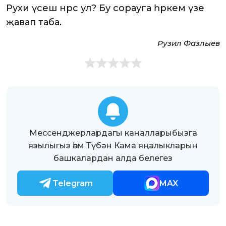
Рухи үсеш нәрсә ул? Бу сорауга һәркем үзе
җавап таба.
Рузил Фазлыев
Мессенджерлардагы каналларыбызга
язылыгыз һәм Түбән Кама яңалыкларын
башкалардан алда белегез
Telegram
MAX