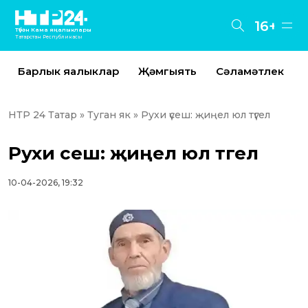
16+
Түбән Кама яңалыклары
Татарстан Республикасы
Барлык яңалыклар
Җәмгыять
Сәламәтлек
НТР 24 Татар
»
Туган як
» Рухи үсеш: җиңел юл түгел
Рухи үсеш: җиңел юл түгел
10-04-2026, 19:32