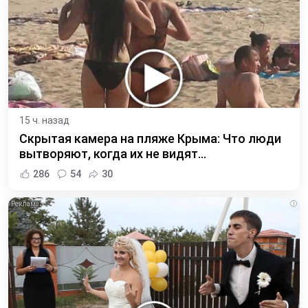
15 ч. назад
Скрытая камера на пляже Крыма: Что люди
вытворяют, когда их не видят...
286
54
30
i