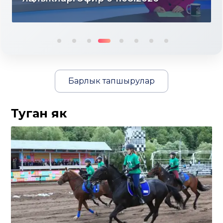
Барлык тапшырулар
Туган як