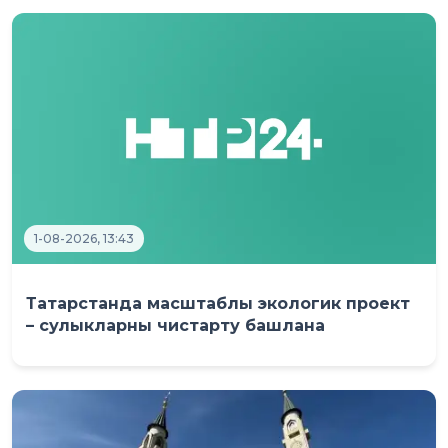
1-08-2026, 13:43
Татарстанда масштаблы экологик проект
– сулыкларны чистарту башлана