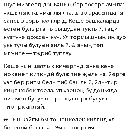
Шул мизгелдә дөньяның бар төсләре ачыла:
яхшылык та, яманлык та, алар арасындагы
сансыз соры күләгәләр дә. Кеше башкалардан
өстен булырга тырышудан туктый, гади
күзәтүче дәрәҗәсенә күчә. Ул тормышның иң зур
укытучы булуын аңлый. Ә аның төп
мәгънәсе — тәҗрибә туплау.
Кеше чын шатлык кичергәндә, эчке көче
иркенәеп киткәндәй була: тәне җылына, йөрәге
үзгә бер ритм белән тибә башлый, әйләнә-тирә
киңәя кебек тоела. Ул үзенең бу дөньяда
ни өчен булуын, нәрсә аңа терәк булуын
тирәнрәк аңлый.
Ә чын кайгы һәм төшенкелек килгәндә хәл
бөтенләй башкача. Эчке энергия