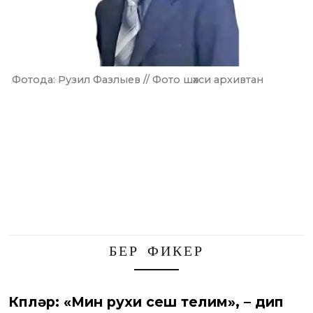
Фотода: Рузил Фазлыев // Фото шәхси архивтан
БЕР ФИКЕР
Күпләр: «Мин рухи үсеш телим», – дип