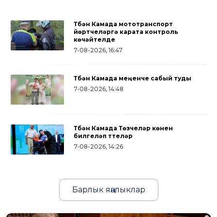
Түбән Камада мототранспорт
йөртүчеләргә карата контроль
көчәйтелде
7-08-2026, 16:47
Түбән Камада меңенче сабый туды
7-08-2026, 14:48
Түбән Камада Төзүчеләр көнен
билгеләп үттеләр
7-08-2026, 14:26
Барлык яңалыклар