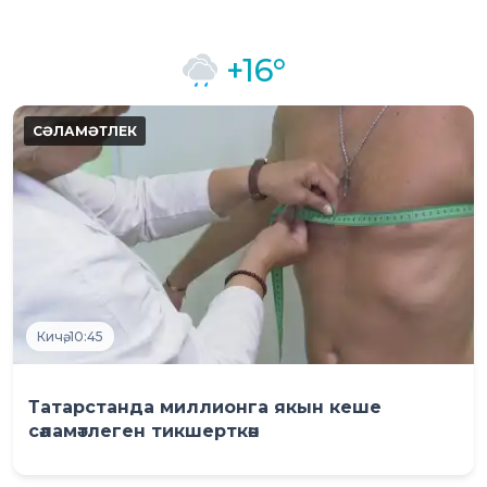
+16°
Кичә, 10:45
Татарстанда миллионга якын кеше
сәламәтлеген тикшерткән