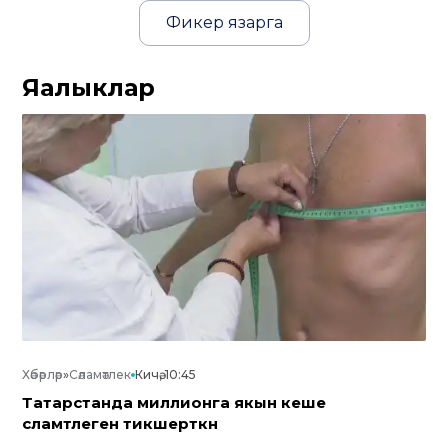
Фикер язарга
Яңалыклар
Хәбәрләр
»
Сәламәтлек
Кичә, 10:45
Татарстанда миллионга якын кеше
сәламәтлеген тикшерткән