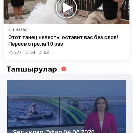
2 ч. назад
Этот танец невесты оставит вас без слов!
Пересмотрела 10 раз
277
54
58
Тапшырулар
Яңалыклар. Эфир 04.08.2026