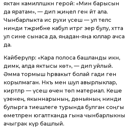
яктан камилләшкән герой: «Мин барысын
да яратам», — дип җиңел генә әйтә ала.
Чынбарлыкта исә рухи үсеш — ул теләсә
нинди тәҗрибәне кабул итәргә әзер булу, хәтта
ул сине сынаса да, яңадан-яңа юллар ачса
да.
Кайберәүләр: «Кара полоса башланды икән,
димәк, алда яктысы көтә», — дип уйлый.
Әмма тормыш һәрвакыт болай гади генә
корылмаган. Нәкъ менә шул авырлыклар,
киртәләр — үсеш өчен төп материал. Кеше
үзенең, якыннарының, дөньяның нинди
булырга тиешлеге турында булган соңгы
өметләрен югалтканда гына чынбарлыкны
ачыграк күрә башлый.