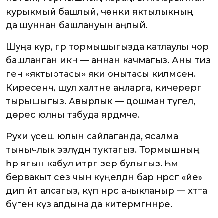
курыкмый башлый, чөнки яктылыкның
да шуннан башлануын аңлый.
Шуңа күрә, әгәр тормышыгызда катлаулы чор
башланган икән — аннан качмагыз. Аны тиз
генә «яктыртасы» яки онытасы килмәсен.
Киресенчә, шул халәтне аңларга, кичерергә
тырышыгыз. Авырлык — дошман түгел, ә
дөрес юлны табуда ярдәмче.
Рухи үсеш юлын сайлаганда, ясалма
тынычлык эзләүдән туктагыз. Тормышның
һәр ягын кабул итәргә әзер булыгыз. Һәм
бервакыт сез чын күңелдән бар нәрсәгә «әйе»
дип әйтә алсагыз, күп нәрсә ачыкланыр — хәтта
бүген күз алдына да китермәгәннәре.