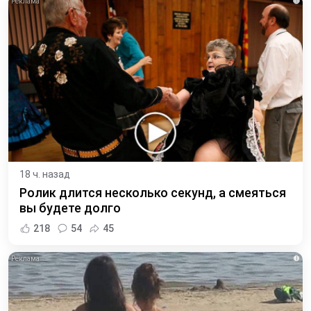
i
18 ч. назад
Ролик длится несколько секунд, а смеяться
вы будете долго
218
54
45
i