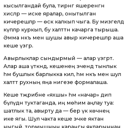
кысылгандай була, тирәнгә яшеренгән
хисләр — иске яралар, онытылган
кичерешләр — өскә калкып чыга. Бу мизгелдә
күпләр куркып, бу халәттән качарга тырыша.
Әмма нәкъ менә шушы авыр кичерешләр аша
кеше үзгәрә.
Авырлыклар сындырмый — алар үзгәртә.
Алар аша үткәндә, кешенең эчендә тынлык
һәм бушлык барлыкка килә, һәм нәкъ менә шул
халәттә рухның яңа нигезе формалаша.
Кеше тәҗрибәне «яхшы» һәм «начар» дип
бүлүдән туктаганда, иң мөһим аңлау туа:
шатлык та, авырту да — бер үк көчнең
ике ягы. Шул чакта кеше эчке яктан
ныгый, тормышның караңгы якларыннан