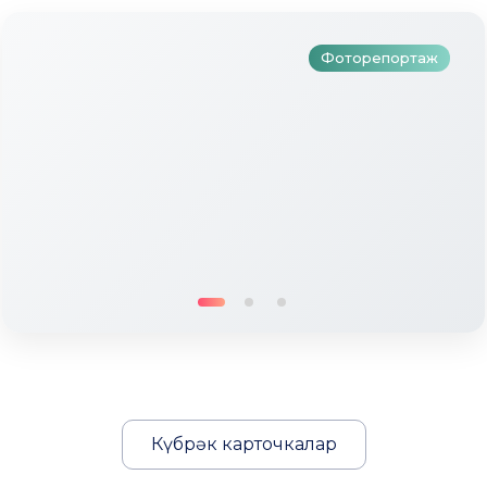
Фоторепортаж
Күбрәк карточкалар