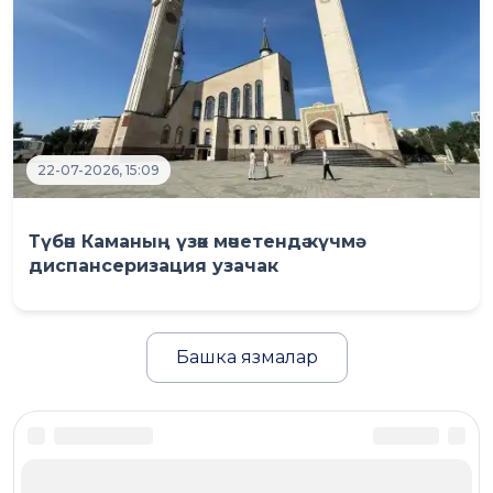
22-07-2026, 15:09
Түбән Каманың үзәк мәчетендә күчмә
диспансеризация узачак
Башка язмалар