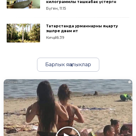
килограммлы ташкабак үстергән
Бүген, 11:15
Татарстанда урманнарны яңарту
эшләре дәвам итә
Кичә, 16:39
Барлык яңалыклар
i