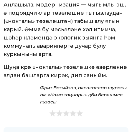
Аңлашыла, модернизация — чыгымлы эш,
ә подрядчиклар төзелешне тыгызлаудан
(«нокталы» төзелештән) табыш алу ягын
карый. Әмма бу мәсьәләне хәл итмичә,
шәһәр күләмендә экологик зыянга һәм
коммуналь аварияләргә дучар булу
куркынычы арта.
Шуңа күрә «нокталы» төзелешкә әзерлекне
алдан башларга кирәк, дип саныйм.
Фәрит Вагыйзов, аксакаллар шурасы
һәм «Кама таңнары» әдәби берләшмәсе
әгъзасы