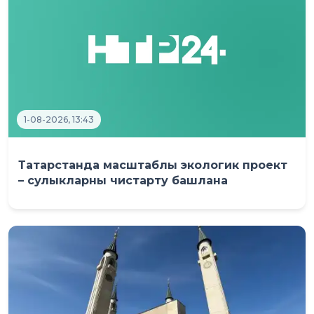
1-08-2026, 13:43
Татарстанда масштаблы экологик проект
– сулыкларны чистарту башлана