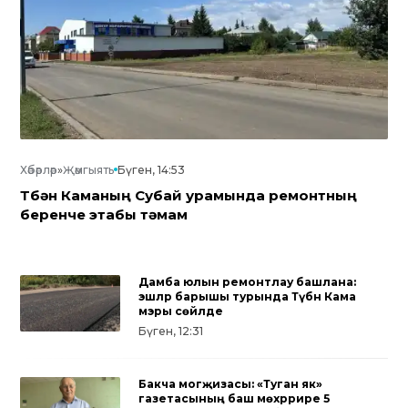
Хәбәрләр
»
Җәмгыять
Бүген, 14:53
Түбән Каманың Субай урамында ремонтның
беренче этабы тәмам
Дамба юлын ремонтлау башлана:
эшләр барышы турында Түбән Кама
мэры сөйләде
Бүген, 12:31
Бакча могҗизасы: «Туган як»
газетасының баш мөхәррире 5