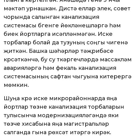
планга кертелгән. Янәшәдә генә 9 нчы
мәктәп урнашкан. Дистә еллар элек, совет
чорында салынган канализация
системасы бүгенге йөкләнешләргә һәм
биек йортларга исәпләнмәгән. Иске
торбалар болай да тузуның соңгы чигенә
җиткән. Башка шәһәрләр тәҗрибәсе
күрсәткәнчә, бу су үткәргечләрдә массакүләм
аварияләргә һәм фекаль канализация
системасының сафтан чыгуына китерергә
мөмкин.
Шуңа күрә иске микрорайоннарда яңа
йортлар төзүне канализация торбаларын
тулысынча модернизацияләгәндә яки
төзүче хисабына яңа магистральләр
салганда гына рөхсәт итәргә кирәк.