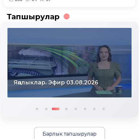
Тапшырулар
Яңалыклар. Эфир 31.07.2026
Барлык тапшырулар