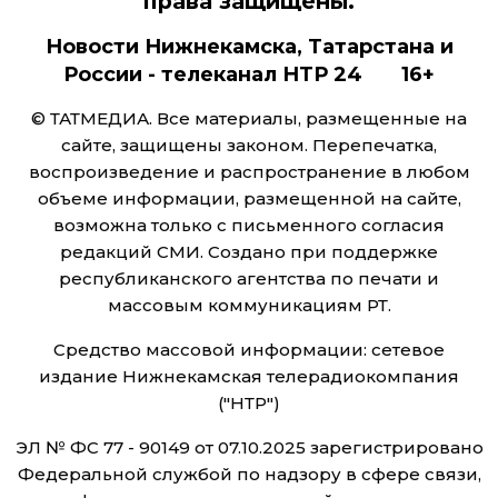
права защищены.
Новости Нижнекамска, Татарстана и
России - телеканал НТР 24 16+
© ТАТМЕДИА. Все материалы, размещенные на
сайте, защищены законом. Перепечатка,
воспроизведение и распространение в любом
объеме информации, размещенной на сайте,
возможна только с письменного согласия
редакций СМИ. Создано при поддержке
республиканского агентства по печати и
массовым коммуникациям РТ.
Средство массовой информации: сетевое
издание Нижнекамская телерадиокомпания
("НТР")
ЭЛ № ФС 77 - 90149 от 07.10.2025 зарегистрировано
Федеральной службой по надзору в сфере связи,