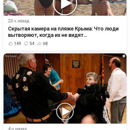
23 ч. назад
Скрытая камера на пляже Крыма: Что люди
вытворяют, когда их не видят...
149
54
68
i
4 ч. назад