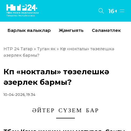
16+
Түбән Кама яңалыклары
Татарстан Республикасы
Барлык яңалыклар
Җәмгыять
Сәламәтлек
НТР 24 Татар
»
Туган як
» Күп «нокталы» төзелешкә
әзерлек бармы?
Күп «нокталы» төзелешкә
әзерлек бармы?
10-04-2026, 19:34
ӘЙТЕР СҮЗЕМ БАР