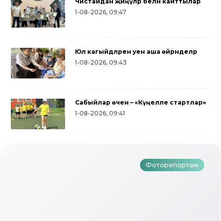
Чистайдан җиңүләр белән кайттылар
1-08-2026, 09:47
Юл кагыйдәләрен уен аша өйрәнделәр
1-08-2026, 09:43
Сабыйлар өчен – «Күңелле стартлар»
Түбән Кама районында т
1-08-2026, 09:41
 Гаетен
тапкыр «Авылым хуҗаби
бәйгесе узды
Фоторепортаж
Ф