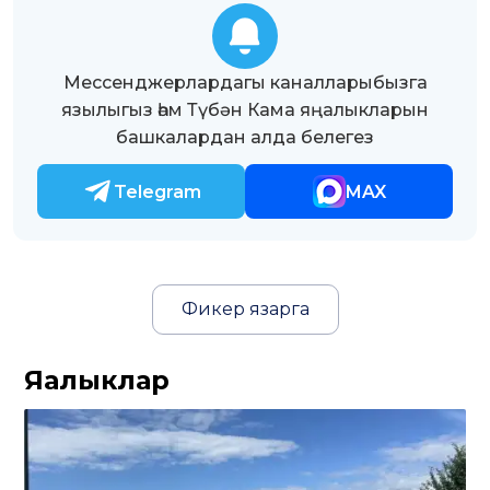
Мессенджерлардагы каналларыбызга
язылыгыз һәм Түбән Кама яңалыкларын
башкалардан алда белегез
Telegram
MAX
Фикер язарга
Яңалыклар