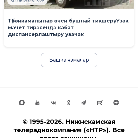
30-06-2026, 15:26
Түбәнкамалылар өчен бушлай тикшерү: Үзәк
мәчет тирәсендә кабат
диспансерлаштыру узачак
Башка язмалар
© 1995-2026. Нижнекамская
телерадиокомпания («НТР»). Все