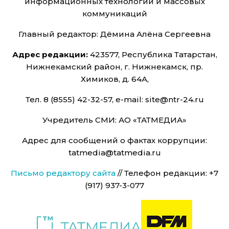
информационных технологий и массовых
коммуникаций
Главный редактор: Дёмина Алёна Сергеевна
Адрес редакции:
423577, Республика Татарстан,
Нижнекамский район, г. Нижнекамск, пр.
Химиков, д. 64А,
Тел. 8 (8555) 42-32-57, e-mail: site@ntr-24.ru
Учредитель СМИ: АО «ТАТМЕДИА»
Адрес для сообщений о фактах коррупции:
tatmedia@tatmedia.ru
Письмо редактору сайта
// Телефон редакции: +7
(917) 937-3-077