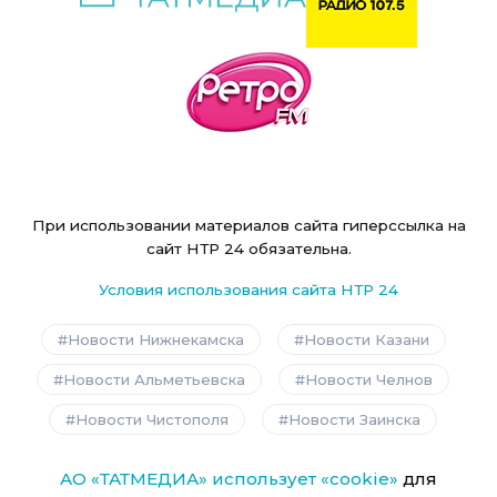
При использовании материалов сайта гиперссылка на
сайт НТР 24 обязательна.
Условия использования сайта НТР 24
Новости Нижнекамска
Новости Казани
Новости Альметьевска
Новости Челнов
Новости Чистополя
Новости Заинска
АО «ТАТМЕДИА» использует «cookie»
для