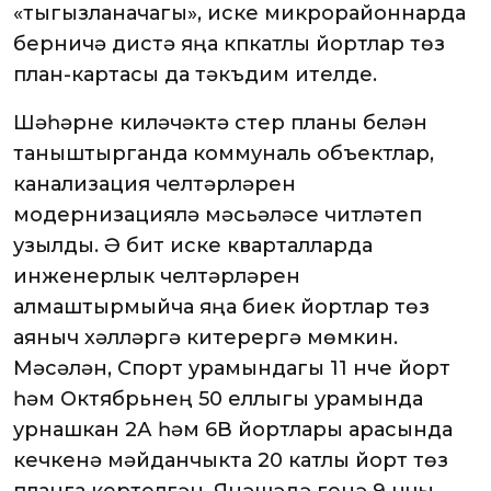
«тыгызланачагы», иске микрорайоннарда
берничә дистә яңа күпкатлы йортлар төзү
план-картасы да тәкъдим ителде.
Шәһәрне киләчәктә үстерү планы белән
таныштырганда коммуналь объектлар,
канализация челтәрләрен
модернизацияләү мәсьәләсе читләтеп
узылды. Ә бит иске кварталларда
инженерлык челтәрләрен
алмаштырмыйча яңа биек йортлар төзү
аяныч хәлләргә китерергә мөмкин.
Мәсәлән, Спорт урамындагы 11 нче йорт
һәм Октябрьнең 50 еллыгы урамында
урнашкан 2А һәм 6В йортлары арасында
кечкенә мәйданчыкта 20 катлы йорт төзү