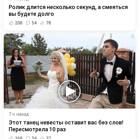
Ролик длится несколько секунд, а смеяться
вы будете долго
208
54
78
i
7 ч. назад
Этот танец невесты оставит вас без слов!
Пересмотрела 10 раз
268
54
37