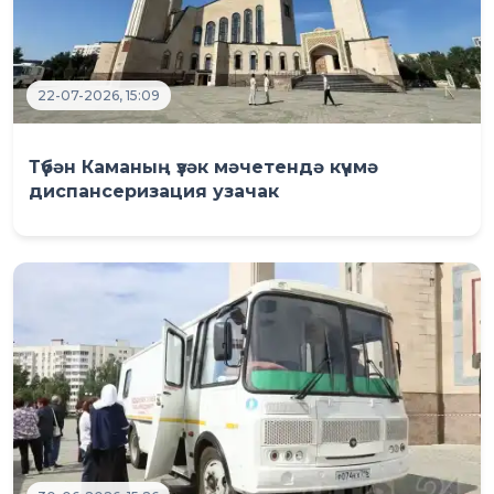
22-07-2026, 15:09
Түбән Каманың үзәк мәчетендә күчмә
диспансеризация узачак