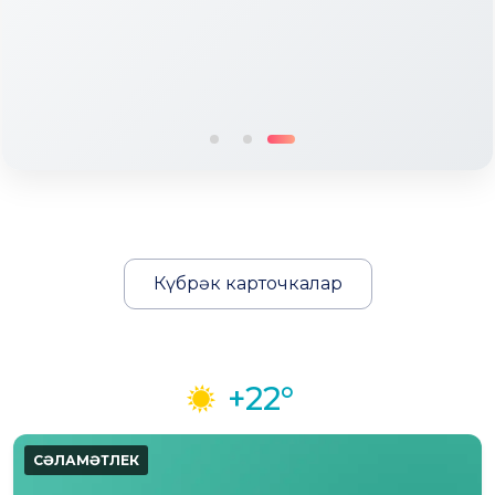
Күбрәк карточкалар
+22°