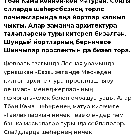
Түбән Кама көннән-көн матурая. Соңгы
елларда шәһәребезнең төрле
почмакларында яңа йортлар калкып
чыкты. Алар заманча архитектура
таләпләренә туры китереп бизәлгән.
Шундый йортларның берничәсе
Шинчылар проспектын да бизәп тора.
Февраль азагында Лесная урамында
урнашкан «База» үзәгендә Мәскәүдән
килгән архитектура-проектлаштыру
оешмасы менеджерларының
җәмәгатьчелек белән очрашуы узды. Алар
Түбән Кама шәһәренең матур киләчәге,
«Гаилә» паркын ничек төзекләндерү һәм
башка мәсьәләләр турында сөйләделәр.
Слайдларда шәһәрнең ничек