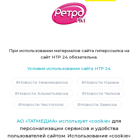
При использовании материалов сайта гиперссылка на
сайт НТР 24 обязательна.
Условия использования сайта НТР 24
Новости Нижнекамска
Новости Казани
Новости Альметьевска
Новости Челнов
Новости Чистополя
Новости Заинска
АО «ТАТМЕДИА» использует «cookie»
для
персонализации сервисов и удобства
пользователей сайтом. Использование «cookie»