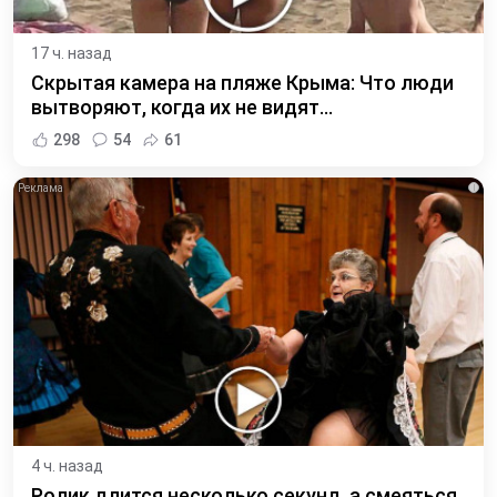
17 ч. назад
Скрытая камера на пляже Крыма: Что люди
вытворяют, когда их не видят...
298
54
61
i
4 ч. назад
Ролик длится несколько секунд, а смеяться