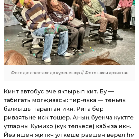
Фотода: спектальдән күренешләр // Фото шәхси архивтан
Кинәт автобус эче яктырып китә. Бу —
табигать могҗизасы: тирә-якка — төньяк
балкышы таралган икән. Рита бер
риваятьне искә төшерә. Аның буенча күктәге
утларны Кумихо (күк төлкесе) кабыза икән.
Йөз яшенә җиткәч ул кеше рәвешенә әверелә һәм