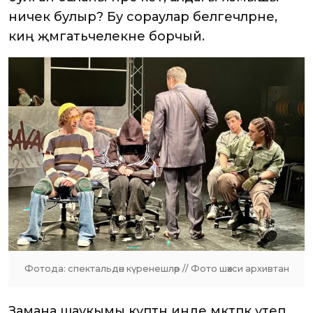
ничек булыр? Бу сораулар белгечләрне,
киң җәмәгатьчелекне борчый.
Фотода: спектальдән күренешләр // Фото шәхси архивтан
Замана шаукымы күптән инде мәктәпкә үтеп