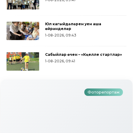
Юл кагыйдәләрен уен аша
өйрәнделәр
1-08-2026, 09:43
Сабыйлар өчен – «Күңелле стартлар»
Түбән Кама районында тугызынчы
1-08-2026, 09:41
тапкыр «Авылым хуҗабикәсе»
бәйгесе узды
Фоторепортаж