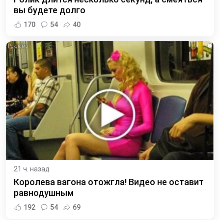
вы будете долго
170
54
40
i
21 ч. назад
Королева вагона отожгла! Видео не оставит
равнодушным
192
54
69