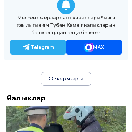
Мессенджерлардагы каналларыбызга
язылыгыз һәм Түбән Кама яңалыкларын
башкалардан алда белегез
Telegram
MAX
Фикер язарга
Яңалыклар