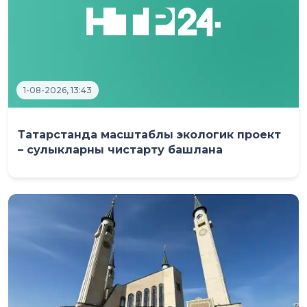
1-08-2026, 13:43
Татарстанда масштаблы экологик проект
– сулыкларны чистарту башлана