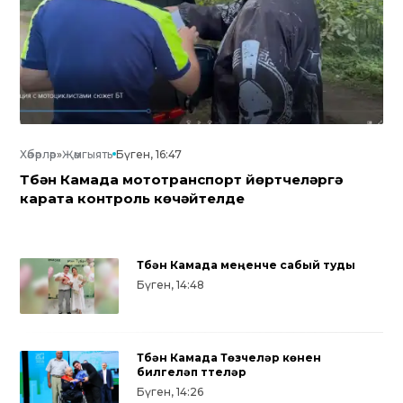
Хәбәрләр
»
Җәмгыять
Бүген, 16:47
Түбән Камада мототранспорт йөртүчеләргә
карата контроль көчәйтелде
Түбән Камада меңенче сабый туды
Бүген, 14:48
Түбән Камада Төзүчеләр көнен
билгеләп үттеләр
Бүген, 14:26