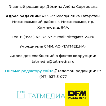
Главный редактор: Дёмина Алёна Сергеевна
Адрес редакции:
423577, Республика Татарстан,
Нижнекамский район, г. Нижнекамск, пр.
Химиков, д. 64А,
Тел. 8 (8555) 42-32-57, e-mail: site@ntr-24.ru
Учредитель СМИ: АО «ТАТМЕДИА»
Адрес для сообщений о фактах коррупции:
tatmedia@tatmedia.ru
Письмо редактору сайта
// Телефон редакции: +7
(917) 937-3-077