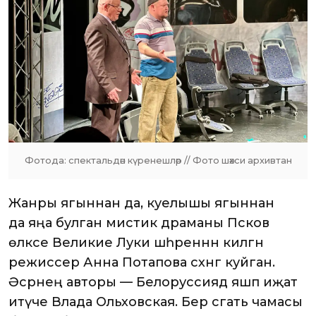
Фотода: спектальдән күренешләр // Фото шәхси архивтан
Жанры ягыннан да, куелышы ягыннан
да яңа булган мистик драманы Псков
өлкәсе Великие Луки шәһәреннән килгән
режиссер Анна Потапова сәхнәгә куйган.
Әсәрнең авторы — Белоруссиядә яшәп иҗат
итүче Влада Ольховская. Бер сәгать чамасы