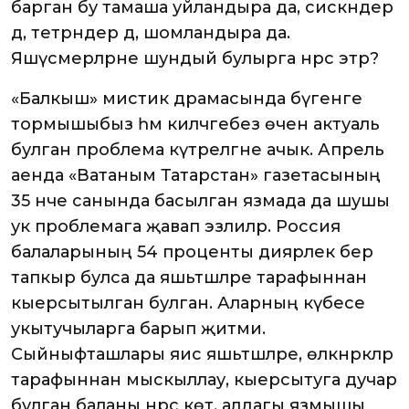
барган бу тамаша уйландыра да, сискәндерә
дә, тетрәндерә дә, шомландыра да.
Яшүсмерләрне шундый булырга нәрсә этәрә?
«Балкыш» мистик драмасында бүгенге
тормышыбыз һәм киләчәгебез өчен актуаль
булган проблема күтәрелгәне ачык. Апрель
аенда «Ватаным Татарстан» газетасының
35 нче санында басылган язмада да шушы
ук проблемага җавап эзлиләр. Россия
балаларының 54 проценты диярлек бер
тапкыр булса да яшьтәшләре тарафыннан
кыерсытылган булган. Аларның күбесе
укытучыларга барып җитми.
Сыйныфташлары яисә яшьтәшләре, өлкәнрәкләр
тарафыннан мыскыллау, кыерсытуга дучар
булган баланы нәрсә көтә, алдагы язмышы