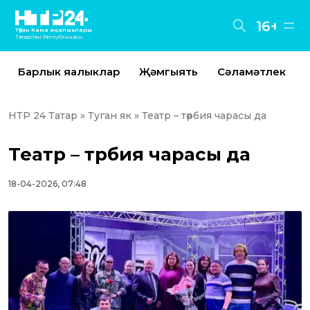
16+
Түбән Кама яңалыклары
Татарстан Республикасы
Барлык яңалыклар
Җәмгыять
Сәламәтлек
НТР 24 Татар
»
Туган як
» Театр – тәрбия чарасы да
Театр – тәрбия чарасы да
18-04-2026, 07:48