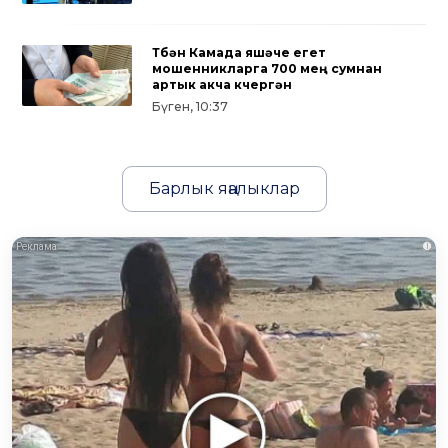
Түбән Камада яшәүче егет
мошенникларга 700 мең сумнан
артык акча күчергән
Бүген, 10:37
Барлык яңалыклар
i