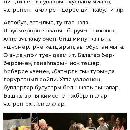
нинди генә ысулларын кулланмыйлар,
үзләренең гамәлләрен дөрес дип кабул итәләр.
Автобус, ватылып, туктап кала.
Яшүсмерләрне озатып баручы психолог,
хәлне ачыклау өчен, биш минутка гына
яшүсмерләрне калдырып, автобустан чыга.
Ә анда «пәри туе» дәвам итә. Балалар бер-
берсенең гөнаһларын искә төшерә,
һәрберсе үзенең «батырлыгы» турында
горурланып сөйли. Хәтта үзләренең
буллерлар булулары белән шапырыналар.
Башкаларны кимсетеп, җәберләп алар
үзләренә рәхәтлек алалар.