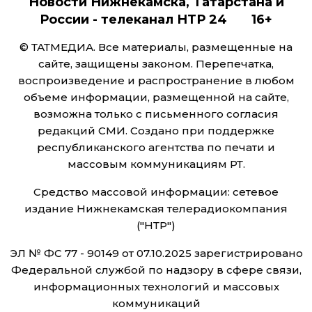
Новости Нижнекамска, Татарстана и
России - телеканал НТР 24 16+
© ТАТМЕДИА. Все материалы, размещенные на
сайте, защищены законом. Перепечатка,
воспроизведение и распространение в любом
объеме информации, размещенной на сайте,
возможна только с письменного согласия
редакций СМИ. Создано при поддержке
республиканского агентства по печати и
массовым коммуникациям РТ.
Средство массовой информации: сетевое
издание Нижнекамская телерадиокомпания
("НТР")
ЭЛ № ФС 77 - 90149 от 07.10.2025 зарегистрировано
Федеральной службой по надзору в сфере связи,
информационных технологий и массовых
коммуникаций