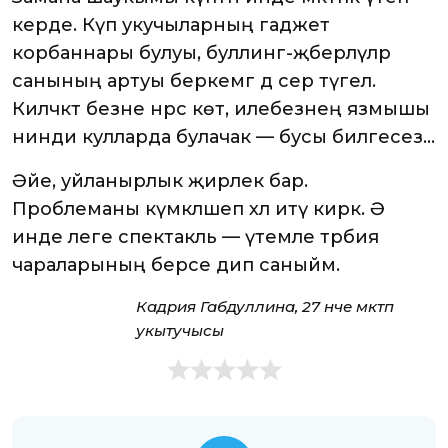
керде. Күп укучыларның гаджет
корбаннары булуы, буллинг-җәберләүләр
санының артуы беркемгә дә сер түгел.
Киләчәктә безне нәрсә көтә, илебезнең язмышы
нинди кулларда булачак — бусы билгесез…
Әйе, уйланырлык җирлек бар.
Проблеманы күмәкләшеп хәл итү кирәк. Ә
инде әлеге спектакль — үтемле тәрбия
чараларының берсе дип саныйм.
Кадрия Габдуллина, 27 нче мәктәп
укытучысы