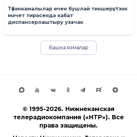
Түбәнкамалылар өчен бушлай тикшерү: Үзәк
мәчет тирәсендә кабат
диспансерлаштыру узачак
Башка язмалар
© 1995-2026. Нижнекамская
телерадиокомпания («НТР»). Все
права защищены.