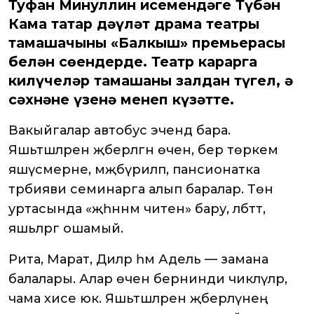
Туфан Миңнуллин исемендәге Түбән
Кама татар дәүләт драма театры
тамашачыны «Балкыш» премьерасы
белән сөендерде. Театр карарга
килүчеләр тамашаны залдан түгел, ә
сәхнәнең үзенә менеп күзәтте.
Вакыйгалар автобус эчендә бара.
Яшьтәшләрен җәберләгән өчен, бер төркем
яшүсмерне, мәҗбүриләп, пансионатка
тәрбияви семинарга алып баралар. Төн
уртасында «җәһәннәм читенә» бару, әлбәттә,
яшьләргә ошамый.
Рита, Марат, Диләрә һәм Адель — замана
балалары. Алар өчен бернинди чикләүләр,
чама хисе юк. Яшьтәшләрен җәберләүнең