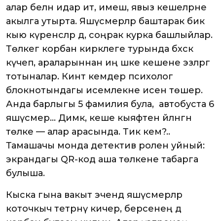
алар белән идарә итә, имеш, явыз кешеләрне
акылга утырта. Яшүсмерләр баштарак бик
кыю күренсәләр дә, соңрак курка башлыйлар.
Төлкегә корбан кирәклеге турында бәхәскә
күчеп, араларыннан иң әшәке кешене эзләргә
тотыналар. Кинәт кемдер психолог
блокнотындагы исемлекне исенә төшерә.
Анда барлыгы 5 фамилия була, ә автобуста 6
яшүсмер… Димәк, кеше кыяфәтенә әйләнгән
төлке — алар арасында. Тик кем?..
Тамашачы монда детектив ролен уйный:
экрандагы QR-код аша төлкене табарга
булыша.
Кыска гына вакыт эчендә яшүсмерләр
коточкыч тетрәнү кичерә, берсенең дә