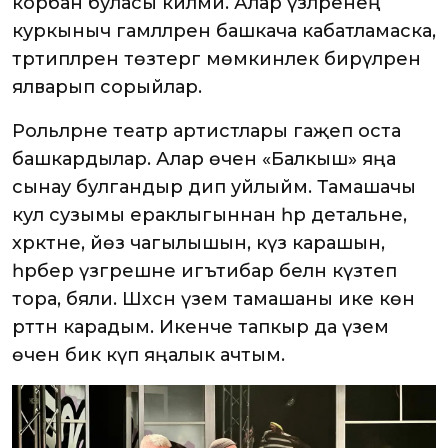
корбан буласы килми. Алар үзләренең
куркыныч гамәлләрен башкача кабатламаска,
тәртипләрен төзәтергә мөмкинлек бирүләрен
ялварып сорыйлар.
Рольләрне театр артистлары гаҗәеп оста
башкардылар. Алар өчен «Балкыш» яңа
сынау булгандыр дип уйлыйм. Тамашачы
кул сузымы ераклыгыннан һәр детальне,
хәрәкәтне, йөз чагылышын, күз карашын,
һәрбер үзгәрешне игътибар белән күзәтеп
тора, бәяли. Шәхсән үзем тамашаны ике көн
рәттән карадым. Икенче тапкыр да үзем
өчен бик күп яңалык ачтым.