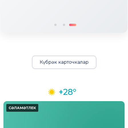
Күбрәк карточкалар
+28°