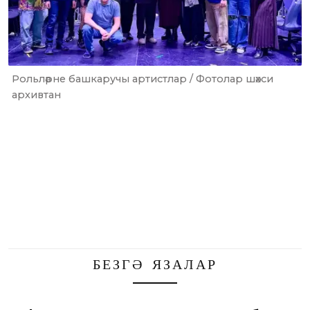
Рольләрне башкаручы артистлар / Фотолар шәхси
архивтан
БЕЗГӘ ЯЗАЛАР