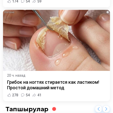
174
54
59
i
20 ч. назад
Грибок на ногтях стирается как ластиком!
Простой домашний метод
278
54
41
Тапшырулар