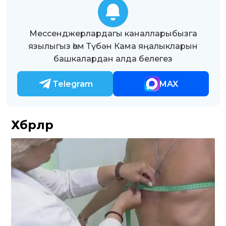
Мессенджерлардагы каналларыбызга
язылыгыз һәм Түбән Кама яңалыкларын
башкалардан алда белегез
Telegram
MAX
Хәбәрләр