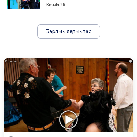
Кичә, 14:26
Барлык яңалыклар
i