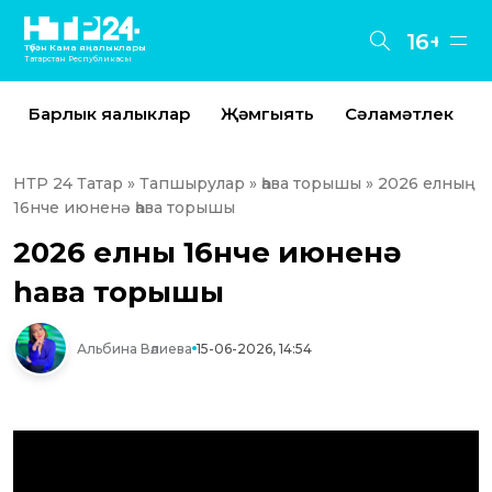
16+
Түбән Кама яңалыклары
Татарстан Республикасы
Барлык яңалыклар
Җәмгыять
Сәламәтлек
НТР 24 Татар
»
Тапшырулар
»
һава торышы
» 2026 елның
16нче июненә һава торышы
2026 елның 16нче июненә
һава торышы
Альбина Вәлиева
15-06-2026, 14:54