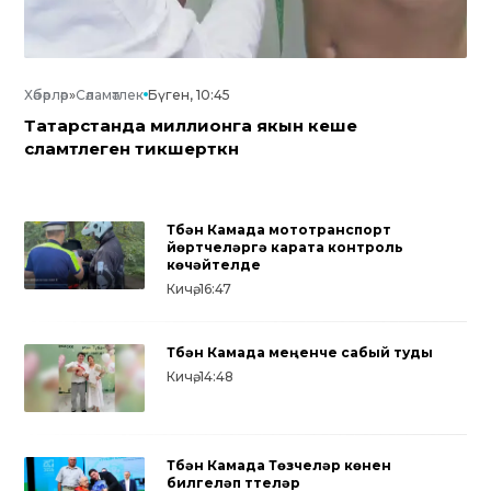
Хәбәрләр
»
Сәламәтлек
Бүген, 10:45
Татарстанда миллионга якын кеше
сәламәтлеген тикшерткән
Түбән Камада мототранспорт
йөртүчеләргә карата контроль
көчәйтелде
Кичә, 16:47
Түбән Камада меңенче сабый туды
Кичә, 14:48
Түбән Камада Төзүчеләр көнен
билгеләп үттеләр