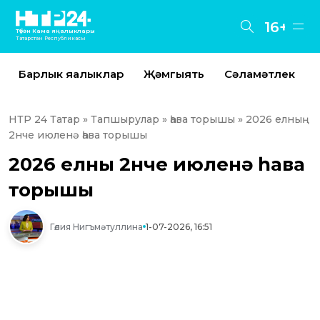
16+
Түбән Кама яңалыклары
Татарстан Республикасы
Барлык яңалыклар
Җәмгыять
Сәламәтлек
НТР 24 Татар
»
Тапшырулар
»
һава торышы
» 2026 елның
2нче июленә һава торышы
2026 елның 2нче июленә һава
торышы
Гөлия Нигъмәтуллина
1-07-2026, 16:51