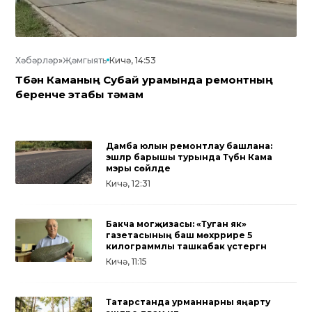
Хәбәрләр
»
Җәмгыять
Кичә, 14:53
Түбән Каманың Субай урамында ремонтның
беренче этабы тәмам
Дамба юлын ремонтлау башлана:
эшләр барышы турында Түбән Кама
мэры сөйләде
Кичә, 12:31
Бакча могҗизасы: «Туган як»
газетасының баш мөхәррире 5
килограммлы ташкабак үстергән
Кичә, 11:15
Татарстанда урманнарны яңарту