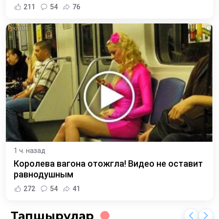
211
54
76
i
1 ч. назад
Королева вагона отожгла! Видео не оставит
равнодушным
272
54
41
Тапшырулар