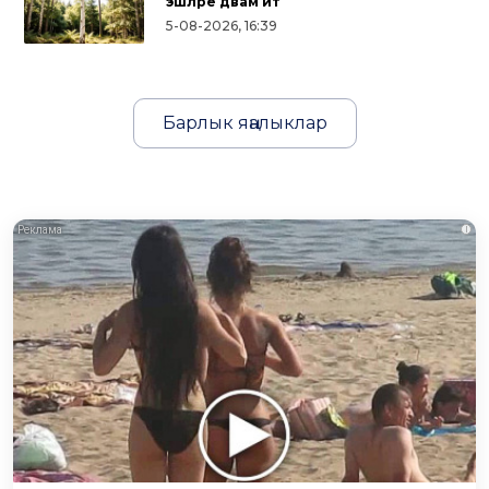
эшләре дәвам итә
5-08-2026, 16:39
Барлык яңалыклар
i