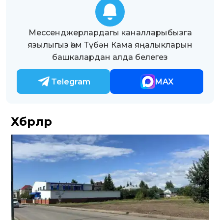
Мессенджерлардагы каналларыбызга
язылыгыз һәм Түбән Кама яңалыкларын
башкалардан алда белегез
Telegram
MAX
Хәбәрләр