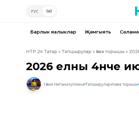
РУС
ТАТ
Барлык яңалыклар
Җәмгыять
Сәламә
НТР 24 Татар
»
Тапшырулар
»
һава торышы
» 202
2026 елның 4нче 
Гөлия Нигъмәтуллина
Тапшырулар
»
һава торышы