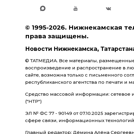
© 1995-2026. Нижнекамская те
права защищены.
Новости Нижнекамска, Татарстан
© ТАТМЕДИА. Все материалы, размещенные 
воспроизведение и распространение в л
сайте, возможна только с письменного со
республиканского агентства по печати и 
Средство массовой информации: сетевое
("НТР")
ЭЛ № ФС 77 - 90149 от 07.10.2025 зарегис
сфере связи, информационных технологи
Главный редактор: Дёмина Алёна Сергеев