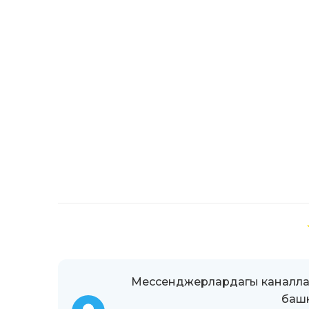
Мессенджерлардагы каналлар
башк