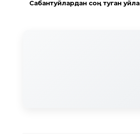
Сабантуйлардан соң туган уйл