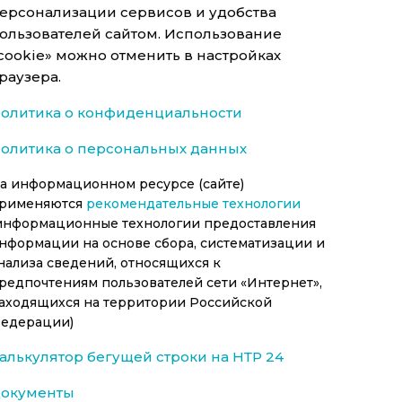
ерсонализации сервисов и удобства
ользователей сайтом. Использование
cookie» можно отменить в настройках
раузера.
олитика о конфиденциальности
олитика о персональных данных
а информационном ресурсе (сайте)
рименяются
рекомендательные технологии
информационные технологии предоставления
нформации на основе сбора, систематизации и
нализа сведений, относящихся к
редпочтениям пользователей сети «Интернет»,
аходящихся на территории Российской
едерации)
алькулятор бегущей строки на НТР 24
окументы