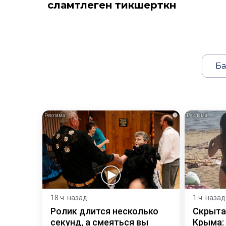
сәламәтлеген тикшерткән
Ба
i
18 ч. назад
1 ч. назад
Ролик длится несколько
Скрыта
секунд, а смеяться вы
Крыма: