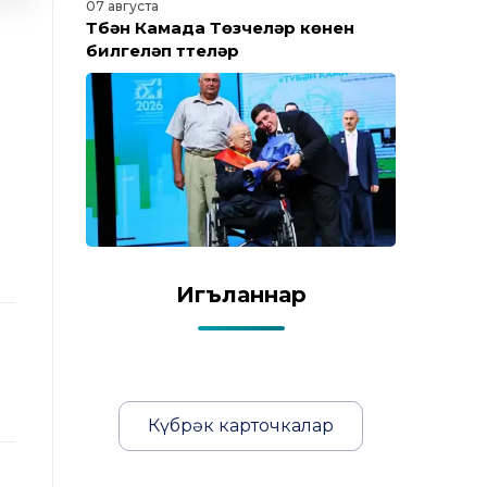
07 августа
Түбән Камада Төзүчеләр көнен
билгеләп үттеләр
Игъланнар
Күбрәк карточкалар