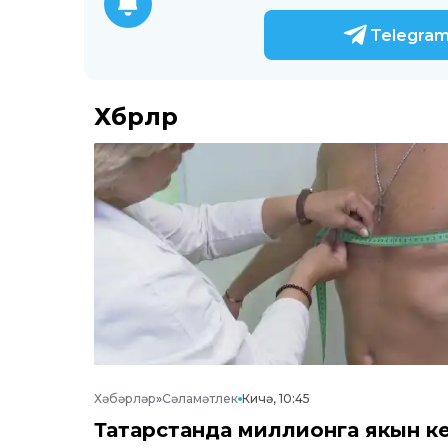
Telegra
Хәбәрләр
Хәбәрләр
»
Сәламәтлек
Кичә, 10:45
Татарстанда миллионга якын к