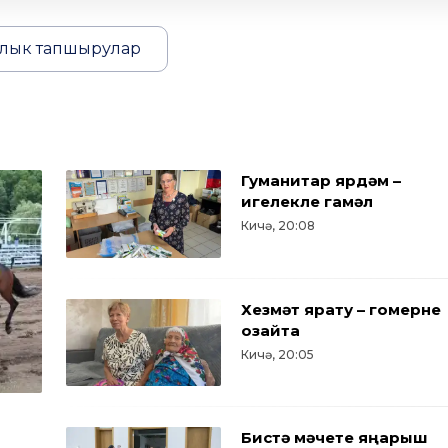
лык тапшырулар
Гуманитар ярдәм –
игелекле гамәл
Кичә, 20:08
Хезмәт ярату – гомерне
озайта
Кичә, 20:05
Бистә мәчете яңарыш