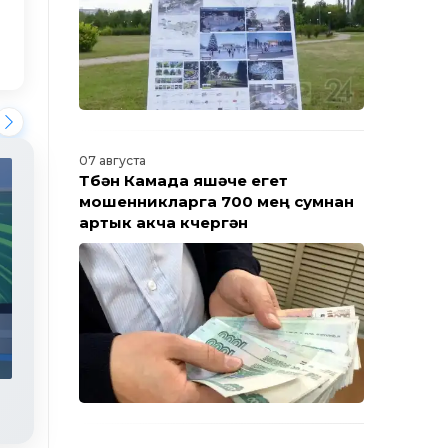
07 августа
Түбән Камада яшәүче егет
мошенникларга 700 мең сумнан
артык акча күчергән
Яңалыклар. Эфир 30.07.2026