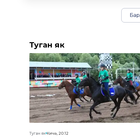
Бар
Туган як
Туган як
Кичә, 20:12