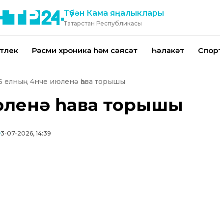
Түбән Кама яңалыклары
Татарстан Республикасы
тлек
Рәсми хроника һәм сәясәт
Һәлакәт
Спор
6 елның 4нче июленә һава торышы
июленә һава торышы
3-07-2026, 14:39