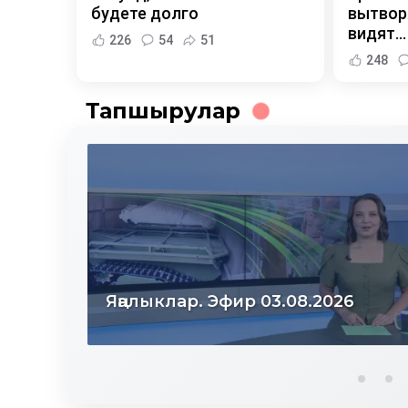
будете долго
вытворя
видят...
226
54
51
248
Тапшырулар
Яңалыклар. Эфир 03.08.2026