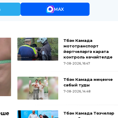
m
MAX
Түбән Камада
мототранспорт
йөртүчеләргә карата
контроль көчәйтелде
7-08-2026, 16:47
Түбән Камада меңенче
сабый туды
7-08-2026, 14:48
еше
Түбән Камада Төзүчеләр