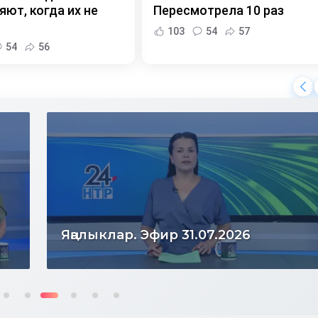
ют, когда их не
Пересмотрела 10 раз
103
54
57
54
56
Яңалыклар. Эфир 31.07.2026