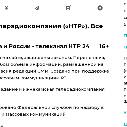
п
п
«
б
лерадиокомпания («НТР»). Все
П
а и России - телеканал НТР 24 16+
П
на сайте, защищены законом. Перепечатка,
Н
юбом объеме информации, размещенной на
п
(
гласия редакций СМИ. Создано при поддержке
и
массовым коммуникациям РТ.
а
 издание Нижнекамская телерадиокомпания
п
н
Ф
трировано Федеральной службой по надзору в
К
й и массовых коммуникаций
Д
на