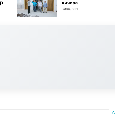
ар
кичерә
Кичә, 19:17
А