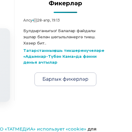
Фикерләр
Алсу
28-апр, 19:13
Булдырганыгыз! Балалар файдалы
эшләр белән шөгыльләнергә тиеш.
Хәзер бит..
Татарстанның яшь тикшеренүчеләре
«Адымнар-Түбән Кама»да фәнни
дөнья ачтылар
Барлык фикерләр
О «ТАТМЕДИА» использует «cookie»
для