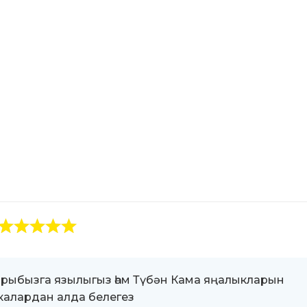
ыбызга язылыгыз һәм Түбән Кама яңалыкларын
алардан алда белегез