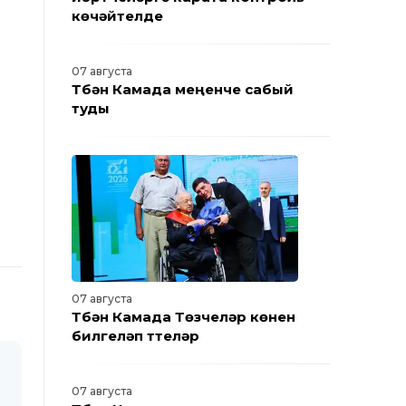
көчәйтелде
07 августа
Түбән Камада меңенче сабый
туды
07 августа
Түбән Камада Төзүчеләр көнен
билгеләп үттеләр
07 августа