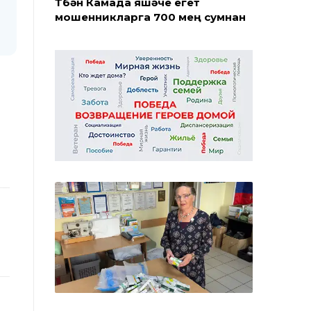
Түбән Камада яшәүче егет
мошенникларга 700 мең сумнан
артык акча күчергән
07 августа
2027 елга кадәр яңарту: Түбән
Камада Нефтехимиклар паркын
реконструкцияләү башланды
06 августа
Түбән Каманың Субай урамында
ремонтның беренче этабы тәмам