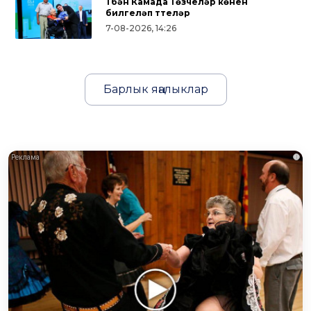
Түбән Камада Төзүчеләр көнен
билгеләп үттеләр
7-08-2026, 14:26
Барлык яңалыклар
i