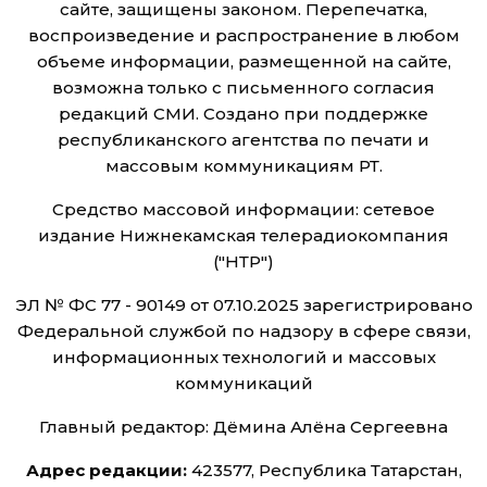
сайте, защищены законом. Перепечатка,
воспроизведение и распространение в любом
объеме информации, размещенной на сайте,
возможна только с письменного согласия
редакций СМИ. Создано при поддержке
республиканского агентства по печати и
массовым коммуникациям РТ.
Средство массовой информации: сетевое
издание Нижнекамская телерадиокомпания
("НТР")
ЭЛ № ФС 77 - 90149 от 07.10.2025 зарегистрировано
Федеральной службой по надзору в сфере связи,
информационных технологий и массовых
коммуникаций
Главный редактор: Дёмина Алёна Сергеевна
Адрес редакции:
423577, Республика Татарстан,