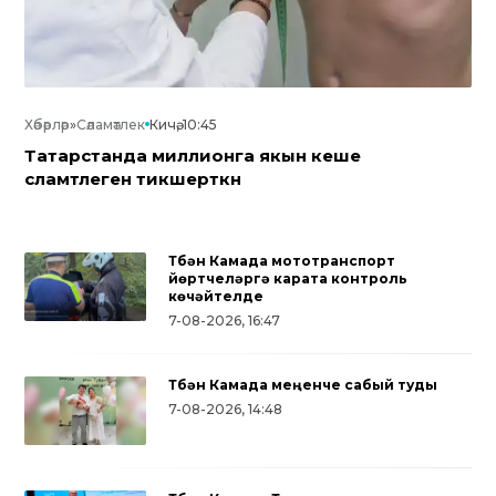
Хәбәрләр
»
Сәламәтлек
Кичә, 10:45
Татарстанда миллионга якын кеше
сәламәтлеген тикшерткән
Түбән Камада мототранспорт
йөртүчеләргә карата контроль
көчәйтелде
7-08-2026, 16:47
Түбән Камада меңенче сабый туды
7-08-2026, 14:48