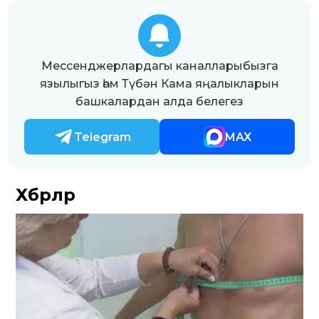
Мессенджерлардагы каналларыбызга
язылыгыз һәм Түбән Кама яңалыкларын
башкалардан алда белегез
Telegram
MAX
Хәбәрләр