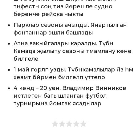
тәнәфестән соң тиз йөрешле судно
беренче рейска чыкты
Парклар сезоны ачылды. Яңартылган
фонтаннар эшли башлады
Атна вакыйгалары каралды. Түбән
Камада җылыту сезоны тәмамлану көне
билгеле
1 май гөрләп узды. Түбәнкамалылар Яз һәм
хезмәт бәйрәмен билгеләп үттеләр
4 көндә – 20 уен. Владимир Винников
истәлегенә багышланган футбол
турнирына йомгак ясадылар