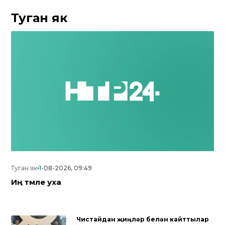
Туган як
Туган як
1-08-2026, 09:49
Иң тәмле уха
Чистайдан җиңүләр белән кайттылар