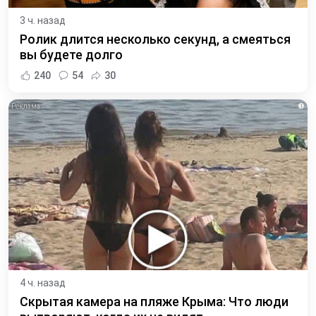
3 ч. назад
Ролик длится несколько секунд, а смеяться
вы будете долго
240
54
30
i
4 ч. назад
Скрытая камера на пляже Крыма: Что люди