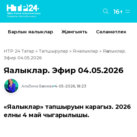
16+
Түбән Кама яңалыклары
Татарстан Республикасы
Барлык яңалыклар
Җәмгыять
Сәламәтлек
НТР 24 Татар
»
Тапшырулар
»
Яналыклар
» Яңалыклар.
Эфир 04.05.2026
Яңалыклар. Эфир 04.05.2026
Альбина Вәлиева
4-05-2026, 18:23
«Яңалыклар» тапшыруын карагыз. 2026
елның 4 май чыгарылышы.