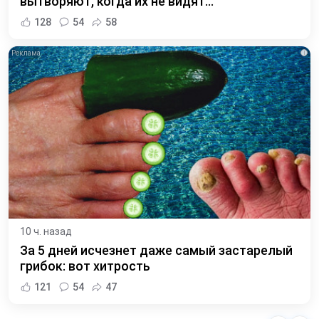
вытворяют, когда их не видят...
128
54
58
i
10 ч. назад
За 5 дней исчезнет даже самый застарелый
грибок: вот хитрость
121
54
47