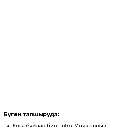
Бүген тапшыруда:
Елга буйлап биш шәһәр. Утыз еллык