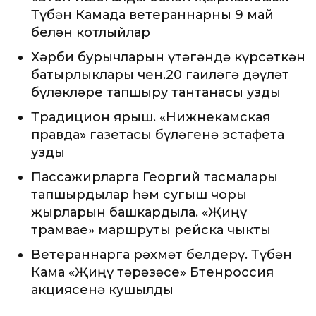
Түбән Камада ветераннарны 9 май
белән котлыйлар
Хәрби бурычларын үтәгәндә күрсәткән
батырлыклары өчен.20 гаиләгә дәүләт
бүләкләре тапшыру тантанасы узды
Традицион ярыш. «Нижнекамская
правда» газетасы бүләгенә эстафета
узды
Пассажирларга Георгий тасмалары
тапшырдылар һәм сугыш чоры
җырларын башкардыла. «Җиңү
трамвае» маршруты рейска чыкты
Ветераннарга рәхмәт белдерү. Түбән
Кама «Җиңү тәрәзәсе» Бөтенроссия
акциясенә кушылды