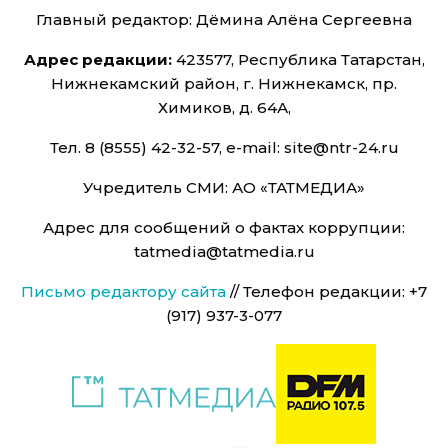
Главный редактор: Дёмина Алёна Сергеевна
Адрес редакции:
423577, Республика Татарстан,
Нижнекамский район, г. Нижнекамск, пр.
Химиков, д. 64А,
Тел. 8 (8555) 42-32-57, e-mail: site@ntr-24.ru
Учредитель СМИ: АО «ТАТМЕДИА»
Адрес для сообщений о фактах коррупции:
tatmedia@tatmedia.ru
Письмо редактору сайта
// Телефон редакции: +7
(917) 937-3-077