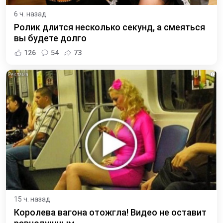
6 ч. назад
Ролик длится несколько секунд, а смеяться
вы будете долго
126
54
73
i
15 ч. назад
Королева вагона отожгла! Видео не оставит