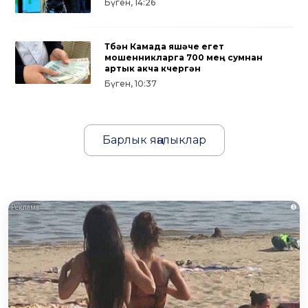
Бүген, 14:26
Түбән Камада яшәүче егет
мошенникларга 700 мең сумнан
артык акча күчергән
Бүген, 10:37
Барлык яңалыклар
i