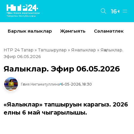
16+
Түбән Кама яңалыклары
Татарстан Республикасы
Барлык яңалыклар
Җәмгыять
Сәламәтлек
НТР 24 Татар
»
Тапшырулар
»
Яналыклар
» Яңалыклар.
Эфир 06.05.2026
Яңалыклар. Эфир 06.05.2026
Гөлия Нигъмәтуллина
6-05-2026, 18:30
«Яңалыклар» тапшыруын карагыз. 2026
елның 6 май чыгарылышы.