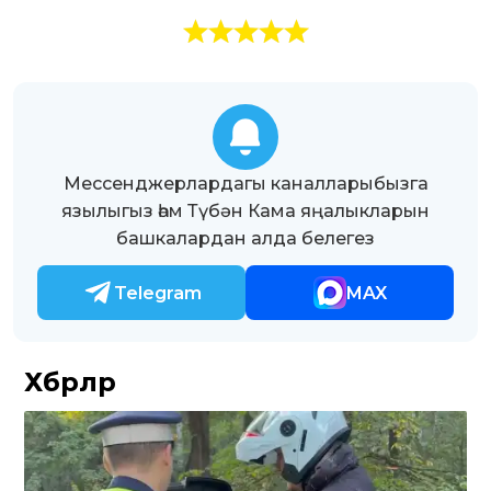
Мессенджерлардагы каналларыбызга
язылыгыз һәм Түбән Кама яңалыкларын
башкалардан алда белегез
Telegram
MAX
Хәбәрләр