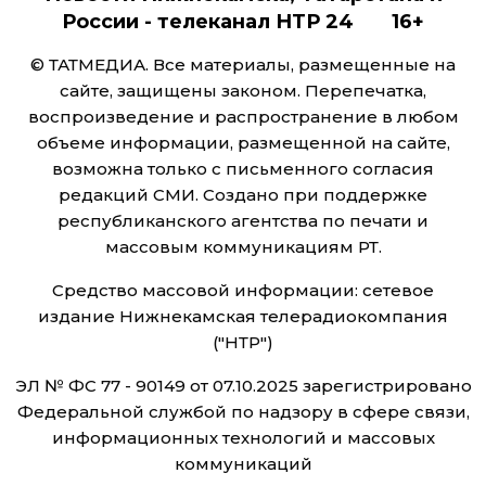
России - телеканал НТР 24 16+
© ТАТМЕДИА. Все материалы, размещенные на
сайте, защищены законом. Перепечатка,
воспроизведение и распространение в любом
объеме информации, размещенной на сайте,
возможна только с письменного согласия
редакций СМИ. Создано при поддержке
республиканского агентства по печати и
массовым коммуникациям РТ.
Средство массовой информации: сетевое
издание Нижнекамская телерадиокомпания
("НТР")
ЭЛ № ФС 77 - 90149 от 07.10.2025 зарегистрировано
Федеральной службой по надзору в сфере связи,
информационных технологий и массовых
коммуникаций