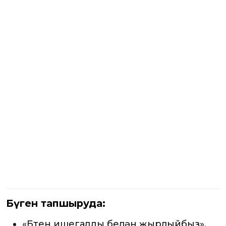
Бүген тапшыруда:
«Бөтен ишегалды белән җырлыйбыз».