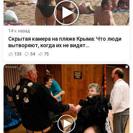
14 ч. назад
Скрытая камера на пляже Крыма: Что люди
вытворяют, когда их не видят...
133
54
75
i