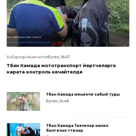
Хәбәрләр
»
Җәмгыять
Бүген, 16:47
Түбән Камада мототранспорт йөртүчеләргә
карата контроль көчәйтелде
Түбән Камада меңенче сабый туды
Бүген, 14:48
Түбән Камада Төзүчеләр көнен
билгеләп үттеләр