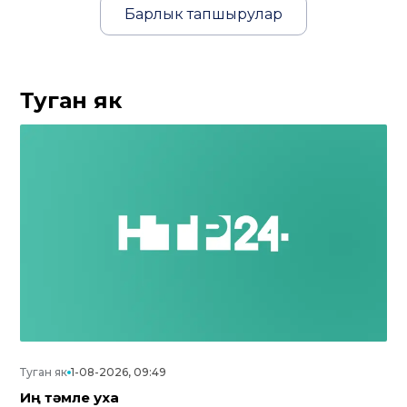
Барлык тапшырулар
Туган як
Туган як
1-08-2026, 09:49
Иң тәмле уха