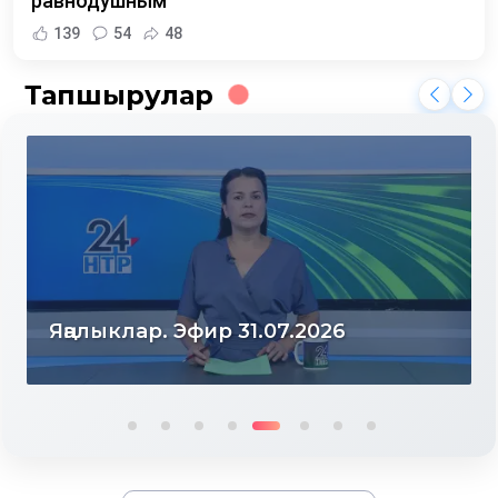
равнодушным
139
54
48
Тапшырулар
Яңалыклар. Эфир 30.07.2026