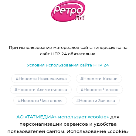
При использовании материалов сайта гиперссылка на
сайт НТР 24 обязательна.
Условия использования сайта НТР 24
Новости Нижнекамска
Новости Казани
Новости Альметьевска
Новости Челнов
Новости Чистополя
Новости Заинска
АО «ТАТМЕДИА» использует «cookie»
для
персонализации сервисов и удобства
пользователей сайтом. Использование «cookie»