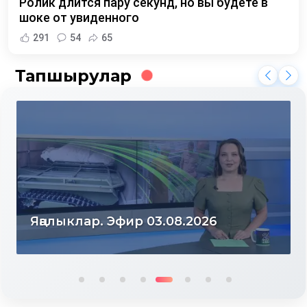
Ролик длится пару секунд, но вы будете в
шоке от увиденного
291
54
65
Тапшырулар
Яңалыклар. Эфир 03.08.2026