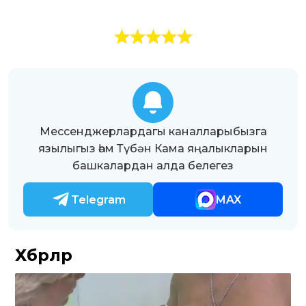
Мессенджерлардагы каналларыбызга
язылыгыз һәм Түбән Кама яңалыкларын
башкалардан алда белегез
Telegram
MAX
Хәбәрләр