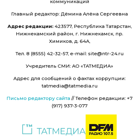
коммуникаций
Главный редактор: Дёмина Алёна Сергеевна
Адрес редакции:
423577, Республика Татарстан,
Нижнекамский район, г. Нижнекамск, пр.
Химиков, д. 64А,
Тел. 8 (8555) 42-32-57, e-mail: site@ntr-24.ru
Учредитель СМИ: АО «ТАТМЕДИА»
Адрес для сообщений о фактах коррупции:
tatmedia@tatmedia.ru
Письмо редактору сайта
// Телефон редакции: +7
(917) 937-3-077