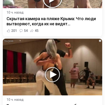
10 ч. назад
Скрытая камера на пляже Крыма: Что люди
вытворяют, когда их не видят...
201
54
45
i
10 ч. назад