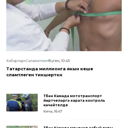
Хәбәрләр
»
Сәламәтлек
Бүген, 10:45
Татарстанда миллионга якын кеше
сәламәтлеген тикшерткән
Түбән Камада мототранспорт
йөртүчеләргә карата контроль
көчәйтелде
Кичә, 16:47
Түбән Камада меңенче сабый туды