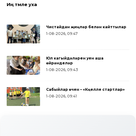
Иң тәмле уха
Чистайдан җиңүләр белән кайттылар
1-08-2026, 09:47
Юл кагыйдәләрен уен аша
өйрәнделәр
1-08-2026, 09:43
Сабыйлар өчен – «Күңелле стартлар»
1-08-2026, 09:41