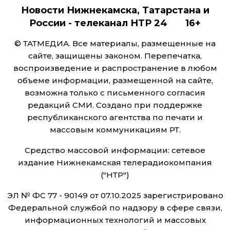
Новости Нижнекамска, Татарстана и
России - телеканал НТР 24 16+
© ТАТМЕДИА. Все материалы, размещенные на
сайте, защищены законом. Перепечатка,
воспроизведение и распространение в любом
объеме информации, размещенной на сайте,
возможна только с письменного согласия
редакций СМИ. Создано при поддержке
республиканского агентства по печати и
массовым коммуникациям РТ.
Средство массовой информации: сетевое
издание Нижнекамская телерадиокомпания
("НТР")
ЭЛ № ФС 77 - 90149 от 07.10.2025 зарегистрировано
Федеральной службой по надзору в сфере связи,
информационных технологий и массовых