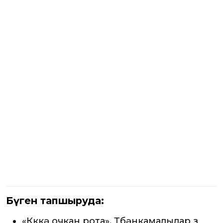
Бүген тапшыруда:
«Күккә очкан рота». Түбәнкамалылар үз