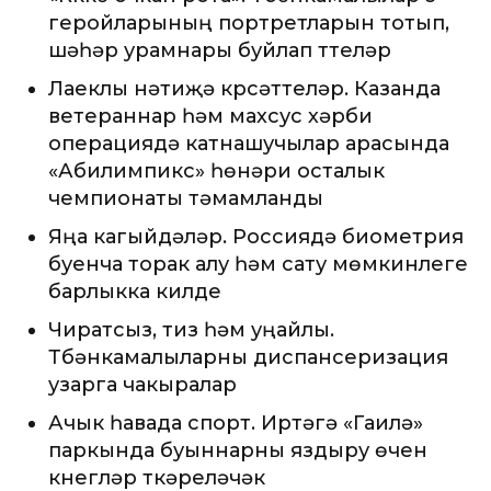
геройларының портретларын тотып,
шәһәр урамнары буйлап үттеләр
Лаеклы нәтиҗә күрсәттеләр. Казанда
ветераннар һәм махсус хәрби
операциядә катнашучылар арасында
«Абилимпикс» һөнәри осталык
чемпионаты тәмамланды
Яңа кагыйдәләр. Россиядә биометрия
буенча торак алу һәм сату мөмкинлеге
барлыкка килде
Чиратсыз, тиз һәм уңайлы.
Түбәнкамалыларны диспансеризация
узарга чакыралар
Ачык һавада спорт. Иртәгә «Гаилә»
паркында буыннарны яздыру өчен
күнегүләр үткәреләчәк