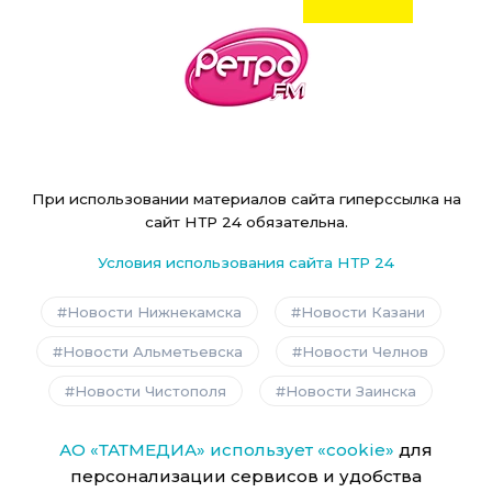
При использовании материалов сайта гиперссылка на
сайт НТР 24 обязательна.
Условия использования сайта НТР 24
Новости Нижнекамска
Новости Казани
Новости Альметьевска
Новости Челнов
Новости Чистополя
Новости Заинска
АО «ТАТМЕДИА» использует «cookie»
для
персонализации сервисов и удобства