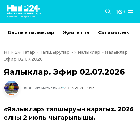
16+
Түбән Кама яңалыклары
Татарстан Республикасы
Барлык яңалыклар
Җәмгыять
Сәламәтлек
НТР 24 Татар
»
Тапшырулар
»
Яналыклар
» Яңалыклар.
Эфир 02.07.2026
Яңалыклар. Эфир 02.07.2026
Гөлия Нигъмәтуллина
2-07-2026, 19:13
«Яңалыклар» тапшыруын карагыз. 2026
елның 2 июль чыгарылышы.