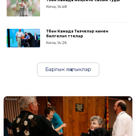
Кичә, 14:48
Түбән Камада Төзүчеләр көнен
билгеләп үттеләр
Кичә, 14:26
Барлык яңалыклар
i