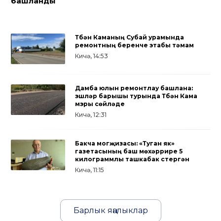
башланды
Түбән Каманың Субай урамында
ремонтның беренче этабы тәмам
Кичә, 14:53
Дамба юлын ремонтлау башлана:
эшләр барышы турында Түбән Кама
мэры сөйләде
Кичә, 12:31
Бакча могҗизасы: «Туган як»
газетасының баш мөхәррире 5
килограммлы ташкабак үстергән
Кичә, 11:15
Барлык яңалыклар