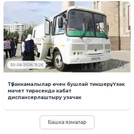
30-06-2026, 15:26
Түбәнкамалылар өчен бушлай тикшерү: Үзәк
мәчет тирәсендә кабат
диспансерлаштыру узачак
Башка язмалар