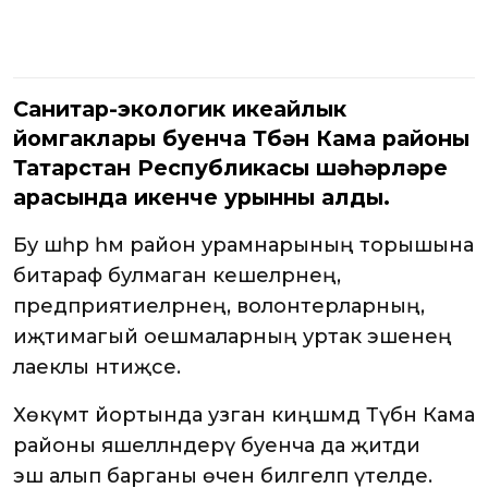
Санитар-экологик икеайлык
йомгаклары буенча Түбән Кама районы
Татарстан Республикасы шәһәрләре
арасында икенче урынны алды.
Бу шәһәр һәм район урамнарының торышына
битараф булмаган кешеләрнең,
предприятиеләрнең, волонтерларның,
иҗтимагый оешмаларның уртак эшенең
лаеклы нәтиҗәсе.
Хөкүмәт йортында узган киңәшмәдә Түбән Кама
районы яшелләндерү буенча да җитди
эш алып барганы өчен билгеләп үтелде.