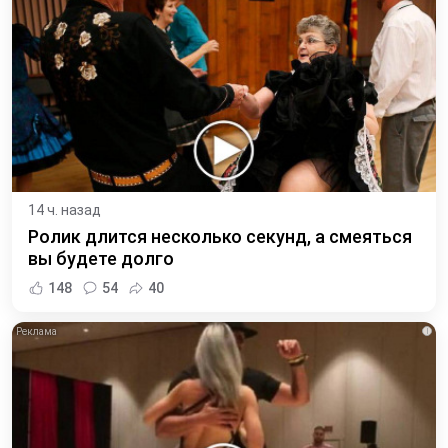
14 ч. назад
Ролик длится несколько секунд, а смеяться
вы будете долго
148
54
40
i