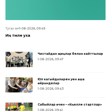
Туган як
1-08-2026, 09:49
Иң тәмле уха
Чистайдан җиңүләр белән кайттылар
1-08-2026, 09:47
Юл кагыйдәләрен уен аша
өйрәнделәр
1-08-2026, 09:43
Сабыйлар өчен – «Күңелле стартлар»
1-08-2026, 09:41