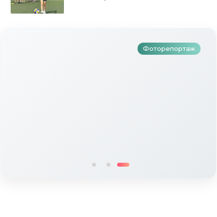
Фоторепортаж
Түбән Кама районында тугызынчы
тапкыр «Авылым хуҗабикәсе»
бәйгесе узды