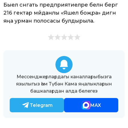
Быел сәнәгать предприятиеләре белән бергә
216 гектар мәйданлы «Яшел боҗра» дигән
яңа урман полосасы булдырыла.
Мессенджерлардагы каналларыбызга
язылыгыз һәм Түбән Кама яңалыкларын
башкалардан алда белегез
Telegram
MAX