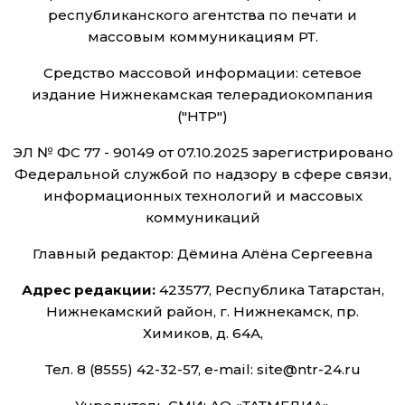
республиканского агентства по печати и
массовым коммуникациям РТ.
Средство массовой информации: сетевое
издание Нижнекамская телерадиокомпания
("НТР")
ЭЛ № ФС 77 - 90149 от 07.10.2025 зарегистрировано
Федеральной службой по надзору в сфере связи,
информационных технологий и массовых
коммуникаций
Главный редактор: Дёмина Алёна Сергеевна
Адрес редакции:
423577, Республика Татарстан,
Нижнекамский район, г. Нижнекамск, пр.
Химиков, д. 64А,
Тел. 8 (8555) 42-32-57, e-mail: site@ntr-24.ru