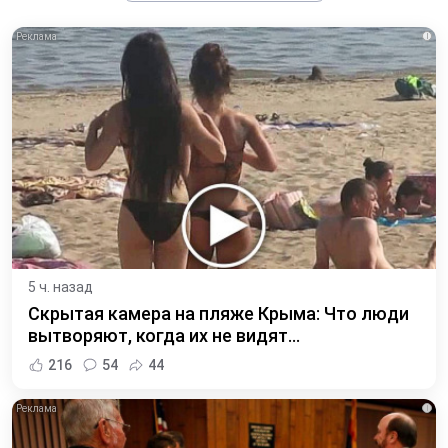
i
5 ч. назад
Скрытая камера на пляже Крыма: Что люди
вытворяют, когда их не видят...
216
54
44
i