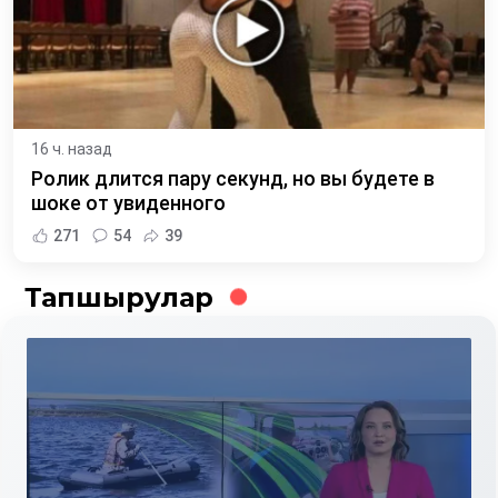
16 ч. назад
Ролик длится пару секунд, но вы будете в
шоке от увиденного
271
54
39
Тапшырулар