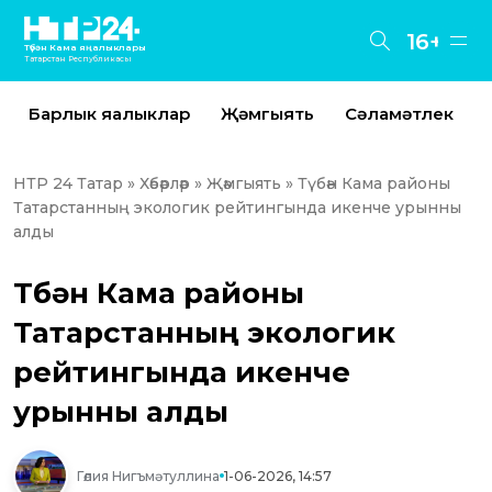
16+
Түбән Кама яңалыклары
Татарстан Республикасы
Барлык яңалыклар
Җәмгыять
Сәламәтлек
НТР 24 Татар
»
Хәбәрләр
»
Җәмгыять
» Түбән Кама районы
Татарстанның экологик рейтингында икенче урынны
алды
Түбән Кама районы
Татарстанның экологик
рейтингында икенче
урынны алды
Гөлия Нигъмәтуллина
1-06-2026, 14:57