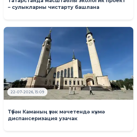
Татарстанда масштаблы экологик проект
– сулыкларны чистарту башлана
22-07-2026, 15:09
Түбән Каманың үзәк мәчетендә күчмә
диспансеризация узачак