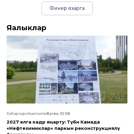
Фикер язарга
Яңалыклар
Хәбәрләр
»
Җәмгыять
Бүген, 10:08
2027 елга кадәр яңарту: Түбән Камада
«Нефтехимиклар» паркын реконструкцияләү