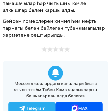
тамашачылар һәр чыгышны көчле
алкышлар белән каршы алды.
Бәйрәм гомерләрен химия һәм нефть
тармагы белән бәйләгән түбәнкамалылар
хөрмәтенә оештырылды.
Мессенджерлардагы каналларыбызга
язылыгыз һәм Түбән Кама яңалыкларын
башкалардан алда белегез
Telegram
MAX