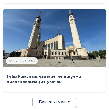
22-07-2026, 15:09
Түбән Каманың үзәк мәчетендә күчмә
диспансеризация узачак
Башка язмалар