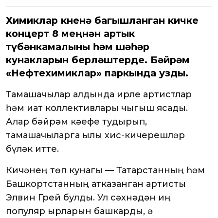
Химиклар көненә багышланган кичке
концерт 8 меңнән артык
түбәнкамалыны һәм шәһәр
кунакларын берләштерде. Бәйрәм
«Нефтехимиклар» паркында узды.
Тамашачылар алдында җирле артистлар
һәм иҗат коллективлары чыгыш ясады.
Алар бәйрәм кәефе тудырып,
тамашачыларга җылы хис-кичерешләр
бүләк итте.
Кичәнең төп кунагы — Татарстанның һәм
Башкортстанның атказанган артисты
Элвин Грей булды. Ул сәхнәдән иң
популяр җырларын башкарды, ә