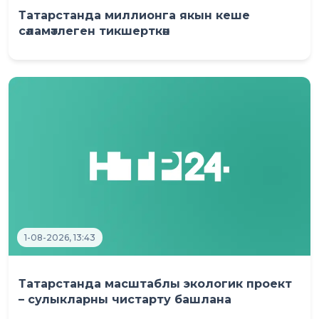
Татарстанда миллионга якын кеше
сәламәтлеген тикшерткән
1-08-2026, 13:43
Татарстанда масштаблы экологик проект
– сулыкларны чистарту башлана