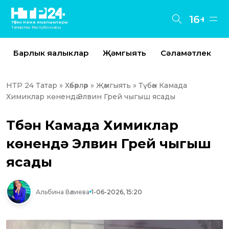
16+
Түбән Кама яңалыклары
Татарстан Республикасы
Барлык яңалыклар
Җәмгыять
Сәламәтлек
НТР 24 Татар
»
Хәбәрләр
»
Җәмгыять
» Түбән Камада
Химиклар көнендә Элвин Грей чыгыш ясады
Түбән Камада Химиклар
көнендә Элвин Грей чыгыш
ясады
Альбина Вәлиева
1-06-2026, 15:20