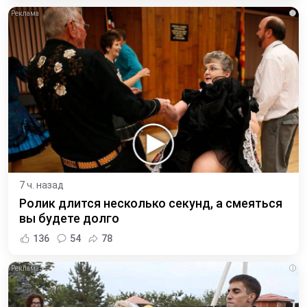
i
7 ч. назад
Ролик длится несколько секунд, а смеяться
вы будете долго
136
54
78
i