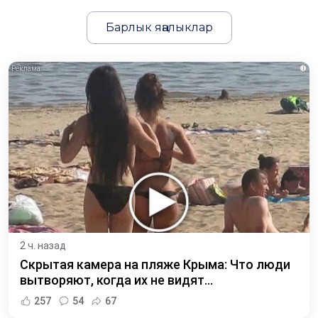
Барлык яңалыклар
i
2 ч. назад
Скрытая камера на пляже Крыма: Что люди
вытворяют, когда их не видят...
257
54
67