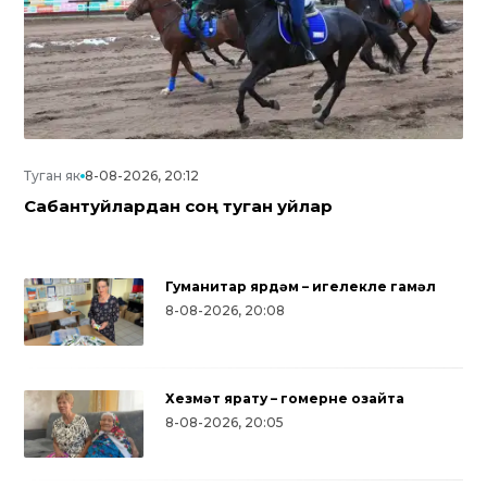
Туган як
8-08-2026, 20:12
Сабантуйлардан соң туган уйлар
Гуманитар ярдәм – игелекле гамәл
8-08-2026, 20:08
Хезмәт ярату – гомерне озайта
8-08-2026, 20:05