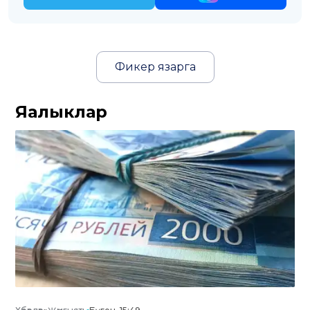
Фикер язарга
Яңалыклар