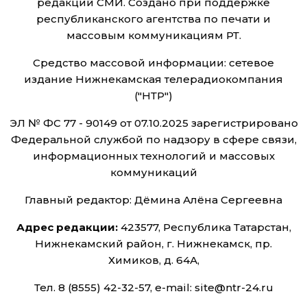
редакций СМИ. Создано при поддержке
республиканского агентства по печати и
массовым коммуникациям РТ.
Средство массовой информации: сетевое
издание Нижнекамская телерадиокомпания
("НТР")
ЭЛ № ФС 77 - 90149 от 07.10.2025 зарегистрировано
Федеральной службой по надзору в сфере связи,
информационных технологий и массовых
коммуникаций
Главный редактор: Дёмина Алёна Сергеевна
Адрес редакции:
423577, Республика Татарстан,
Нижнекамский район, г. Нижнекамск, пр.
Химиков, д. 64А,
Тел. 8 (8555) 42-32-57, e-mail: site@ntr-24.ru