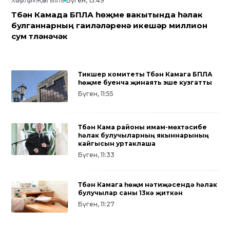
Хәбәрләр
»
Җәмгыять
Бүген, 15:49
Түбән Камада БПЛА һөҗүме вакытында һәлак
булганнарның гаиләләренә икешәр миллион
сум түләнәчәк
Тикшерү комитеты Түбән Камага БПЛА
һөҗүме буенча җинаять эше кузгатты
Бүген, 11:55
Түбән Кама районы имам-мөхтәсибе
һәлак булучыларның якыннарының
кайгысын уртаклаша
Бүген, 11:33
Түбән Камага һөҗүм нәтиҗәсендә һәлак
булучылар саны 13кә җиткән
Бүген, 11:27