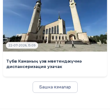
22-07-2026, 15:09
Түбән Каманың үзәк мәчетендә күчмә
диспансеризация узачак
Башка язмалар