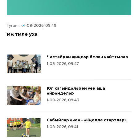
Туган як
1-08-2026, 09:49
Иң тәмле уха
Чистайдан җиңүләр белән кайттылар
1-08-2026, 09:47
Юл кагыйдәләрен уен аша
өйрәнделәр
1-08-2026, 09:43
Сабыйлар өчен – «Күңелле стартлар»
1-08-2026, 09:41