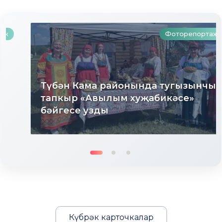
Фоторепортаж
Түбән Кама районында тугызынчы
тапкыр «Авылым хуҗабикәсе»
бәйгесе узды
Күбрәк карточкалар