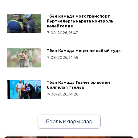
Түбән Камада мототранспорт
йөртүчеләргә карата контроль
көчәйтелде
7-08-2026, 16:47
Түбән Камада меңенче сабый туды
7-08-2026, 14:48
Түбән Камада Төзүчеләр көнен
билгеләп үттеләр
7-08-2026, 14:26
Барлык яңалыклар