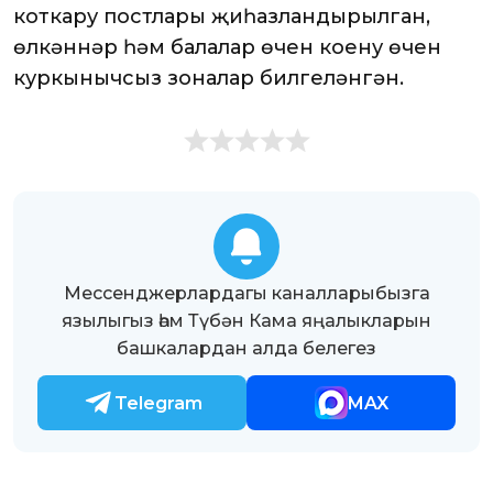
коткару постлары җиһазландырылган,
өлкәннәр һәм балалар өчен коену өчен
куркынычсыз зоналар билгеләнгән.
Мессенджерлардагы каналларыбызга
язылыгыз һәм Түбән Кама яңалыкларын
башкалардан алда белегез
Telegram
MAX