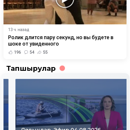
13 ч. назад
Ролик длится пару секунд, но вы будете в
шоке от увиденного
196
54
55
Тапшырулар