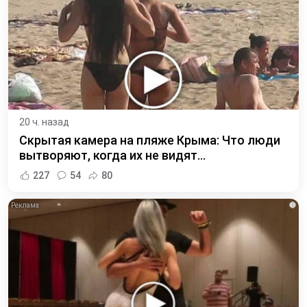
20 ч. назад
Скрытая камера на пляже Крыма: Что люди
вытворяют, когда их не видят...
227
54
80
i