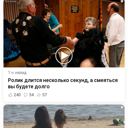
i
1 ч. назад
Ролик длится несколько секунд, а смеяться
вы будете долго
240
54
57
i