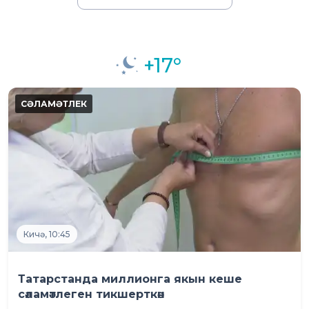
+17°
Кичә, 10:45
Татарстанда миллионга якын кеше
сәламәтлеген тикшерткән