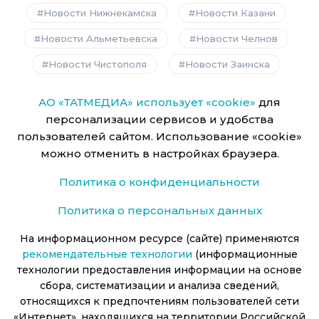
Новости Нижнекамска
Новости Казани
Новости Альметьевска
Новости Челнов
Новости Чистополя
Новости Заинска
АО «ТАТМЕДИА» использует «cookie»
для
персонализации сервисов и удобства
пользователей сайтом. Использование «cookie»
можно отменить в настройках браузера.
Политика о конфиденциальности
Политика о персональных данных
На информационном ресурсе (сайте) применяются
рекомендательные технологии
(информационные
технологии предоставления информации на основе
сбора, систематизации и анализа сведений,
относящихся к предпочтениям пользователей сети
«Интернет», находящихся на территории Российской