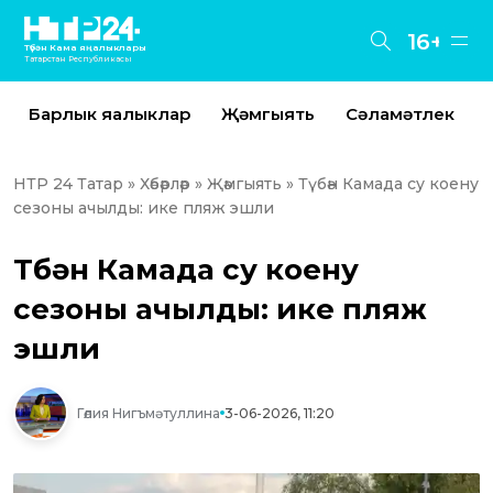
16+
Түбән Кама яңалыклары
Татарстан Республикасы
Барлык яңалыклар
Җәмгыять
Сәламәтлек
НТР 24 Татар
»
Хәбәрләр
»
Җәмгыять
» Түбән Камада су коену
сезоны ачылды: ике пляж эшли
Түбән Камада су коену
сезоны ачылды: ике пляж
эшли
Гөлия Нигъмәтуллина
3-06-2026, 11:20