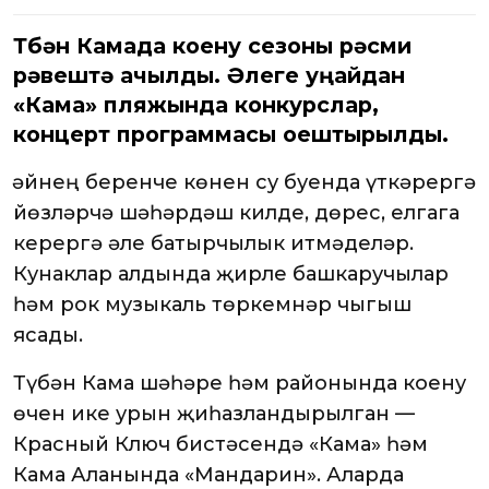
Түбән Камада коену сезоны рәсми
рәвештә ачылды. Әлеге уңайдан
«Кама» пляжында конкурслар,
концерт программасы оештырылды.
Җәйнең беренче көнен су буенда үткәрергә
йөзләрчә шәһәрдәш килде, дөрес, елгага
керергә әле батырчылык итмәделәр.
Кунаклар алдында җирле башкаручылар
һәм рок музыкаль төркемнәр чыгыш
ясады.
Түбән Кама шәһәре һәм районында коену
өчен ике урын җиһазландырылган —
Красный Ключ бистәсендә «Кама» һәм
Кама Аланында «Мандарин». Аларда