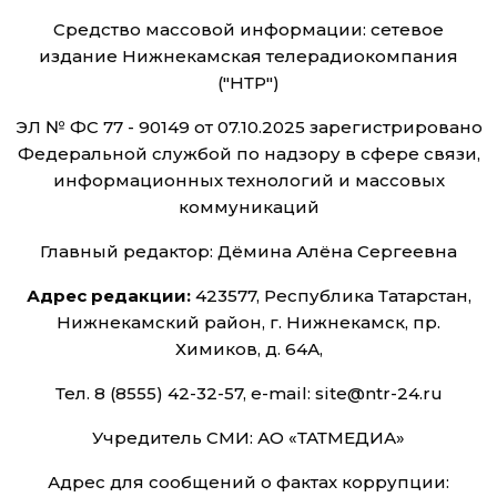
Средство массовой информации: сетевое
издание Нижнекамская телерадиокомпания
("НТР")
ЭЛ № ФС 77 - 90149 от 07.10.2025 зарегистрировано
Федеральной службой по надзору в сфере связи,
информационных технологий и массовых
коммуникаций
Главный редактор: Дёмина Алёна Сергеевна
Адрес редакции:
423577, Республика Татарстан,
Нижнекамский район, г. Нижнекамск, пр.
Химиков, д. 64А,
Тел. 8 (8555) 42-32-57, e-mail: site@ntr-24.ru
Учредитель СМИ: АО «ТАТМЕДИА»
Адрес для сообщений о фактах коррупции: