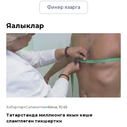
Фикер язарга
Яңалыклар
Хәбәрләр
»
Сәламәтлек
Кичә, 10:45
Татарстанда миллионга якын кеше
сәламәтлеген тикшерткән