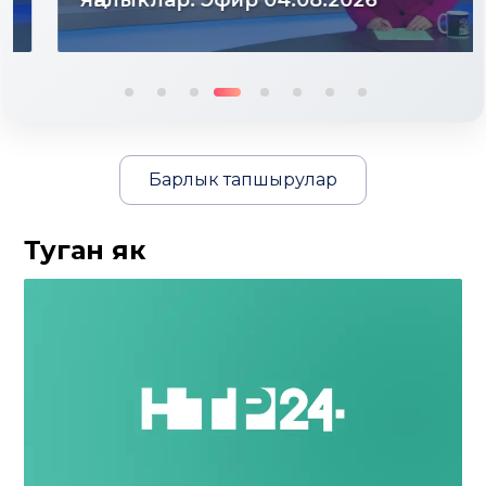
Яңалыклар. Эфир 04.08.2026
Барлык тапшырулар
Туган як