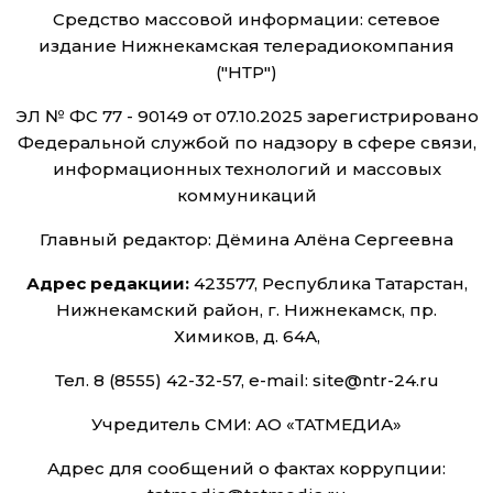
Средство массовой информации: сетевое
издание Нижнекамская телерадиокомпания
("НТР")
ЭЛ № ФС 77 - 90149 от 07.10.2025 зарегистрировано
Федеральной службой по надзору в сфере связи,
информационных технологий и массовых
коммуникаций
Главный редактор: Дёмина Алёна Сергеевна
Адрес редакции:
423577, Республика Татарстан,
Нижнекамский район, г. Нижнекамск, пр.
Химиков, д. 64А,
Тел. 8 (8555) 42-32-57, e-mail: site@ntr-24.ru
Учредитель СМИ: АО «ТАТМЕДИА»
Адрес для сообщений о фактах коррупции: