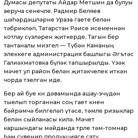
Думасы депутаты Айдар Метшин да булуы
аеруча сөенечле. Радмир Беляев
шәһәрдәшләрне Ураза гаете белән
тәбрикләп, Татарстан Рәисе исеменнән
котлау сүзләрен җиткерде. Тагын бер
тантаналы мизгел — Түбән Каманың
элеккеге администрация башлыгы Әгътәс
Галиәхмәтовка бүләк тапшырылды. Үзәк
мәчет ул район белән җитәкчелек иткән
чорда төзелгән иде.
Бер ай буе көн дәвамында ашау-эчүдән
тыелып торганнан соң гает көнен
бәйрәмчә билгеләп үтәсе, тәмле ризыклар
белән сыйланасы килә. Мәчет
каршындагы мәйданда төрле тәм-томнар
һәм сувенир продукциясе сату