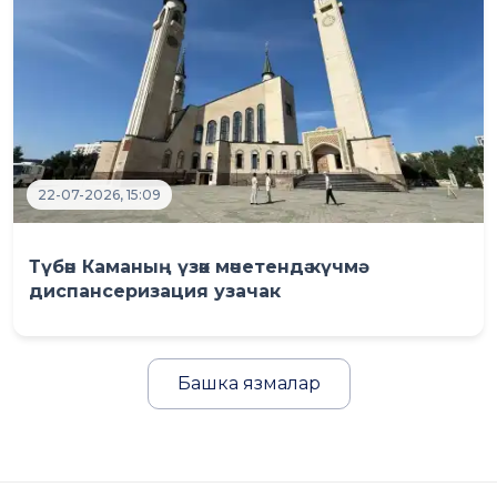
22-07-2026, 15:09
Түбән Каманың үзәк мәчетендә күчмә
диспансеризация узачак
Башка язмалар