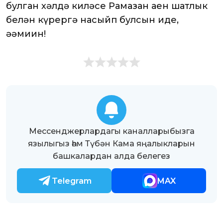
булган хәлдә киләсе Рамазан аен шатлык
белән күрергә насыйп булсын иде,
әәмиин!
Мессенджерлардагы каналларыбызга
язылыгыз һәм Түбән Кама яңалыкларын
башкалардан алда белегез
Telegram
MAX