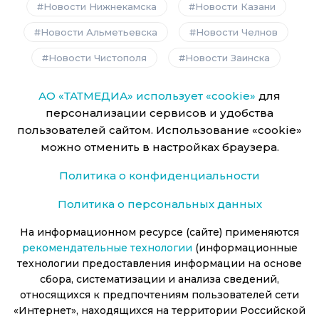
Новости Нижнекамска
Новости Казани
Новости Альметьевска
Новости Челнов
Новости Чистополя
Новости Заинска
АО «ТАТМЕДИА» использует «cookie»
для
персонализации сервисов и удобства
пользователей сайтом. Использование «cookie»
можно отменить в настройках браузера.
Политика о конфиденциальности
Политика о персональных данных
На информационном ресурсе (сайте) применяются
рекомендательные технологии
(информационные
технологии предоставления информации на основе
сбора, систематизации и анализа сведений,
относящихся к предпочтениям пользователей сети
«Интернет», находящихся на территории Российской