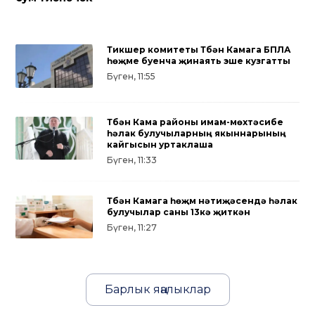
Тикшерү комитеты Түбән Камага БПЛА
һөҗүме буенча җинаять эше кузгатты
Бүген, 11:55
Түбән Кама районы имам-мөхтәсибе
һәлак булучыларның якыннарының
кайгысын уртаклаша
Бүген, 11:33
Түбән Камага һөҗүм нәтиҗәсендә һәлак
булучылар саны 13кә җиткән
Бүген, 11:27
Барлык яңалыклар