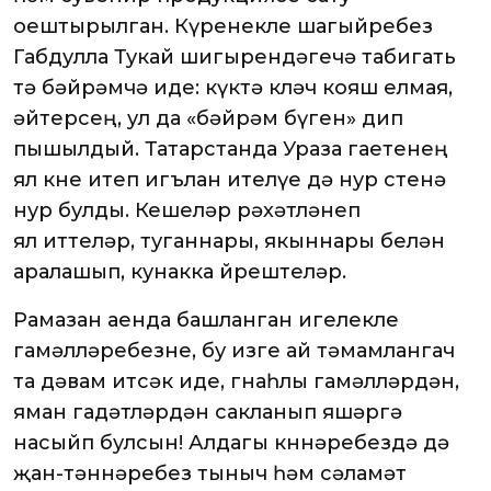
оештырылган. Күренекле шагыйребез
Габдулла Тукай шигырендәгечә табигать
тә бәйрәмчә иде: күктә көләч кояш елмая,
әйтерсең, ул да «бәйрәм бүген» дип
пышылдый. Татарстанда Ураза гаетенең
ял көне итеп игълан ителүе дә нур өстенә
нур булды. Кешеләр рәхәтләнеп
ял иттеләр, туганнары, якыннары белән
аралашып, кунакка йөрештеләр.
Рамазан аенда башланган игелекле
гамәлләребезне, бу изге ай тәмамлангач
та дәвам итсәк иде, гөнаһлы гамәлләрдән,
яман гадәтләрдән сакланып яшәргә
насыйп булсын! Алдагы көннәребездә дә
җан-тәннәребез тыныч һәм сәламәт