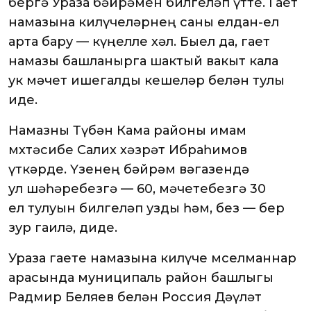
бергә Ураза бәйрәмен билгеләп үтте. Гает
намазына килүчеләрнең саны елдан-ел
арта бару — күңелле хәл. Быел да, гает
намазы башланырга шактый вакыт кала
ук мәчет ишегалды кешеләр белән тулы
иде.
Намазны Түбән Кама районы имам
мөхтәсибе Салих хәзрәт Ибраһимов
үткәрде. Үзенең бәйрәм вәгазендә
ул шәһәребезгә — 60, мәчетебезгә 30
ел тулуын билгеләп узды һәм, без — бер
зур гаилә, диде.
Ураза гаете намазына килүче мөселманнар
арасында муниципаль район башлыгы
Радмир Беляев белән Россия Дәүләт