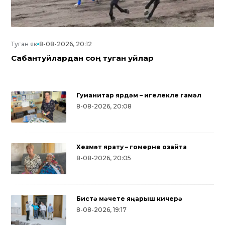
Туган як
8-08-2026, 20:12
Сабантуйлардан соң туган уйлар
Гуманитар ярдәм – игелекле гамәл
8-08-2026, 20:08
Хезмәт ярату – гомерне озайта
8-08-2026, 20:05
Бистә мәчете яңарыш кичерә
ызынчы
Дуслык, милли ризыклар, ха
8-08-2026, 19:17
се»
уеннары: түбәнкамалылар Нә