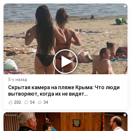
i
5 ч. назад
Скрытая камера на пляже Крыма: Что люди
вытворяют, когда их не видят...
202
54
34
i