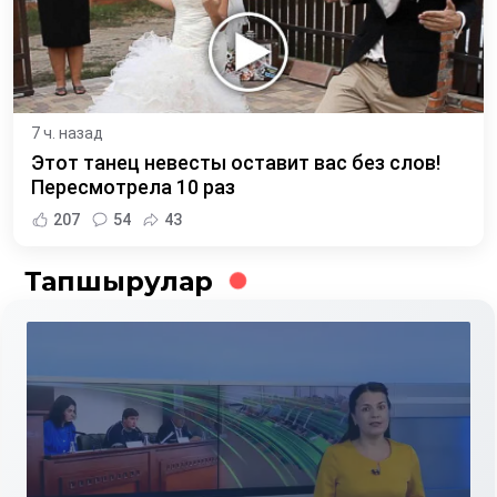
7 ч. назад
Этот танец невесты оставит вас без слов!
Пересмотрела 10 раз
207
54
43
Тапшырулар