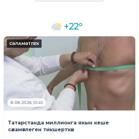
+22°
8-08-2026, 10:45
Татарстанда миллионга якын кеше
сәламәтлеген тикшерткән