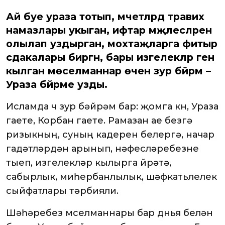
Ай буе ураза тотып, мәчетләрдә тәравих
намазлары укыган, ифтар мәҗлесләрен
олылап уздырган, мохтаҗларга фитыр
сәдакалары биргән, бары изгелекләр генә
кылган мөселманнар өчен зур бәйрәм –
Ураза бәйрәме узды.
Исламда өч зур бәйрәм бар: җомга көн, Ураза
гаете, Корбан гаете. Рамазан ае безгә
ризыкның, суның кадерен белергә, начар
гадәтләрдән арынып, нәфесләребезне
тыеп, изгелекләр кылырга өйрәтә,
сабырлык, миһербанлылык, шәфкатьлелек
сыйфатлары тәрбияли.
Шәһәребез мөселманнары бар дөнья белән