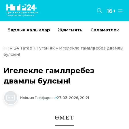
16+
Түбән Кама яңалыклары
Татарстан Республикасы
Барлык яңалыклар
Җәмгыять
Сәламәтлек
НТР 24 Татар
»
Туган як
» Игелекле гамәлләребез дәвамлы
булсын!
Игелекле гамәлләребез
дәвамлы булсын!
Илһамия Гаффарова
27-03-2026, 20:21
ӨМЕТ