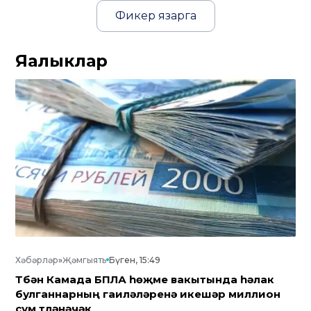
Фикер язарга
Яңалыклар
Хәбәрләр
»
Җәмгыять
Бүген, 15:49
Түбән Камада БПЛА һөҗүме вакытында һәлак
булганнарның гаиләләренә икешәр миллион
сум түләнәчәк