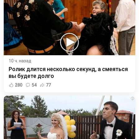
10 ч. назад
Ролик длится несколько секунд, а смеяться
вы будете долго
280
54
77
i