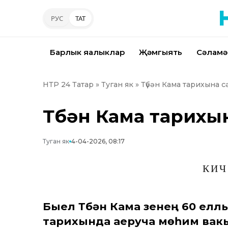
РУС
ТАТ
Барлык яңалыклар
Җәмгыять
Сәламә
НТР 24 Татар
»
Туган як
» Түбән Кама тарихына с
Түбән Кама тарихы
Туган як
4-04-2026, 08:17
КИЧ
Быел Түбән Кама үзенең 60 елл
тарихында аеруча мөһим вакы