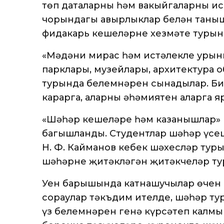
төп даталарны һәм вакыйгаларны и
чорындагы авырлыклар белән таныш
фидакарь кешеләрнең хезмәте турын
«Мәдәни мирас һәм истәлекле урын
парклары, музейлары, архитектура
турында белемнәрен сынадылар. Би
карарга, аларның әһәмиятен аңларга я
«Шәһәр кешеләре һәм казанышлар» 
багышланды. Студентлар шәһәр үсеш
Н. Ф. Кайманов кебек шәхесләр туры
шәһәрне җитәкләгән җитәкчеләр ту
Уен барышында катнашучылар өчен 
сораулар тәкъдим ителде, шәһәр ту
үз белемнәрен генә күрсәтеп калмый