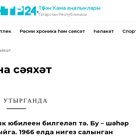
Түбән Кама яңалыклары
Татарстан Республикасы
тлек
Рәсми хроника һәм сәясәт
Һәлакәт
Спор
әяхәт
на сәяхәт
 УТЫРГАНДА
ык юбилеен билгеләп үтә. Бу – шәһәр
йга. 1966 елда нигез салынган