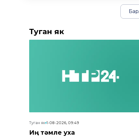
Бар
Туган як
Туган як
1-08-2026, 09:49
Иң тәмле уха