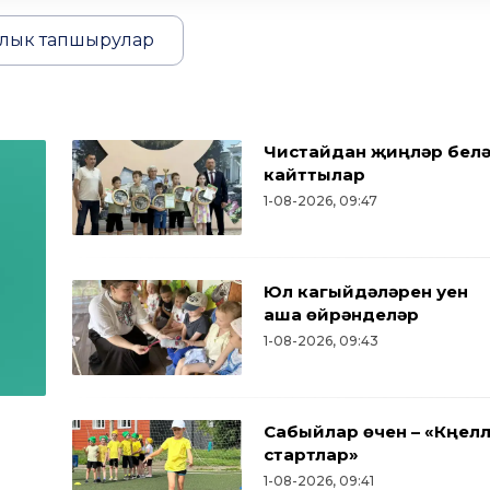
лык тапшырулар
Чистайдан җиңүләр бел
кайттылар
1-08-2026, 09:47
Юл кагыйдәләрен уен
аша өйрәнделәр
1-08-2026, 09:43
Сабыйлар өчен – «Күңел
стартлар»
1-08-2026, 09:41