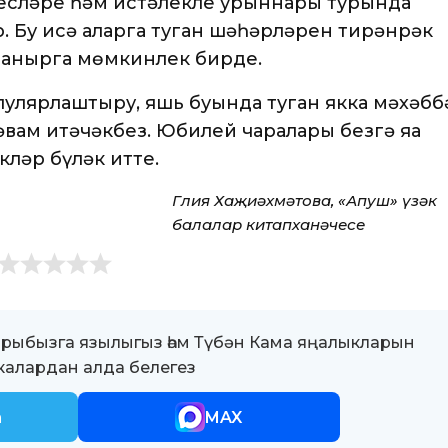
хесләре һәм истәлекле урыннары турында
р. Бу исә аларга туган шәһәрләрен тирәнрәк
урланырга мөмкинлек бирде.
пулярлаштыру, яшь буында туган якка мәхәбб
ам итәчәкбез. Юбилей чаралары безгә яңа
кләр бүләк итте.
Гөлия Хаҗиәхмәтова, «Апуш» үзәк
балалар китапханәчесе
ыбызга язылыгыз һәм Түбән Кама яңалыкларын
алардан алда белегез
m
MAX