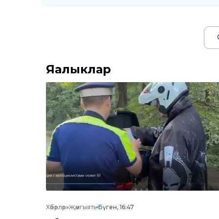
Яңалыклар
Хәбәрләр
»
Җәмгыять
Бүген, 16:47