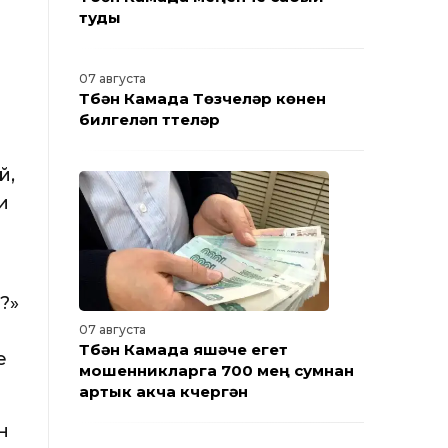
туды
07 августа
Түбән Камада Төзүчеләр көнен
билгеләп үттеләр
й,
и
?»
07 августа
Түбән Камада яшәүче егет
ң
мошенникларга 700 мең сумнан
артык акча күчергән
н