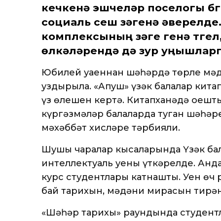
кечкенә эшчеләр поселогы бү
социаль үсеш үзәгенә әверелде
комплексының үзәге генә түге
өлкәләрендә дә зур уңышлар
Юбилей уңаеннан шәһәрдә төрле мәд
уздырыла. «Апуш» үзәк балалар кита
үз өлешен кертә. Китапханәдә оешт
күргәзмәләр балаларда туган шәһәр
мәхәббәт хисләре тәрбияли.
Шушы чаралар кысаларында Үзәк бал
интеллектуаль уены үткәрелде. Анд
курс студентлары катнашты. Уен өч
бай тарихын, мәдәни мирасын тирә
«Шәһәр тарихы» раундында студент