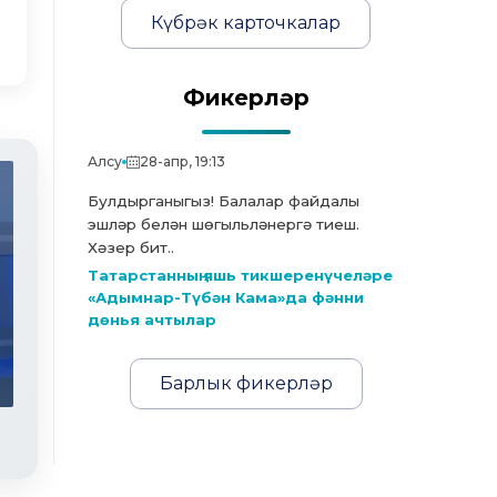
Күбрәк карточкалар
Фикерләр
Алсу
28-апр, 19:13
Булдырганыгыз! Балалар файдалы
эшләр белән шөгыльләнергә тиеш.
Хәзер бит..
Татарстанның яшь тикшеренүчеләре
«Адымнар-Түбән Кама»да фәнни
дөнья ачтылар
Яңалыклар. Эфир 30.07.2026
Барлык фикерләр