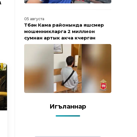
ң
05 августа
Түбән Кама районында яшүсмер
мошенникларга 2 миллион
сумнан артык акча күчергән
i
Игъланнар