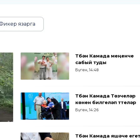
Фикер язарга
Түбән Камада меңенче
сабый туды
Бүген, 14:48
Түбән Камада Төзүчеләр
көнен билгеләп үттеләр
Бүген, 14:26
Түбән Камада яшәүче еге