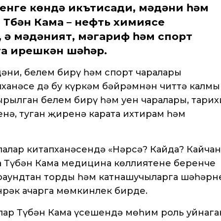
генге көндә икътисади, мәдәни һәм
. Түбән Кама – нефть химиясе
л, ә мәдәният, мәгариф һәм спорт
га ирешкән шәһәр.
әни, белем бирү һәм спорт чаралары
пханәсе дә бу күркәм бәйрәмнән читтә калмы
ырылган белем бирү һәм уен чаралары, тарих
енә, туган җиренә карата ихтирам һәм
алар китапханәсендә «Нәрсә? Кайда? Кайчан
а Түбән Кама медицина көллиятенең беренче
 раундтан торды һәм катнашучыларга шәһәрне
нрәк ачарга мөмкинлек бирде.
лар Түбән Кама үсешендә мөһим роль уйнага