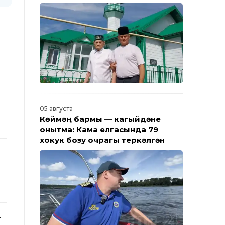
Барлык яңалыклар
05 августа
Көймәң бармы — кагыйдәне
онытма: Кама елгасында 79
хокук бозу очрагы теркәлгән
т