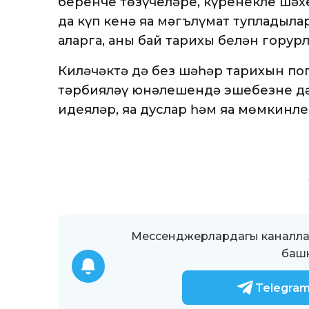
беренче төзүчеләре, күренекле шә
да күп кенә яңа мәгълүмат тупладыла
аңларга, аның бай тарихы белән гор
Киләчәктә дә без шәһәр тарихын по
тәрбияләү юнәлешендә эшебезне дәв
идеяләр, яңа дуслар һәм яңа мөмкинле
Мессенджерлардагы каналлар
башк
Telegra