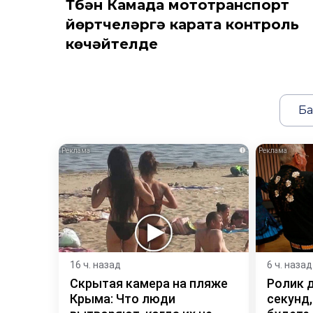
Түбән Камада мототранспорт
йөртүчеләргә карата контроль
көчәйтелде
Ба
i
16 ч. назад
6 ч. назад
Скрытая камера на пляже
Ролик 
Крыма: Что люди
секунд,