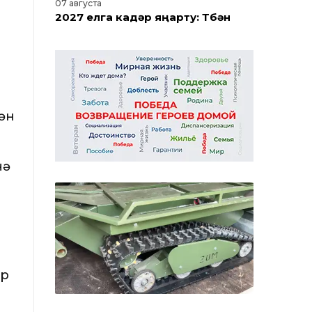
07 августа
2027 елга кадәр яңарту: Түбән
Камада Нефтехимиклар паркын
реконструкцияләү башланды
06 августа
Түбән Каманың Субай урамында
ән
ремонтның беренче этабы тәмам
06 августа
нә
Дамба юлын ремонтлау
башлана: эшләр барышы
турында Түбән Кама мэры
сөйләде
ар