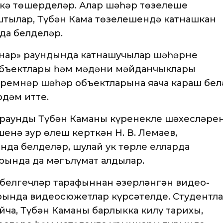
скә төшерделәр. Алар шәһәр төзелеше
тылар, Түбән Кама төзелешендә катнашкан
да белделәр.
нар» раундында катнашучылар шәһәрнең
 объектлары һәм мәдәни мәйданчыклары
ремнәр шәһәр объектларына яңача караш бел
рдәм итте.
раунды Түбән Каманың күренекле шәхесләре
енә зур өлеш керткән Н. В. Лемаев,
нда белделәр, шулай ук төрле елларда
рында да мәгълүмат алдылар.
белгечләр тарафыннан әзерләнгән видео-
рында видеосюжетлар күрсәтелде. Студентл
ча, Түбән Каманың барлыкка килү тарихы,