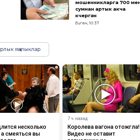
мошенникларга 700 ме
сумнан артык акча
күчергән
Бүген, 10:37
рлык яңалыклар
i
7 ч. назад
длится несколько
Королева вагона отожгла!
 а смеяться вы
Видео не оставит