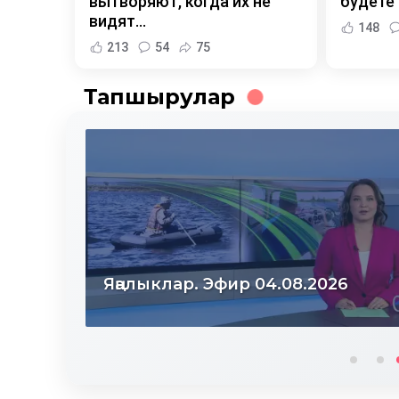
вытворяют, когда их не
будете
видят...
148
213
54
75
Тапшырулар
Яңалыклар. Эфир 03.08.2026