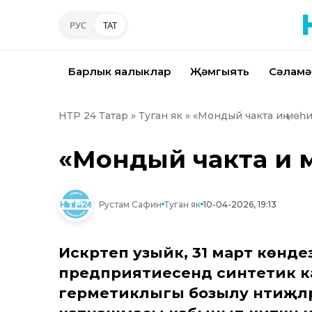
РУС
ТАТ
Барлык яңалыклар
Җәмгыять
Сәламә
НТР 24 Татар
»
Туган як
» «Мондый чакта иң мөһ
«Мондый чакта иң 
Рустам Сафин
Туган як
10-04-2026, 19:13
Искәртеп узыйк, 31 март көнде
предприятиесендә синтетик 
герметиклыгы бозылу нәтиҗәлә