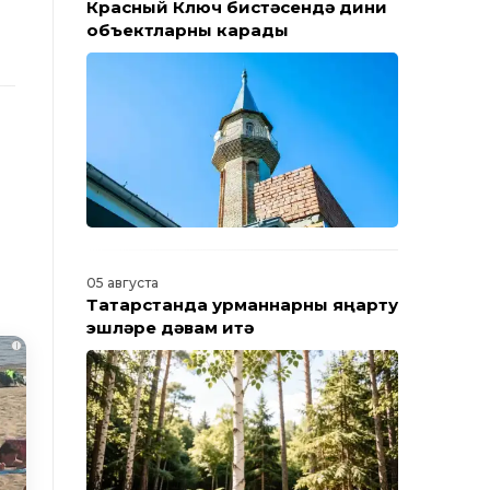
Красный Ключ бистәсендә дини
объектларны карады
05 августа
Татарстанда урманнарны яңарту
эшләре дәвам итә
i