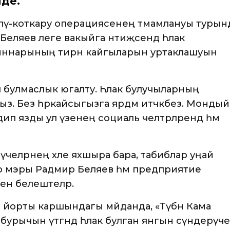
де.
ләү-коткару операциясенең тәмамлануы турын
Беляев әлеге вакыйга нәтиҗәсендә һәлак
ыннарының тирән кайгыларын уртаклашуын
п булмаслык югалту. Һәлак булучыларның
з. Без һәркайсыгызга ярдәм итәчәкбез. Мондый
ип язды ул үзенең социаль челтәрләрендә һәм
үчеләрнең хәле яхшыра бара, табиблар уңай
әр мэры Радмир Беляев һәм предприятие
рен белештеләр.
ы йорты каршындагы мәйданда, «Түбән Кама
урычын үтәгәндә һәлак булган янгын сүндерүче