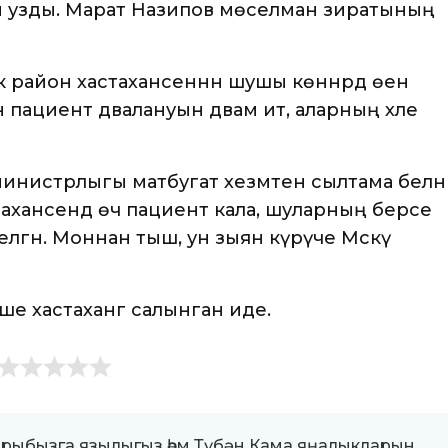
ы узды. Марат Назипов мөселман зиратының
к район хастаханәсеннән шушы көннәрдә өенә
 пациент дәвалануын дәвам итә, аларның хәле
 министрлыгы матбугат хезмәтенә сылтама белән
стаханәсендә өч пациент кала, шуларның берсе
елгән. Моннан тыш, ун зыян күрүче Мәскәү
ше хастаханәгә салынган иде.
ыбызга язылыгыз һәм Түбән Кама яңалыкларын