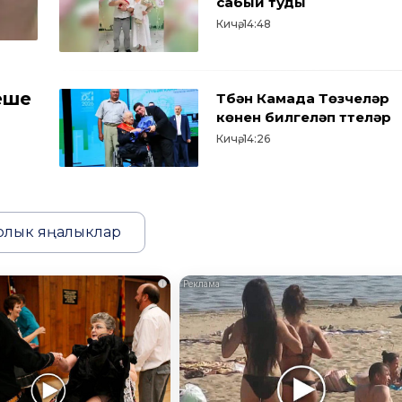
сабый туды
Кичә, 14:48
еше
Түбән Камада Төзүчеләр
көнен билгеләп үттеләр
Кичә, 14:26
рлык яңалыклар
i