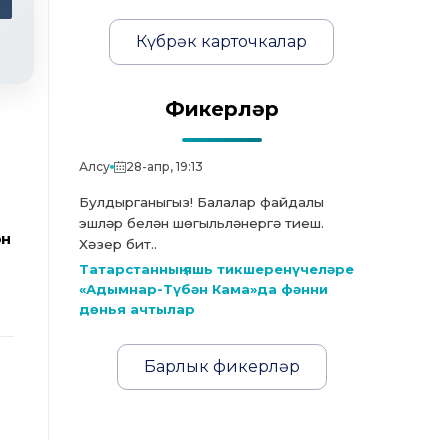
Күбрәк карточкалар
Фикерләр
Алсу
28-апр, 19:13
Булдырганыгыз! Балалар файдалы
эшләр белән шөгыльләнергә тиеш.
ән
Хәзер бит..
Татарстанның яшь тикшеренүчеләре
«Адымнар-Түбән Кама»да фәнни
дөнья ачтылар
Барлык фикерләр