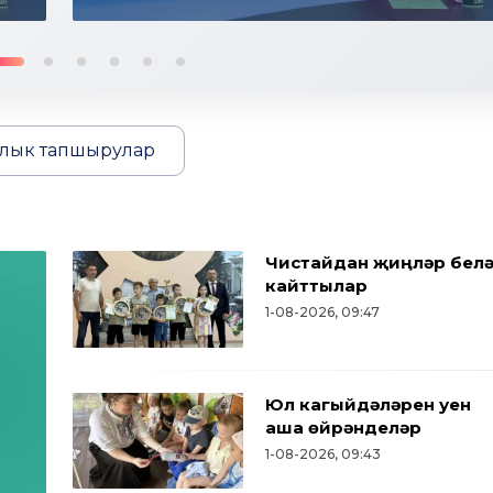
лык тапшырулар
Чистайдан җиңүләр бел
кайттылар
1-08-2026, 09:47
Юл кагыйдәләрен уен
аша өйрәнделәр
1-08-2026, 09:43