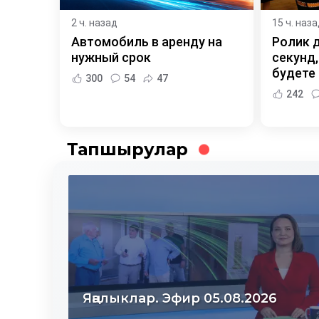
2 ч. назад
15 ч. наз
Автомобиль в аренду на
Ролик 
нужный срок
секунд,
будете
300
54
47
242
Тапшырулар
Яңалыклар. Эфир 04.08.2026