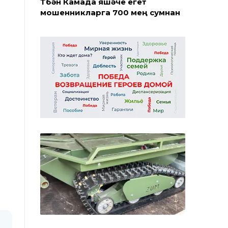
Түбән Камада яшәүче егет
мошенникларга 700 мең сумнан
артык акча күчергән
07 августа
2027 елга кадәр яңарту: Түбән
Камада Нефтехимиклар паркын
реконструкцияләү башланды
06 августа
Түбән Каманың Субай урамында
ремонтның беренче этабы тәмам