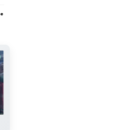
ле
Түбәнкамалылар Ураза Гаетен
билгеләп үттеләр
Фоторепортаж