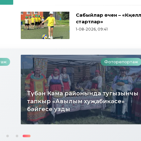
Сабыйлар өчен – «Күңел
стартлар»
1-08-2026, 09:41
таж
Фоторепортаж
чы
Дуслык, милли ризыклар, халык
уеннары: түбәнкамалылар Нәүрүз
бәйрәмен зурлап үткәрделәр