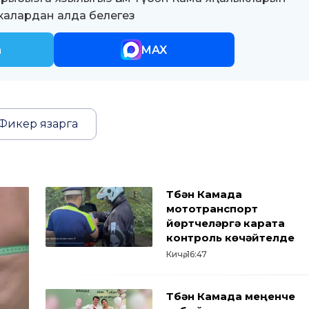
алардан алда белегез
m
MAX
Фикер язарга
Түбән Камада
мототранспорт
йөртүчеләргә карата
контроль көчәйтелде
Кичә, 16:47
Түбән Камада меңенче