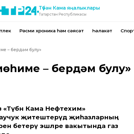
Түбән Кама яңалыклары
Татарстан Республикасы
тлек
Рәсми хроника һәм сәясәт
Һәлакәт
Спор
име – бердәм булу»
мөһиме – бердәм булу»
з «Түбән Кама Нефтехим»
каучук җитештерүдә җиһазларның
рен бетерү эшләре вакытында газ