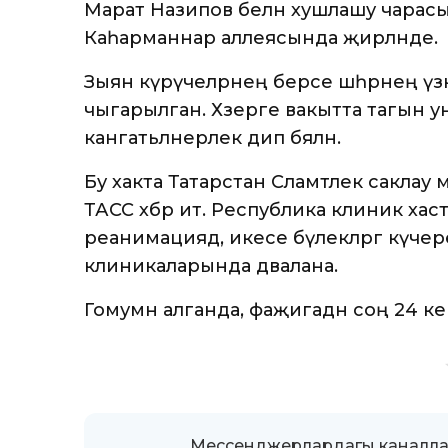
Марат Назипов белән хушлашу чарас
Каһарманнар аллеясында җирләнде.
Зыян күрүчеләрнең берсе шәһәрнең үзә
чыгарылган. Хәзерге вакытта тагын ун
канәгатьләнерлек дип бәяләнә.
Бу хакта Татарстан Сәламәтлек саклау
ТАСС хәбәр итә. Республика клиник ха
реанимациядә, икесе бүлекләргә күчер
клиникаларында дәвалана.
Гомумән алганда, фаҗигадән соң 24 ке
Мессенджерлардагы каналлар