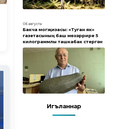
06 августа
Бакча могҗизасы: «Туган як»
газетасының баш мөхәррире 5
килограммлы ташкабак үстергән
Игъланнар
Яңалыклар. Эфир 31.07.2026