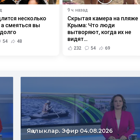
ад
9 ч. назад
длится несколько
Скрытая камера на пляже
 а смеяться вы
Крыма: Что люди
 долго
вытворяют, когда их не
видят...
54
48
232
54
69
Яңалыклар. Эфир 03.08.2026