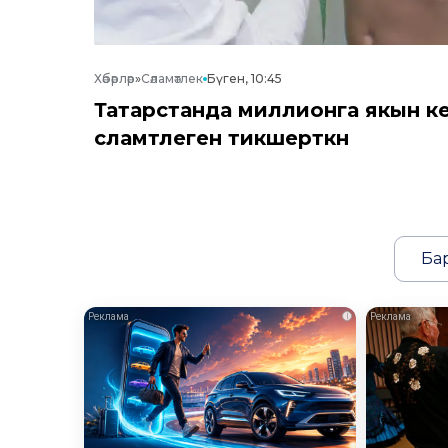
Хәбәрләр
»
Сәламәтлек
Бүген, 10:45
Татарстанда миллионга якын к
сәламәтлеген тикшерткән
Ба
i