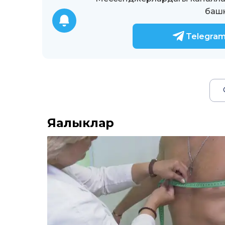
башк
Telegra
Яңалыклар