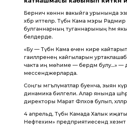
катнашмасы кабынып киткән и
Берничә көннән вакыйга урынында эз
хәбәр иттеләр. Түбән Кама мэры Радмир 
булганнарның туганнарының һәм як
белдерде.
«Бу — Түбән Кама өчен кире кайтары
гаиләләренең кайгыларын уртаклашабы
чакта иң мөһиме — бердәм булу…» — д
мессенджерларда.
Соңгы мәгълүматлар буенча, зыян күр
динамика билгели. Алар янында шәһ
директоры Марат Фәләхов булып, хәллә
4 апрельдә, Түбән Камада Халык иҗат
Нефтехим» предприятиесендә хезмәт б