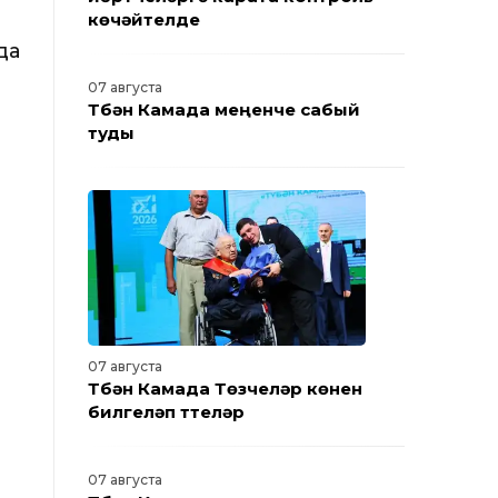
көчәйтелде
да
07 августа
Түбән Камада меңенче сабый
туды
07 августа
Түбән Камада Төзүчеләр көнен
билгеләп үттеләр
07 августа