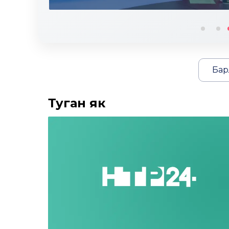
Бар
Туган як