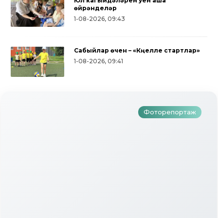
Юл кагыйдәләрен уен аша
өйрәнделәр
1-08-2026, 09:43
Сабыйлар өчен – «Күңелле стартлар»
1-08-2026, 09:41
Түбәнкамалылар Ураза Гаетен
билгеләп үттеләр
Фоторепортаж