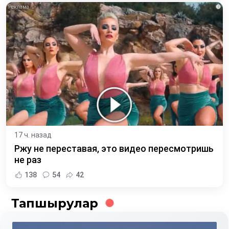
i
17 ч. назад
Ржу не переставая, это видео пересмотришь
не раз
138
54
42
Тапшырулар