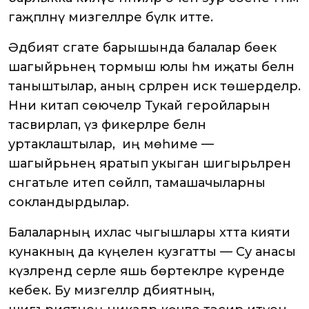
гаҗәпләнү мизгелләре бүләк итте.
Әдәбият сәгате барышында балалар бөек
шагыйрьнең тормыш юлы һәм иҗаты белән
таныштылар, аның әсәрләрен искә төшерделәр.
Нәни китап сөючеләр Тукай геройларын
тасвирлап, үз фикерләре белән
уртаклаштылар, ә иң мөһиме —
шагыйрьнең яратып укыган шигырьләрен
сәнгатьле итеп сөйләп, тамашачыларны
сокландырдылар.
Балаларның ихлас чыгышлары хәтта әкияти
кунакның да күңелен кузгатты — Су анасы
күзләрендә серле яшь бөртекләре күренде
кебек. Бу мизгелләр әдәбиятның,