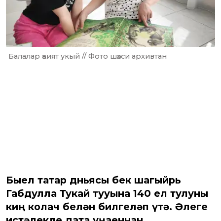
Балалар әкият укый // Фото шәхси архивтан
Быел татар дөньясы бөек шагыйрь
Габдулла Тукай тууына 140 ел тулуны
киң колач белән билгеләп үтә. Әлеге
истәлекле дата уңаеннан