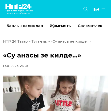
16+
Түбән Кама яңалыклары
Татарстан Республикасы
Барлык яңалыклар
Җәмгыять
Сәламәтлек
НТР 24 Татар
»
Туган як
» «Су анасы үзе килде…»
«Су анасы үзе килде…»
1-05-2026, 23:25