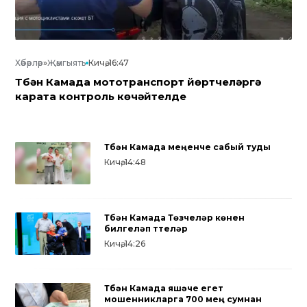
Хәбәрләр
»
Җәмгыять
Кичә, 16:47
Түбән Камада мототранспорт йөртүчеләргә
карата контроль көчәйтелде
Түбән Камада меңенче сабый туды
Кичә, 14:48
Түбән Камада Төзүчеләр көнен
билгеләп үттеләр
Кичә, 14:26
Түбән Камада яшәүче егет
мошенникларга 700 мең сумнан