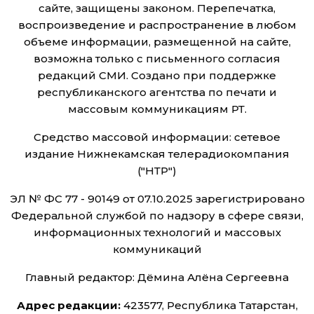
сайте, защищены законом. Перепечатка,
воспроизведение и распространение в любом
объеме информации, размещенной на сайте,
возможна только с письменного согласия
редакций СМИ. Создано при поддержке
республиканского агентства по печати и
массовым коммуникациям РТ.
Средство массовой информации: сетевое
издание Нижнекамская телерадиокомпания
("НТР")
ЭЛ № ФС 77 - 90149 от 07.10.2025 зарегистрировано
Федеральной службой по надзору в сфере связи,
информационных технологий и массовых
коммуникаций
Главный редактор: Дёмина Алёна Сергеевна
Адрес редакции:
423577, Республика Татарстан,