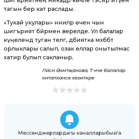
шигъриятнең никадәр көчле тәэсир итүен
тагын бер кат раслады.
«Тукай укулары» нәниләр өчен чын
шигърият бәйрәменә әверелде. Ул балалар
күңелендә туган телгә, әдәбиятка мәхәббәт
орлыклары салып, озак еллар онытылмас
хатирә булып сакланыр.
Ләйсән Әхмәтҗанова, 7 нче балалар
китапханәсе хезмәткәре
Мессенджерлардагы каналларыбызга