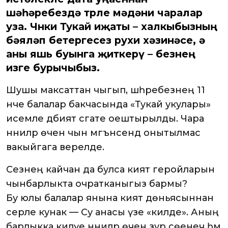
шәһәребездә төрле мәдәни чаралар
уза. Чөнки Тукай иҗаты – халкыбызның
бәяләп бетергесез рухи хәзинәсе, ә
аны яшь буынга җиткерү – безнең
изге бурычыбыз.
Шушы максаттан чыгып, шәһәребезнең 11
нче балалар бакчасында «Тукай укулары»
исемле әдәбият сәгате оештырылды. Чара
нәниләр өчен чын мәгънәсендә онытылмас
вакыйгага әверелде.
Сезнең кайчан да булса әкият геройларын
чынбарлыкта очратканыгыз бармы?
Бу юлы балалар янына әкият дөньясыннан
серле кунак — Су анасы үзе «килде». Аның
барлыкка килүе нәниләр өчен зур сөенеч һәм