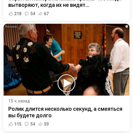
вытворяют, когда их не видят...
218
54
67
i
15 ч. назад
Ролик длится несколько секунд, а смеяться
вы будете долго
115
54
59