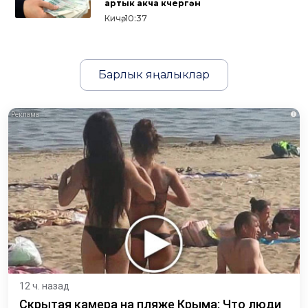
артык акча күчергән
Кичә, 10:37
Барлык яңалыклар
i
12 ч. назад
Скрытая камера на пляже Крыма: Что люди