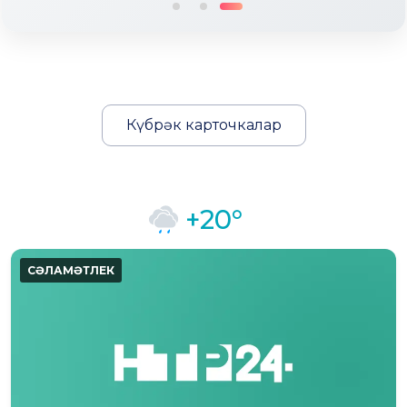
Күбрәк карточкалар
+20°