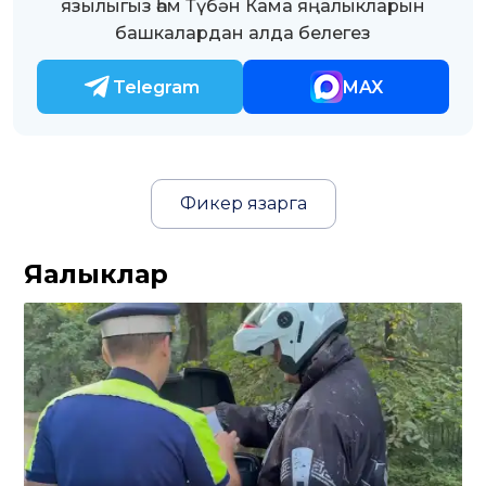
язылыгыз һәм Түбән Кама яңалыкларын
башкалардан алда белегез
Telegram
MAX
Фикер язарга
Яңалыклар