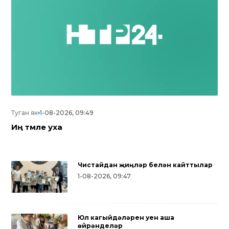
Туган як
1-08-2026, 09:49
Иң тәмле уха
Чистайдан җиңүләр белән кайттылар
1-08-2026, 09:47
Юл кагыйдәләрен уен аша
өйрәнделәр