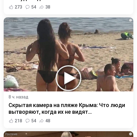
273
54
38
i
8 ч. назад
Скрытая камера на пляже Крыма: Что люди
вытворяют, когда их не видят...
218
54
48
i