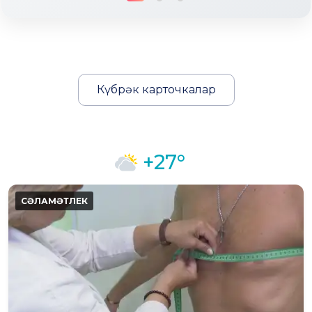
Күбрәк карточкалар
+27°