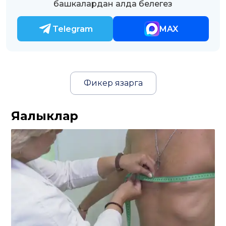
башкалардан алда белегез
Telegram
MAX
Фикер язарга
Яңалыклар