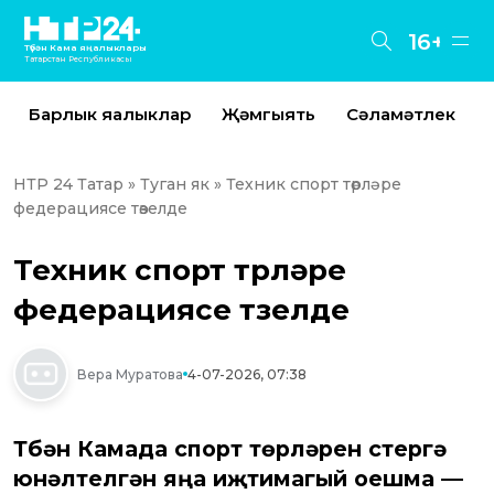
16+
Түбән Кама яңалыклары
Татарстан Республикасы
Барлык яңалыклар
Җәмгыять
Сәламәтлек
НТР 24 Татар
»
Туган як
» Техник спорт төрләре
федерациясе төзелде
Техник спорт төрләре
федерациясе төзелде
Вера Муратова
4-07-2026, 07:38
Түбән Камада спорт төрләрен үстерүгә
юнәлтелгән яңа иҗтимагый оешма —