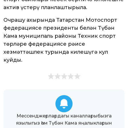
актив үстерү планлаштырыла.
Очрашу ахырында Татарстан Мотоспорт
федерациясе президенты белән Түбән
Кама муниципаль районы Техник спорт
төрләре федерациясе рәисе
хезмәттәшлек турында килешүгә кул
куйды.
Мессенджерлардагы каналларыбызга
язылыгыз һәм Түбән Кама яңалыкларын