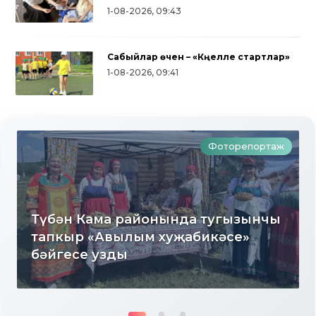
1-08-2026, 09:43
Сабыйлар өчен – «Күңелле стартлар»
1-08-2026, 09:41
Фоторепортаж
Түбән Кама районында тугызынчы
тапкыр «Авылым хуҗабикәсе»
бәйгесе узды