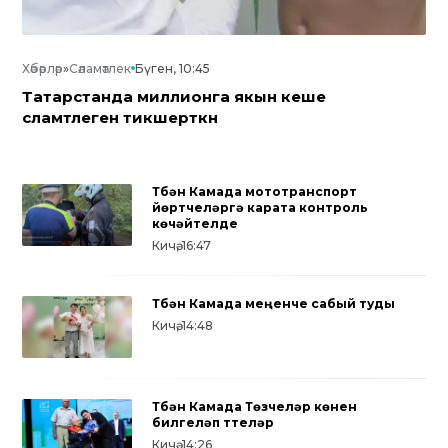
Хәбәрләр
»
Сәламәтлек
Бүген, 10:45
Татарстанда миллионга якын кеше
сәламәтлеген тикшерткән
Түбән Камада мототранспорт
йөртүчеләргә карата контроль
көчәйтелде
Кичә, 16:47
Түбән Камада меңенче сабый туды
Кичә, 14:48
Түбән Камада Төзүчеләр көнен
билгеләп үттеләр
Кичә, 14:26