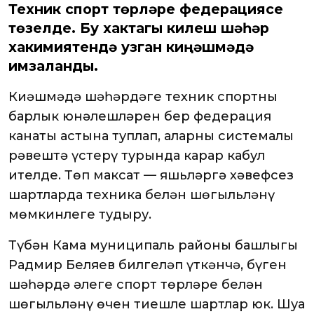
Техник спорт төрләре федерациясе
төзелде. Бу хактагы килешү шәһәр
хакимиятендә узган киңәшмәдә
имзаланды.
Киңәшмәдә шәһәрдәге техник спортның
барлык юнәлешләрен бер федерация
канаты астына туплап, аларны системалы
рәвештә үстерү турында карар кабул
ителде. Төп максат — яшьләргә хәвефсез
шартларда техника белән шөгыльләнү
мөмкинлеге тудыру.
Түбән Кама муниципаль районы башлыгы
Радмир Беляев билгеләп үткәнчә, бүген
шәһәрдә әлеге спорт төрләре белән
шөгыльләнү өчен тиешле шартлар юк. Шуңа