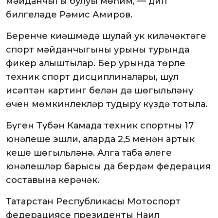
мәйданчыгы булуы мөһим, — дип
билгеләде Рәмис Амиров.
Беренче киңәшмәдә шулай ук киләчәктәге
спорт мәйданчыгының урыны турында
фикер алыштылар. Бер урында төрле
техник спорт дисциплиналары, шул
исәптән картинг белән дә шөгыльләнү
өчен мөмкинлекләр тудыру күздә тотыла.
Бүген Түбән Камада техник спортның 17
юнәлеше эшли, аларда 2,5 меңнән артык
кеше шөгыльләнә. Алга таба әлеге
юнәлешләр барысы да бердәм федерация
составына керәчәк.
Татарстан Республикасы Мотоспорт
федерациясе президенты Наил