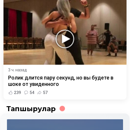
3 ч. назад
Ролик длится пару секунд, но вы будете в
шоке от увиденного
239
54
57
Тапшырулар