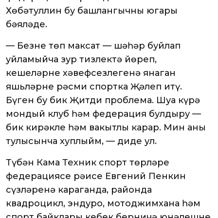
Хөбәтуллин бу башлангычны югары
бәяләде.
— Безнең төп максат — шәһәр буйлап
уйламыйча зур тизлектә йөреп,
кешеләрнең хәвефсезлегенә янаган
яшьләрне рәсми спортка Җәлеп итү.
Бүген бу бик Җитди проблема. Шуңа күрә
мондый клуб һәм федерация булдыру —
бик кирәкле һәм вакытлы карар. Мин аны
тулысынча хуплыйм, — диде ул.
Түбән Кама Техник спорт төрләре
федерациясе рәисе Евгений Пенкин
сүзләренә караганда, районда
квадроцикл, эндуро, мотоджимхана һәм
спорт байклары кебек берничә юнәлешне