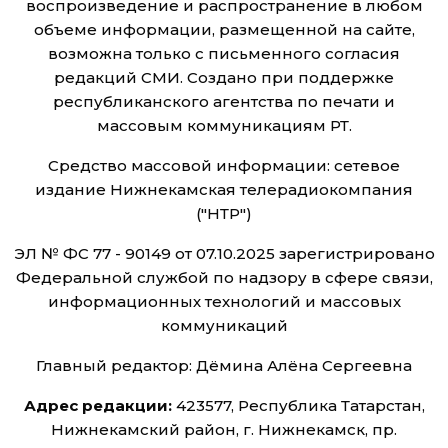
воспроизведение и распространение в любом
объеме информации, размещенной на сайте,
возможна только с письменного согласия
редакций СМИ. Создано при поддержке
республиканского агентства по печати и
массовым коммуникациям РТ.
Средство массовой информации: сетевое
издание Нижнекамская телерадиокомпания
("НТР")
ЭЛ № ФС 77 - 90149 от 07.10.2025 зарегистрировано
Федеральной службой по надзору в сфере связи,
информационных технологий и массовых
коммуникаций
Главный редактор: Дёмина Алёна Сергеевна
Адрес редакции:
423577, Республика Татарстан,
Нижнекамский район, г. Нижнекамск, пр.