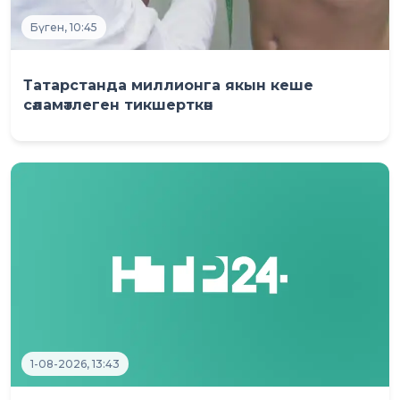
Бүген, 10:45
Татарстанда миллионга якын кеше
сәламәтлеген тикшерткән
1-08-2026, 13:43