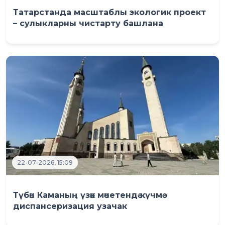
Татарстанда масштаблы экологик проект
– сулыкларны чистарту башлана
22-07-2026, 15:09
Түбән Каманың үзәк мәчетендә күчмә
диспансеризация узачак