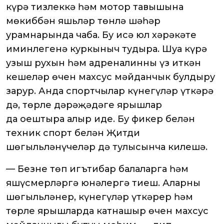
күрә тизлеккә һәм мотор тавышына
мөкиббән яшьләр төнлә шәһәр
урамнарында чаба. Бу исә юл хәрәкәте
иминлегенә куркыныч тудыра. Шуңа күрә
узыш рухын һәм адреналинны үз иткән
кешеләр өчен махсус мәйданчык булдыру
зарур. Анда спортчылар күнегүләр үткәрә
дә, төрле дәрәҗәдәге ярышлар
да оештыра алыр иде. Бу фикер белән
техник спорт белән Җитди
шөгыльләнүчеләр дә тулысынча килешә.
— Безнең төп игътибар балаларга һәм
яшүсмерләргә юнәлергә тиеш. Аларның
шөгыльләнер, күнегүләр үткәрер һәм
төрле ярышларда катнашыр өчен махсус