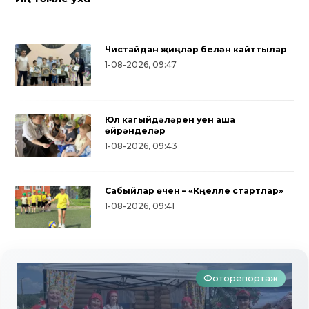
Чистайдан җиңүләр белән кайттылар
1-08-2026, 09:47
Юл кагыйдәләрен уен аша
өйрәнделәр
1-08-2026, 09:43
Сабыйлар өчен – «Күңелле стартлар»
1-08-2026, 09:41
Фоторепортаж