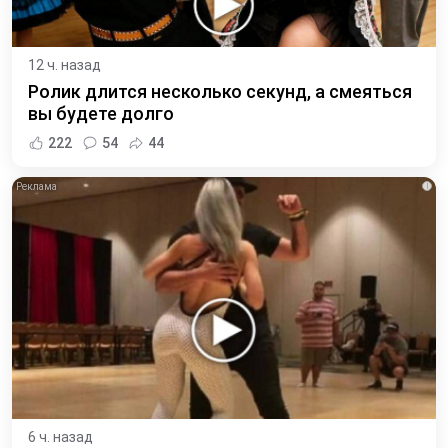
12 ч. назад
Ролик длится несколько секунд, а смеяться
вы будете долго
222
54
44
i
6 ч. назад