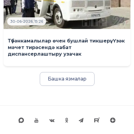
30-06-2026, 15:26
Түбәнкамалылар өчен бушлай тикшерү: Үзәк
мәчет тирәсендә кабат
диспансерлаштыру узачак
Башка язмалар