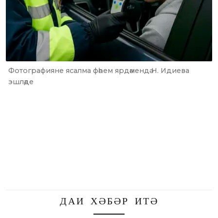
Фотографияне ясалма фәһем ярдәмендә Н. Идиева
эшләде
ДАИ ХӘБӘР ИТӘ