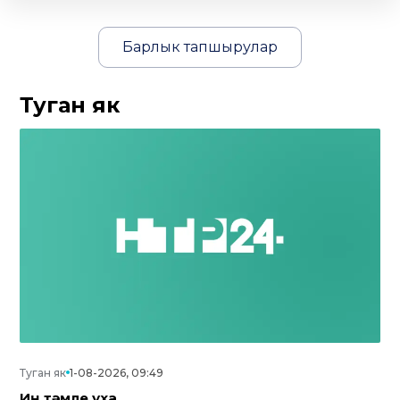
Барлык тапшырулар
Туган як
Туган як
1-08-2026, 09:49
Иң тәмле уха