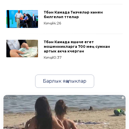
Түбән Камада Төзүчеләр көнен
билгеләп үттеләр
Кичә, 14:26
Түбән Камада яшәүче егет
мошенникларга 700 мең сумнан
артык акча күчергән
Кичә, 10:37
Барлык яңалыклар
i