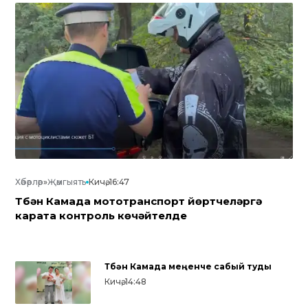
Хәбәрләр
»
Җәмгыять
Кичә, 16:47
Түбән Камада мототранспорт йөртүчеләргә
карата контроль көчәйтелде
Түбән Камада меңенче сабый туды
Кичә, 14:48