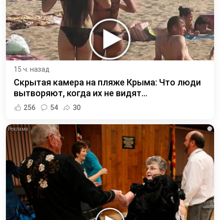
15 ч. назад
Скрытая камера на пляже Крыма: Что люди
вытворяют, когда их не видят...
256
54
30
i