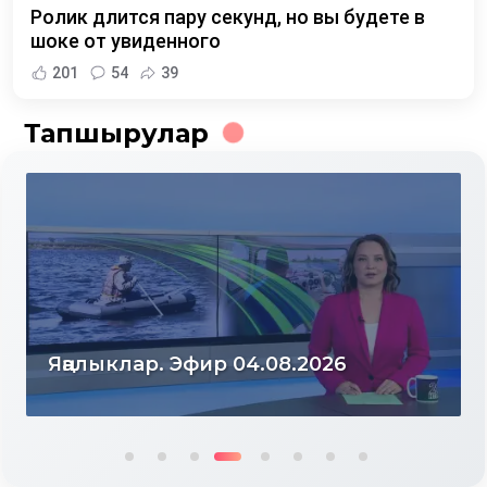
Ролик длится пару секунд, но вы будете в
шоке от увиденного
201
54
39
Тапшырулар
Яңалыклар. Эфир 04.08.2026