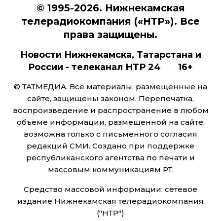
© 1995-2026. Нижнекамская
телерадиокомпания («НТР»). Все
права защищены.
Новости Нижнекамска, Татарстана и
России - телеканал НТР 24 16+
© ТАТМЕДИА. Все материалы, размещенные на
сайте, защищены законом. Перепечатка,
воспроизведение и распространение в любом
объеме информации, размещенной на сайте,
возможна только с письменного согласия
редакций СМИ. Создано при поддержке
республиканского агентства по печати и
массовым коммуникациям РТ.
Средство массовой информации: сетевое
издание Нижнекамская телерадиокомпания
("НТР")