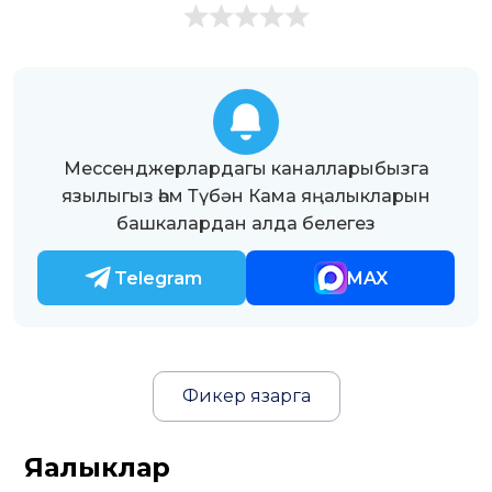
Мессенджерлардагы каналларыбызга
язылыгыз һәм Түбән Кама яңалыкларын
башкалардан алда белегез
Telegram
MAX
Фикер язарга
Яңалыклар