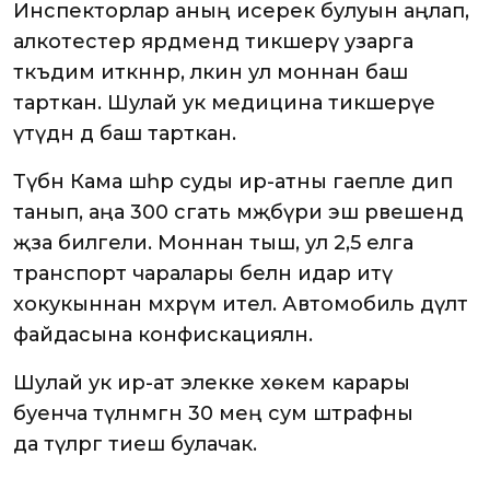
Инспекторлар аның исерек булуын аңлап,
алкотестер ярдәмендә тикшерү узарга
тәкъдим иткәннәр, ләкин ул моннан баш
тарткан. Шулай ук медицина тикшерүе
үтүдән дә баш тарткан.
Түбән Кама шәһәр суды ир-атны гаепле дип
танып, аңа 300 сәгать мәҗбүри эш рәвешендә
җәза билгели. Моннан тыш, ул 2,5 елга
транспорт чаралары белән идарә итү
хокукыннан мәхрүм ителә. Автомобиль дәүләт
файдасына конфискацияләнә.
Шулай ук ир-ат элекке хөкем карары
буенча түләнмәгән 30 мең сум штрафны
да түләргә тиеш булачак.