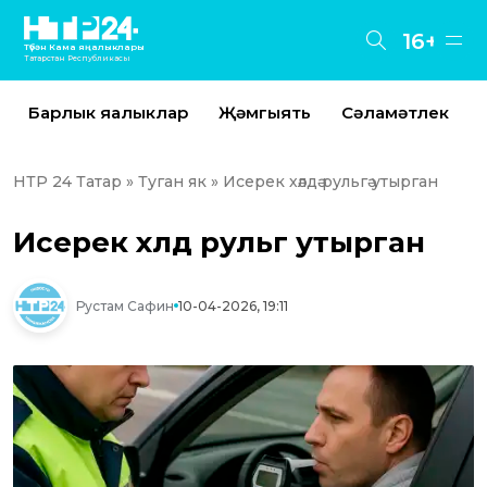
16+
Түбән Кама яңалыклары
Татарстан Республикасы
Барлык яңалыклар
Җәмгыять
Сәламәтлек
НТР 24 Татар
»
Туган як
» Исерек хәлдә рульгә утырган
Исерек хәлдә рульгә утырган
Рустам Сафин
10-04-2026, 19:11