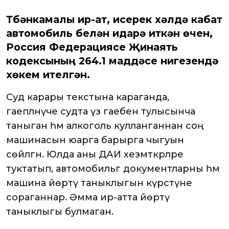
Түбәнкамалы ир-ат, исерек хәлдә кабат
автомобиль белән идарә иткән өчен,
Россия Федерациясе Җинаять
кодексының 264.1 маддәсе нигезендә
хөкем ителгән.
Суд карары текстына караганда,
гаепләнүче судта үз гаебен тулысынча
таныган һәм алкоголь кулланганнан соң
машинасын юарга барырга чыгуын
сөйләгән. Юлда аны ДАИ хезмәткәрләре
туктатып, автомобильгә документларны һәм
машина йөртү таныклыгын күрсәтүне
сораганнар. Әмма ир-атта йөртү
таныклыгы булмаган.