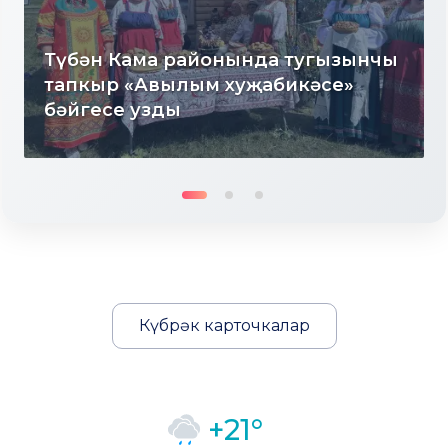
Түбән Кама районында тугызынчы
тапкыр «Авылым хуҗабикәсе»
бәйгесе узды
Күбрәк карточкалар
+21°