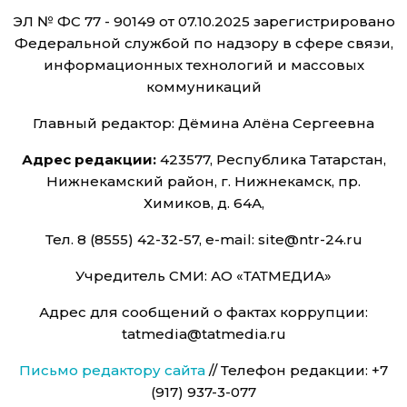
ЭЛ № ФС 77 - 90149 от 07.10.2025 зарегистрировано
Федеральной службой по надзору в сфере связи,
информационных технологий и массовых
коммуникаций
Главный редактор: Дёмина Алёна Сергеевна
Адрес редакции:
423577, Республика Татарстан,
Нижнекамский район, г. Нижнекамск, пр.
Химиков, д. 64А,
Тел. 8 (8555) 42-32-57, e-mail: site@ntr-24.ru
Учредитель СМИ: АО «ТАТМЕДИА»
Адрес для сообщений о фактах коррупции:
tatmedia@tatmedia.ru
Письмо редактору сайта
// Телефон редакции: +7
(917) 937-3-077