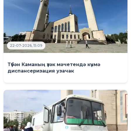
22-07-2026, 15:09
Түбән Каманың үзәк мәчетендә күчмә
диспансеризация узачак