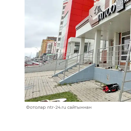
Фотолар ntr-24.ru сайтыннан