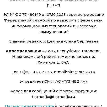
("НТР")
ЭЛ № ФС 77 - 90149 от 07.10.2025 зарегистрировано
Федеральной службой по надзору в сфере связи,
информационных технологий и массовых
коммуникаций
Главный редактор: Дёмина Алёна Сергеевна
Адрес редакции:
423577, Республика Татарстан,
Нижнекамский район, г. Нижнекамск, пр.
Химиков, д. 64А,
Тел. 8 (8555) 42-32-57, e-mail: site@ntr-24.ru
Учредитель СМИ: АО «ТАТМЕДИА»
Адрес для сообщений о фактах коррупции:
tatmedia@tatmedia.ru
Письмо редактору сайта
// Телефон редакции: +7