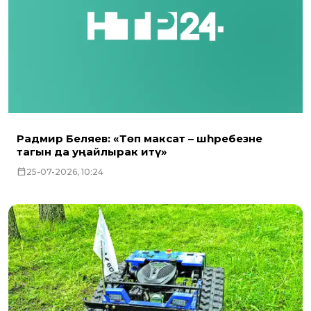
Радмир Беляев: «Төп максат – шәһәребезне
тагын да уңайлырак итү»
25-07-2026, 10:24