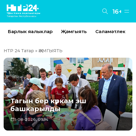
16+
Түбән Кама яңалыклары
Татарстан Республикасы
Барлык яңалыклар
Җәмгыять
Сәламәтлек
НТР 24 Татар
» ҖӘМГЫЯТЬ
Тагын бер күркәм эш
башкарылды
1-08-2026, 09:14