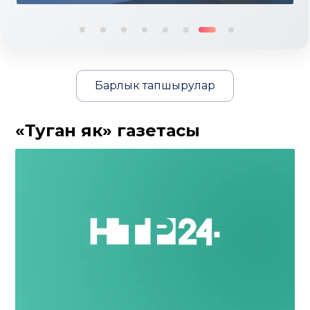
Барлык тапшырулар
«Туган як» газетасы