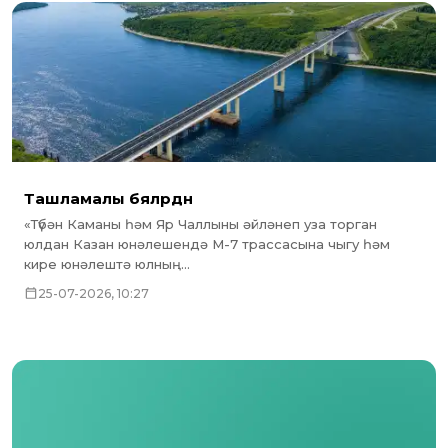
Ташламалы бәяләрдән
«Түбән Каманы һәм Яр Чаллыны әйләнеп уза торган
юлдан Казан юнәлешендә М-7 трассасына чыгу һәм
кире юнәлештә юлның...
25-07-2026, 10:27