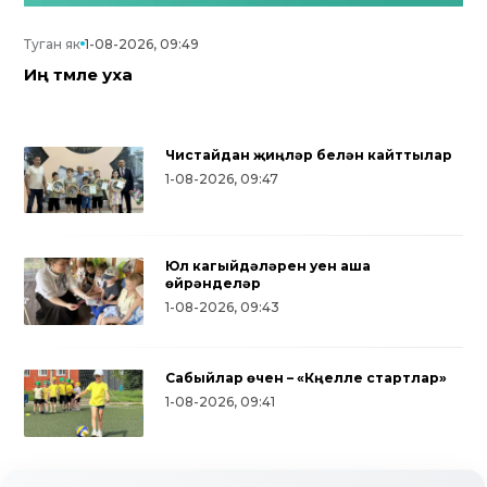
Туган як
1-08-2026, 09:49
Иң тәмле уха
Чистайдан җиңүләр белән кайттылар
1-08-2026, 09:47
Юл кагыйдәләрен уен аша
өйрәнделәр
1-08-2026, 09:43
Сабыйлар өчен – «Күңелле стартлар»
Түбән Кама районында тугызынчы
1-08-2026, 09:41
тапкыр «Авылым хуҗабикәсе»
бәйгесе узды