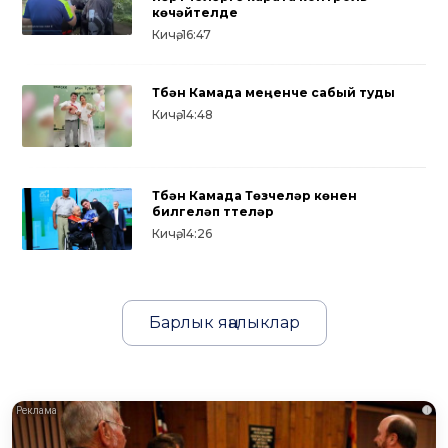
көчәйтелде
Кичә, 16:47
Түбән Камада меңенче сабый туды
Кичә, 14:48
Түбән Камада Төзүчеләр көнен
билгеләп үттеләр
Кичә, 14:26
Барлык яңалыклар
i