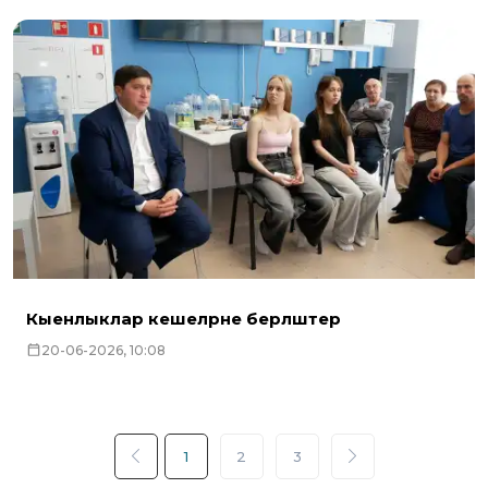
Кыенлыклар кешеләрне берләштерә
20-06-2026, 10:08
1
2
3