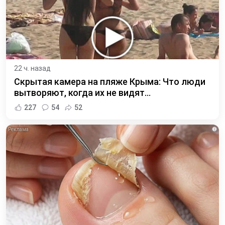
22 ч. назад
Скрытая камера на пляже Крыма: Что люди
вытворяют, когда их не видят...
227
54
52
i