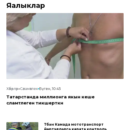
Яңалыклар
Хәбәрләр
»
Сәламәтлек
Бүген, 10:45
Татарстанда миллионга якын кеше
сәламәтлеген тикшерткән
Түбән Камада мототранспорт
йөртүчеләргә карата контроль