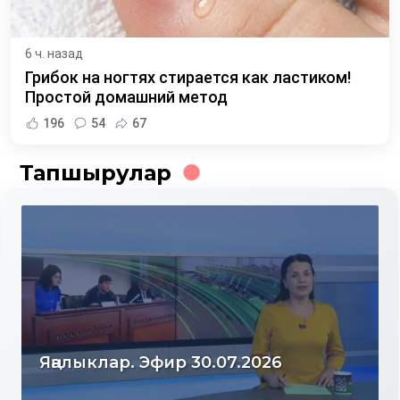
6 ч. назад
Грибок на ногтях стирается как ластиком!
Простой домашний метод
196
54
67
Тапшырулар
Яңалыклар. Эфир 30.07.2026