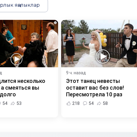
рлык яңалыклар
i
ад
9 ч. назад
длится несколько
Этот танец невесты
 а смеяться вы
оставит вас без слов!
 долго
Пересмотрела 10 раз
54
53
218
54
58