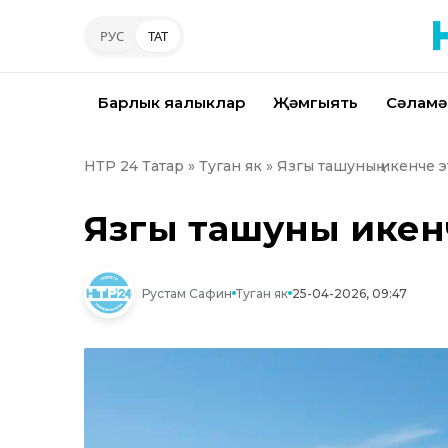
РУС
ТАТ
Барлык яңалыклар
Җәмгыять
Сәламә
НТР 24 Татар
»
Туган як
» Язгы ташуның икенче 
Язгы ташуның ике
Рустам Сафин
Туган як
25-04-2026, 09:47