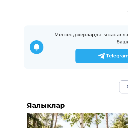
Мессенджерлардагы каналлар
башк
Telegra
Яңалыклар