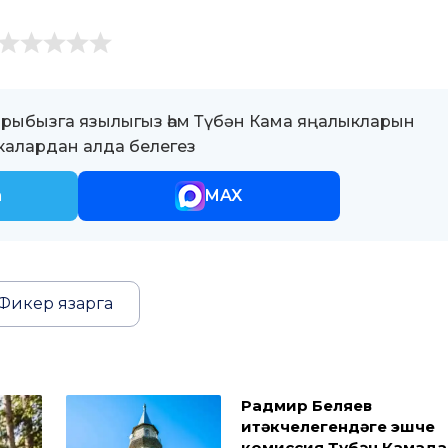
ыбызга язылыгыз һәм Түбән Кама яңалыкларын
алардан алда белегез
m
MAX
Фикер язарга
Радмир Беляев
җитәкчелегендәге эшче
комиссия Түбән Камада