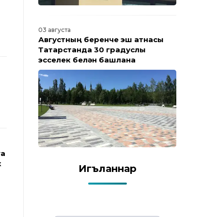
03 августа
Августның беренче эш атнасы
Татарстанда 30 градуслы
эсселек белән башлана
га
к
Игъланнар