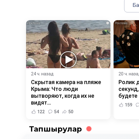
Ба
i
24 ч. назад
20 ч. наз
Скрытая камера на пляже
Ролик 
Крыма: Что люди
секунд,
вытворяют, когда их не
будете
видят...
159
122
54
50
Тапшырулар