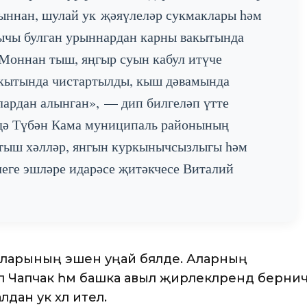
ыннан, шулай ук җәяүлеләр сукмаклары һәм
ычы булган урыннардан карны вакытында
 Моннан тыш, яңгыр суын кабул итүче
акытында чистартылды, кыш дәвамында
ардан алынган», — дип билгеләп үтте
дә Түбән Кама муниципаль районының
 тыш хәлләр, янгын куркынычсызлыгы һәм
еге эшләре идарәсе җитәкчесе Виталий
ларының эшен уңай бәяләде. Аларның
 Чапчак һәм башка авыл җирлекләрендә бернич
дан ук хәл ителә.