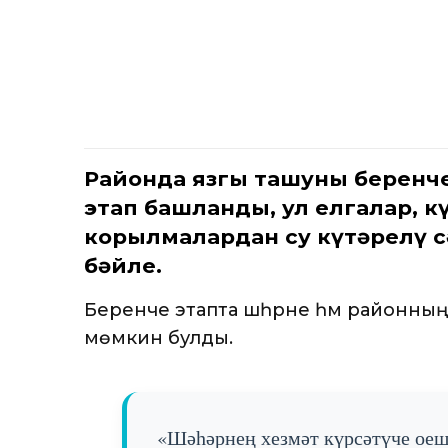
Районда язгы ташуның беренче
этап башланды, ул елгалар, 
корылмалардан су күтәрелү с
бәйле.
Беренче этапта шәһәрне һәм районның
мөмкин булды.
«Шәһәрнең хезмәт күрсәтүче оеш