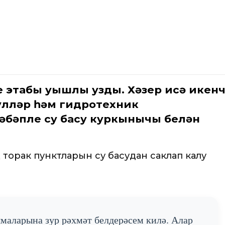
 этабы уңышлы узды. Хәзер исә икен
күлләр һәм гидротехник
әбәпле су басу куркынычы белән
 торак пунктларын су басудан саклап калу
маларына зур рәхмәт белдерәсем килә. Алар