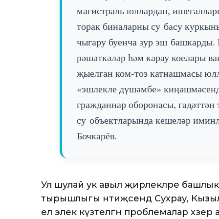
магистраль юллардан, ишегаллар
торак биналарны су басу куркын
чыгару буенча зур эш башкарды.
рәшәткәләр һәм карау коелары в
җыелган ком-тоз катнашмасы юлл
«эшлекле дүшәмбе» киңәшмәсен
гражданнар оборонасы, гадәттән
су объектларында кешеләр иминл
Бочкарёв.
Ул шулай ук авыл җирлекләре башлык
тырышлыгы нәтиҗәсендә Сухрау, Кызыл
ел элек күзәтелгән проблемалар хәзер ал