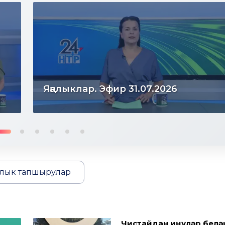
Яңалыклар. Эфир 31.07.2026
лык тапшырулар
Чистайдан җиңүләр белә