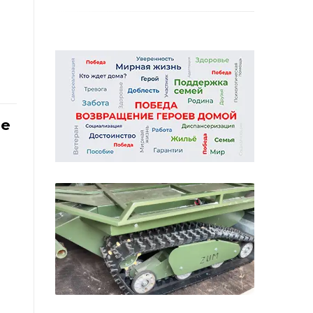
05 августа
Көймәң бармы — кагыйдәне
онытма: Кама елгасында 79
хокук бозу очрагы теркәлгән
05 августа
че
Түбән Кама районында яшәүче
102 яшьлек ветеран: «Мәчеткә
килгәч, күңелем сөенде»
04 августа
Түбән Кама мөхтәсибәте
яшьләре тарихи сәфәрдән
кайттылар