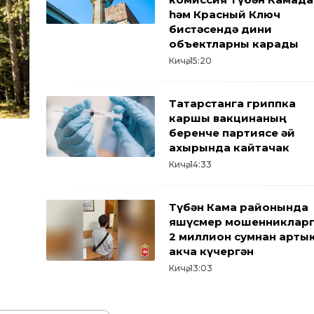
һәм Красный Ключ
бистәсендә дини
объектларны карады
Кичә, 15:20
Татарстанга гриппка
каршы вакцинаның
беренче партиясе җәй
ахырында кайтачак
Кичә, 14:33
Түбән Кама районында
яшүсмер мошенниклар
2 миллион сумнан арты
акча күчергән
Кичә, 13:03