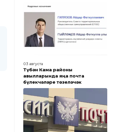
Барлык яңалыклар
03 августа
Түбән Кама районы
авылларында яңа почта
бүлекчәләре төзеләчәк