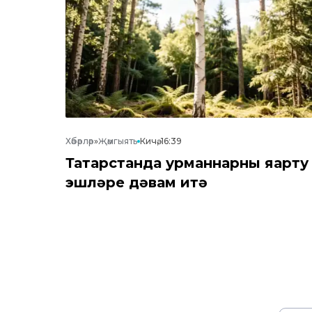
Хәбәрләр
»
Җәмгыять
Кичә, 16:39
Татарстанда урманнарны яңарту
эшләре дәвам итә