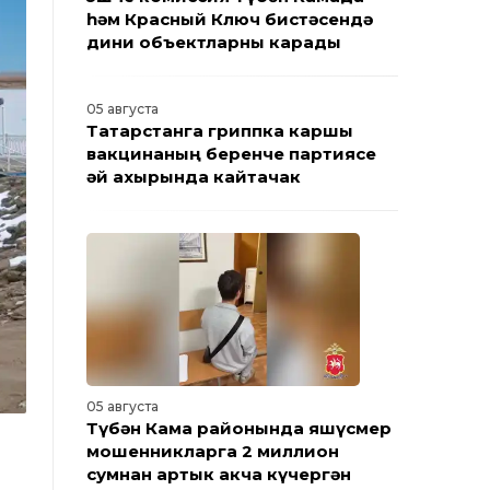
һәм Красный Ключ бистәсендә
дини объектларны карады
05 августа
Татарстанга гриппка каршы
вакцинаның беренче партиясе
җәй ахырында кайтачак
05 августа
Түбән Кама районында яшүсмер
мошенникларга 2 миллион
сумнан артык акча күчергән