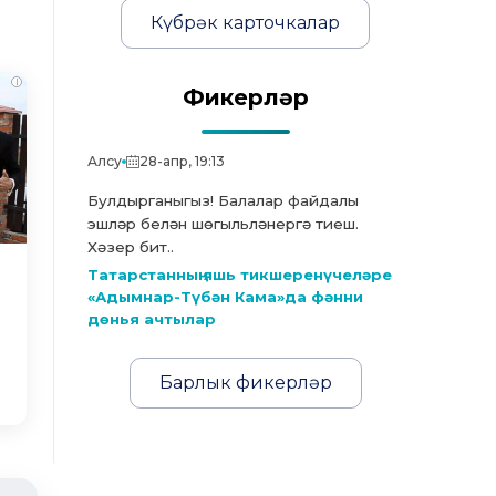
Күбрәк карточкалар
i
Фикерләр
Алсу
28-апр, 19:13
Булдырганыгыз! Балалар файдалы
эшләр белән шөгыльләнергә тиеш.
Хәзер бит..
Татарстанның яшь тикшеренүчеләре
«Адымнар-Түбән Кама»да фәнни
дөнья ачтылар
Барлык фикерләр