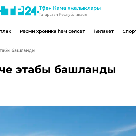
Түбән Кама яңалыклары
Татарстан Республикасы
тлек
Рәсми хроника һәм сәясәт
Һәлакәт
Спор
этабы башланды
нче этабы башланды