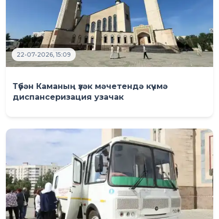
22-07-2026, 15:09
Түбән Каманың үзәк мәчетендә күчмә
диспансеризация узачак