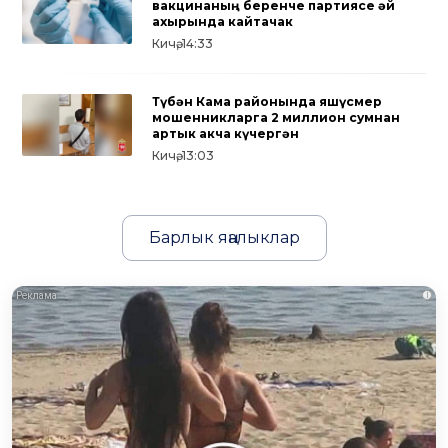
вакцинаның беренче партиясе җәй
ахырында кайтачак
Кичә, 14:33
Түбән Кама районында яшүсмер
мошенникларга 2 миллион сумнан
артык акча күчергән
Кичә, 13:03
Барлык яңалыклар
i