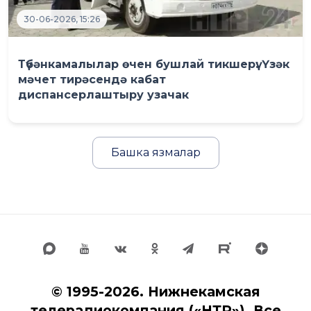
30-06-2026, 15:26
Түбәнкамалылар өчен бушлай тикшерү: Үзәк
мәчет тирәсендә кабат
диспансерлаштыру узачак
Башка язмалар
© 1995-2026. Нижнекамская
телерадиокомпания («НТР»). Все