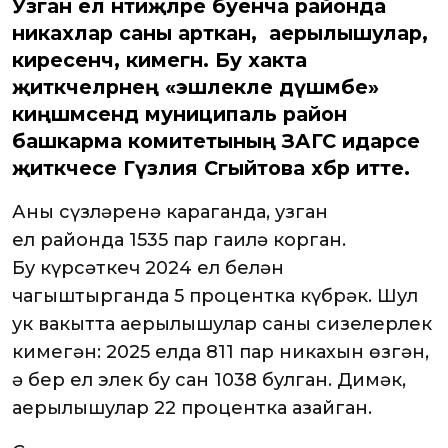
Узган ел нәтиҗәләре буенча районда
никахлар саны арткан, ә аерылышулар,
киресенчә, кимегән. Бу хакта
җитәкчеләрнең «эшлекле дүшәмбе»
киңәшмәсендә муниципаль район
башкарма комитетының ЗАГС идарәсе
җитәкчесе Гүзәлия Сәгыйтова хәбәр итте.
Аның сүзләренә караганда, узган
ел районда 1535 пар гаилә корган.
Бу күрсәткеч 2024 ел белән
чагыштырганда 5 процентка күбрәк. Шул
ук вакытта аерылышулар саны сизелерлек
кимегән: 2025 елда 811 пар никахын өзгән,
ә бер ел элек бу сан 1038 булган. Димәк,
аерылышулар 22 процентка азайган.