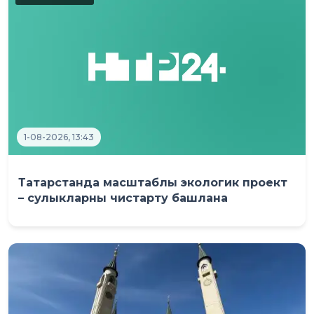
1-08-2026, 13:43
Татарстанда масштаблы экологик проект
– сулыкларны чистарту башлана