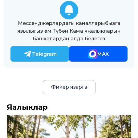
Мессенджерлардагы каналларыбызга
язылыгыз һәм Түбән Кама яңалыкларын
башкалардан алда белегез
Telegram
MAX
Фикер язарга
Яңалыклар