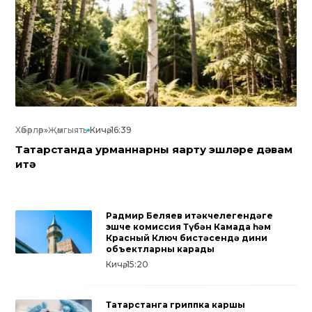
Хәбәрләр
»
Җәмгыять
Кичә, 16:39
Татарстанда урманнарны яңарту эшләре дәвам
итә
Радмир Беляев җитәкчелегендәге
эшче комиссия Түбән Камада һәм
Красный Ключ бистәсендә дини
объектларны карады
Кичә, 15:20
Татарстанга гриппка каршы