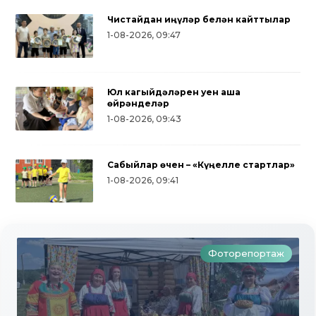
Чистайдан җиңүләр белән кайттылар
1-08-2026, 09:47
Юл кагыйдәләрен уен аша
өйрәнделәр
1-08-2026, 09:43
Сабыйлар өчен – «Күңелле стартлар»
Дуслык, милли 
1-08-2026, 09:41
уеннары: түбән
бәйрәмен зурла
Фоторепортаж