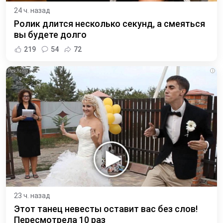
24 ч. назад
Ролик длится несколько секунд, а смеяться
вы будете долго
219
54
72
i
23 ч. назад
Этот танец невесты оставит вас без слов!
Пересмотрела 10 раз