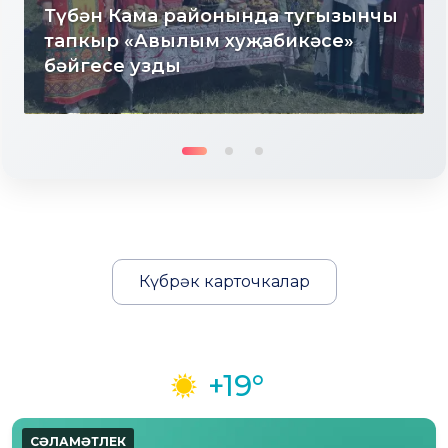
айонында тугызынчы
лым хуҗабикәсе»
Күбрәк карточкалар
+19°