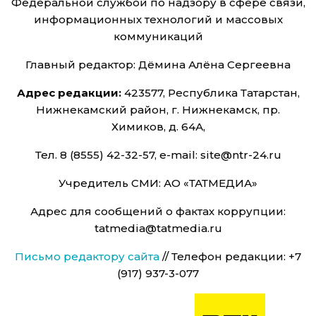
Федеральной службой по надзору в сфере связи,
информационных технологий и массовых
коммуникаций
Главный редактор: Дёмина Алёна Сергеевна
Адрес редакции:
423577, Республика Татарстан,
Нижнекамский район, г. Нижнекамск, пр.
Химиков, д. 64А,
Тел. 8 (8555) 42-32-57, e-mail: site@ntr-24.ru
Учредитель СМИ: АО «ТАТМЕДИА»
Адрес для сообщений о фактах коррупции:
tatmedia@tatmedia.ru
Письмо редактору сайта
// Телефон редакции: +7
(917) 937-3-077