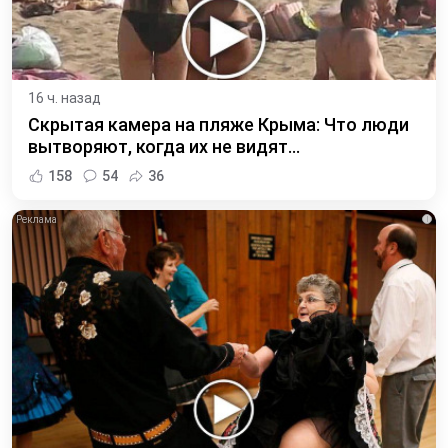
16 ч. назад
Скрытая камера на пляже Крыма: Что люди
вытворяют, когда их не видят...
158
54
36
i