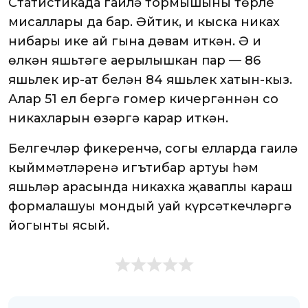
Статистикада гаилә тормышының төрле
мисаллары да бар. Әйтик, иң кыска никах
нибары ике ай гына дәвам иткән. Ә иң
өлкән яшьтәге аерылышкан пар — 86
яшьлек ир-ат белән 84 яшьлек хатын-кыз.
Алар 51 ел бергә гомер кичергәннән соң
никахларын өзәргә карар иткән.
Белгечләр фикеренчә, соңгы елларда гаилә
кыйммәтләренә игътибар артуы һәм
яшьләр арасында никахка җаваплы караш
формалашуы мондый уңай күрсәткечләргә
йогынты ясый.