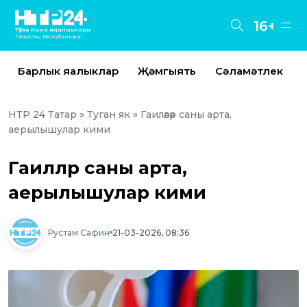
16+
Түбән Кама яңалыклары
Татарстан Республикасы
Барлык яңалыклар
Җәмгыять
Сәламәтлек
НТР 24 Татар
»
Туган як
» Гаиләләр саны арта,
аерылышулар кими
Гаиләләр саны арта,
аерылышулар кими
Рустам Сафин
21-03-2026, 08:36