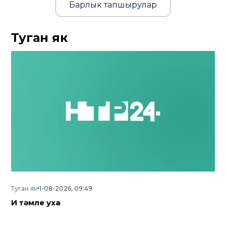
Барлык тапшырулар
Туган як
Туган як
1-08-2026, 09:49
Иң тәмле уха