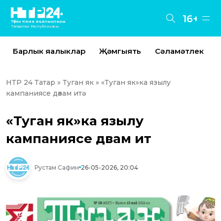
16+
Түбән Кама яңалыклары
Татарстан Республикасы
Барлык яңалыклар
Җәмгыять
Сәламәтлек
НТР 24 Татар
»
Туган як
» «Туган як»ка язылу
кампаниясе дәвам итә
«Туган як»ка язылу
кампаниясе дәвам итә
Рустам Сафин
26-05-2026, 20:04