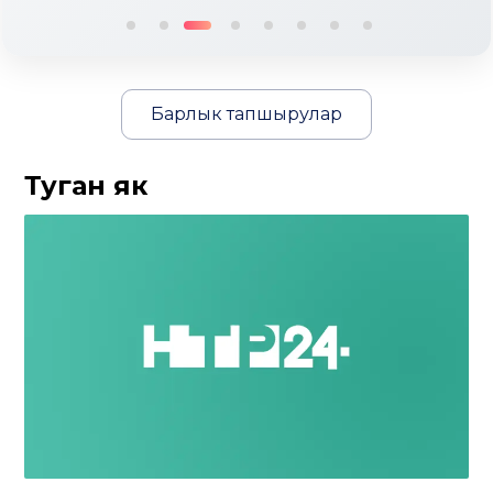
Барлык тапшырулар
Туган як