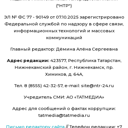
("НТР")
ЭЛ № ФС 77 - 90149 от 07.10.2025 зарегистрировано
Федеральной службой по надзору в сфере связи,
информационных технологий и массовых
коммуникаций
Главный редактор: Дёмина Алёна Сергеевна
Адрес редакции:
423577, Республика Татарстан,
Нижнекамский район, г. Нижнекамск, пр.
Химиков, д. 64А,
Тел. 8 (8555) 42-32-57, e-mail: site@ntr-24.ru
Учредитель СМИ: АО «ТАТМЕДИА»
Адрес для сообщений о фактах коррупции:
tatmedia@tatmedia.ru
Письмо редактору сайта
// Телефон редакции: +7