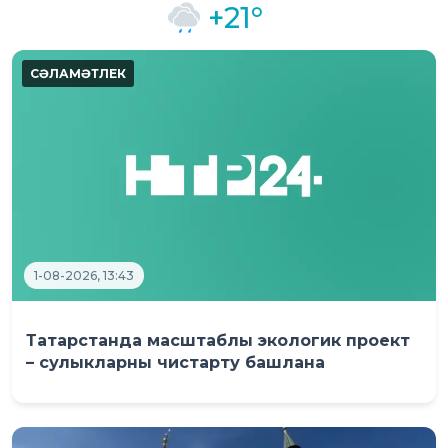
+21°
1-08-2026, 13:43
Татарстанда масштаблы экологик проект
– сулыкларны чистарту башлана