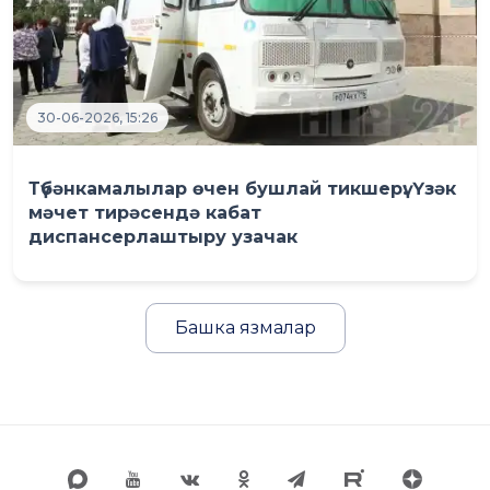
30-06-2026, 15:26
Түбәнкамалылар өчен бушлай тикшерү: Үзәк
мәчет тирәсендә кабат
диспансерлаштыру узачак
Башка язмалар