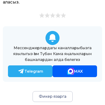
аласыз.
Мессенджерлардагы каналларыбызга
язылыгыз һәм Түбән Кама яңалыкларын
башкалардан алда белегез
Telegram
MAX
Фикер язарга