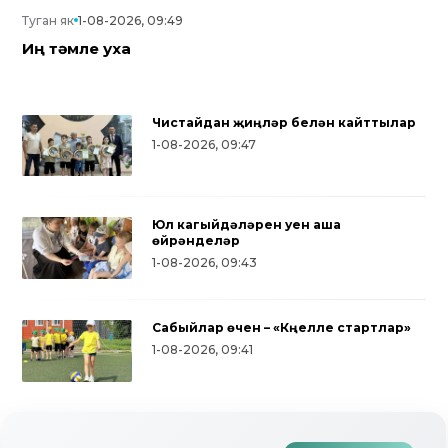
Туган як
1-08-2026, 09:49
Иң тәмле уха
Чистайдан җиңүләр белән кайттылар
1-08-2026, 09:47
Юл кагыйдәләрен уен аша
өйрәнделәр
1-08-2026, 09:43
Сабыйлар өчен – «Күңелле стартлар»
Түбән Кама районында тугызынчы
1-08-2026, 09:41
тапкыр «Авылым хуҗабикәсе»
бәйгесе узды