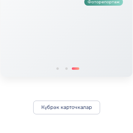
Фоторепортаж
Күбрәк карточкалар