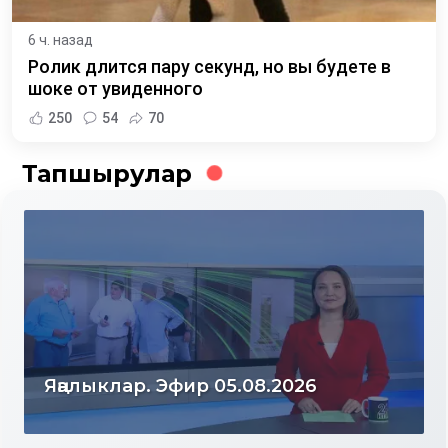
6 ч. назад
Ролик длится пару секунд, но вы будете в
шоке от увиденного
250
54
70
Тапшырулар
Яңалыклар. Эфир 04.08.2026