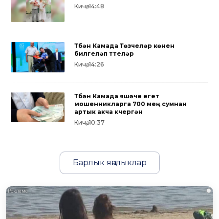
Кичә, 14:48
Түбән Камада Төзүчеләр көнен
билгеләп үттеләр
Кичә, 14:26
Түбән Камада яшәүче егет
мошенникларга 700 мең сумнан
артык акча күчергән
Кичә, 10:37
Барлык яңалыклар
i