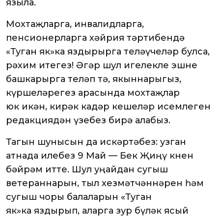
языла.
Мохтаҗларга, инвалидларга,
пенсионерларга хәйрия тәртибендә
«Туган як»ка яздырырга теләүчеләр булса,
рәхим итегез! Әгәр шул игелекле эшне
башкарырга теләп тә, якыннарыгыз,
күршеләрегез арасында мохтаҗлар
юк икән, кирәк кадәр кешеләр исемлеген
редакциядән үзебез бирә алабыз.
Тагын шунысын да искәртәбез: узган
атнада илебез 9 Май — Бөек Җиңү көнен
бәйрәм итте. Шул уңайдан сугыш
ветераннарын, тыл хезмәтчәннәрен һәм
сугыш чоры балаларын «Туган
як»ка яздырып, аларга зур бүләк ясый