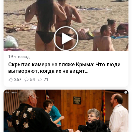
19 ч. назад
Скрытая камера на пляже Крыма: Что люди
вытворяют, когда их не видят...
267
54
71
i