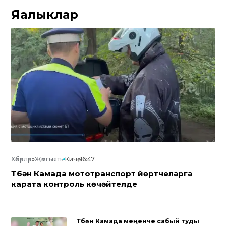
Яңалыклар
Хәбәрләр
»
Җәмгыять
Кичә, 16:47
Түбән Камада мототранспорт йөртүчеләргә
карата контроль көчәйтелде
Түбән Камада меңенче сабый туды