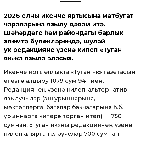
2026 елның икенче яртысына матбугат
чараларына язылу дәвам итә.
Шәһәрдәге һәм райондагы барлык
элемтә бүлекләрендә, шулай
ук редакциянең үзенә килеп «Туган
як»ка языла аласыз.
Икенче яртыеллыкта «Туган як» газетасын
өегезгә алдыру 1079 сум 94 тиен.
Редакциянең үзенә килеп, альтернатив
язылучылар (эш урыннарына,
мәктәпләргә, балалар бакчаларына һ.б.
урыннарга китерә торган итеп) — 750
сумнан, «Туган як»ны редакциянең үзенә
килеп алырга теләүчеләр 700 сумнан