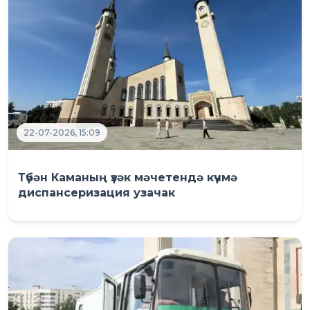
22-07-2026, 15:09
Түбән Каманың үзәк мәчетендә күчмә
диспансеризация узачак