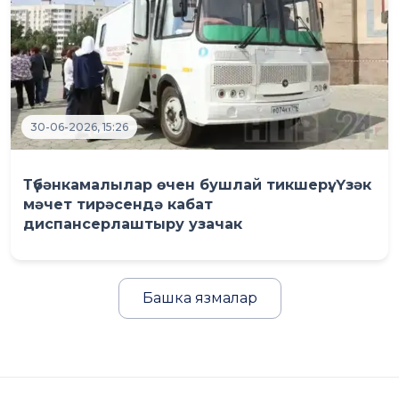
30-06-2026, 15:26
Түбәнкамалылар өчен бушлай тикшерү: Үзәк
мәчет тирәсендә кабат
диспансерлаштыру узачак
Башка язмалар