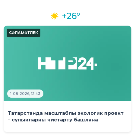
+26°
1-08-2026, 13:43
Татарстанда масштаблы экологик проект
– сулыкларны чистарту башлана