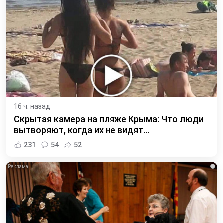
16 ч. назад
Скрытая камера на пляже Крыма: Что люди
вытворяют, когда их не видят...
231
54
52
i