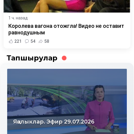
1 ч. назад
Королева вагона отожгла! Видео не оставит
равнодушным
221
54
58
Тапшырулар
Яңалыклар. Эфир 28.07.2026