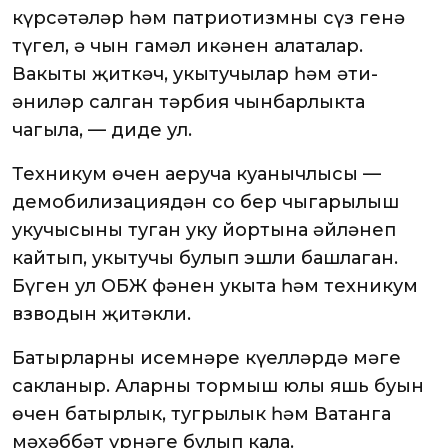
күрсәтәләр һәм патриотизмның сүз генә
түгел, ә чын гамәл икәнен аңлаталар.
Вакыты җиткәч, укытучылар һәм әти-
әниләр салган тәрбия чынбарлыкта
чагыла, — диде ул.
Техникум өчен аеруча куанычлысы —
демобилизациядән соң бер чыгарылыш
укучысының туган уку йортына әйләнеп
кайтып, укытучы булып эшли башлаган.
Бүген ул ОБЖ фәнен укыта һәм техникум
взводын җитәкли.
Батырларның исемнәре күңелләрдә мәңге
сакланыр. Аларның тормыш юлы яшь буын
өчен батырлык, тугрылык һәм Ватанга
мәхәббәт үрнәге булып кала.