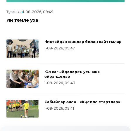
Туган як
1-08-2026, 09:49
Иң тәмле уха
Чистайдан җиңүләр белән кайттылар
1-08-2026, 09:47
Юл кагыйдәләрен уен аша
өйрәнделәр
1-08-2026, 09:43
Сабыйлар өчен – «Күңелле стартлар»
чы
1-08-2026, 09:41