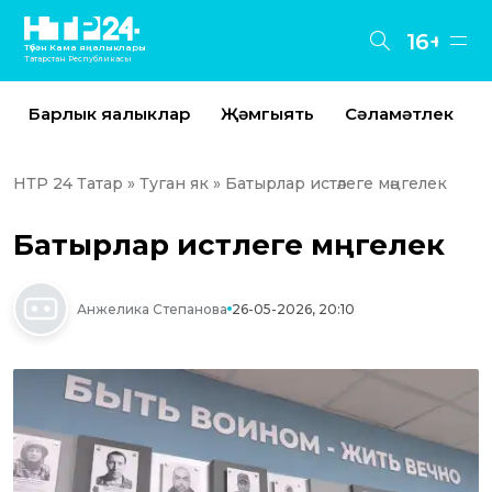
16+
Түбән Кама яңалыклары
Татарстан Республикасы
Барлык яңалыклар
Җәмгыять
Сәламәтлек
НТР 24 Татар
»
Туган як
» Батырлар истәлеге мәңгелек
Батырлар истәлеге мәңгелек
Анжелика Степанова
26-05-2026, 20:10