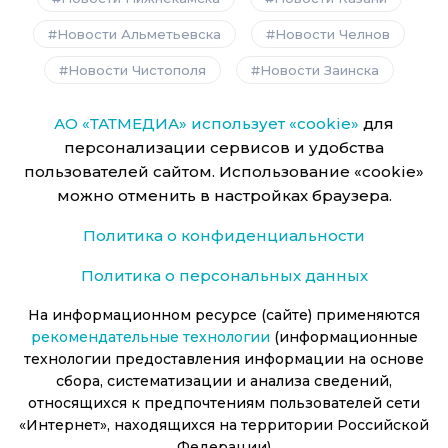
Новости Альметьевска
Новости Челнов
Новости Чистополя
Новости Заинска
АО «ТАТМЕДИА» использует «cookie»
для
персонализации сервисов и удобства
пользователей сайтом. Использование «cookie»
можно отменить в настройках браузера.
Политика о конфиденциальности
Политика о персональных данных
На информационном ресурсе (сайте) применяются
рекомендательные технологии
(информационные
технологии предоставления информации на основе
сбора, систематизации и анализа сведений,
относящихся к предпочтениям пользователей сети
«Интернет», находящихся на территории Российской
Федерации)