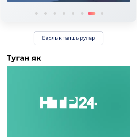
Барлык тапшырулар
Туган як