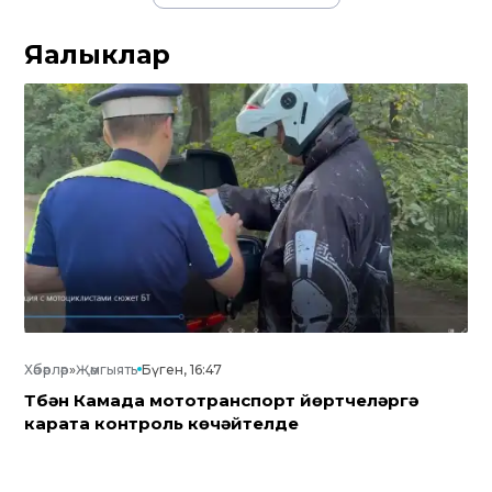
Яңалыклар
Хәбәрләр
»
Җәмгыять
Бүген, 16:47
Түбән Камада мототранспорт йөртүчеләргә
карата контроль көчәйтелде