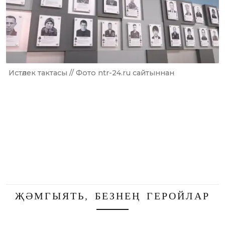
Истәлек тактасы // Фото ntr-24.ru сайтыннан
ҖӘМГЫЯТЬ
,
БЕЗНЕҢ ГЕРОЙЛАР