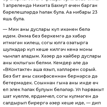
1 апрелендә Никита Бахмут өчен барган
бәрелешләрдә һәлак була. Аңа нибары 23
яшь була.
— Мин аның дуслары күп икәнен белә
идем. Әмма без беркемгә дә хәбәр
итмәгән килеш, соңгы юлга озатырга
шулкадәр күп кеше килгәч кенә моны
чынлап аңладым. Хәзер дә кайбер дуслары
аның юклыгын белми. Кемдер әле дә
«ВКонтакте» аша язып, хәлләрен сорый.
Без бит аның сәхифәсеннән бернәрсә дә
бетермәдек. Соңыннан гына аның инде өч
ел элек һәлак булуын беләләр. Ул һәрвакыт
шат күңелле, ярдәмчел, соңгы күлмәген дә
салдырып бирергә әзер кеше иде, — дип