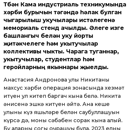
Түбән Кама индустриаль техникумында
хәрби бурычын үтәгәндә һәлак булган
чыгарылыш укучылары истәлегенә
мемориаль стенд ачылды. Әлеге изге
башлангыч белән уку йорты
җитәкчелеге һәм укытучылар
коллективы чыкты. Чарага туганнар,
укытучылар, студентлар һәм
геройларның якыннары җыелды.
Анастасия Андронова улы Никитаның
махсус хәрби операция зонасында хезмәт
итүен ул китеп баргач кына белә. Никита
әнисенә эшкә китүен әйтә. Ана кеше
улының күз яшьләре белән саубуллашуын
күрсә дә, моның сәбәбен соңрак кына аңлый.
Бу аларның соңгы очрашуы була. 2023 елның