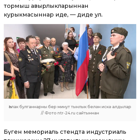
тормыш авырлыкларыннан
курыкмасыннар иде, — диде ул.
Һәлак булганнарны бер минут тынлык белән искә алдылар
// Фото ntr-24.ru сайтыннан
Бүген мемориаль стендта индустриаль