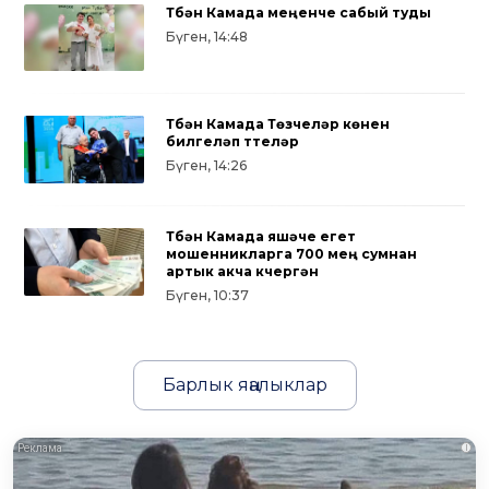
Түбән Камада меңенче сабый туды
Бүген, 14:48
Түбән Камада Төзүчеләр көнен
билгеләп үттеләр
Бүген, 14:26
Түбән Камада яшәүче егет
мошенникларга 700 мең сумнан
артык акча күчергән
Бүген, 10:37
Барлык яңалыклар
i