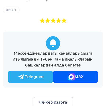
МХО
Мессенджерлардагы каналларыбызга
язылыгыз һәм Түбән Кама яңалыкларын
башкалардан алда белегез
Telegram
MAX
Фикер язарга