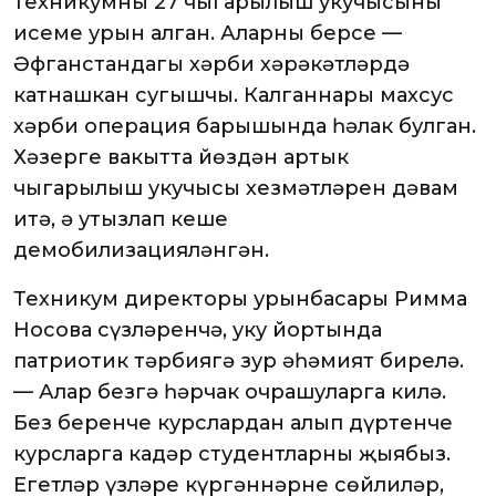
техникумның 27 чыгарылыш укучысының
исеме урын алган. Аларның берсе —
Әфганстандагы хәрби хәрәкәтләрдә
катнашкан сугышчы. Калганнары махсус
хәрби операция барышында һәлак булган.
Хәзерге вакытта йөздән артык
чыгарылыш укучысы хезмәтләрен дәвам
итә, ә утызлап кеше
демобилизацияләнгән.
Техникум директоры урынбасары Римма
Носова сүзләренчә, уку йортында
патриотик тәрбиягә зур әһәмият бирелә.
— Алар безгә һәрчак очрашуларга килә.
Без беренче курслардан алып дүртенче
курсларга кадәр студентларны җыябыз.
Егетләр үзләре күргәннәрне сөйлиләр,