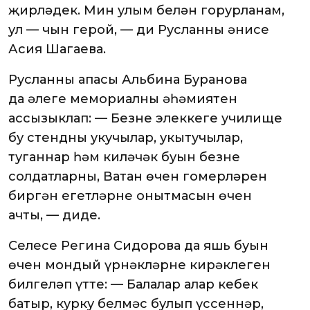
җирләдек. Мин улым белән горурланам,
ул — чын герой, — ди Русланның әнисе
Асия Шагаева.
Русланның апасы Альбина Буранова
да әлеге мемориалның әһәмиятен
ассызыклап: — Безнең элеккеге училище
бу стендны укучылар, укытучылар,
туганнар һәм киләчәк буын безнең
солдатларны, Ватан өчен гомерләрен
биргән егетләрне онытмасын өчен
ачты, — диде.
Сеңлесе Регина Сидорова да яшь буын
өчен мондый үрнәкләрнең кирәклеген
билгеләп үтте: — Балалар алар кебек
батыр, курку белмәс булып үссеннәр,