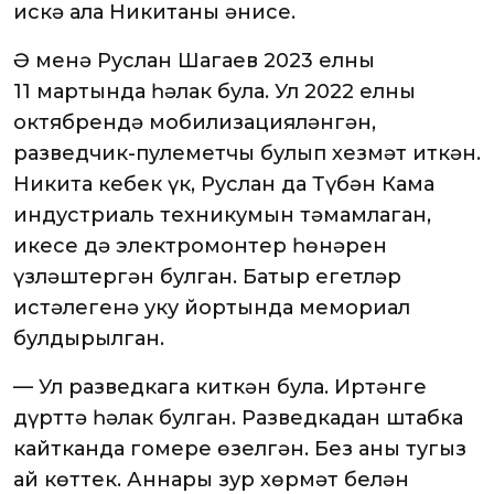
искә ала Никитаның әнисе.
Ә менә Руслан Шагаев 2023 елның
11 мартында һәлак була. Ул 2022 елның
октябрендә мобилизацияләнгән,
разведчик-пулеметчы булып хезмәт иткән.
Никита кебек үк, Руслан да Түбән Кама
индустриаль техникумын тәмамлаган,
икесе дә электромонтер һөнәрен
үзләштергән булган. Батыр егетләр
истәлегенә уку йортында мемориал
булдырылган.
— Ул разведкага киткән була. Иртәнге
дүрттә һәлак булган. Разведкадан штабка
кайтканда гомере өзелгән. Без аны тугыз
ай көттек. Аннары зур хөрмәт белән