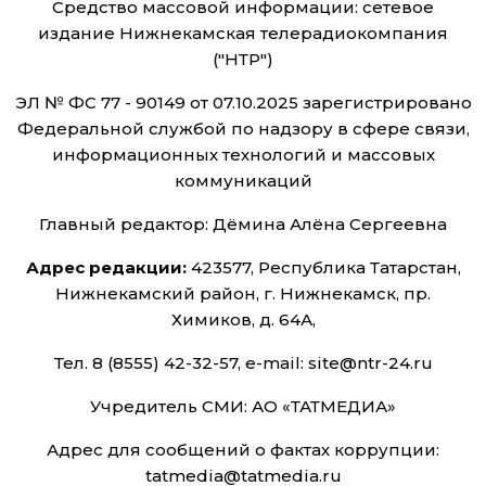
Средство массовой информации: сетевое
издание Нижнекамская телерадиокомпания
("НТР")
ЭЛ № ФС 77 - 90149 от 07.10.2025 зарегистрировано
Федеральной службой по надзору в сфере связи,
информационных технологий и массовых
коммуникаций
Главный редактор: Дёмина Алёна Сергеевна
Адрес редакции:
423577, Республика Татарстан,
Нижнекамский район, г. Нижнекамск, пр.
Химиков, д. 64А,
Тел. 8 (8555) 42-32-57, e-mail: site@ntr-24.ru
Учредитель СМИ: АО «ТАТМЕДИА»
Адрес для сообщений о фактах коррупции:
tatmedia@tatmedia.ru