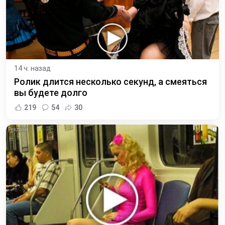
14 ч. назад
Ролик длится несколько секунд, а смеяться
вы будете долго
219
54
30
i