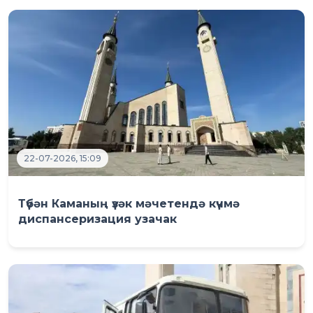
22-07-2026, 15:09
Түбән Каманың үзәк мәчетендә күчмә
диспансеризация узачак