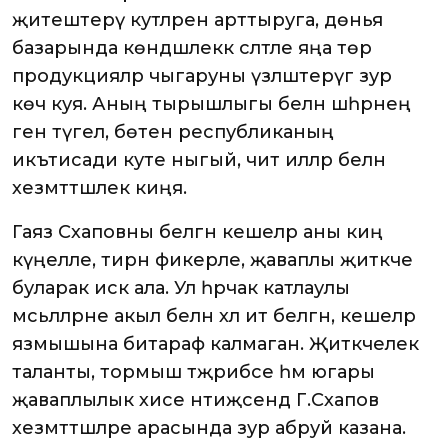
җитештерү куәтләрен арттыруга, дөнья
базарында көндәшлеккә сәләтле яңа төр
продукцияләр чыгаруны үзләштерүгә зур
көч куя. Аның тырышлыгы белән шәһәрнең
генә түгел, бөтен республиканың
икътисади куәте ныгый, чит илләр белән
хезмәттәшлек киңәя.
Гаяз Сәхаповны белгән кешеләр аны киң
күңелле, тирән фикерле, җаваплы җитәкче
буларак искә ала. Ул һәрчак катлаулы
мәсьәләләрне акыл белән хәл итә белгән, кешеләр
язмышына битараф калмаган. Җитәкчелек
таланты, тормыш тәҗрибәсе һәм югары
җаваплылык хисе нәтиҗәсендә Г.Сәхапов
хезмәттәшләре арасында зур абруй казана.