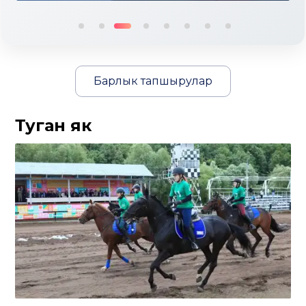
Барлык тапшырулар
Туган як