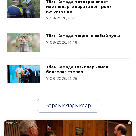
Түбән Камада мототранспорт
йөртүчеләргә карата контроль
көчәйтелде
7-08-2026, 16:47
Түбән Камада меңенче сабый туды
7-08-2026, 14:48
Түбән Камада Төзүчеләр көнен
билгеләп үттеләр
7-08-2026, 14:26
Барлык яңалыклар
i