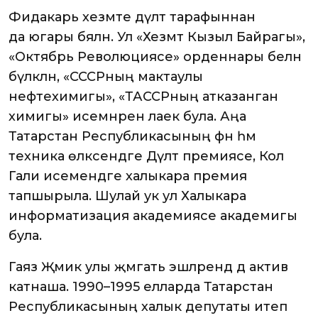
Фидакарь хезмәте дәүләт тарафыннан
да югары бәяләнә. Ул «Хезмәт Кызыл Байрагы»,
«Октябрь Революциясе» орденнары белән
бүләкләнә, «СССРның мактаулы
нефтехимигы», «ТАССРның атказанган
химигы» исемнәренә лаек була. Аңа
Татарстан Республикасының фән һәм
техника өлкәсендәге Дәүләт премиясе, Кол
Гали исемендәге халыкара премия
тапшырыла. Шулай ук ул Халыкара
информатизация академиясе академигы
була.
Гаяз Җәмик улы җәмәгать эшләрендә дә актив
катнаша. 1990–1995 елларда Татарстан
Республикасының халык депутаты итеп