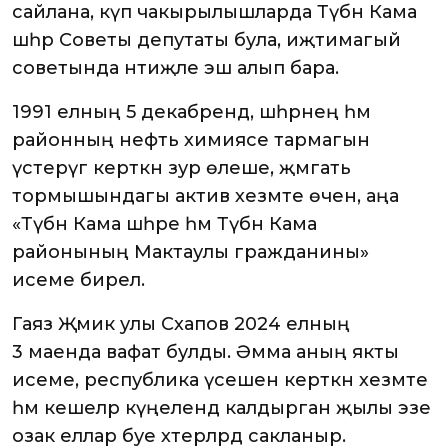
сайлана, күп чакырылышларда Түбән Кама
шәһәр Советы депутаты була, иҗтимагый
советында нәтиҗәле эш алып бара.
1991 елның 5 декабрендә, шәһәрнең һәм
районның нефть химиясе тармагын
үстерүгә керткән зур өлеше, җәмәгать
тормышындагы актив хезмәте өчен, аңа
«Түбән Кама шәһәре һәм Түбән Кама
районының Мактаулы гражданины»
исеме бирелә.
Гаяз Җәмик улы Сәхапов 2024 елның
3 маенда вафат булды. Әмма аның якты
исеме, республика үсешенә керткән хезмәте
һәм кешеләр күңелендә калдырган җылы эзе
озак еллар буе хәтерләрдә сакланыр.