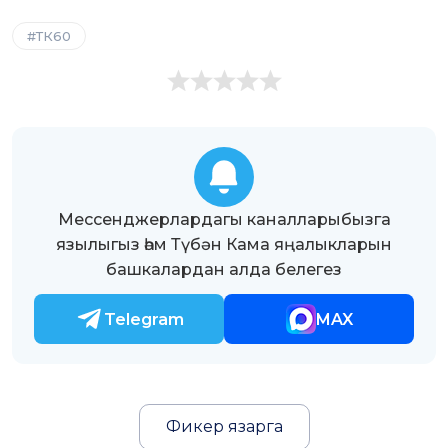
ТК60
Мессенджерлардагы каналларыбызга
язылыгыз һәм Түбән Кама яңалыкларын
башкалардан алда белегез
Telegram
MAX
Фикер язарга