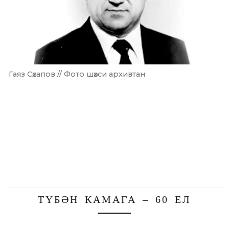
Гаяз Сәхапов // Фото шәхси архивтан
ТҮБӘН КАМАГА – 60 ЕЛ