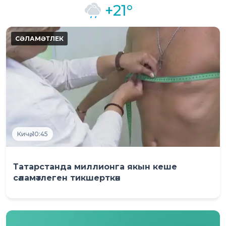
+21°
Кичә, 10:45
Татарстанда миллионга якын кеше
сәламәтлеген тикшерткән