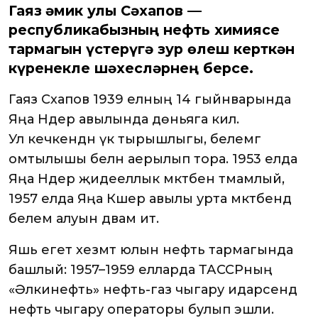
Гаяз Җәмик улы Сәхапов —
республикабызның нефть химиясе
тармагын үстерүгә зур өлеш керткән
күренекле шәхесләрнең берсе.
Гаяз Сәхапов 1939 елның 14 гыйнварында
Яңа Нәдер авылында дөньяга килә.
Ул кечкенәдән үк тырышлыгы, белемгә
омтылышы белән аерылып тора. 1953 елда
Яңа Нәдер җидееллык мәктәбен тәмамлый, ә
1957 елда Яңа Кәшер авылы урта мәктәбендә
белем алуын дәвам итә.
Яшь егет хезмәт юлын нефть тармагында
башлый: 1957–1959 елларда ТАССРның
«Әлкинефть» нефть-газ чыгару идарәсендә
нефть чыгару операторы булып эшли.