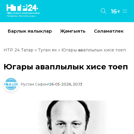
16+
Түбән Кама яңалыклары
Татарстан Республикасы
Барлык яңалыклар
Җәмгыять
Сәламәтлек
НТР 24 Татар
»
Туган як
» Югары җаваплылык хисе тоеп
Югары җаваплылык хисе тоеп
Рустам Сафин
26-05-2026, 20:13