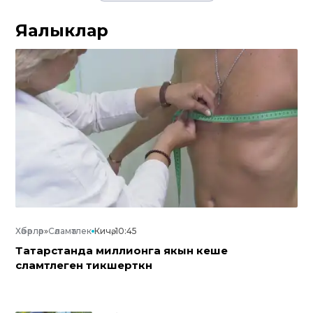
Яңалыклар
Хәбәрләр
»
Сәламәтлек
Кичә, 10:45
Татарстанда миллионга якын кеше
сәламәтлеген тикшерткән