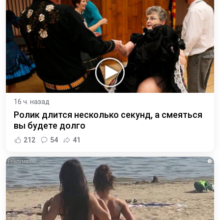
16 ч. назад
Ролик длится несколько секунд, а смеяться
вы будете долго
212
54
41
i