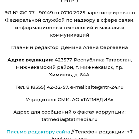
("НТР")
ЭЛ № ФС 77 - 90149 от 07.10.2025 зарегистрировано
Федеральной службой по надзору в сфере связи,
информационных технологий и массовых
коммуникаций
Главный редактор: Дёмина Алёна Сергеевна
Адрес редакции:
423577, Республика Татарстан,
Нижнекамский район, г. Нижнекамск, пр.
Химиков, д. 64А,
Тел. 8 (8555) 42-32-57, e-mail: site@ntr-24.ru
Учредитель СМИ: АО «ТАТМЕДИА»
Адрес для сообщений о фактах коррупции:
tatmedia@tatmedia.ru
Письмо редактору сайта
// Телефон редакции: +7