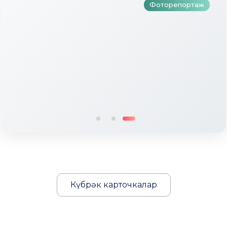
Фоторепортаж
Күбрәк карточкалар