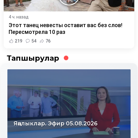
4 ч. назад
Этот танец невесты оставит вас без слов!
Пересмотрела 10 раз
219
54
76
Тапшырулар
Яңалыклар. Эфир 04.08.2026