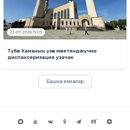
22-07-2026, 15:09
Түбән Каманың үзәк мәчетендә күчмә
диспансеризация узачак
Башка язмалар