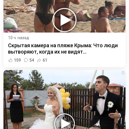
10 ч. назад
Скрытая камера на пляже Крыма: Что люди
вытворяют, когда их не видят...
159
54
61
i