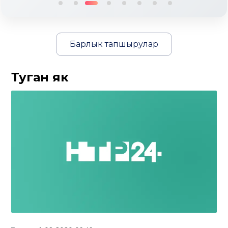
Барлык тапшырулар
Туган як