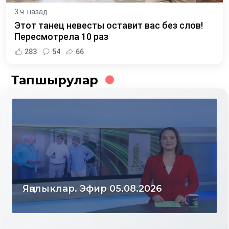
3 ч. назад
Этот танец невесты оставит вас без слов!
Пересмотрела 10 раз
283
54
66
Тапшырулар
Яңалыклар. Эфир 04.08.2026