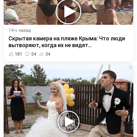
14 ч. назад
Скрытая камера на пляже Крыма: Что люди
вытворяют, когда их не видят...
181
54
34
i