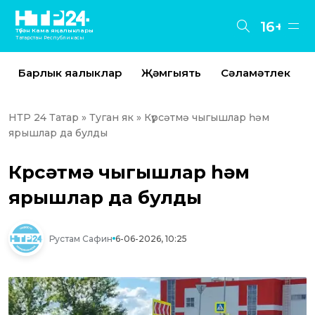
16+
Түбән Кама яңалыклары
Татарстан Республикасы
Барлык яңалыклар
Җәмгыять
Сәламәтлек
НТР 24 Татар
»
Туган як
» Күрсәтмә чыгышлар һәм
ярышлар да булды
Күрсәтмә чыгышлар һәм
ярышлар да булды
Рустам Сафин
6-06-2026, 10:25