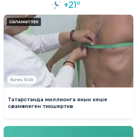
+21°
Бүген, 10:45
Татарстанда миллионга якын кеше
сәламәтлеген тикшерткән