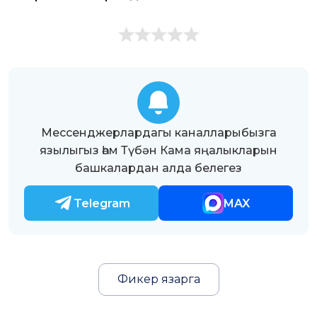
Мессенджерлардагы каналларыбызга
язылыгыз һәм Түбән Кама яңалыкларын
башкалардан алда белегез
Telegram
MAX
Фикер язарга