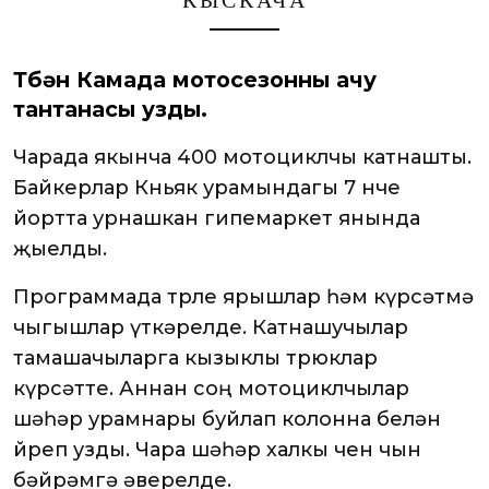
КЫСКАЧА
Түбән Камада мотосезонны ачу
тантанасы узды.
Чарада якынча 400 мотоциклчы катнашты.
Байкерлар Көньяк урамындагы 7 нче
йортта урнашкан гипемаркет янында
җыелды.
Программада төрле ярышлар һәм күрсәтмә
чыгышлар үткәрелде. Катнашучылар
тамашачыларга кызыклы трюклар
күрсәтте. Аннан соң мотоциклчылар
шәһәр урамнары буйлап колонна белән
йөреп узды. Чара шәһәр халкы өчен чын
бәйрәмгә әверелде.