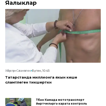
Яңалыклар
Хәбәрләр
»
Сәламәтлек
Бүген, 10:45
Татарстанда миллионга якын кеше
сәламәтлеген тикшерткән
Түбән Камада мототранспорт
йөртүчеләргә карата контроль