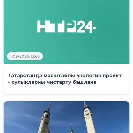
1-08-2026, 13:43
Татарстанда масштаблы экологик проект
– сулыкларны чистарту башлана