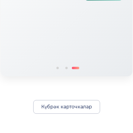
Түбән Кама районында тугызынчы
тапкыр «Авылым хуҗабикәсе»
бәйгесе узды
Күбрәк карточкалар