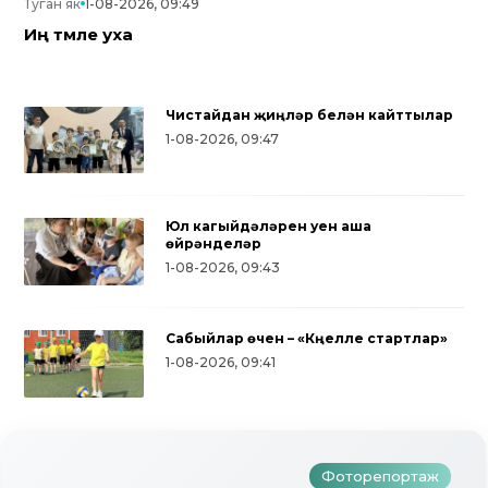
Туган як
1-08-2026, 09:49
Иң тәмле уха
Чистайдан җиңүләр белән кайттылар
1-08-2026, 09:47
Юл кагыйдәләрен уен аша
өйрәнделәр
1-08-2026, 09:43
Сабыйлар өчен – «Күңелле стартлар»
1-08-2026, 09:41
Фоторепортаж