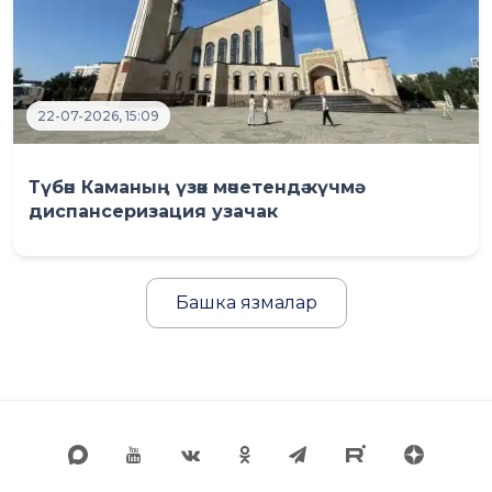
22-07-2026, 15:09
Түбән Каманың үзәк мәчетендә күчмә
диспансеризация узачак
Башка язмалар