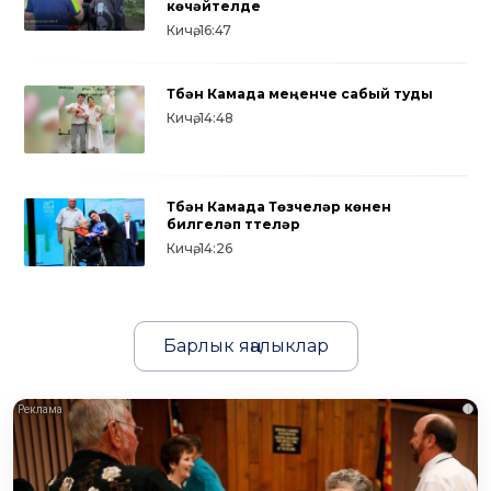
көчәйтелде
Кичә, 16:47
Түбән Камада меңенче сабый туды
Кичә, 14:48
Түбән Камада Төзүчеләр көнен
билгеләп үттеләр
Кичә, 14:26
Барлык яңалыклар
i