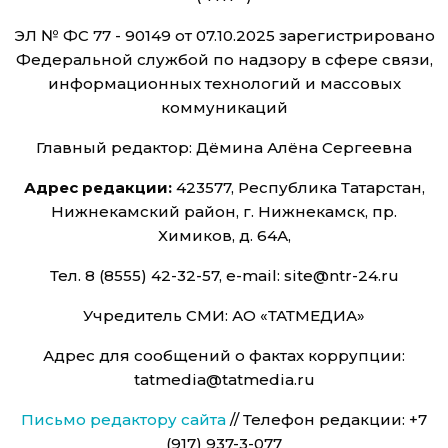
ЭЛ № ФС 77 - 90149 от 07.10.2025 зарегистрировано
Федеральной службой по надзору в сфере связи,
информационных технологий и массовых
коммуникаций
Главный редактор: Дёмина Алёна Сергеевна
Адрес редакции:
423577, Республика Татарстан,
Нижнекамский район, г. Нижнекамск, пр.
Химиков, д. 64А,
Тел. 8 (8555) 42-32-57, e-mail: site@ntr-24.ru
Учредитель СМИ: АО «ТАТМЕДИА»
Адрес для сообщений о фактах коррупции:
tatmedia@tatmedia.ru
Письмо редактору сайта
// Телефон редакции: +7
(917) 937-3-077