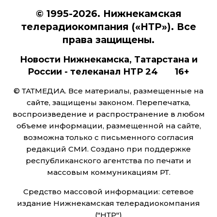
© 1995-2026. Нижнекамская
телерадиокомпания («НТР»). Все
права защищены.
Новости Нижнекамска, Татарстана и
России - телеканал НТР 24 16+
© ТАТМЕДИА. Все материалы, размещенные на
сайте, защищены законом. Перепечатка,
воспроизведение и распространение в любом
объеме информации, размещенной на сайте,
возможна только с письменного согласия
редакций СМИ. Создано при поддержке
республиканского агентства по печати и
массовым коммуникациям РТ.
Средство массовой информации: сетевое
издание Нижнекамская телерадиокомпания
("НТР")