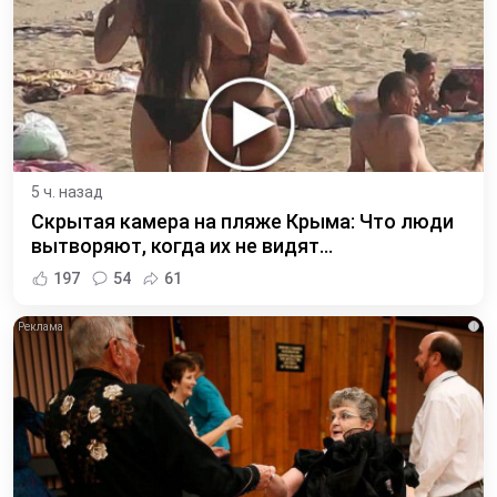
5 ч. назад
Скрытая камера на пляже Крыма: Что люди
вытворяют, когда их не видят...
197
54
61
i