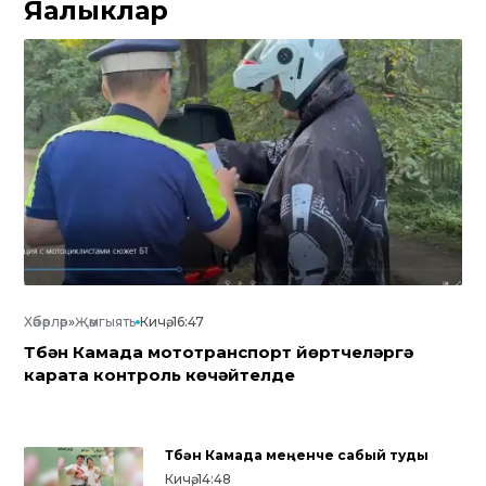
Яңалыклар
Хәбәрләр
»
Җәмгыять
Кичә, 16:47
Түбән Камада мототранспорт йөртүчеләргә
карата контроль көчәйтелде
Түбән Камада меңенче сабый туды
Кичә, 14:48