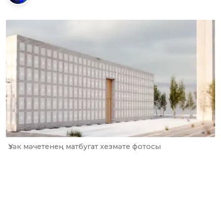
Үзәк мәчетенең матбугат хезмәте фотосы