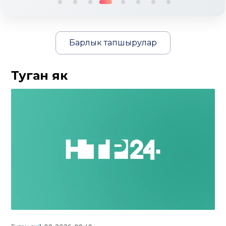
Барлык тапшырулар
Туган як