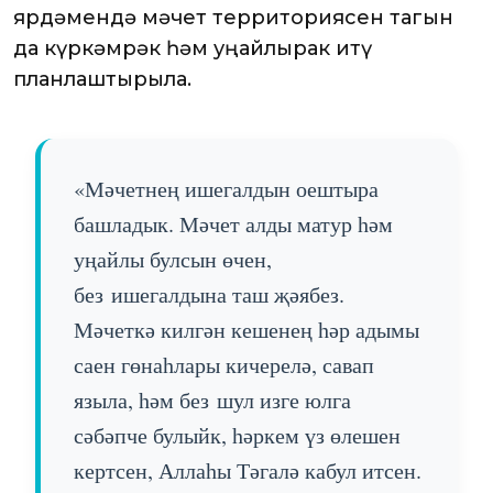
ярдәмендә мәчет территориясен тагын
да күркәмрәк һәм уңайлырак итү
планлаштырыла.
«Мәчетнең ишегалдын оештыра
башладык. Мәчет алды матур һәм
уңайлы булсын өчен,
без ишегалдына таш җәябез.
Мәчеткә килгән кешенең һәр адымы
саен гөнаһлары кичерелә, савап
языла, һәм без шул изге юлга
сәбәпче булыйк, һәркем үз өлешен
кертсен, Аллаһы Тәгалә кабул итсен.