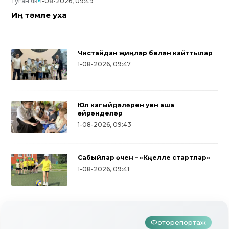
Туган як
1-08-2026, 09:49
Иң тәмле уха
Чистайдан җиңүләр белән кайттылар
1-08-2026, 09:47
Юл кагыйдәләрен уен аша
өйрәнделәр
1-08-2026, 09:43
Сабыйлар өчен – «Күңелле стартлар»
Түбән Кама районында тугызынчы
1-08-2026, 09:41
тапкыр «Авылым хуҗабикәсе»
бәйгесе узды
Фоторепортаж