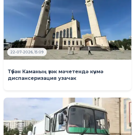
22-07-2026, 15:09
Түбән Каманың үзәк мәчетендә күчмә
диспансеризация узачак