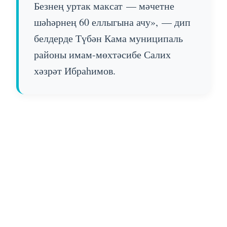
Безнең уртак максат — мәчетне
шәһәрнең 60 еллыгына ачу», — дип
белдерде Түбән Кама муниципаль
районы имам-мөхтәсибе Салих
хәзрәт Ибраһимов.