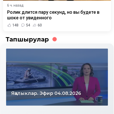
6 ч. назад
Ролик длится пару секунд, но вы будете в
шоке от увиденного
148
54
60
Тапшырулар
Яңалыклар. Эфир 04.08.2026