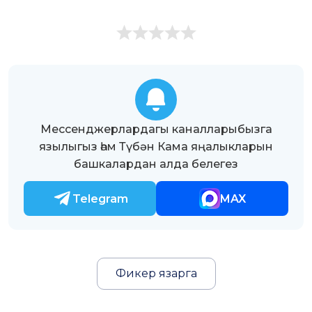
Мессенджерлардагы каналларыбызга
язылыгыз һәм Түбән Кама яңалыкларын
башкалардан алда белегез
Telegram
MAX
Фикер язарга