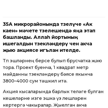
35А микрорайонында төзелүче «Ак
каен» мәчете төзелешендә яңа этап
башланды. Аллаһ йортының
ишегалдын төзекләндерү өчен акча
җыю акциясе игълан ителде.
Төп эшләрнең берсе булып брусчатка җәю
тора. Проект буенча, 1 квадрат метр
мәйданны төзекләндерү бәясе якынча
3800–4000 сум тәшкил итә.
Акция кысаларында барлык теләге булган
кешеләрне изге эшкә үз өлешләрен
кертергә чакыралар. Җыелган акча