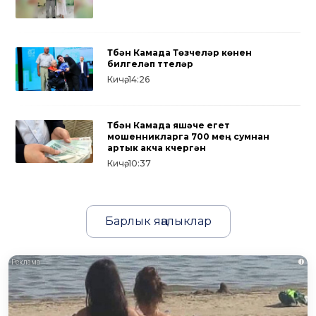
Түбән Камада Төзүчеләр көнен
билгеләп үттеләр
Кичә, 14:26
Түбән Камада яшәүче егет
мошенникларга 700 мең сумнан
артык акча күчергән
Кичә, 10:37
Барлык яңалыклар
i