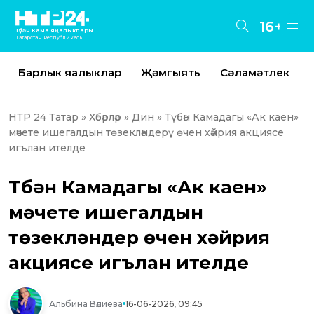
16+
Түбән Кама яңалыклары
Татарстан Республикасы
Барлык яңалыклар
Җәмгыять
Сәламәтлек
НТР 24 Татар
»
Хәбәрләр
»
Дин
» Түбән Камадагы «Ак каен»
мәчете ишегалдын төзекләндерү өчен хәйрия акциясе
игълан ителде
Түбән Камадагы «Ак каен»
мәчете ишегалдын
төзекләндерү өчен хәйрия
акциясе игълан ителде
Альбина Вәлиева
16-06-2026, 09:45