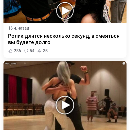
16 ч. назад
Ролик длится несколько секунд, а смеяться
вы будете долго
286
54
35
i