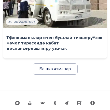
30-06-2026, 15:26
Түбәнкамалылар өчен бушлай тикшерү: Үзәк
мәчет тирәсендә кабат
диспансерлаштыру узачак
Башка язмалар