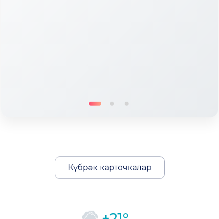
Күбрәк карточкалар
+21°