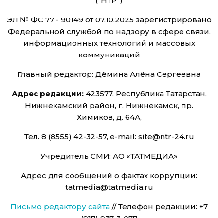
("НТР")
ЭЛ № ФС 77 - 90149 от 07.10.2025 зарегистрировано
Федеральной службой по надзору в сфере связи,
информационных технологий и массовых
коммуникаций
Главный редактор: Дёмина Алёна Сергеевна
Адрес редакции:
423577, Республика Татарстан,
Нижнекамский район, г. Нижнекамск, пр.
Химиков, д. 64А,
Тел. 8 (8555) 42-32-57, e-mail: site@ntr-24.ru
Учредитель СМИ: АО «ТАТМЕДИА»
Адрес для сообщений о фактах коррупции:
tatmedia@tatmedia.ru
Письмо редактору сайта
// Телефон редакции: +7