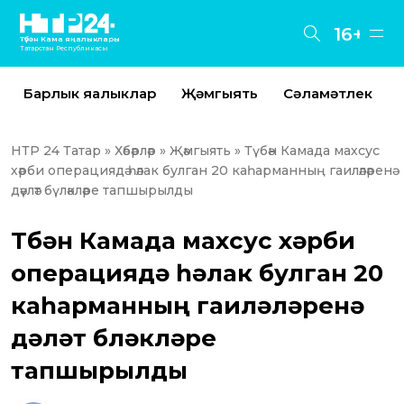
16+
Түбән Кама яңалыклары
Татарстан Республикасы
Барлык яңалыклар
Җәмгыять
Сәламәтлек
НТР 24 Татар
»
Хәбәрләр
»
Җәмгыять
» Түбән Камада махсус
хәрби операциядә һәлак булган 20 каһарманның гаиләләренә
дәүләт бүләкләре тапшырылды
Түбән Камада махсус хәрби
операциядә һәлак булган 20
каһарманның гаиләләренә
дәүләт бүләкләре
тапшырылды