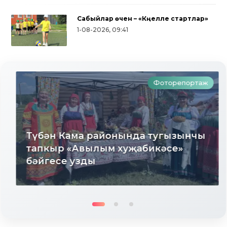
Сабыйлар өчен – «Күңелле стартлар»
1-08-2026, 09:41
Фоторепортаж
Түбән Кама районында тугызынчы
тапкыр «Авылым хуҗабикәсе»
бәйгесе узды