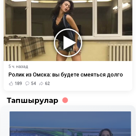
5 ч. назад
Ролик из Омска: вы будете смеяться долго
189
54
62
Тапшырулар