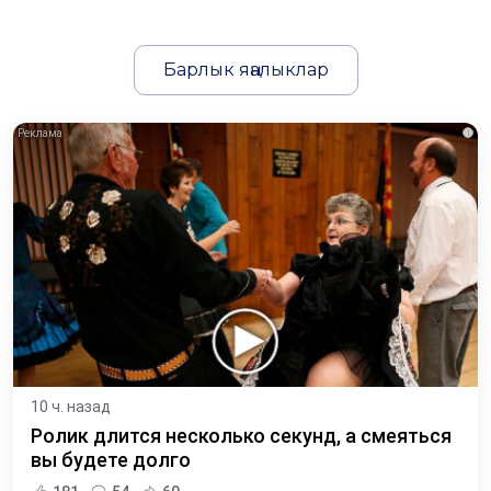
Барлык яңалыклар
i
10 ч. назад
Ролик длится несколько секунд, а смеяться
вы будете долго