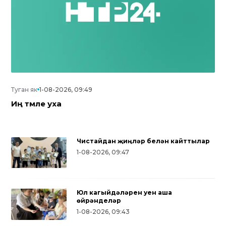
Туган як
1-08-2026, 09:49
Иң тәмле уха
Чистайдан җиңүләр белән кайттылар
1-08-2026, 09:47
Юл кагыйдәләрен уен аша
өйрәнделәр
1-08-2026, 09:43