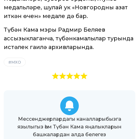
медальләре, шулай ук «Новгородны азат
иткән өчен» медале дә бар.
Түбән Кама мэры Радмир Беляев
ассызыклаганча, түбәнкамалылар турында
истәлек гаилә архивларында.
МХО
Мессенджерлардагы каналларыбызга
язылыгыз һәм Түбән Кама яңалыкларын
башкалардан алда белегез