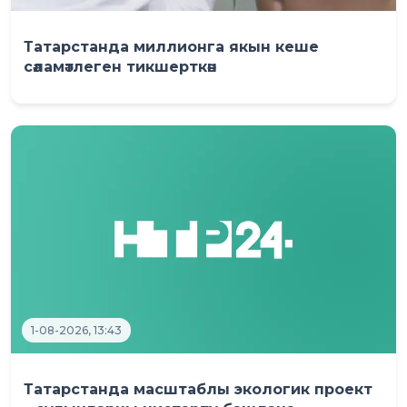
Татарстанда миллионга якын кеше
сәламәтлеген тикшерткән
1-08-2026, 13:43
Татарстанда масштаблы экологик проект