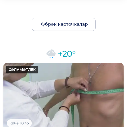
Күбрәк карточкалар
+20°
Кичә, 10:45