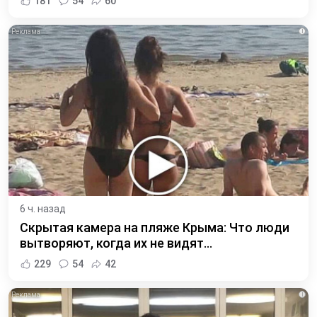
181
54
60
i
6 ч. назад
Скрытая камера на пляже Крыма: Что люди
вытворяют, когда их не видят...
229
54
42
i