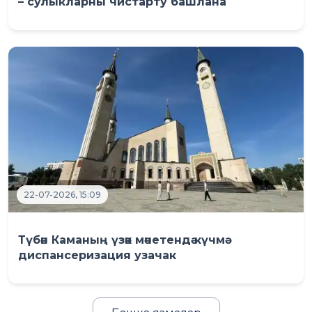
– сулыкларны чистарту башлана
22-07-2026, 15:09
Түбән Каманың үзәк мәчетендә күчмә
диспансеризация узачак