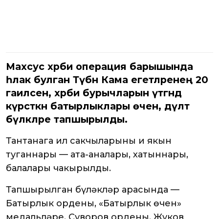
Махсус хәрби операция барышында
һәлак булган Түбән Кама егетләренең 20
гаиләсенә, хәрби бурычларын үтәгәндә
күрсәткән батырлыклары өчен, дәүләт
бүләкләре тапшырылды.
Тантанага ил сакчыларының иң якын
туганнары — ата-аналары, хатыннары,
балалары чакырылды.
Тапшырылган бүләкләр арасында —
Батырлык ордены, «Батырлык өчен»
медальләре, Суворов ордены, Жуков