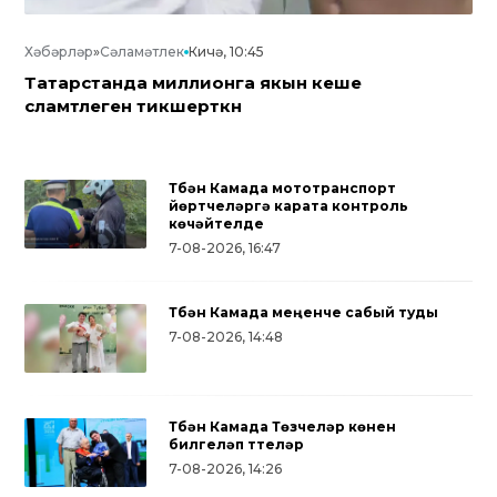
Хәбәрләр
»
Сәламәтлек
Кичә, 10:45
Татарстанда миллионга якын кеше
сәламәтлеген тикшерткән
Түбән Камада мототранспорт
йөртүчеләргә карата контроль
көчәйтелде
7-08-2026, 16:47
Түбән Камада меңенче сабый туды
7-08-2026, 14:48
Түбән Камада Төзүчеләр көнен
билгеләп үттеләр
7-08-2026, 14:26