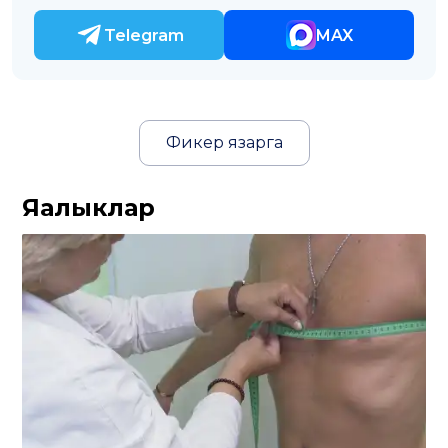
Telegram
MAX
Фикер язарга
Яңалыклар