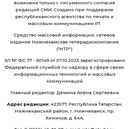
возможна только с письменного согласия
редакций СМИ. Создано при поддержке
республиканского агентства по печати и
массовым коммуникациям РТ.
Средство массовой информации: сетевое
издание Нижнекамская телерадиокомпания
("НТР")
ЭЛ № ФС 77 - 90149 от 07.10.2025 зарегистрировано
Федеральной службой по надзору в сфере связи,
информационных технологий и массовых
коммуникаций
Главный редактор: Дёмина Алёна Сергеевна
Адрес редакции:
423577, Республика Татарстан,
Нижнекамский район, г. Нижнекамск, пр.
Химиков, д. 64А,