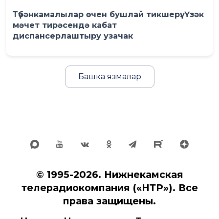
Түбәнкамалылар өчен бушлай тикшерү: Үзәк
мәчет тирәсендә кабат
диспансерлаштыру узачак
Башка язмалар
© 1995-2026. Нижнекамская
телерадиокомпания («НТР»). Все
права защищены.