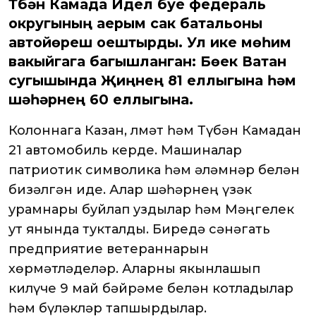
Түбән Камада Идел буе федераль
округының аерым сак батальоны
автойөреш оештырды. Ул ике мөһим
вакыйгага багышланган: Бөек Ватан
сугышында Җиңүнең 81 еллыгына һәм
шәһәрнең 60 еллыгына.
Колоннага Казан, Әлмәт һәм Түбән Камадан
21 автомобиль керде. Машиналар
патриотик символика һәм әләмнәр белән
бизәлгән иде. Алар шәһәрнең үзәк
урамнары буйлап уздылар һәм Мәңгелек
ут янында тукталды. Биредә сәнәгать
предприятие ветераннарын
хөрмәтләделәр. Аларны якынлашып
килүче 9 май бәйрәме белән котладылар
һәм бүләкләр тапшырдылар.