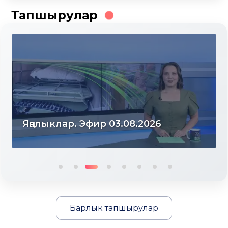
Тапшырулар
Яңалыклар. Эфир 31.07.2026
Барлык тапшырулар