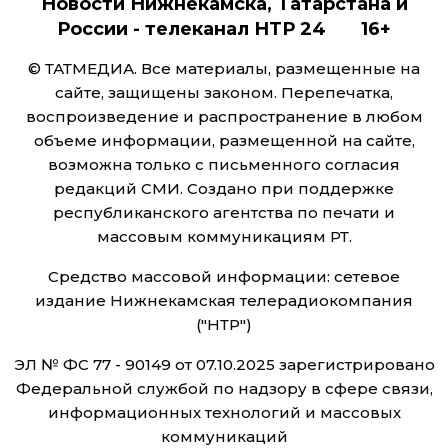
Новости Нижнекамска, Татарстана и
России - телеканал НТР 24 16+
© ТАТМЕДИА. Все материалы, размещенные на
сайте, защищены законом. Перепечатка,
воспроизведение и распространение в любом
объеме информации, размещенной на сайте,
возможна только с письменного согласия
редакций СМИ. Создано при поддержке
республиканского агентства по печати и
массовым коммуникациям РТ.
Средство массовой информации: сетевое
издание Нижнекамская телерадиокомпания
("НТР")
ЭЛ № ФС 77 - 90149 от 07.10.2025 зарегистрировано
Федеральной службой по надзору в сфере связи,
информационных технологий и массовых
коммуникаций