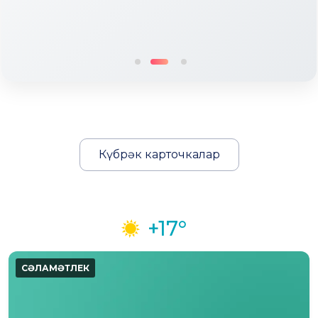
Күбрәк карточкалар
+17°