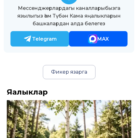
Мессенджерлардагы каналларыбызга
язылыгыз һәм Түбән Кама яңалыкларын
башкалардан алда белегез
Telegram
MAX
Фикер язарга
Яңалыклар