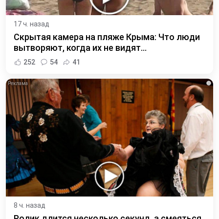
17 ч. назад
Скрытая камера на пляже Крыма: Что люди
вытворяют, когда их не видят...
252
54
41
i
8 ч. назад
Ролик длится несколько секунд, а смеяться