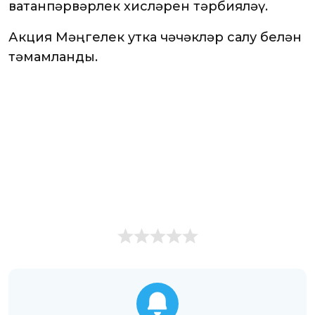
ватанпәрвәрлек хисләрен тәрбияләү.
Акция Мәңгелек утка чәчәкләр салу белән
тәмамланды.