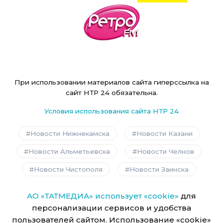
При использовании материалов сайта гиперссылка на
сайт НТР 24 обязательна.
Условия использования сайта НТР 24
Новости Нижнекамска
Новости Казани
Новости Альметьевска
Новости Челнов
Новости Чистополя
Новости Заинска
АО «ТАТМЕДИА» использует «cookie»
для
персонализации сервисов и удобства
пользователей сайтом. Использование «cookie»