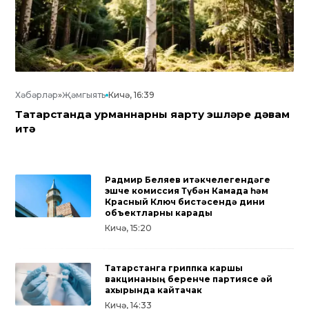
Хәбәрләр
»
Җәмгыять
Кичә, 16:39
Татарстанда урманнарны яңарту эшләре дәвам
итә
Радмир Беляев җитәкчелегендәге
эшче комиссия Түбән Камада һәм
Красный Ключ бистәсендә дини
объектларны карады
Кичә, 15:20
Татарстанга гриппка каршы
вакцинаның беренче партиясе җәй
ахырында кайтачак
Кичә, 14:33