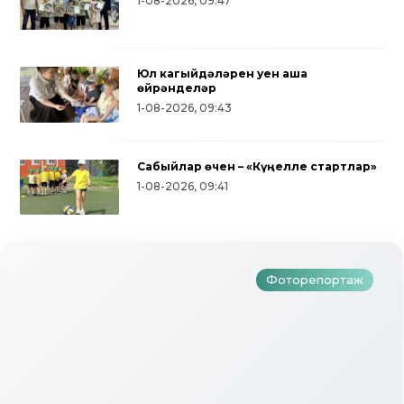
1-08-2026, 09:47
Юл кагыйдәләрен уен аша
өйрәнделәр
1-08-2026, 09:43
Сабыйлар өчен – «Күңелле стартлар»
1-08-2026, 09:41
Түбәнкамалылар Ураза Гаетен
билгеләп үттеләр
Фоторепортаж