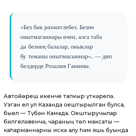
«Без бик рәхмәтлебез. Безне
онытмаганнары өчен, алга таба
да безнең балалар, оныклар
бу теманы онытмасыннар», — дип
белдерде Розалия Ганиева.
Автойөреш икенче тапкыр үткәрелә.
Узган ел ул Казанда оештырылган булса,
быел — Түбән Камада. Оештыручылар
билгеләвенчә, чараның төп максаты —
каһарманнарны искә алу һәм яшь буында