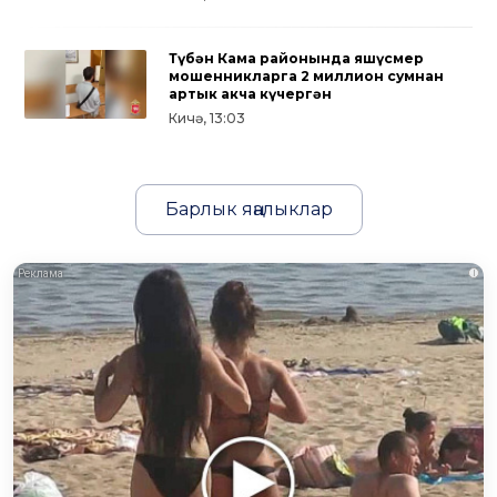
Түбән Кама районында яшүсмер
мошенникларга 2 миллион сумнан
артык акча күчергән
Кичә, 13:03
Барлык яңалыклар
i