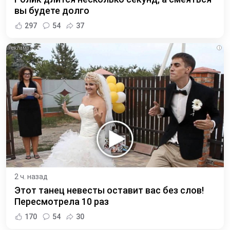
вы будете долго
297
54
37
i
2 ч. назад
Этот танец невесты оставит вас без слов!
Пересмотрела 10 раз
170
54
30