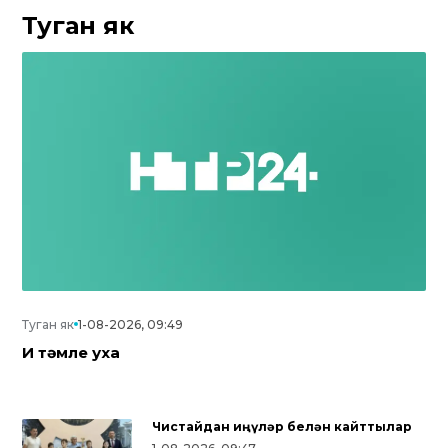
Туган як
Туган як
1-08-2026, 09:49
Иң тәмле уха
Чистайдан җиңүләр белән кайттылар