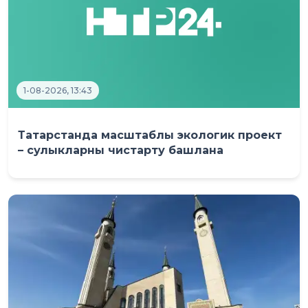
1-08-2026, 13:43
Татарстанда масштаблы экологик проект
– сулыкларны чистарту башлана