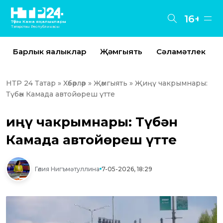
16+
Түбән Кама яңалыклары
Татарстан Республикасы
Барлык яңалыклар
Җәмгыять
Сәламәтлек
НТР 24 Татар
»
Хәбәрләр
»
Җәмгыять
» Җиңү чакрымнары:
Түбән Камада автойөреш үтте
Җиңү чакрымнары: Түбән
Камада автойөреш үтте
Гөлия Нигъмәтуллина
7-05-2026, 18:29