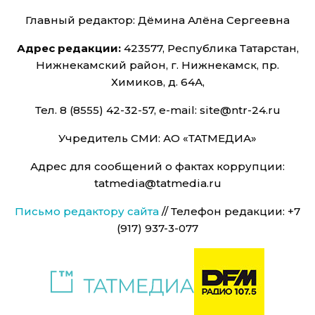
Главный редактор: Дёмина Алёна Сергеевна
Адрес редакции:
423577, Республика Татарстан,
Нижнекамский район, г. Нижнекамск, пр.
Химиков, д. 64А,
Тел. 8 (8555) 42-32-57, e-mail: site@ntr-24.ru
Учредитель СМИ: АО «ТАТМЕДИА»
Адрес для сообщений о фактах коррупции:
tatmedia@tatmedia.ru
Письмо редактору сайта
// Телефон редакции: +7
(917) 937-3-077