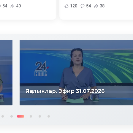
54
40
120
54
38
Яңалыклар. Эфир 30.07.2026