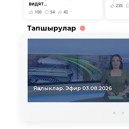
видят...
235
100
54
42
Тапшырулар
Яңалыклар. Эфир 31.07.2026