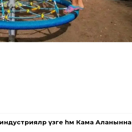
ндустрияләр үзәге һәм Кама Аланынн