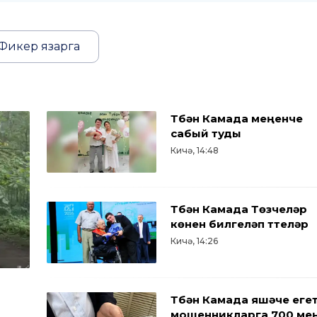
Фикер язарга
Түбән Камада меңенче
сабый туды
Кичә, 14:48
Түбән Камада Төзүчеләр
көнен билгеләп үттеләр
Кичә, 14:26
Түбән Камада яшәүче еге
мошенникларга 700 ме