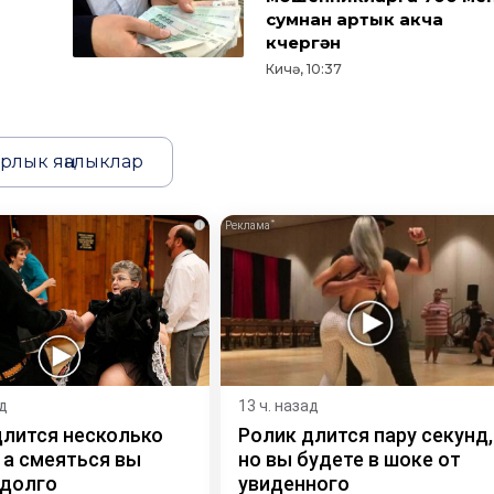
сумнан артык акча
күчергән
Кичә, 10:37
рлык яңалыклар
i
ад
13 ч. назад
длится несколько
Ролик длится пару секунд,
 а смеяться вы
но вы будете в шоке от
 долго
увиденного