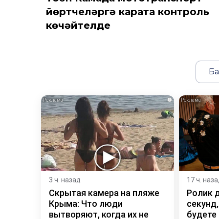
йөртүчеләргә карата контроль
көчәйтелде
Ба
i
3 ч. назад
17 ч. наз
Скрытая камера на пляже
Ролик 
Крыма: Что люди
секунд,
вытворяют, когда их не
будете