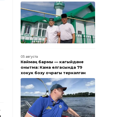
Барлык яңалыклар
05 августа
Көймәң бармы — кагыйдәне
онытма: Кама елгасында 79
хокук бозу очрагы теркәлгән
т
ң