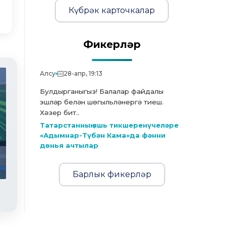
Күбрәк карточкалар
Фикерләр
Алсу
28-апр, 19:13
Булдырганыгыз! Балалар файдалы
эшләр белән шөгыльләнергә тиеш.
Хәзер бит..
Татарстанның яшь тикшеренүчеләре
«Адымнар-Түбән Кама»да фәнни
дөнья ачтылар
Яңалыклар. Эфир 29.07.2026
Барлык фикерләр