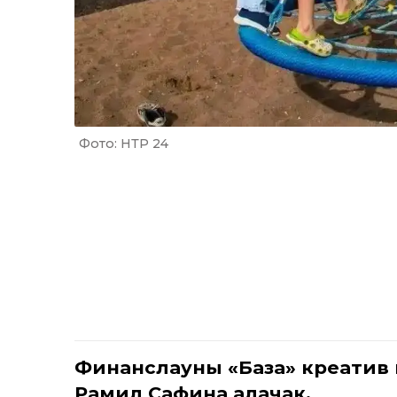
Фото: НТР 24
Финанслауны «База» креатив и
Рамилә Сафина алачак.