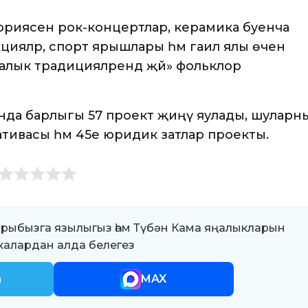
ориясен рок-концертлар, керамика буенча
ияләр, спорт ярышлары һәм гаилә ялы өчен
 «халык традицияләрендә җәй» фольклор
нда барлыгы 57 проект җиңү яулады, шуларн
тивасы һәм 45е юридик затлар проекты.
ыбызга язылыгыз һәм Түбән Кама яңалыкларын
алардан алда белегез
m
MAX