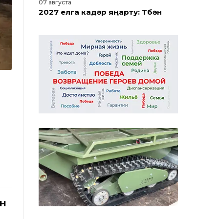
07 августа
2027 елга кадәр яңарту: Түбән
Камада Нефтехимиклар паркын
реконструкцияләү башланды
06 августа
Түбән Каманың Субай урамында
ремонтның беренче этабы тәмам
06 августа
Дамба юлын ремонтлау
башлана: эшләр барышы
турында Түбән Кама мэры
сөйләде
ан