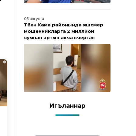
05 августа
Түбән Кама районында яшүсмер
мошенникларга 2 миллион
сумнан артык акча күчергән
i
Игъланнар