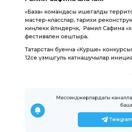
«База» командасы ишегалды террит
мастер-класслар, тарихи реконструкц
киңлеккә әйләндерәчәк, ә Рамилә Сафина
фестивален оештыра.
Татарстан буенча «Курше» конкурсы
12се үзмәшгуль катнашучылар инициа
Мессенджерлардагы каналлар
башк
Telegra