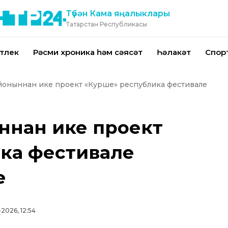
Түбән Кама яңалыклары
Татарстан Республикасы
тлек
Рәсми хроника һәм сәясәт
Һәлакәт
Спор
айоныннан ике проект «Курше» республика фестивале
ннан ике проект
ка фестивале
е
-2026, 12:54