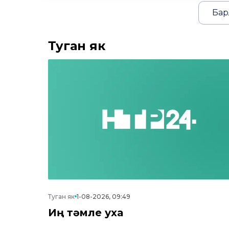
Бар
Туган як
Туган як
1-08-2026, 09:49
Иң тәмле уха
Түбәнкамалылар Ураза Гаетен