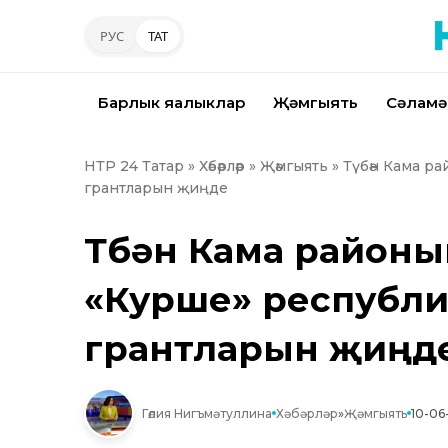
РУС
ТАТ
Барлык яңалыклар
Җәмгыять
Сәламә
НТР 24 Татар
»
Хәбәрләр
»
Җәмгыять
» Түбән Кама р
грантларын җиңде
Түбән Кама районы
«Курше» республи
грантларын җиңд
Гөлия Нигъмәтуллина
Хәбәрләр
»
Җәмгыять
10-06