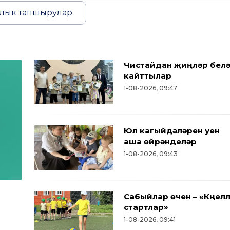
лык тапшырулар
Чистайдан җиңүләр бел
кайттылар
1-08-2026, 09:47
Юл кагыйдәләрен уен
аша өйрәнделәр
1-08-2026, 09:43
Сабыйлар өчен – «Күңел
стартлар»
1-08-2026, 09:41