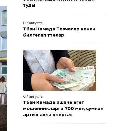
туды
07 августа
Түбән Камада Төзүчеләр көнен
билгеләп үттеләр
07 августа
Түбән Камада яшәүче егет
мошенникларга 700 мең сумнан
артык акча күчергән