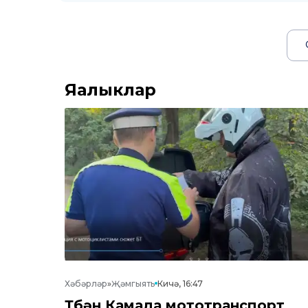
Яңалыклар
Хәбәрләр
»
Җәмгыять
Кичә, 16:47
Түбән Камада мототранспорт