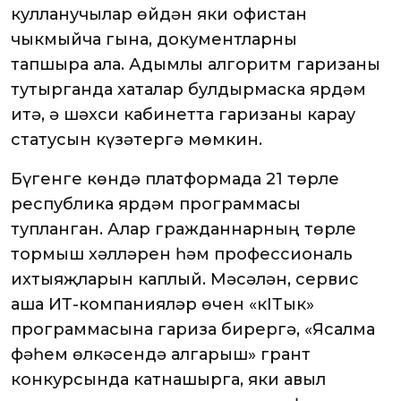
кулланучылар өйдән яки офистан
чыкмыйча гына, документларны
тапшыра ала. Адымлы алгоритм гаризаны
тутырганда хаталар булдырмаска ярдәм
итә, ә шәхси кабинетта гаризаны карау
статусын күзәтергә мөмкин.
Бүгенге көндә платформада 21 төрле
республика ярдәм программасы
тупланган. Алар гражданнарның төрле
тормыш хәлләрен һәм профессиональ
ихтыяҗларын каплый. Мәсәлән, сервис
аша ИТ-компанияләр өчен «кIТык»
программасына гариза бирергә, «Ясалма
фәһем өлкәсендә алгарыш» грант
конкурсында катнашырга, яки авыл