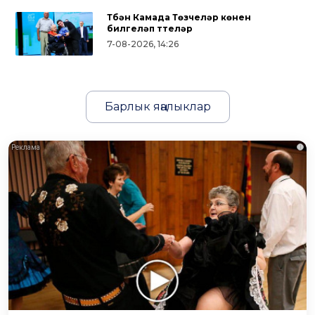
Түбән Камада Төзүчеләр көнен
билгеләп үттеләр
7-08-2026, 14:26
Барлык яңалыклар
i