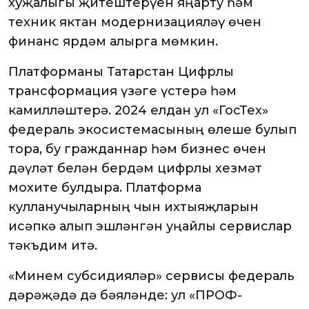
хуҗалыгы җитештерүен яңарту һәм
техник яктан модернизацияләү өчен
финанс ярдәм алырга мөмкин.
Платформаны Татарстан Цифрлы
трансформация үзәге үстерә һәм
камилләштерә. 2024 елдан ул «ГосТех»
федераль экосистемасының өлеше булып
тора, бу гражданнар һәм бизнес өчен
дәүләт белән бердәм цифрлы хезмәт
мохите булдыра. Платформа
кулланучыларның чын ихтыяҗларын
исәпкә алып эшләнгән уңайлы сервислар
тәкъдим итә.
«Минем субсидияләр» сервисы федераль
дәрәҗәдә дә бәяләнде: ул «ПРОФ-