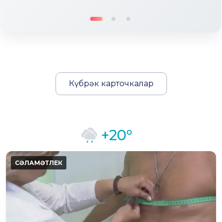
Күбрәк карточкалар
+20°