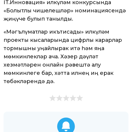
IT.Инновация» илкүләм конкурсында
«Болытлы чишелешләр» номинациясендә
җиңүче булып танылды.
«Мәгълүматлар икътисады» илкүләм
проекты кысаларында цифрлы карарлар
тормышны уңайлырак итә һәм яңа
мөмкинлекләр ача. Хәзер дәүләт
хезмәтләрен онлайн рәвештә алу
мөмкинлеге бар, хәтта илнең иң ерак
төбәкләрендә дә.