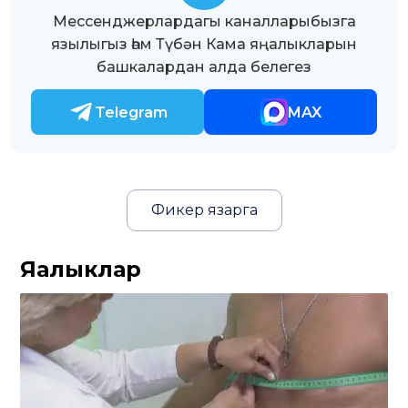
Мессенджерлардагы каналларыбызга
язылыгыз һәм Түбән Кама яңалыкларын
башкалардан алда белегез
Telegram
MAX
Фикер язарга
Яңалыклар