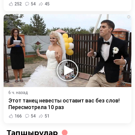
252
54
45
i
6 ч. назад
Этот танец невесты оставит вас без слов!
Пересмотрела 10 раз
166
54
51
Тапшырулар