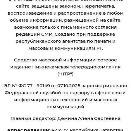
сайте, защищены законом. Перепечатка,
воспроизведение и распространение в любом
объеме информации, размещенной на сайте,
возможна только с письменного согласия
редакций СМИ. Создано при поддержке
республиканского агентства по печати и
массовым коммуникациям РТ.
Средство массовой информации: сетевое
издание Нижнекамская телерадиокомпания
("НТР")
ЭЛ № ФС 77 - 90149 от 07.10.2025 зарегистрировано
Федеральной службой по надзору в сфере связи,
информационных технологий и массовых
коммуникаций
Главный редактор: Дёмина Алёна Сергеевна
Адрес редакции:
423577, Республика Татарстан,