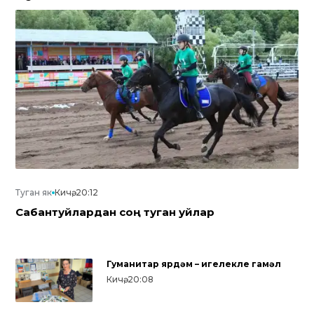
Туган як
Кичә, 20:12
Сабантуйлардан соң туган уйлар
Гуманитар ярдәм – игелекле гамәл
Кичә, 20:08