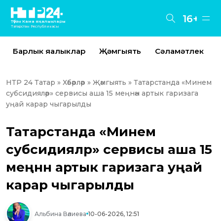
16+
Түбән Кама яңалыклары
Татарстан Республикасы
Барлык яңалыклар
Җәмгыять
Сәламәтлек
НТР 24 Татар
»
Хәбәрләр
»
Җәмгыять
» Татарстанда «Минем
субсидияләр» сервисы аша 15 меңнән артык гаризага
уңай карар чыгарылды
Татарстанда «Минем
субсидияләр» сервисы аша 15
меңнән артык гаризага уңай
карар чыгарылды
Альбина Вәлиева
10-06-2026, 12:51