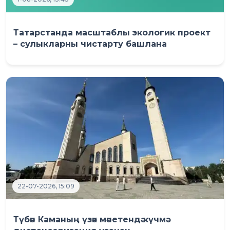
Татарстанда масштаблы экологик проект
– сулыкларны чистарту башлана
22-07-2026, 15:09
Түбән Каманың үзәк мәчетендә күчмә