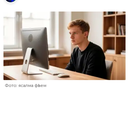
Фото: ясалма фәһем