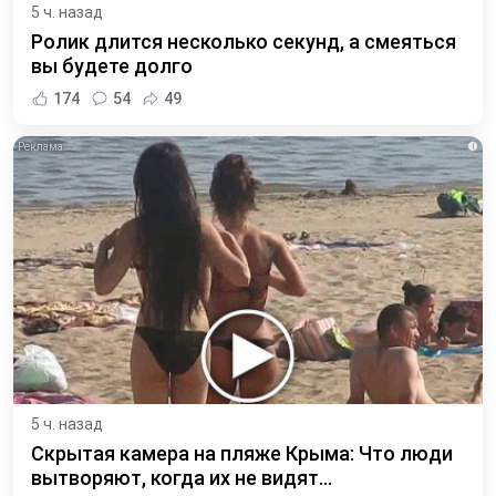
5 ч. назад
Ролик длится несколько секунд, а смеяться
вы будете долго
174
54
49
i
5 ч. назад
Скрытая камера на пляже Крыма: Что люди
вытворяют, когда их не видят...