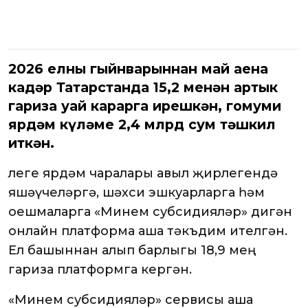
2026 елның гыйнварыннан май аена
кадәр Татарстанда 15,2 меңнән артык
гариза уңай карарга ирешкән, гомуми
ярдәм күләме 2,4 млрд сум тәшкил
иткән.
Әлеге ярдәм чаралары авыл җирлегендә
яшәүчеләргә, шәхси эшкуарларга һәм
оешмаларга «Минем субсидияләр» дигән
онлайн платформа аша тәкъдим ителгән.
Ел башыннан алып барлыгы 18,9 мең
гариза платформга кергән.
«Минем субсидияләр» сервисы аша