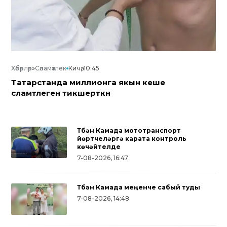
Хәбәрләр
»
Сәламәтлек
Кичә, 10:45
Татарстанда миллионга якын кеше
сәламәтлеген тикшерткән
Түбән Камада мототранспорт
йөртүчеләргә карата контроль
көчәйтелде
7-08-2026, 16:47
Түбән Камада меңенче сабый туды
7-08-2026, 14:48