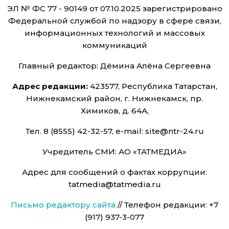
ЭЛ № ФС 77 - 90149 от 07.10.2025 зарегистрировано
Федеральной службой по надзору в сфере связи,
информационных технологий и массовых
коммуникаций
Главный редактор: Дёмина Алёна Сергеевна
Адрес редакции:
423577, Республика Татарстан,
Нижнекамский район, г. Нижнекамск, пр.
Химиков, д. 64А,
Тел. 8 (8555) 42-32-57, e-mail: site@ntr-24.ru
Учредитель СМИ: АО «ТАТМЕДИА»
Адрес для сообщений о фактах коррупции:
tatmedia@tatmedia.ru
Письмо редактору сайта
// Телефон редакции: +7
(917) 937-3-077