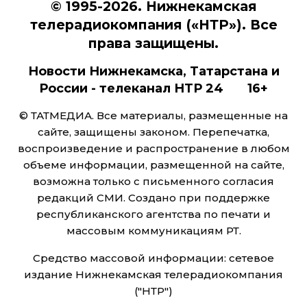
© 1995-2026. Нижнекамская
телерадиокомпания («НТР»). Все
права защищены.
Новости Нижнекамска, Татарстана и
России - телеканал НТР 24 16+
© ТАТМЕДИА. Все материалы, размещенные на
сайте, защищены законом. Перепечатка,
воспроизведение и распространение в любом
объеме информации, размещенной на сайте,
возможна только с письменного согласия
редакций СМИ. Создано при поддержке
республиканского агентства по печати и
массовым коммуникациям РТ.
Средство массовой информации: сетевое
издание Нижнекамская телерадиокомпания
("НТР")