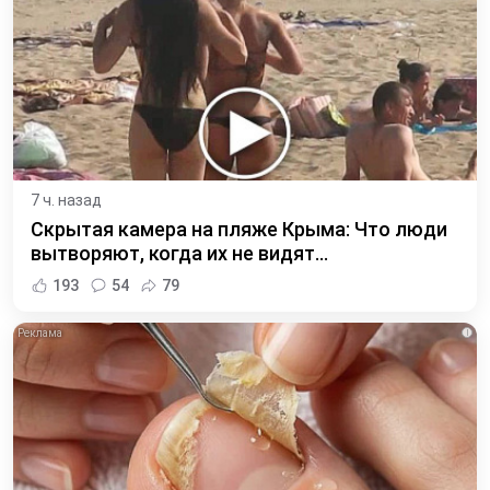
7 ч. назад
Скрытая камера на пляже Крыма: Что люди
вытворяют, когда их не видят...
193
54
79
i