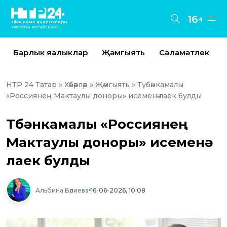
16+
Түбән Кама яңалыклары
Татарстан Республикасы
Барлык яңалыклар
Җәмгыять
Сәламәтлек
НТР 24 Татар
»
Хәбәрләр
»
Җәмгыять
» Түбәнкамалы
«Россиянең Мактаулы доноры» исеменә лаек булды
Түбәнкамалы «Россиянең
Мактаулы доноры» исеменә
лаек булды
Альбина Вәлиева
16-06-2026, 10:08