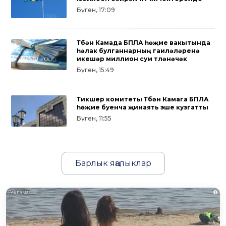
Бүген, 17:09
Түбән Камада БПЛА һөҗүме вакытында
һәлак булганнарның гаиләләренә
икешәр миллион сум түләнәчәк
Бүген, 15:49
Тикшерү комитеты Түбән Камага БПЛА
һөҗүме буенча җинаять эше кузгатты
Бүген, 11:55
Барлык яңалыклар
i