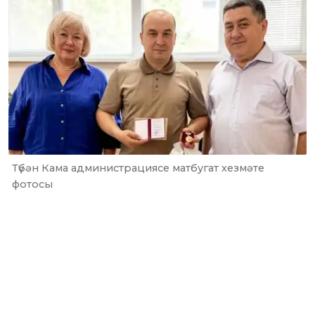
Түбән Кама администрациясе матбугат хезмәте
фотосы