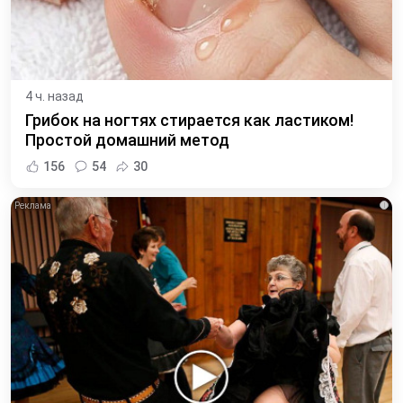
4 ч. назад
Грибок на ногтях стирается как ластиком!
Простой домашний метод
156
54
30
i