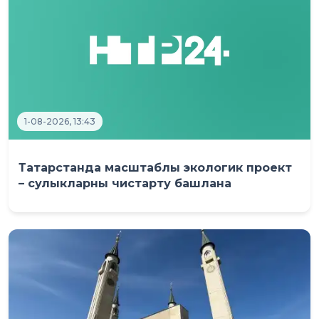
1-08-2026, 13:43
Татарстанда масштаблы экологик проект
– сулыкларны чистарту башлана