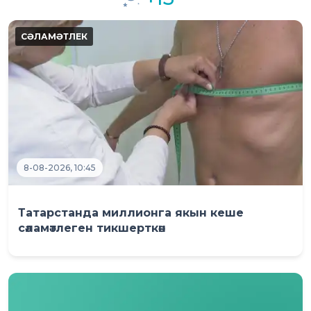
8-08-2026, 10:45
Татарстанда миллионга якын кеше
сәламәтлеген тикшерткән