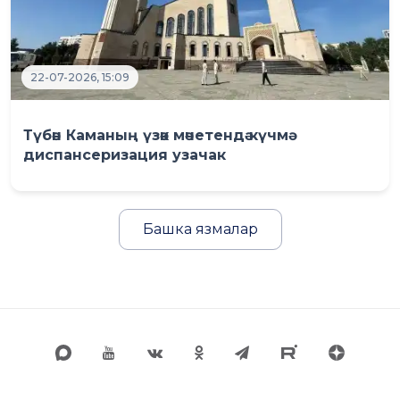
22-07-2026, 15:09
Түбән Каманың үзәк мәчетендә күчмә
диспансеризация узачак
Башка язмалар