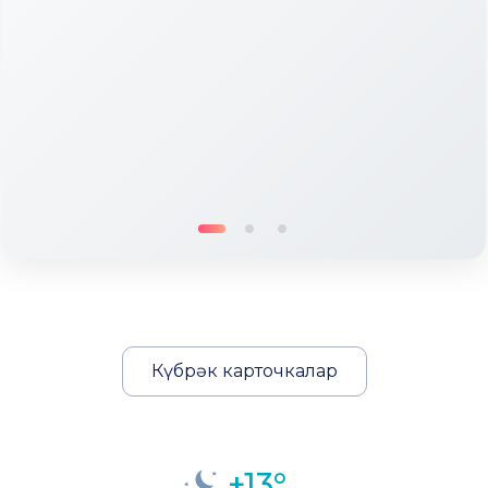
Күбрәк карточкалар
+13°