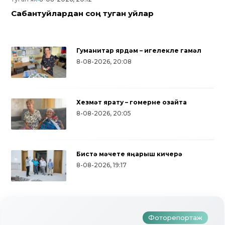
Сабантуйлардан соң туган уйлар
Гуманитар ярдәм – игелекле гамәл
8-08-2026, 20:08
Хезмәт ярату – гомерне озайта
8-08-2026, 20:05
Бистә мәчете яңарыш кичерә
Түбән Кама районында тугызынчы
8-08-2026, 19:17
тапкыр «Авылым хуҗабикәсе»
бәйгесе узды
Фоторепортаж