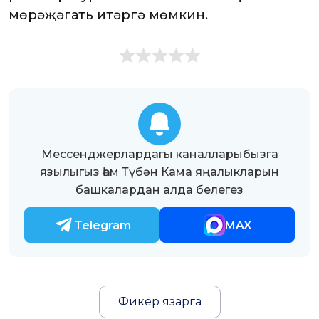
мөрәҗәгать итәргә мөмкин.
Мессенджерлардагы каналларыбызга
язылыгыз һәм Түбән Кама яңалыкларын
башкалардан алда белегез
Telegram
MAX
Фикер язарга