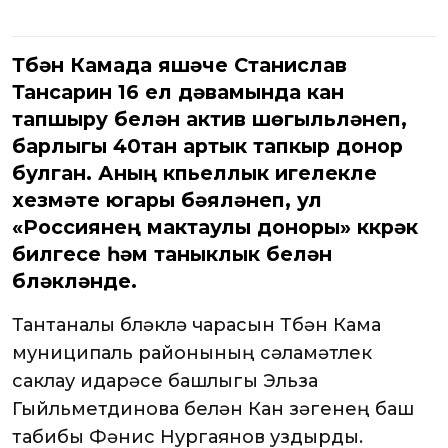
Түбән Камада яшәүче Станислав
Тансарин 16 ел дәвамында кан
тапшыру белән актив шөгыльләнеп,
барлыгы 40тан артык тапкыр донор
булган. Аның күпьеллык игелекле
хезмәте югары бәяләнеп, ул
«Россиянең мактаулы доноры» күкрәк
билгесе һәм таныклык белән
бүләкләнде.
Тантаналы бүләкләү чарасын Түбән Кама
муниципаль районының сәламәтлек
саклау идарәсе башлыгы Эльза
Гыйльметдинова белән Кан үзәгенең баш
табибы Фәнис Нургаянов уздырды.