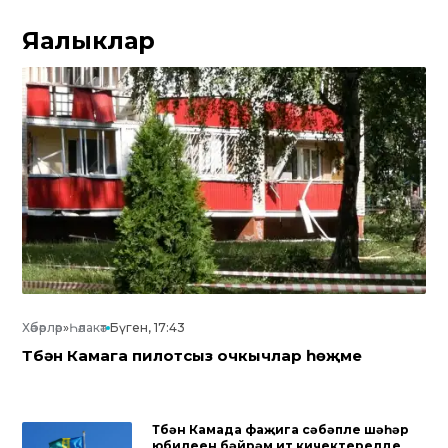
Яңалыклар
Хәбәрләр
»
Һәлакәт
Бүген, 17:43
Түбән Камага пилотсыз очкычлар һөҗүме
Түбән Камада фаҗига сәбәпле шәһәр
юбилеен бәйрәм итү кичектерелде