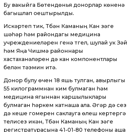
Бу вакыйга Бөтендөнья донорлар көненә
багышлап оештырылды.
Искәртеп үтик, Түбән Каманың Кан үзәге
шәһәр һәм райондагы медицина
учреждениеләрен генә түгел, шулай ук Зәй
һәм Яңа Чишмә районнары
хастаханәләрен дә кан компонентлары
белән тәэмин итә.
Донор булу өчен 18 яшь тулган, авырлыгы
55 килограммнан ким булмаган һәм
медицина ягыннан каршылыклары
булмаган һәркем катнаша ала. Әгәр дә сез
дә кеше гомерен саклауга өлеш кертергә
телисез икән, Түбән Каманың Кан үзәге
регистратурасына 41-01-80 телефоны аша