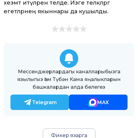
хезмәт итүләрен теләде. Изге теләкләргә
егетләрнең якыннары да кушылды.
Мессенджерлардагы каналларыбызга
язылыгыз һәм Түбән Кама яңалыкларын
башкалардан алда белегез
Telegram
MAX
Фикер язарга