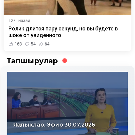
12 ч. назад
Ролик длится пару секунд, но вы будете в
шоке от увиденного
168
54
64
Тапшырулар
Яңалыклар. Эфир 30.07.2026