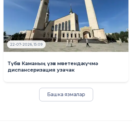
22-07-2026, 15:09
Түбән Каманың үзәк мәчетендә күчмә
диспансеризация узачак
Башка язмалар