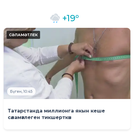
+19°
Бүген, 10:45
Татарстанда миллионга якын кеше
сәламәтлеген тикшерткән