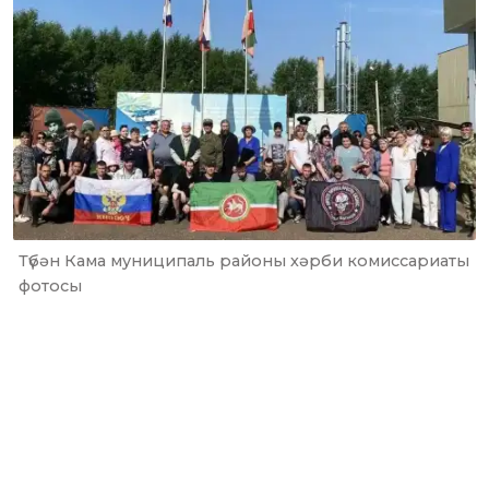
Түбән Кама муниципаль районы хәрби комиссариаты
фотосы