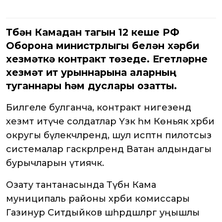
Түбән Камадан тагын 12 кеше РФ
Оборона министрлыгы белән хәрби
хезмәткә контракт төзеде. Егетләрне
хезмәт итү урыннарына аларның
туганнары һәм дуслары озатты.
Билгеле булганча, контракт нигезендә
хезмәт итүче солдатлар Үзәк һәм Көньяк хәрби
округы бүлекчәләрендә, шул исәптән пилотсыз
системалар гаскәрләрендә Ватан алдындагы
бурычларын үтиячәк.
Озату тантанасында Түбән Кама
муниципаль районы хәрби комиссары
Газинур Ситдыйков шәһәрдәшләргә уңышлы