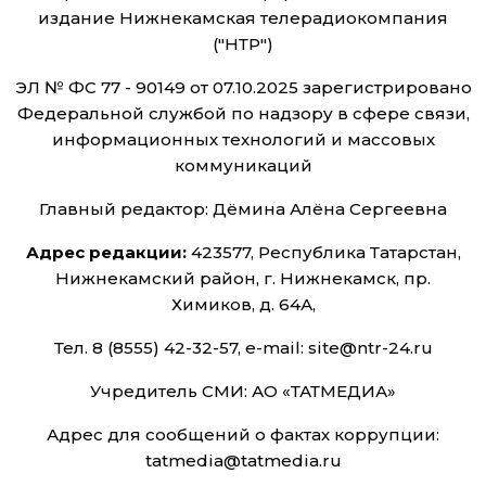
издание Нижнекамская телерадиокомпания
("НТР")
ЭЛ № ФС 77 - 90149 от 07.10.2025 зарегистрировано
Федеральной службой по надзору в сфере связи,
информационных технологий и массовых
коммуникаций
Главный редактор: Дёмина Алёна Сергеевна
Адрес редакции:
423577, Республика Татарстан,
Нижнекамский район, г. Нижнекамск, пр.
Химиков, д. 64А,
Тел. 8 (8555) 42-32-57, e-mail: site@ntr-24.ru
Учредитель СМИ: АО «ТАТМЕДИА»
Адрес для сообщений о фактах коррупции:
tatmedia@tatmedia.ru