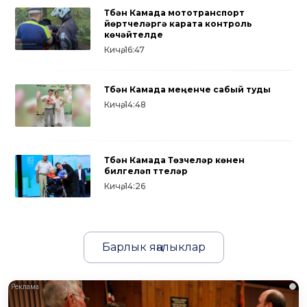
Түбән Камада мототранспорт
йөртүчеләргә карата контроль
көчәйтелде
Кичә, 16:47
Түбән Камада меңенче сабый туды
Кичә, 14:48
Түбән Камада Төзүчеләр көнен
билгеләп үттеләр
Кичә, 14:26
Барлык яңалыклар
i