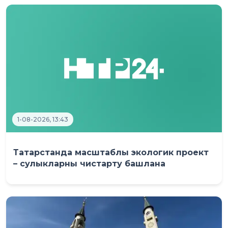
1-08-2026, 13:43
Татарстанда масштаблы экологик проект
– сулыкларны чистарту башлана