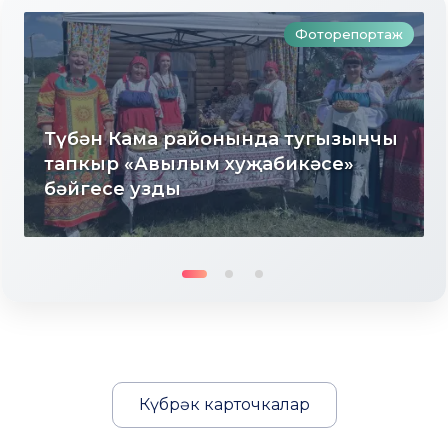
Фоторепортаж
Түбән Кама районында тугызынчы
тапкыр «Авылым хуҗабикәсе»
бәйгесе узды
Күбрәк карточкалар