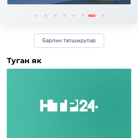
Барлык тапшырулар
Туган як