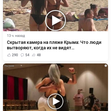
13 ч. назад
Скрытая камера на пляже Крыма: Что люди
вытворяют, когда их не видят...
290
54
48
i