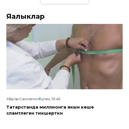
Яңалыклар
Хәбәрләр
»
Сәламәтлек
Бүген, 10:45
Татарстанда миллионга якын кеше
сәламәтлеген тикшерткән