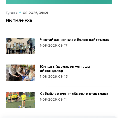
Туган як
1-08-2026, 09:49
Иң тәмле уха
Чистайдан җиңүләр белән кайттылар
1-08-2026, 09:47
Юл кагыйдәләрен уен аша
өйрәнделәр
1-08-2026, 09:43
Сабыйлар өчен – «Күңелле стартлар»
1-08-2026, 09:41