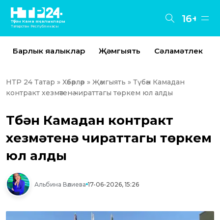
16+
Түбән Кама яңалыклары
Татарстан Республикасы
Барлык яңалыклар
Җәмгыять
Сәламәтлек
НТР 24 Татар
»
Хәбәрләр
»
Җәмгыять
» Түбән Камадан
контракт хезмәтенә чираттагы төркем юл алды
Түбән Камадан контракт
хезмәтенә чираттагы төркем
юл алды
Альбина Вәлиева
17-06-2026, 15:26