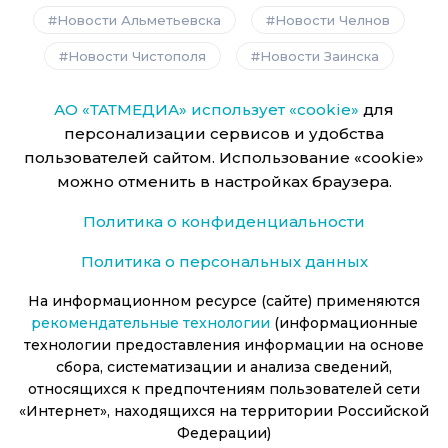
Новости Альметьевска
Новости Челнов
Новости Чистополя
Новости Заинска
АО «ТАТМЕДИА» использует «cookie»
для
персонализации сервисов и удобства
пользователей сайтом. Использование «cookie»
можно отменить в настройках браузера.
Политика о конфиденциальности
Политика о персональных данных
На информационном ресурсе (сайте) применяются
рекомендательные технологии
(информационные
технологии предоставления информации на основе
сбора, систематизации и анализа сведений,
относящихся к предпочтениям пользователей сети
«Интернет», находящихся на территории Российской
Федерации)